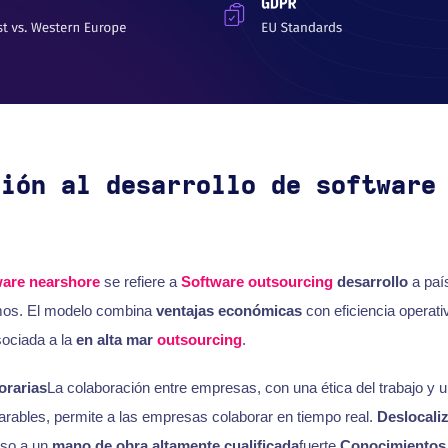
ción al desarrollo de software
e
ware nearshore
se refiere a
Software outsourcing
desarrollo
a paí
mos. El modelo combina
ventajas económicas
con eficiencia operati
sociada a la
en alta mar
outsourcing
.
orarias
La colaboración entre empresas, con una ética del trabajo y
ables, permite a las empresas colaborar en tiempo real.
Deslocali
so a un
mano de obra altamente cualificada
fuerte
Conocimientos 