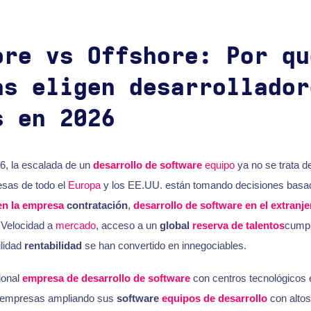
ore vs Offshore: Por qu
as eligen desarrollador
s en 2026
6, la escalada de un
desarrollo de software
equipo
ya no se trata d
esas de todo el
Europa
y los EE.UU. están tomando decisiones basad
en la empresa
contratación
,
desarrollo de software en el extranje
 Velocidad a
mercado
, acceso a un
global
reserva de talentos
cumpl
ilidad
rentabilidad
se han convertido en innegociables.
ional
empresa de desarrollo de software
con centros tecnológicos
s empresas ampliando sus
software
equipos de desarrollo
con altos