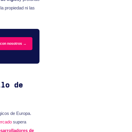
a propiedad ni las
 con nosotros →
llo de
gicos de Europa.
rcado
supera
sarrolladores de