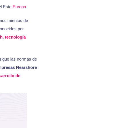
el Este
Europa
.
onocimientos de
onocidos por
ch
,
tecnología
igue las normas de
presas Nearshore
arrollo de