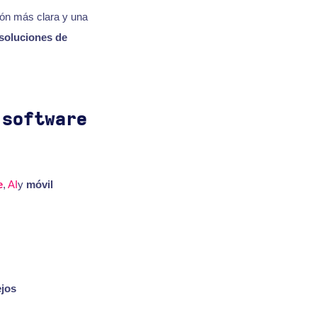
ión más clara y una
soluciones de
 software
e
,
AI
y
móvil
jos