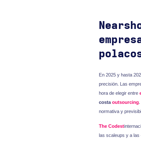
Nearsh
empres
polaco
En 2025 y hasta 202
precisión. Las empr
hora de elegir entre
costa
outsourcing
.
normativa y previsib
The Codest
internac
las scaleups y a la