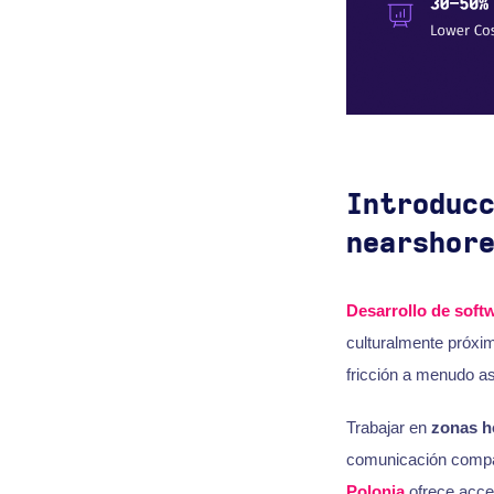
Introduc
nearshor
Desarrollo de soft
culturalmente próxi
fricción a menudo a
Trabajar en
zonas h
comunicación compar
Polonia
ofrece acce