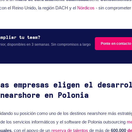
con el Reino Unido, la región DACH y el
Nórdicos
- sin comprometer l
ampliar tu team?
Ponte en contacto
nior, disponibles en 3 semanas. Sin compromisos a largo
las empresas eligen el desarro
 nearshore en Polonia
lidando su posición como uno de los destinos nearshore más estraté
 de los servicios informáticos y el software de Polonia outsourcing
me
nuales
, con el apoyo de un
reserva de talentos
de más de
600,000
de