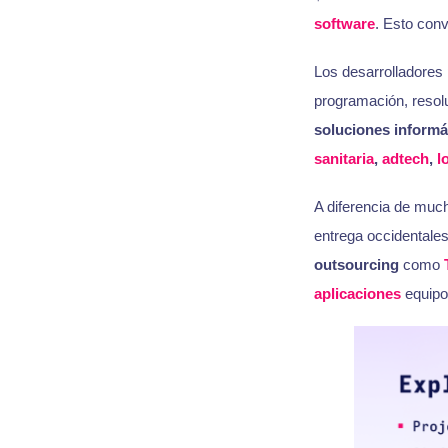
software
. Esto conv
Los desarrolladores
programación, resol
soluciones informá
sanitaria
,
adtech
,
l
A diferencia de much
entrega occidentale
outsourcing
como
aplicaciones
equipo