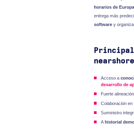
horarios de Europa
entrega más predecib
software
y organiza
Principa
nearshor
Acceso a
conoci
desarrollo de a
Fuerte alineació
Colaboración en 
Suministro inte
A
historial dem