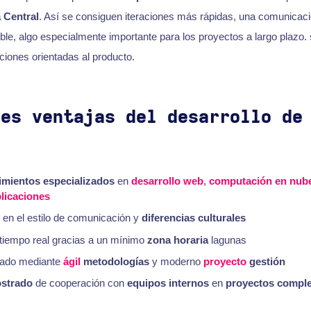
 Central
. Así se consiguen iteraciones más rápidas, una comunicac
le, algo especialmente importante para los proyectos a largo plazo.
ciones orientadas al producto.
les ventajas del desarrollo de
e
mientos especializados
en
desarrollo web
,
computación en nub
plicaciones
n en el estilo de comunicación y
diferencias culturales
tiempo real gracias a un mínimo
zona horaria
lagunas
grado mediante
ágil
metodologías
y moderno
proyecto
gestión
ostrado
de cooperación con
equipos internos
en
proyectos comple