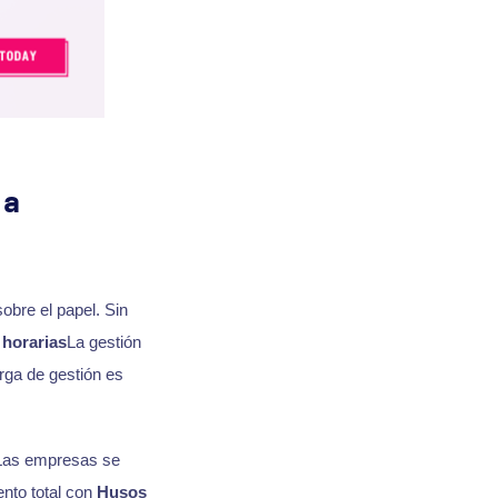
 a
bre el papel. Sin
 horarias
La gestión
arga de gestión es
 Las empresas se
nto total con
Husos