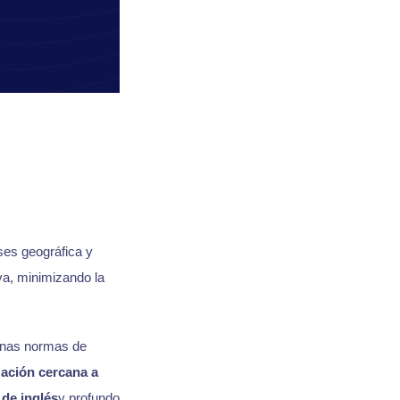
ses geográfica y
va, minimizando la
 unas normas de
zación cercana a
de inglés
y profundo