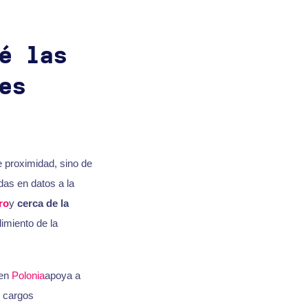
é las
es
e proximidad, sino de
as en datos a la
ro
y
cerca de la
imiento de la
 en
Polonia
apoya a
 cargos