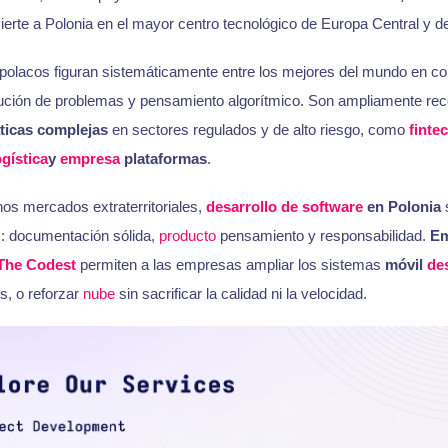
ierte a Polonia en el mayor centro tecnológico de Europa Central y d
 polacos figuran sistemáticamente entre los mejores del mundo en c
ución de problemas y pensamiento algorítmico. Son ampliamente rec
ticas complejas
en sectores regulados y de alto riesgo, como
finte
ogística
y
empresa
plataformas
.
os mercados extraterritoriales,
desarrollo de software
en Polonia
s
s: documentación sólida,
producto
pensamiento y responsabilidad.
Em
The Codest
permiten a las empresas ampliar los sistemas
móvil
des
s, o reforzar
nube
sin sacrificar la calidad ni la velocidad.