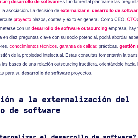
rcing
desarrollo de software
Es fundamental plantearse las pregun
e la asociación. La decisión de
externalizar el desarrollo de softwar
percute
proyecto
plazos, costes y éxito en general. Como CEO,
CTO
meterse con un
desarrollo de software outsourcing
empresa, hay f
za en diez preguntas clave con su socio potencial, podrá abordar as
ores,
conocimientos técnicos
,
garantía de calidad
prácticas,
gestión 
estión de la propiedad intelectual. Estas consultas fomentarán la tran
 las bases de una relación outsourcing fructífera, orientándole hacia 
as para su
desarrollo de software
proyectos.
ción a la externalización del
lo de software
ternalizar el desarrollo de software?