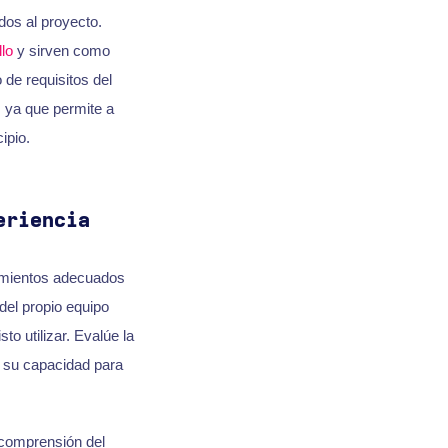
dos al proyecto.
lo
y sirven como
de requisitos del
, ya que permite a
ipio.
eriencia
imientos adecuados
el propio equipo
to utilizar. Evalúe la
y su capacidad para
 comprensión del