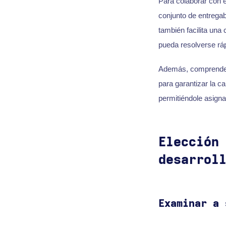
Para colaborar con é
conjunto de entregab
también facilita una
pueda resolverse ráp
Además, comprender e
para garantizar la ca
permitiéndole asigna
Elección
desarrol
Examinar a 