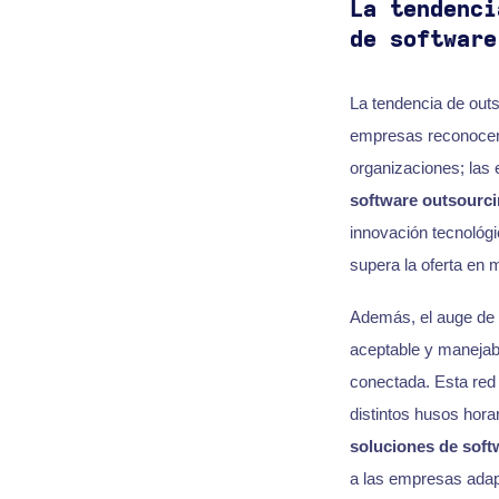
La tendenci
de software
La tendencia de out
empresas reconocen l
organizaciones; las
software outsourc
innovación tecnológ
supera la oferta en 
Además, el auge de
aceptable y manejab
conectada. Esta red
distintos husos hora
soluciones de soft
a las empresas adapt