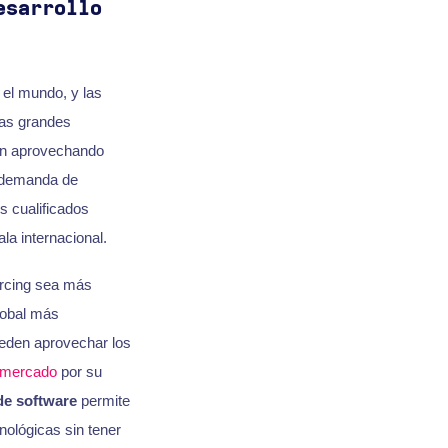
esarrollo
el mundo, y las
las grandes
án aprovechando
a demanda de
s cualificados
la internacional.
urcing sea más
lobal más
ueden aprovechar los
mercado
por su
de software
permite
nológicas sin tener