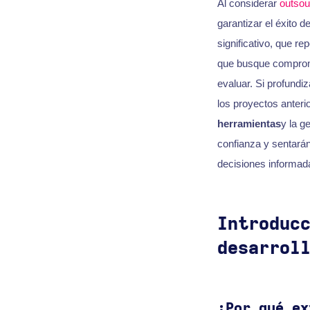
Al considerar
outsou
garantizar el éxito d
significativo, que re
que busque compro
evaluar. Si profundi
los proyectos anteri
herramientas
y la g
confianza y sentarán
decisiones informad
Introduc
desarrol
¿Por qué ex