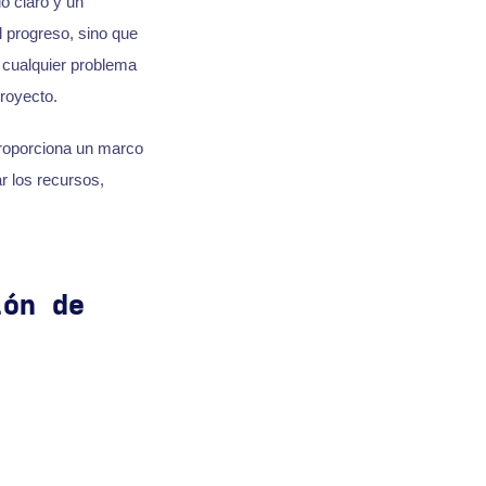
o claro y un
l progreso, sino que
 cualquier problema
royecto.
proporciona un marco
r los recursos,
ión de