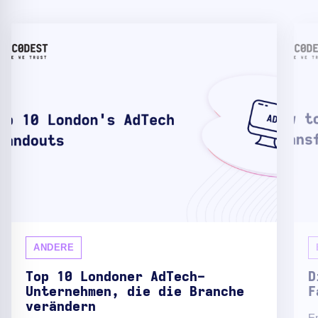
ANDERE
Top 10 Londoner AdTech-
D
Unternehmen, die die Branche
F
verändern
En