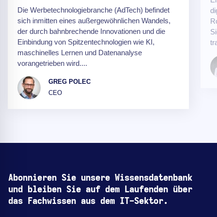
Die Werbetechnologiebranche (AdTech) befindet
di
sich inmitten eines außergewöhnlichen Wandels,
Ro
der durch bahnbrechende Innovationen und die
Si
Einbindung von Spitzentechnologien wie KI,
tr
maschinelles Lernen und Datenanalyse
vorangetrieben wird....
GREG POLEC
CEO
Abonnieren Sie unsere Wissensdatenbank
und bleiben Sie auf dem Laufenden über
das Fachwissen aus dem IT-Sektor.