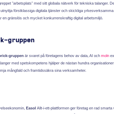
reppet "arbetsplats" med sitt globala nätverk för tekniska talanger. D
tt utnyttja förstklassiga digitala tjänster och skickliga yrkesverksamma
ar en gränslös och mycket konkurrenskraftig digital arbetsmiljö.
ck-gruppen
rick-gruppen
är svaret på företagens behov av data, AI och
moln
ex
langer med spetskompetens hjälper de nästan hundra organisationer
mja mångfald och framtidssäkra sina verksamheter.
evelseekonomin,
Easol
Allt-i-ett-plattformen ger företag en rad smarta 