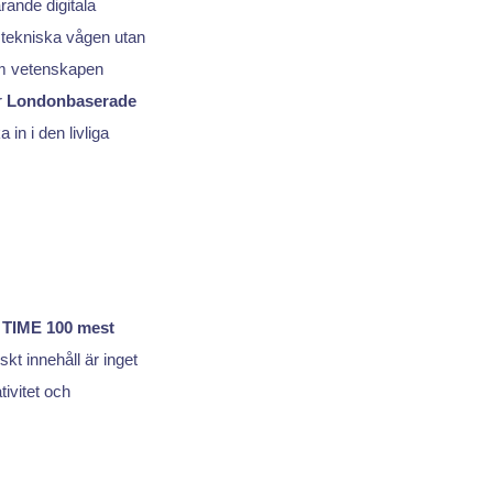
rande digitala
 tekniska vågen utan
m vetenskapen
r
Londonbaserade
in i den livliga
n
TIME 100 mest
skt innehåll är inget
ivitet och