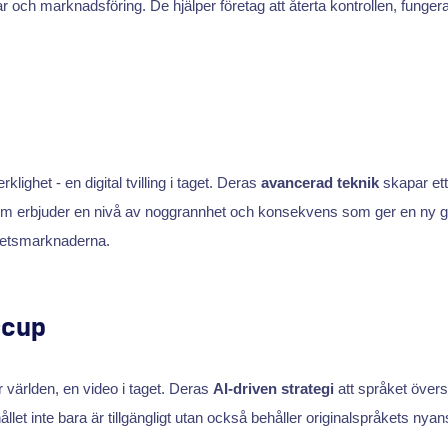
ar och marknadsföring. De hjälper företag att återta kontrollen, funge
klighet - en digital tvilling i taget. Deras
avancerad teknik
skapar ett
som erbjuder en nivå av noggrannhet och konsekvens som ger en ny g
ghetsmarknaderna.
rcup
r världen, en video i taget. Deras
AI-driven strategi
att språket över
hållet inte bara är tillgängligt utan också behåller originalspråkets nya