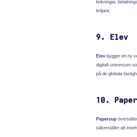
bokningar, betalning
briljant.
9. Elev
Elev
bygger en ny ver
digitalt universum 
på de globala fasti
10. Pape
Papercup
översätte
säkerställer att inne