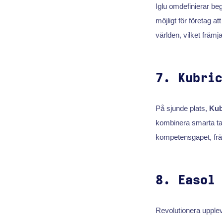
Iglu omdefinierar beg
möjligt för företag a
världen, vilket främj
7. Kubri
På sjunde plats,
Kub
kombinera smarta ta
kompetensgapet, frä
8. Easol
Revolutionera uppl