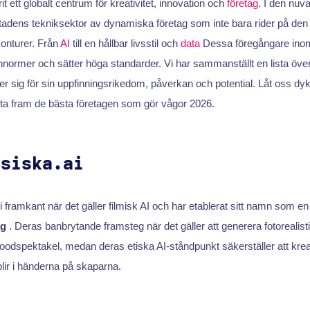
t ett globalt centrum för kreativitet, innovation och
företag
. I den nuva
stadens tekniksektor av dynamiska företag som inte bara rider på den
onturer. Från
AI
till en hållbar livsstil och
data
Dessa föregångare ino
normer och sätter höga standarder. Vi har sammanställt en lista öve
 sig för sin uppfinningsrikedom, påverkan och potential. Låt oss dyka 
fta fram de bästa företagen som gör vågor 2026.
ysiska.ai
i framkant när det gäller filmisk AI och har etablerat sitt namn som e
ag
. Deras banbrytande framsteg när det gäller att generera fotorealisti
oodspektakel, medan deras etiska AI-ståndpunkt säkerställer att kreat
blir i händerna på skaparna.