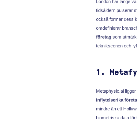
London har länge vari
tidsåldern pulserar 
också formar dess k
omdefinierar bransch
företag
som utmärker
teknikscenen och ly
1. Metaf
Metaphysic.ai ligger 
inflytelserika föret
mindre än ett Hollyw
biometriska data för