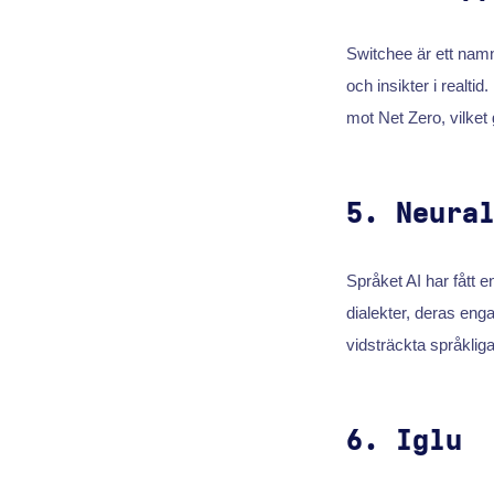
Switchee är ett namn
och insikter i realti
mot Net Zero, vilket
5. Neura
Språket AI har fått
dialekter, deras eng
vidsträckta språklig
6. Iglu