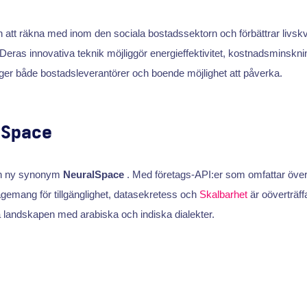
 att räkna med inom den sociala bostadssektorn och förbättrar livsk
d. Deras innovativa teknik möjliggör energieffektivitet, kostnadsminskn
 ger både bostadsleverantörer och boende möjlighet att påverka.
lSpace
 en ny synonym
NeuralSpace
. Med företags-API:er som omfattar öve
agemang för tillgänglighet, datasekretess och
Skalbarhet
är oöverträffa
a landskapen med arabiska och indiska dialekter.