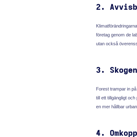
2. Avvis
Klimatförändringarna
företag genom de laby
utan också överenss
3. Skoge
Forest trampar in på 
till ett tillgängligt 
en mer hållbar urban l
4. Omkop