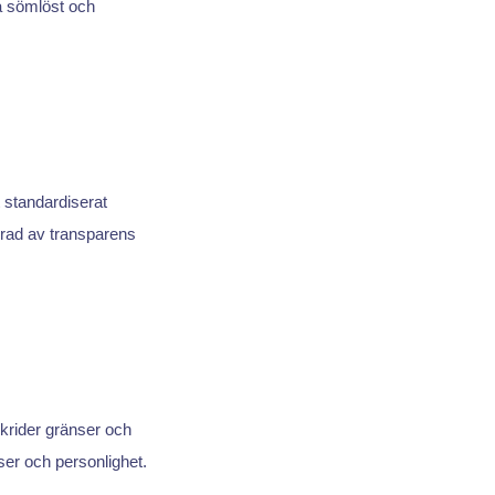
ra sömlöst och
 standardiserat
rad av transparens
skrider gränser och
nser och personlighet.