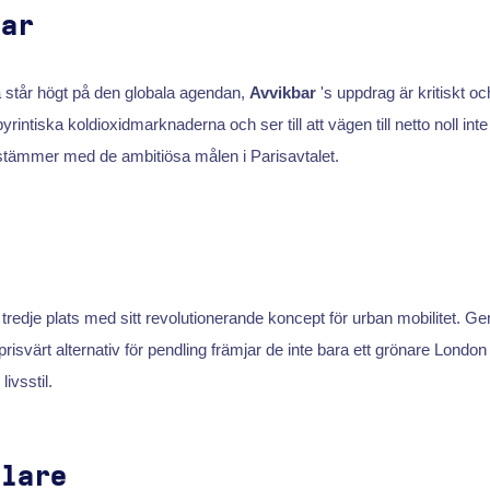
bar
 står högt på den globala agendan,
Avvikbar
's uppdrag är kritiskt oc
rintiska koldioxidmarknaderna och ser till att vägen till netto noll inte
tämmer med de ambitiösa målen i Parisavtalet.
n
tredje plats med sitt revolutionerande koncept för urban mobilitet. Ge
och prisvärt alternativ för pendling främjar de inte bara ett grönare Londo
ivsstil.
plare