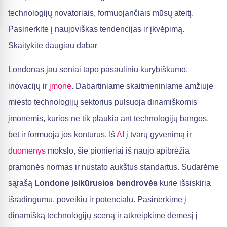
technologijų novatoriais, formuojančiais mūsų ateitį.
Pasinerkite į naujoviškas tendencijas ir įkvėpimą.
Skaitykite daugiau dabar
Londonas jau seniai tapo pasauliniu kūrybiškumo,
inovacijų ir
įmonė
. Dabartiniame skaitmeniniame amžiuje
miesto technologijų sektorius pulsuoja dinamiškomis
įmonėmis, kurios ne tik plaukia ant technologijų bangos,
bet ir formuoja jos kontūrus. Iš
AI
į tvarų gyvenimą ir
duomenys
mokslo, šie pionieriai iš naujo apibrėžia
pramonės normas ir nustato aukštus standartus. Sudarėme
sąrašą
Londone įsikūrusios bendrovės
kurie išsiskiria
išradingumu, poveikiu ir potencialu. Pasinerkime į
dinamišką technologijų sceną ir atkreipkime dėmesį į