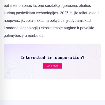
bet ir vizionieriai, lazeriu susitelkę į geresnės ateities
kūrimą pasitelkiant technologijas. 2025 m. jie toliau diegia
naujoves, įkvepia ir skatina pokyčius, įrodydami, kad
Londono technologijų ekosistemoje augimo ir poveikio
galimybės yra neribotos.