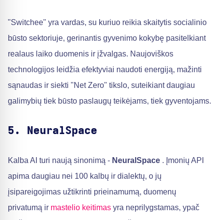
"Switchee" yra vardas, su kuriuo reikia skaitytis socialinio
būsto sektoriuje, gerinantis gyvenimo kokybę pasitelkiant
realaus laiko duomenis ir įžvalgas. Naujoviškos
technologijos leidžia efektyviai naudoti energiją, mažinti
sąnaudas ir siekti "Net Zero" tikslo, suteikiant daugiau
galimybių tiek būsto paslaugų teikėjams, tiek gyventojams.
5. NeuralSpace
Kalba AI turi naują sinonimą -
NeuralSpace
. Įmonių API
apima daugiau nei 100 kalbų ir dialektų, o jų
įsipareigojimas užtikrinti prieinamumą, duomenų
privatumą ir
mastelio keitimas
yra neprilygstamas, ypač