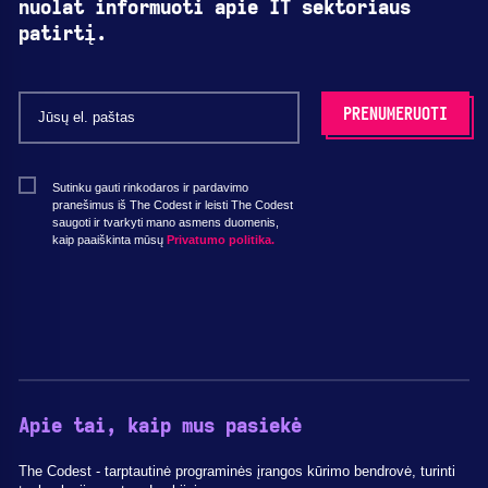
nuolat informuoti apie IT sektoriaus
patirtį.
Sutinku gauti rinkodaros ir pardavimo
pranešimus iš The Codest ir leisti The Codest
saugoti ir tvarkyti mano asmens duomenis,
kaip paaiškinta mūsų
Privatumo politika.
Apie tai, kaip mus pasiekė
The Codest - tarptautinė programinės įrangos kūrimo bendrovė, turinti