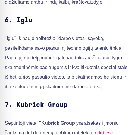
didžiuliame arabų ir indų kalbų kraštovaizdyje.
6. Iglu
"Iglu" iš naujo apibrėžia "darbo vietos" sąvoką,
pasitelkdama savo pasaulinį technologijų talentų tinklą.
Pagal jų modelį įmonės gali naudotis aukščiausio lygio
skaitmeninėmis paslaugomis ir kvalifikuotais specialistais
iš bet kurios pasaulio vietos, taip skatindamos be sienų ir
itin konkurencingą skaitmeninę darbo aplinką.
7. Kubrick Group
Septintoji vieta,
"Kubrick Group
yra atsakas į įmonių
šauksmą dėl duomenų, dirbtinio intelekto ir
debesis