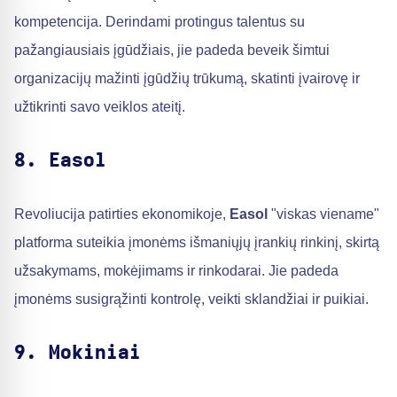
kompetencija. Derindami protingus talentus su
pažangiausiais įgūdžiais, jie padeda beveik šimtui
organizacijų mažinti įgūdžių trūkumą, skatinti įvairovę ir
užtikrinti savo veiklos ateitį.
8. Easol
Revoliucija patirties ekonomikoje,
Easol
"viskas viename"
platforma suteikia įmonėms išmaniųjų įrankių rinkinį, skirtą
užsakymams, mokėjimams ir rinkodarai. Jie padeda
įmonėms susigrąžinti kontrolę, veikti sklandžiai ir puikiai.
9. Mokiniai