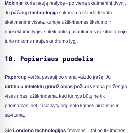
Mokiniai
kuria naują realybę - po vieną skaitmeninį dvynį.
Jų
pažangi technologija
sukuriama standartizuota
skaitmeninė visata, kurioje užtikrinamas tikslumo ir
nuoseklumo lygis, suteikiantis pasaulinėms nekilnojamojo
turto rinkoms naują skaidrumo lygį.
10. Popieriaus puodelis
Papercup
verčia pasaulį po vieną vaizdo įrašą. Jų
dirbtiniu intelektu grindžiamas požiūris
kalba peržengia
visas ribas, užtikrindama, kad turinys būtų ne tik
prieinamas, bet ir išlaikytų originalo kalbos niuansus ir
savitumą.
Šie
Londono technologijos
"mavens" - tai ne tik įmonės,