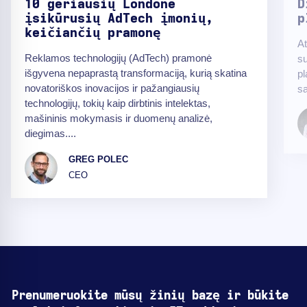
10 geriausių Londone
D
įsikūrusių AdTech įmonių,
p
keičiančių pramonę
At
Reklamos technologijų (AdTech) pramonė
su
išgyvena nepaprastą transformaciją, kurią skatina
pl
novatoriškos inovacijos ir pažangiausių
sa
technologijų, tokių kaip dirbtinis intelektas,
mašininis mokymasis ir duomenų analizė,
diegimas....
GREG POLEC
CEO
Prenumeruokite mūsų žinių bazę ir būkite