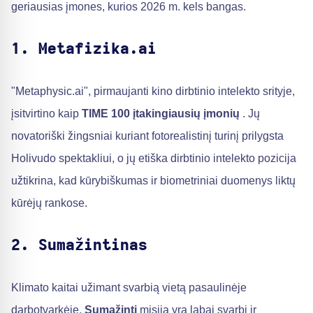
geriausias įmones, kurios 2026 m. kels bangas.
1. Metafizika.ai
"Metaphysic.ai", pirmaujanti kino dirbtinio intelekto srityje,
įsitvirtino kaip
TIME 100 įtakingiausių įmonių
. Jų
novatoriški žingsniai kuriant fotorealistinį turinį prilygsta
Holivudo spektakliui, o jų etiška dirbtinio intelekto pozicija
užtikrina, kad kūrybiškumas ir biometriniai duomenys liktų
kūrėjų rankose.
2. Sumažintinas
Klimato kaitai užimant svarbią vietą pasaulinėje
darbotvarkėje,
Sumažinti
misija yra labai svarbi ir