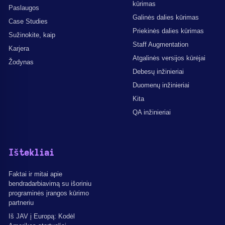
kūrimas
Paslaugos
Galinės dalies kūrimas
Case Studies
Priekinės dalies kūrimas
Sužinokite, kaip
Staff Augmentation
Karjera
Atgalinės versijos kūrėjai
Žodynas
Debesų inžinieriai
Duomenų inžinieriai
Kita
QA inžinieriai
Ištekliai
Faktai ir mitai apie
bendradarbiavimą su išoriniu
programinės įrangos kūrimo
partneriu
Iš JAV į Europą: Kodėl