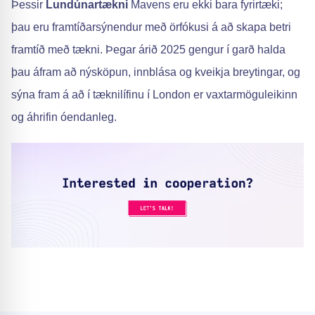
Þessir
Lundúnartækni
Mavens eru ekki bara fyrirtæki;
þau eru framtíðarsýnendur með örfókusi á að skapa betri
framtíð með tækni. Þegar árið 2025 gengur í garð halda
þau áfram að nýsköpun, innblása og kveikja breytingar, og
sýna fram á að í tæknilífinu í London er vaxtarmöguleikinn
og áhrifin óendanleg.