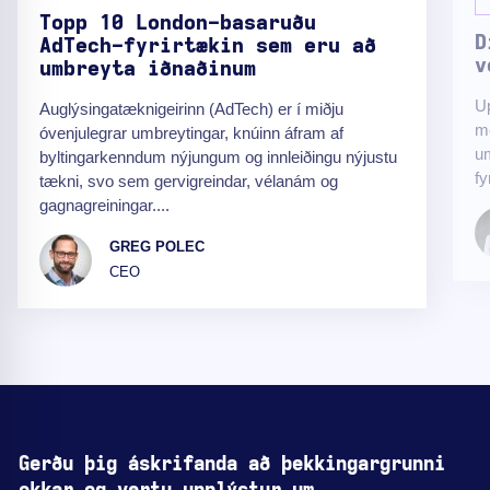
Topp 10 London-basa­ruðu
D
AdTech-fyrirtækin sem eru að
v
umbreyta iðnaðinum
Up
Auglýsingatæknigeirinn (AdTech) er í miðju
me
óvenjulegrar umbreytingar, knúinn áfram af
um
byltingarkenndum nýjungum og innleiðingu nýjustu
fy
tækni, svo sem gervigreindar, vélanám og
gagnagreiningar....
GREG POLEC
CEO
Gerðu þig áskrifanda að þekkingargrunni