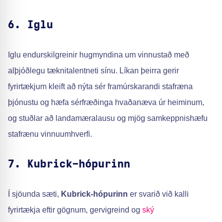
6. Iglu
Iglu endurskilgreinir hugmyndina um vinnustað með
alþjóðlegu tæknitalentneti sínu. Líkan þeirra gerir
fyrirtækjum kleift að nýta sér framúrskarandi stafræna
þjónustu og hæfa sérfræðinga hvaðanæva úr heiminum,
og stuðlar að landamæralausu og mjög samkeppnishæfu
stafrænu vinnuumhverfi.
7. Kubrick-hópurinn
Í sjöunda sæti,
Kubrick-hópurinn
er svarið við kalli
fyrirtækja eftir gögnum, gervigreind og
ský