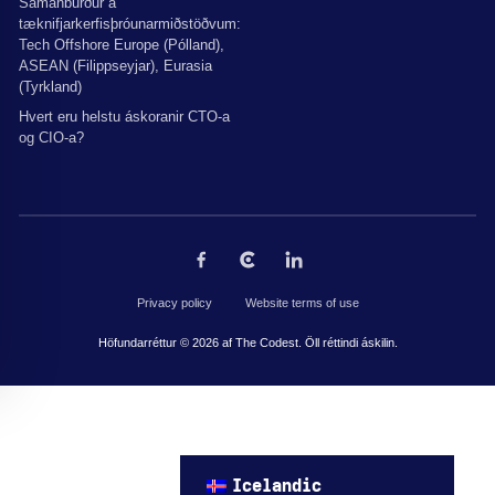
Samanburður á
tæknifjarkerfisþróunarmiðstöðvum:
Tech Offshore Europe (Pólland),
ASEAN (Filippseyjar), Eurasia
(Tyrkland)
Hvert eru helstu áskoranir CTO-a
og CIO-a?
Privacy policy
Website terms of use
Höfundarréttur © 2026 af The Codest. Öll réttindi áskilin.
Icelandic