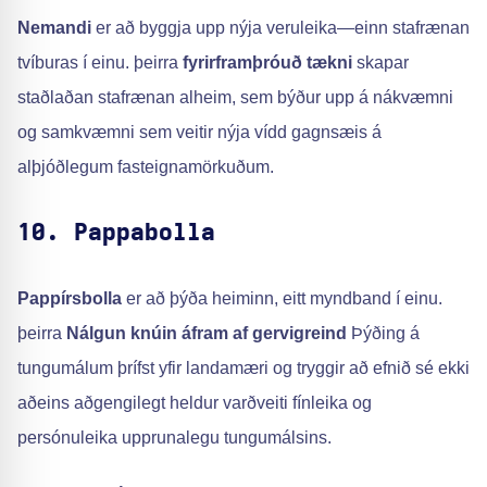
Nemandi
er að byggja upp nýja veruleika—einn stafrænan
tvíburas í einu. þeirra
fyrirframþróuð tækni
skapar
staðlaðan stafrænan alheim, sem býður upp á nákvæmni
og samkvæmni sem veitir nýja vídd gagnsæis á
alþjóðlegum fasteignamörkuðum.
10. Pappabolla
Pappírsbolla
er að þýða heiminn, eitt myndband í einu.
þeirra
Nálgun knúin áfram af gervigreind
Þýðing á
tungumálum þrífst yfir landamæri og tryggir að efnið sé ekki
aðeins aðgengilegt heldur varðveiti fínleika og
persónuleika upprunalegu tungumálsins.