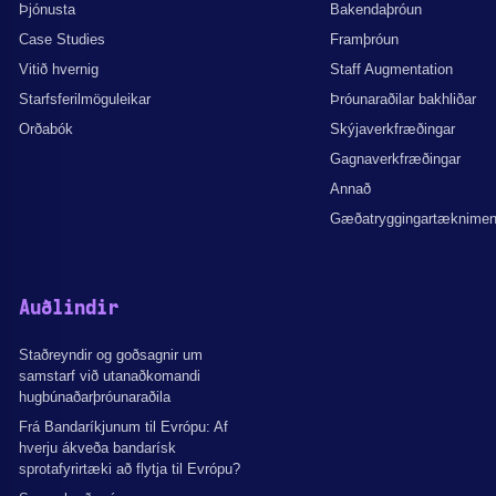
Þjónusta
Bakendaþróun
Case Studies
Framþróun
Vitið hvernig
Staff Augmentation
Starfsferilmöguleikar
Þróunaraðilar bakhliðar
Orðabók
Skýjaverkfræðingar
Gagnaverkfræðingar
Annað
Gæðatryggingartæknime
Auðlindir
Staðreyndir og goðsagnir um
samstarf við utanaðkomandi
hugbúnaðarþróunaraðila
Frá Bandaríkjunum til Evrópu: Af
hverju ákveða bandarísk
sprotafyrirtæki að flytja til Evrópu?