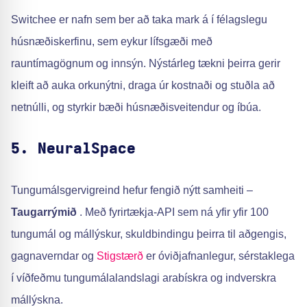
Switchee er nafn sem ber að taka mark á í félagslegu
húsnæðiskerfinu, sem eykur lífsgæði með
rauntímagögnum og innsýn. Nýstárleg tækni þeirra gerir
kleift að auka orkunýtni, draga úr kostnaði og stuðla að
netnúlli, og styrkir bæði húsnæðisveitendur og íbúa.
5. NeuralSpace
Tungumálsgervigreind hefur fengið nýtt samheiti –
Taugarrýmið
. Með fyrirtækja-API sem ná yfir yfir 100
tungumál og mállýskur, skuldbindingu þeirra til aðgengis,
gagnaverndar og
Stigstærð
er óviðjafnanlegur, sérstaklega
í víðfeðmu tungumálalandslagi arabískra og indverskra
mállýskna.