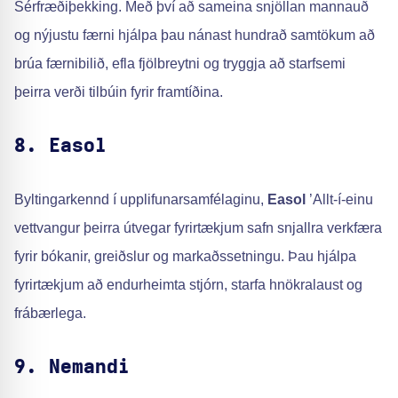
Sérfræðiþekking. Með því að sameina snjöllan mannauð
og nýjustu færni hjálpa þau nánast hundrað samtökum að
brúa færnibilið, efla fjölbreytni og tryggja að starfsemi
þeirra verði tilbúin fyrir framtíðina.
8. Easol
Byltingarkennd í upplifunarsamfélaginu,
Easol
’Allt-í-einu
vettvangur þeirra útvegar fyrirtækjum safn snjallra verkfæra
fyrir bókanir, greiðslur og markaðssetningu. Þau hjálpa
fyrirtækjum að endurheimta stjórn, starfa hnökralaust og
frábærlega.
9. Nemandi