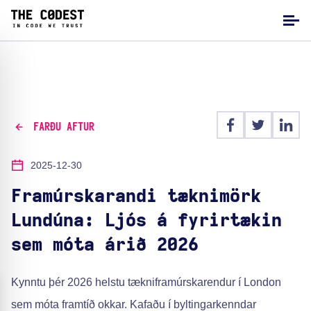
FARÐU AFTUR
2025-12-30
Framúrskarandi tæknimörk
Lundúna: Ljós á fyrirtækin
sem móta árið 2026
Kynntu þér 2026 helstu tækniframúrskarendur í London
sem móta framtíð okkar. Kafaðu í byltingarkenndar