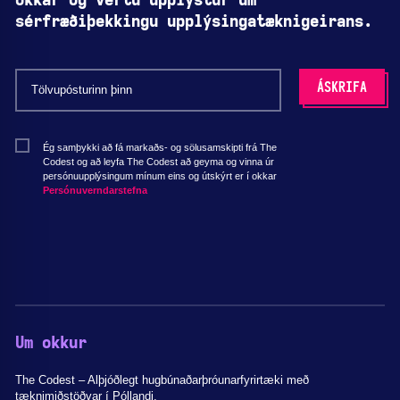
okkar og vertu upplýstur um
sérfræðiþekkingu upplýsingatæknigeirans.
Ég samþykki að fá markaðs- og sölusamskipti frá The
Codest og að leyfa The Codest að geyma og vinna úr
persónuupplýsingum mínum eins og útskýrt er í okkar
Persónuverndarstefna
Um okkur
The Codest – Alþjóðlegt hugbúnaðarþróunarfyrirtæki með
tæknimiðstöðvar í Póllandi.