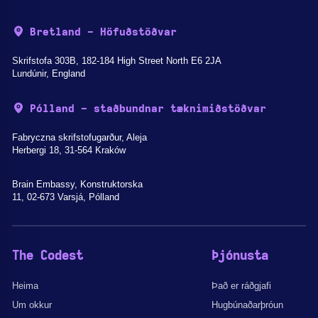
Bretland - Höfuðstöðvar
Skrifstofa 303B, 182-184 High Street North E6 2JA
Lundúnir, England
Pólland - staðbundnar tæknimiðstöðvar
Fabryczna skrifstofugarður, Aleja
Herbergi 18, 31-564 Kraków
Brain Embassy, Konstruktorska
11, 02-673 Varsjá, Pólland
The Codest
Þjónusta
Heima
Það er ráðgjafi
Um okkur
Hugbúnaðarþróun