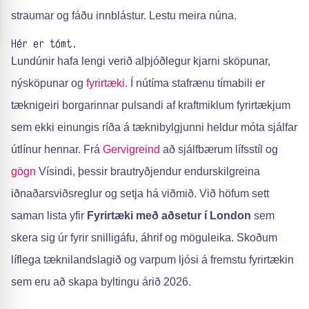
straumar og fáðu innblástur. Lestu meira núna.
Hér er tómt.
Lundúnir hafa lengi verið alþjóðlegur kjarni sköpunar,
nýsköpunar og
fyrirtæki
. Í nútíma stafrænu tímabili er
tæknigeiri borgarinnar pulsandi af kraftmiklum fyrirtækjum
sem ekki einungis ríða á tæknibylgjunni heldur móta sjálfar
útlínur hennar. Frá
Gervigreind
að sjálfbærum lífsstíl og
gögn
Vísindi, þessir brautryðjendur endurskilgreina
iðnaðarsviðsreglur og setja há viðmið. Við höfum sett
saman lista yfir
Fyrirtæki með aðsetur í London
sem
skera sig úr fyrir snilligáfu, áhrif og möguleika. Skoðum
líflega tæknilandslagið og varpum ljósi á fremstu fyrirtækin
sem eru að skapa byltingu árið 2026.