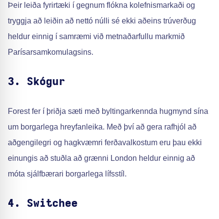
Þeir leiða fyrirtæki í gegnum flókna kolefnismarkaði og
tryggja að leiðin að nettó núlli sé ekki aðeins trúverðug
heldur einnig í samræmi við metnaðarfullu markmið
Parísarsamkomulagsins.
3. Skógur
Forest fer í þriðja sæti með byltingarkennda hugmynd sína
um borgarlega hreyfanleika. Með því að gera rafhjól að
aðgengilegri og hagkvæmri ferðavalkostum eru þau ekki
einungis að stuðla að grænni London heldur einnig að
móta sjálfbærari borgarlega lífsstíl.
4. Switchee