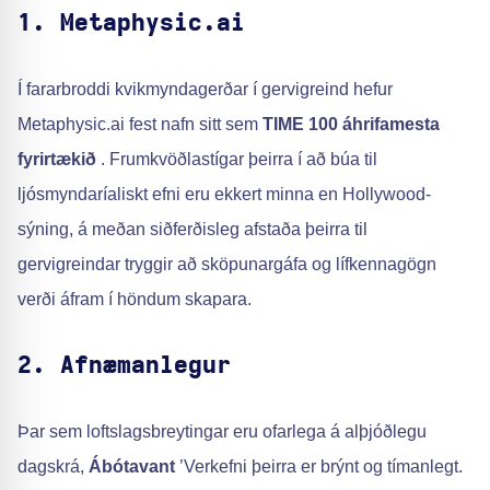
1. Metaphysic.ai
Í fararbroddi kvikmyndagerðar í gervigreind hefur
Metaphysic.ai fest nafn sitt sem
TIME 100 áhrifamesta
fyrirtækið
. Frumkvöðlastígar þeirra í að búa til
ljósmyndaríaliskt efni eru ekkert minna en Hollywood-
sýning, á meðan siðferðisleg afstaða þeirra til
gervigreindar tryggir að sköpunargáfa og lífkennagögn
verði áfram í höndum skapara.
2. Afnæmanlegur
Þar sem loftslagsbreytingar eru ofarlega á alþjóðlegu
dagskrá,
Ábótavant
’Verkefni þeirra er brýnt og tímanlegt.