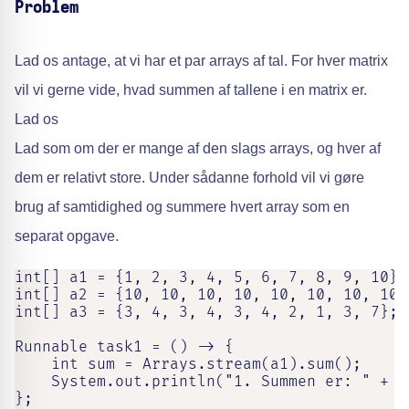
Problem
Lad os antage, at vi har et par arrays af tal. For hver matrix
vil vi gerne vide, hvad summen af tallene i en matrix er.
Lad os
Lad som om der er mange af den slags arrays, og hver af
dem er relativt store. Under sådanne forhold vil vi gøre
brug af samtidighed og summere hvert array som en
separat opgave.
int[] a1 = {1, 2, 3, 4, 5, 6, 7, 8, 9, 10};

int[] a2 = {10, 10, 10, 10, 10, 10, 10, 10};
int[] a3 = {3, 4, 3, 4, 3, 4, 2, 1, 3, 7};

Runnable task1 = () -> {

    int sum = Arrays.stream(a1).sum();

    System.out.println("1. Summen er: " + su
};
