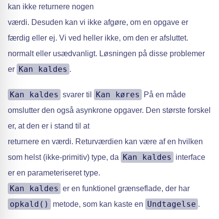
kan ikke returnere nogen
værdi. Desuden kan vi ikke afgøre, om en opgave er
færdig eller ej. Vi ved heller ikke, om den er afsluttet.
normalt eller usædvanligt. Løsningen på disse problemer
Kan kaldes
er
.
Kan kaldes
Kan køres
svarer til
På en måde
omslutter den også asynkrone opgaver. Den største forskel
er, at den er i stand til at
returnere en værdi. Returværdien kan være af en hvilken
Kan kaldes
som helst (ikke-primitiv) type, da
interface
er en parameteriseret type.
Kan kaldes
er en funktionel grænseflade, der har
opkald()
Undtagelse
metode, som kan kaste en
.