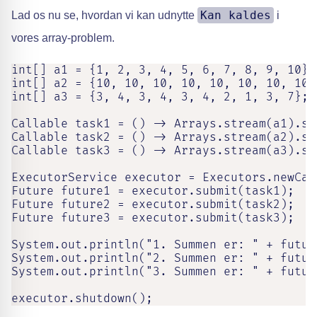
Kan kaldes
Lad os nu se, hvordan vi kan udnytte
i
vores array-problem.
int[] a1 = {1, 2, 3, 4, 5, 6, 7, 8, 9, 10};

int[] a2 = {10, 10, 10, 10, 10, 10, 10, 10};
int[] a3 = {3, 4, 3, 4, 3, 4, 2, 1, 3, 7};

Callable task1 = () -> Arrays.stream(a1).sum
Callable task2 = () -> Arrays.stream(a2).sum
Callable task3 = () -> Arrays.stream(a3).sum
ExecutorService executor = Executors.newCac
Future future1 = executor.submit(task1);

Future future2 = executor.submit(task2);

Future future3 = executor.submit(task3);

System.out.println("1. Summen er: " + future
System.out.println("2. Summen er: " + future
System.out.println("3. Summen er: " + future
executor.shutdown();