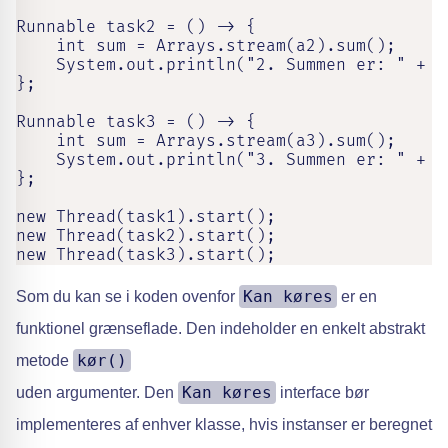
Runnable task2 = () -> {

    int sum = Arrays.stream(a2).sum();

    System.out.println("2. Summen er: " + su
};

Runnable task3 = () -> {

    int sum = Arrays.stream(a3).sum();

    System.out.println("3. Summen er: " + su
};

new Thread(task1).start();

new Thread(task2).start();

new Thread(task3).start();
Kan køres
Som du kan se i koden ovenfor
er en
funktionel grænseflade. Den indeholder en enkelt abstrakt
kør()
metode
Kan køres
uden argumenter. Den
interface bør
implementeres af enhver klasse, hvis instanser er beregnet