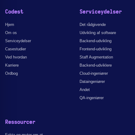
Codest
Serviceydelser
Hjem
Det rådgivende
Om os
Udvikling af software
Serviceydelser
Backend-udvikling
Casestudier
Frontend-udvikling
Ved hvordan
Staff Augmentation
Karriere
Backend-udviklere
Ordbog
Cloud-ingeniører
Dataingeniører
Andet
QA-ingeniører
Ressourcer
Fakta og myter om at