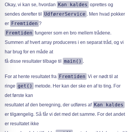
Kan kaldes
Okay, vi kan se, hvordan
oprettes og
UdførerService
sendes derefter til
. Men hvad pokker
Fremtiden
er
?
Fremtiden
fungerer som en bro mellem trådene.
Summen af hvert array produceres i en separat tråd, og vi
har brug for en måde at
main()
få disse resultater tilbage til
.
Fremtiden
For at hente resultatet fra
Vi er nødt til at
get()
ringe
metode. Her kan der ske en af to ting. For
det første kan
Kan kaldes
resultatet af den beregning, der udføres af
er tilgængelig. Så får vi det med det samme. For det andet
er resultatet ikke