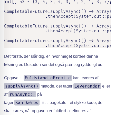
int[] a3 = {3, 4, 3, 4, 3, 4, 2, 1, 3, 7};

CompletableFuture.supplyAsync(() -> Arrays.
                .thenAccept(System.out::prin
CompletableFuture.supplyAsync(() -> Arrays.
                .thenAccept(System.out::prin
CompletableFuture.supplyAsync(() -> Arrays.
                .thenAccept(System.out::pri
Det første, der slår dig, er, hvor meget kortere denne
løsning er. Desuden ser det også pænt og ryddeligt ud.
FuldstændigFremtid
Opgave til
kan leveres af
supplyAsync()
Leverandør
metode, der tager
eller
runAsync()
af
på
Kan køres
tager
. Et tilbagekald - et stykke kode, der
skal køres, når opgaven er fuldført - defineres af