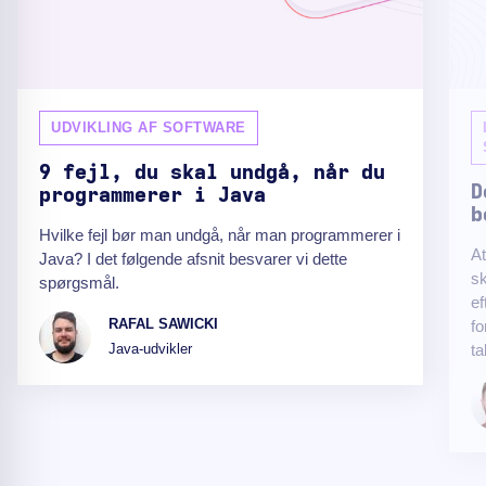
UDVIKLING AF SOFTWARE
9 fejl, du skal undgå, når du
D
programmerer i Java
b
Hvilke fejl bør man undgå, når man programmerer i
At
Java? I det følgende afsnit besvarer vi dette
s
spørgsmål.
ef
RAFAL SAWICKI
fo
ta
Java-udvikler