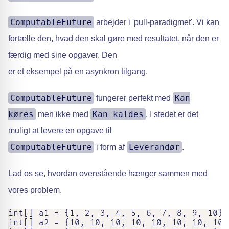
ComputableFuture
arbejder i 'pull-paradigmet'. Vi kan
fortælle den, hvad den skal gøre med resultatet, når den er
færdig med sine opgaver. Den
er et eksempel på en asynkron tilgang.
ComputableFuture
Kan
fungerer perfekt med
køres
Kan kaldes
men ikke med
. I stedet er det
muligt at levere en opgave til
ComputableFuture
Leverandør
i form af
.
Lad os se, hvordan ovenstående hænger sammen med
vores problem.
int[] a1 = {1, 2, 3, 4, 5, 6, 7, 8, 9, 10};

int[] a2 = {10, 10, 10, 10, 10, 10, 10, 10};