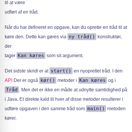
til at være
udført af en tråd.
Når du har defineret en opgave, kan du oprette en tråd til at
ny tråd()
køre den. Dette kan gøres via
konstruktør,
der
Kan køres
tager
som sit argument.
start()
Det sidste skridt er at
en nyoprettet tråd. I den
kør()
Kan køres
API
Der er også
metoder i
og i
Tråd
. Men det er ikke en måde at udnytte samtidighed på
i Java. Et direkte kald til hver af disse metoder resulterer i
main()
udføre opgaven i den samme tråd som
metoden
kører.