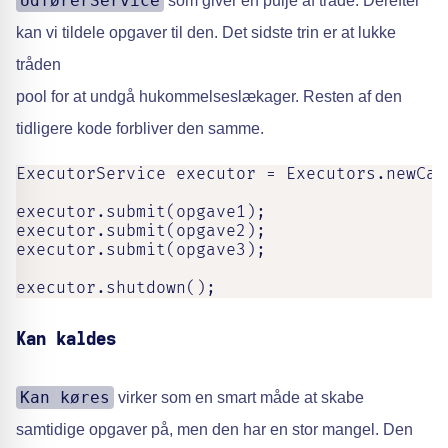
UdførerService
som giver en pulje af tråde. Derefter
kan vi tildele opgaver til den. Det sidste trin er at lukke
tråden
pool for at undgå hukommelseslækager. Resten af den
tidligere kode forbliver den samme.
ExecutorService executor = Executors.newCac
executor.submit(opgave1);

executor.submit(opgave2);

executor.submit(opgave3);

executor.shutdown();
Kan kaldes
Kan køres
virker som en smart måde at skabe
samtidige opgaver på, men den har en stor mangel. Den