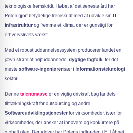
teknologiske fremskridt. I løbet af det seneste årti har
Polen gjort betydelige fremskridt med at udvikle sin
IT-
infrastruktur
og fremme et klima, der er gunstigt for
erhvervslivets vækst.
Med et robust uddannelsessystem producerer landet en
jævn strøm af højtuddannede.
dygtige fagfolk
, for det
meste
software-ingeniører
især i
Informationsteknologi
sektor.
Denne
talentmasse
er en vigtig drivkraft bag landets
tiltrækningskraft for outsourcing og andre
Softwareudviklingstjenester
for virksomheder, især for
virksomheder, der ønsker at innovere og konkurrere på
globalt plan. Derudover har Polens indtræden i EU åbnet