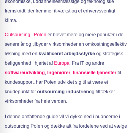
økonomiske, uddannelsesmæssige og teknologiske
fremskridt, der fremmer it-vækst og et erhvervsvenligt
klima.
Outsourcing
i
Polen
er blevet mere og mere populær i de
senere år og tilbyder virksomheder en omkostningseffektiv
løsning med en
kvalificeret arbejdsstyrke
og strategisk
beliggenhed i hjertet af
Europa
. Fra
IT
og andre
softwareudvikling
,
Ingeniører
,
finansielle tjenester
til
kundesupport, har Polen udviklet sig til at være et
knudepunkt for
outsourcing-industrien
og tiltrækker
virksomheder fra hele verden.
I denne omfattende guide vil vi dykke ned i nuancerne i
outsourcing Polen og dække alt fra fordelene ved at vælge