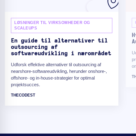
LØSNINGER TIL VIRKSOMHEDER OG
SCALEUPS
H
En guide til alternativer til
A
outsourcing af
Ud
softwareudvikling i nærområdet
pr
Udforsk effektive alternativer til outsourcing af
om
nearshore-softwareudvikling, herunder onshore-,
T
offshore- og in-house-strategier for optimal
projektsucces.
THECODEST