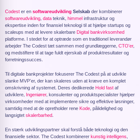
Codest
er en
softwareudvikling
Selskab
der kombinerer
softwareudvikling
,
data
teknik,
himmel
infrastruktur og
ekspertise inden for finansiel teknologi til at hjælpe startups og
scaleups med at levere skalerbare
Digital bankvirksomhed
platforme. I stedet for at optræde som en traditionel leverandør
arbejder The Codest tæt sammen med grundlæggerne,
CTO'er
,
og medstiftere til at tage fuldt ejerskab af produktresultater og
forretningssucces.
Til digitale bankprojekter fokuserer The Codest på at udvikle
slanke MVP'er, der kan skaleres uden at kræve en komplet
omskrivning af systemet. Deres dedikerede
Hold fast
af
udviklere,
Ingeniører
, konsulenter og produktspecialister hjælper
virksomheder med at implementere sikre og effektive løsninger,
samtidig med at de opretholder rene
Kode
, pålidelighed og
langsigtet
skalerbarhed
.
En stærk udviklingspartner skal forstå både teknologi og den
finansielle sektor. The Codest kombinerer
kunstig intelligens
,