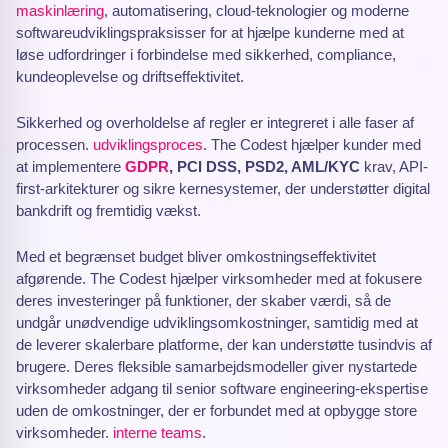
maskinlæring
, automatisering, cloud-teknologier og moderne
softwareudviklingspraksisser for at hjælpe kunderne med at
løse udfordringer i forbindelse med sikkerhed, compliance,
kundeoplevelse og driftseffektivitet.
Sikkerhed og overholdelse af regler er integreret i alle faser af
processen.
udviklingsproces
. The Codest hjælper kunder med
at implementere
GDPR
, PCI DSS, PSD2, AML/KYC
krav, API-
first-arkitekturer og sikre kernesystemer, der understøtter digital
bankdrift og fremtidig vækst.
Med et begrænset budget bliver omkostningseffektivitet
afgørende. The Codest hjælper virksomheder med at fokusere
deres investeringer på funktioner, der skaber værdi, så de
undgår unødvendige udviklingsomkostninger, samtidig med at
de leverer skalerbare platforme, der kan understøtte tusindvis af
brugere. Deres fleksible samarbejdsmodeller giver nystartede
virksomheder adgang til senior software engineering-ekspertise
uden de omkostninger, der er forbundet med at opbygge store
virksomheder.
interne teams
.