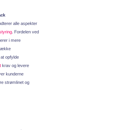
ack
dterer alle aspekter
tyring
. Fordelen ved
terer i mere
 række
 at opfylde
t
krav og levere
ver kunderne
re strømlinet og