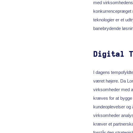
med virksomhedens b
konkurrencepræget m
teknologier er et udt
banebrydende løsning
Digital 
I dagens tempofyldte
været højere. Da Lond
virksomheder med at 
kræves for at bygg
kundeoplevelser og 
virksomheder analyse
kræver et partners
forstår den strategis