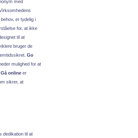
synonym med
. Virksomhedens
behov, er tydelig i
tåelse for, at ikke
esignet til at
iklere bruger de
remtidssikret.
Go
eder mulighed for at
,
Gå online
er
om sikrer, at
 dedikation til at