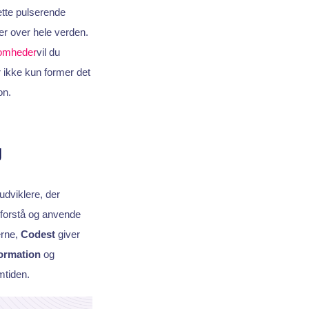
ette pulserende
r over hele verden.
somheder
vil du
 ikke kun former det
on.
g
udviklere, der
 forstå og anvende
erne,
Codest
giver
formation
og
mtiden.