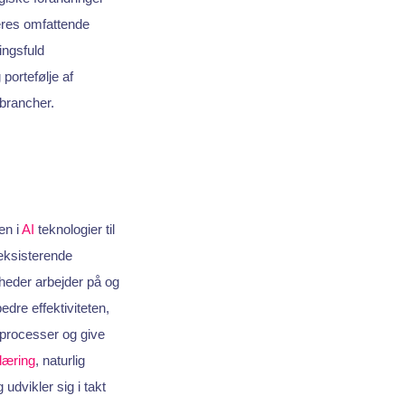
Deres omfattende
ingsfuld
portefølje af
 brancher.
en i
AI
teknologier til
eksisterende
heder arbejder på og
bedre effektiviteten,
processer og give
læring
, naturlig
udvikler sig i takt