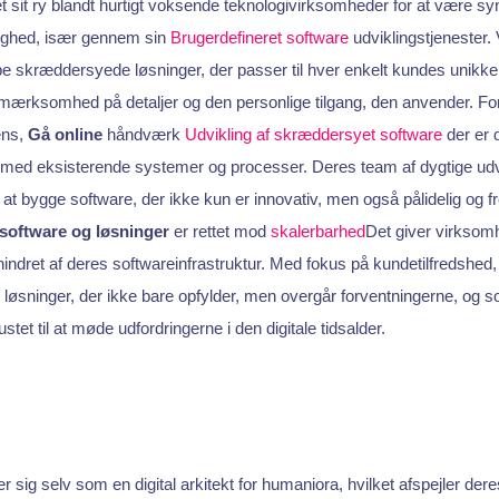
t sit ry blandt hurtigt voksende teknologivirksomheder for at være 
lighed, især gennem sin
Brugerdefineret software
udviklingstjenester
kabe skræddersyede løsninger, der passer til hver enkelt kundes unikke 
rksomhed på detaljer og den personlige tilgang, den anvender. Fors
ens,
Gå online
håndværk
Udvikling af skræddersyet software
der er d
t med eksisterende systemer og processer. Deres team af dygtige udv
l at bygge software, der ikke kun er innovativ, men også pålidelig og f
 software og løsninger
er rettet mod
skalerbarhed
Det giver virksomh
hindret af deres softwareinfrastruktur. Med fokus på kundetilfredshed
re løsninger, der ikke bare opfylder, men overgår forventningerne, og s
tet til at møde udfordringerne i den digitale tidsalder.
r sig selv som en digital arkitekt for humaniora, hvilket afspejler deres