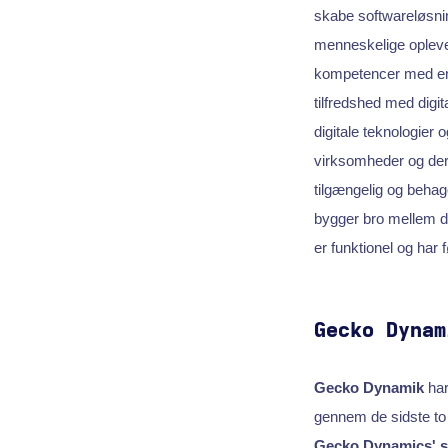
skabe softwareløsnin
menneskelige oplevel
kompetencer med en 
tilfredshed med digit
digitale teknologier 
virksomheder og deres
tilgængelig og behag
bygger bro mellem di
er funktionel og har
Gecko Dynam
Gecko Dynamik
har
gennem de sidste to 
Gecko Dynamics' st