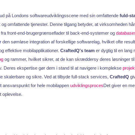
g ud på Londons softwareudviklingsscene med sin omfattende
fuld-st
t
og omfattende tjenester. Denne tilgang betyder, at virksomheden hån
, fra front-end-brugergrænseflader til back-end-systemer og
databases
er den sømløse integration af forskellige softwarelag, hvilket ofte resul
effektive mobilapplikationer.
CraftedQ's team
er dygtig til en lang
og
og rammer, hvilket sikrer, at de kan skræddersy deres løsninger til
. Deres ekspertise gør dem i stand til at navigere i komplekse
projek
e skalerbare og sikre. Ved at tilbyde full-stack services,
CraftedQ
gi
lt ansvarspunkt for hele mobilappen
udviklingsproces
Det giver en me
 oplevelse.