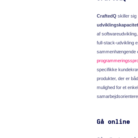
CraftedQ
skiller si
udviklingskapacite
af softwareudvikling
full-stack-udvikling 
sammenhængende og 
programmeringsspr
specifikke kundekrav
produkter, der er båd
mulighed for et enke
samarbejdsorienteret
Gå online