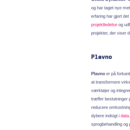
og har taget nye met
erfaring har gjort de
projektledelse
og udf
projekter, der viser 
Plavno
Plavno
er på forkant
at transformere vir
værktøjer og integr
træffer beslutninger
reducere omkostning
dybere indsigt i
data
sprogbehandling og p