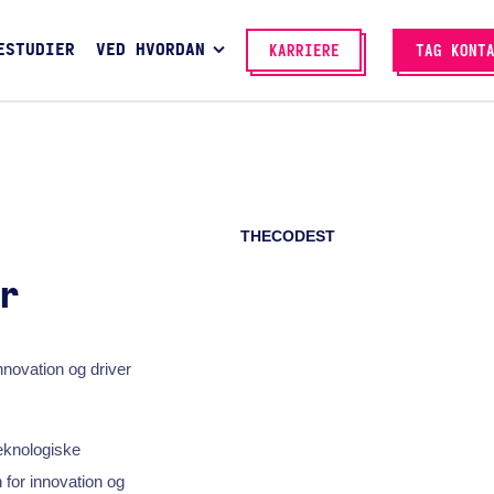
ESTUDIER
VED HVORDAN
KARRIERE
TAG KONT
THECODEST
r
novation og driver
eknologiske
 for innovation og