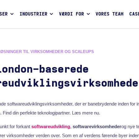
SER
INDUSTRIER
VÆRDI FOR
VORES TEAM
CAS
LØSNINGER TIL VIRKSOMHEDER OG SCALEUPS
London-baserede
reudviklingsvirksomhede
de softwareudviklingsvirksomheder, der er banebrydende inden for in
n. Find din perfekte teknologipartner. Læs mere nu.
unkt for forkant
softwareudvikling
,
softwarevirksomheder
og nye t
drer virksomheder verden over. Som en af verdens førende byer inden