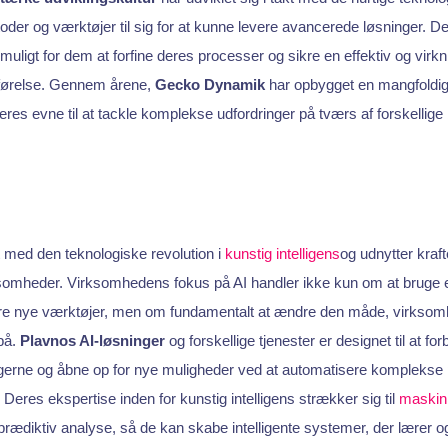
oder og værktøjer til sig for at kunne levere avancerede løsninger. 
t muligt for dem at forfine deres processer og sikre en effektiv og virkn
ørelse. Gennem årene,
Gecko Dynamik
har opbygget en mangfoldig 
deres evne til at tackle komplekse udfordringer på tværs af forskellige
 med den teknologiske revolution i
kunstig intelligens
og udnytter kraft
ksomheder. Virksomhedens fokus på AI handler ikke kun om at bruge 
ere nye værktøjer, men om fundamentalt at ændre den måde, virksom
 på.
Plavnos AI-løsninger
og forskellige tjenester er designet til at for
erne og åbne op for nye muligheder ved at automatisere komplekse 
. Deres ekspertise inden for kunstig intelligens strækker sig til
maskin
rædiktiv analyse, så de kan skabe intelligente systemer, der lærer og 