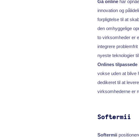
Gå online
har opnåe
innovation og pålide
forpligtelse til at s
den omhyggelige opmæ
to virksomheder er 
integrere problemfri
nyeste teknologier ti
Onlines tilpassede
vokse uden at blive 
dedikeret til at leve
virksomhederne er rus
Softermii
Softermii
positionere