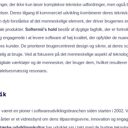
ger, der ikke kun løser komplekse tekniske udfordringer, men også b
ser. Deres tilgang til kommerciel udvikling kombinerer deres teknis
dyb forståelse af det menneskelige element, der driver brugernes 
ale produkter.
Softermii's hold
består af dygtige fagfolk, der er fortr
og engagerede i at levere software af høj kvalitet, der opfylder de nu
 kunder. De prioriterer brugercentreret design og sikrer, at deres soft
elig at bruge. Ved at fokusere på det menneskelige aspekt af teknolo
gitale værktøjer og de mennesker, der bruger dem, hvilket resulterer 
 følelsesmæssig resonans.
ik
 været en pioner i softwareudviklingsbranchen siden starten i 2002.
årtier er et vidnesbyrd om dens tilpasningsevne, innovation og engag
ærke udviklingskultur
har udviklet sig i takt med de hurtige teknol