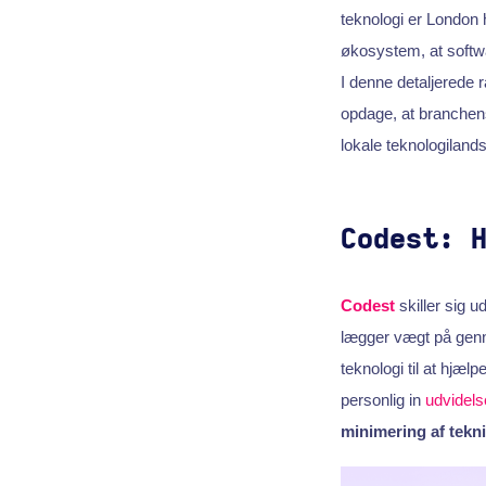
teknologi er London 
økosystem, at softwa
I denne detaljerede
opdage, at branchens
lokale teknologiland
Codest: 
Codest
skiller sig 
lægger vægt på genne
teknologi til at hjæ
personlig in
udvidels
minimering af tekn