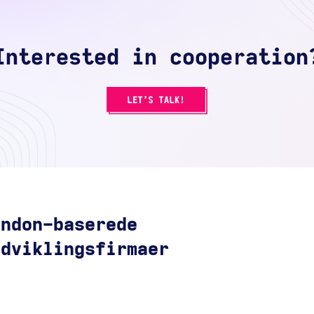
ondon-baserede
udviklingsfirmaer