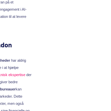
ran på et
engagement i AI-
tion til at levere
ndon
mheder
har aldrig
 i at hjælpe
knisk ekspertise
der
 giver bedre
sbureauer
kan
arkeder. Dette
kter, men også
 sine finansielle og