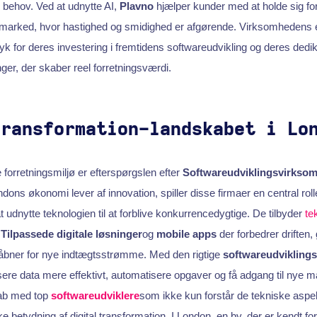
ehov. Ved at udnytte AI,
Plavno
hjælper kunder med at holde sig fo
arked, hvor hastighed og smidighed er afgørende. Virksomhedens 
ryk for deres investering i fremtidens softwareudvikling og deres dedika
er, der skaber reel forretningsværdi.
Transformation-landskabet i Lo
 forretningsmiljø er efterspørgslen efter
Softwareudviklingsvirkso
ons økonomi lever af innovation, spiller disse firmaer en central rolle
udnytte teknologien til at forblive konkurrencedygtige. De tilbyder
te
e
Tilpassede digitale løsninger
og
mobile apps
der forbedrer driften,
åbner for nye indtægtsstrømme. Med den rigtige
softwareudvikling
re data mere effektivt, automatisere opgaver og få adgang til nye m
kab med top
softwareudviklere
som ikke kun forstår de tekniske aspe
ke betydning af digital transformation. I London, en by, der er kendt for