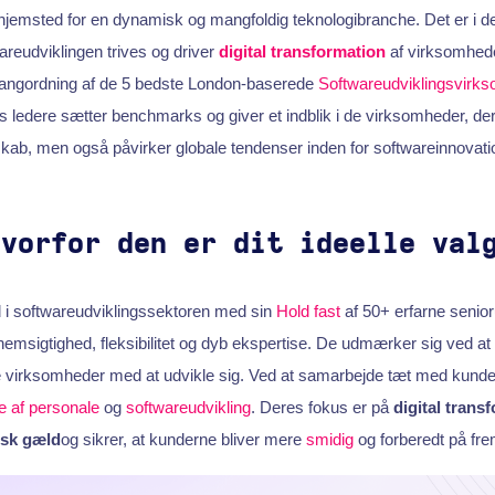
hjemsted for en dynamisk og mangfoldig teknologibranche. Det er i d
reudviklingen trives og driver
digital transformation
af virksomhede
 rangordning af de 5 bedste London-baserede
Softwareudviklingsvirk
 ledere sætter benchmarks og giver et indblik i de virksomheder, der
skab, men også påvirker globale tendenser inden for softwareinnovati
Hvorfor den er dit ideelle val
ud i softwareudviklingssektoren med sin
Hold fast
af 50+ erfarne senior
msigtighed, fleksibilitet og dyb ekspertise. De udmærker sig ved at
lpe virksomheder med at udvikle sig. Ved at samarbejde tæt med kund
e af personale
og
softwareudvikling
. Deres fokus er på
digital trans
isk gæld
og sikrer, at kunderne bliver mere
smidig
og forberedt på fre