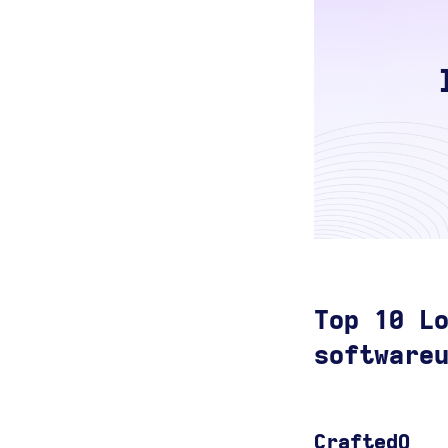
Top 10 L
software
CraftedQ