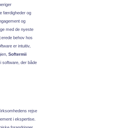
eriger
ke færdigheder og
engagement og
olige med de nyeste
ancerede behov hos
ware er intuitiv,
gien,
Softermii
i software, der både
 Virksomhedens rejse
ement i ekspertise.
ogiske forandringer