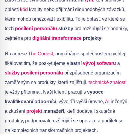
oblasti
kód
kvality nebo přijímání dlouhodobých závazků,
které mohou omezovat flexibilitu. To je oblast, ve které se
tech
posílení personálu
služby
pro rozšiřující se podniky,
zejména pro
digitální transformace
projekty
.
Na adrese
The Codest
, pomáháme společnostem rychleji
škálovat tím, že poskytujeme
vlastní
vývoj softwaru
a
služby posílení personálu
přizpůsobené organizacím
zaměřeným na produkty, které zajišťují.
technické znalosti
je vždy přítomna . Naši klienti pracují s
vysoce
kvalifikovaní odborníci
, vývojáři vyšší úrovně,
AI
inženýři
a zkušení
projekt
manažeři
, kteří dodávali skutečné
produkty, podporovali rozšiřující se operace a podíleli se
na komplexních transformačních projektech.