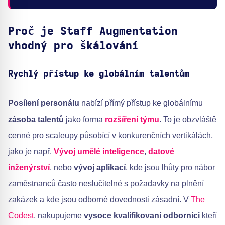
Proč je Staff Augmentation
vhodný pro škálování
Rychlý přístup ke globálním talentům
Posílení personálu
nabízí přímý přístup ke globálnímu
zásoba talentů
jako forma
rozšíření týmu
. To je obzvláště
cenné pro scaleupy působící v konkurenčních vertikálách,
jako je např.
Vývoj umělé inteligence
,
datové
inženýrství
, nebo
vývoj aplikací
, kde jsou lhůty pro nábor
zaměstnanců často neslučitelné s požadavky na plnění
zakázek a kde jsou odborné dovednosti zásadní. V
The
Codest
, nakupujeme
vysoce kvalifikovaní odborníci
kteří