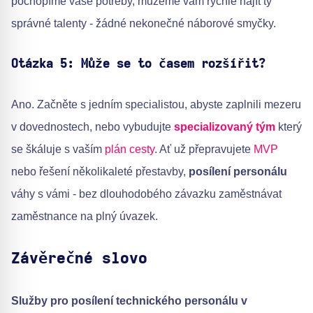
pochopíme vaše potřeby, můžeme vám rychle najít ty
správné talenty - žádné nekonečné náborové smyčky.
Otázka 5: Může se to časem rozšířit?
Ano. Začněte s jedním specialistou, abyste zaplnili mezeru
v dovednostech, nebo vybudujte
specializovaný tým
který
se škáluje s vaším
plán cesty
. Ať už přepravujete
MVP
nebo řešení několikaleté přestavby,
posílení personálu
váhy s vámi - bez dlouhodobého závazku zaměstnávat
zaměstnance na plný úvazek.
Závěrečné slovo
Služby pro posílení technického personálu v