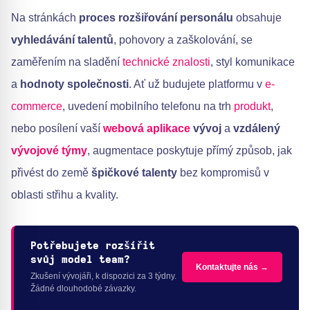
Na stránkách
proces rozšiřování personálu
obsahuje
vyhledávání talentů
, pohovory a zaškolování, se
zaměřením na sladění
technické znalosti
, styl komunikace
a
hodnoty společnosti
. Ať už budujete platformu v
e-
commerce
, uvedení mobilního telefonu na trh
produkt
,
nebo posílení vaší
webová aplikace
vývoj
a
vzdálený
vývojové týmy
, augmentace poskytuje přímý způsob, jak
přivést do země
špičkové talenty
bez kompromisů v
oblasti střihu a kvality.
Potřebujete rozšířit
svůj model team?
Kontaktujte nás →
Zkušení vývojáři, k dispozici za 3 týdny.
Žádné dlouhodobé závazky.