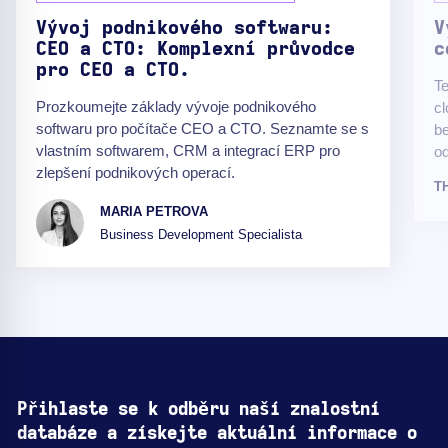
Vývoj podnikového softwaru:
V
CEO a CTO: Komplexní průvodce
c
pro CEO a CTO.
T
Prozkoumejte základy vývoje podnikového
cl
softwaru pro počítače CEO a CTO. Seznamte se s
be
vlastním softwarem, CRM a integrací ERP pro
od
zlepšení podnikových operací.
T
MARIA PETROVA
Business Development Specialista
Přihlaste se k odběru naší znalostní
databáze a získejte aktuální informace o