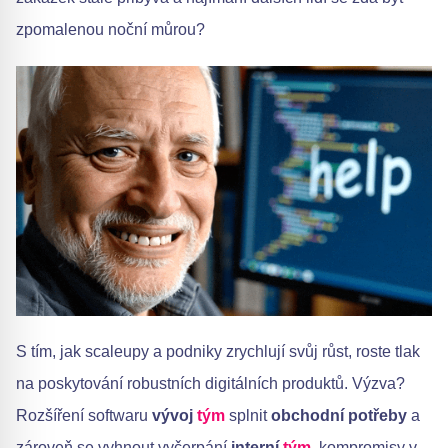
zpomalenou noční můrou?
S tím, jak scaleupy a podniky zrychlují svůj růst, roste tlak
na poskytování robustních digitálních produktů. Výzva?
Rozšíření softwaru
vývoj
tým
splnit
obchodní potřeby
a
zároveň se vyhnout vyčerpání
interní
tým
, kompromisy v