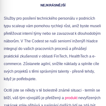
NEJKRÁSNĚJŠÍ
Služby pro posílení technického personálu v podnicích
typu scaleup vám pomohou rychleji růst, aniž byste museli
přetěžovat interní týmy nebo se zavazovat k dlouhodobým
náborům. V The Codest se naši seniorní inženýři hladce
integrují do vašich pracovních procesů a přinášejí
praktické zkušenosti v oblasti FinTech, HealthTech a e-
commerce. Zůstanete agilní, snížíte náklady a splníte cíle
svých projektů s těmi správnými talenty - přesně tehdy,
když je potřebujete.
Ocitli jste se někdy v té bolestně známé situaci - termín se
blíží, váš tým vývojářů je přetížený a
produkt
nevyřízených
zakázek stále přibývá a najímání dalších lidí se zdá být