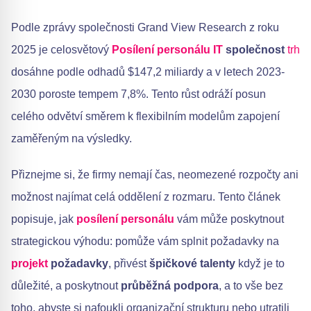
Podle zprávy společnosti Grand View Research z roku
2025 je celosvětový
Posílení personálu IT
společnost
trh
dosáhne podle odhadů $147,2 miliardy a v letech 2023-
2030 poroste tempem 7,8%. Tento růst odráží posun
celého odvětví směrem k flexibilním modelům zapojení
zaměřeným na výsledky.
Přiznejme si, že firmy nemají čas, neomezené rozpočty ani
možnost najímat celá oddělení z rozmaru. Tento článek
popisuje, jak
posílení personálu
vám může poskytnout
strategickou výhodu: pomůže vám splnit požadavky na
projekt
požadavky
, přivést
špičkové talenty
když je to
důležité, a poskytnout
průběžná podpora
, a to vše bez
toho, abyste si nafoukli organizační strukturu nebo utratili