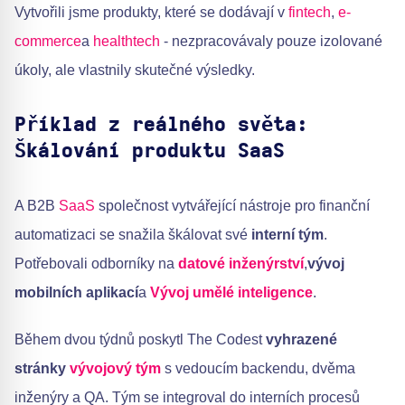
Vytvořili jsme produkty, které se dodávají v
fintech
,
e-
commerce
a
healthtech
- nezpracovávaly pouze izolované
úkoly, ale vlastnily skutečné výsledky.
Příklad z reálného světa:
Škálování produktu SaaS
A B2B
SaaS
společnost vytvářející nástroje pro finanční
automatizaci se snažila škálovat své
interní tým
.
Potřebovali odborníky na
datové inženýrství
,
vývoj
mobilních aplikací
a
Vývoj umělé inteligence
.
Během dvou týdnů poskytl The Codest
vyhrazené
stránky
vývojový tým
s vedoucím backendu, dvěma
inženýry a QA. Tým se integroval do interních procesů