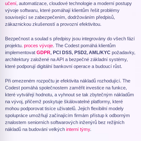
učení
, automatizace, cloudové technologie a moderní postupy
vývoje softwaru, které pomáhají klientům řešit problémy
související se zabezpečením, dodržováním předpisů,
zákaznickou zkušeností a provozní efektivitou.
Bezpečnost a soulad s předpisy jsou integrovány do všech fází
projektu.
proces vývoje
. The Codest pomáhá klientům
implementovat
GDPR
, PCI DSS, PSD2, AML/KYC
požadavky,
architektury založené na API a bezpečné základní systémy,
které podporují digitální bankovní operace a budoucí růst.
Při omezeném rozpočtu je efektivita nákladů rozhodující. The
Codest pomáhá společnostem zaměřit investice na funkce,
které vytvářejí hodnotu, a vyhnout se tak zbytečným nákladům
na vývoj, přičemž poskytuje škálovatelné platformy, které
mohou podporovat tisíce uživatelů. Jejich flexibilní modely
spolupráce umožňují začínajícím firmám přístup k odborným
znalostem seniorních softwarových inženýrů bez režijních
nákladů na budování velkých
interní týmy
.