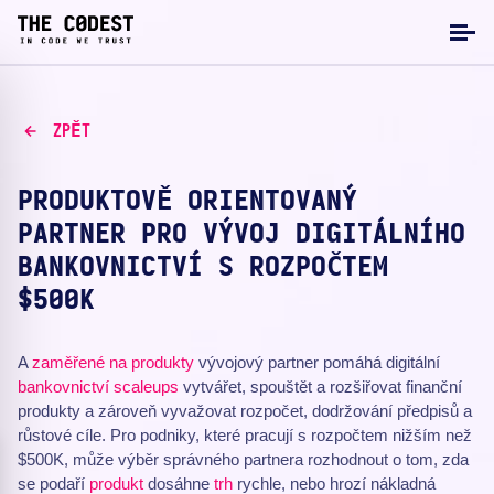
ZPĚT
PRODUKTOVĚ ORIENTOVANÝ
PARTNER PRO VÝVOJ DIGITÁLNÍHO
BANKOVNICTVÍ S ROZPOČTEM
$500K
A
zaměřené na produkty
vývojový partner pomáhá digitální
bankovnictví
scaleups
vytvářet, spouštět a rozšiřovat finanční
produkty a zároveň vyvažovat rozpočet, dodržování předpisů a
růstové cíle. Pro podniky, které pracují s rozpočtem nižším než
$500K, může výběr správného partnera rozhodnout o tom, zda
se podaří
produkt
dosáhne
trh
rychle, nebo hrozí nákladná