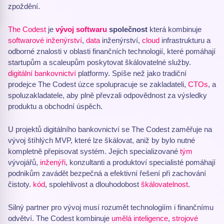
zpoždění.
The Codest
je
vývoj softwaru
společnost
která kombinuje
softwarové inženýrství
,
data
inženýrství,
cloud
infrastrukturu a
odborné znalosti v oblasti finančních technologií, které pomáhají
startupům a scaleupům poskytovat škálovatelné služby.
digitální bankovnictví
platformy. Spíše než jako tradiční
prodejce The Codest úzce spolupracuje se zakladateli,
CTOs
, a
spoluzakladatele, aby plně převzali odpovědnost za výsledky
produktu a obchodní úspěch.
U projektů digitálního bankovnictví se The Codest zaměřuje na
vývoj štíhlých MVP, které lze škálovat, aniž by bylo nutné
kompletně přepisovat systém. Jejich specializované
tým
vývojářů,
inženýři
, konzultanti a produktoví specialisté pomáhají
podnikům zavádět bezpečná a efektivní řešení při zachování
čistoty.
kód
, spolehlivost a dlouhodobost
škálovatelnost
.
Silný partner pro vývoj musí rozumět technologiím i finančnímu
odvětví. The Codest kombinuje
umělá inteligence
,
strojové