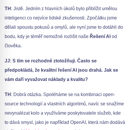
TH
: Jistě. Jedním z hlavních úkolů bylo přiblížit umělou
inteligenci co nejvíce lidské zkušenosti. Zpočátku jsme
dělali spoustu pokusů a omylů, ale nyní jsme to dotáhli do
bodu, kdy je téměř nemožné rozlišit naše
Řešení AI
od
člověka.
JJ: S tím se rozhodně ztotožňuji. Často se
předpokládá, že kvalitní řešení AI jsou drahá. Jak se
vám daří vyvažovat náklady a kvalitu?
TH
: Dobrá otázka. Spoléháme se na kombinaci open-
source technologií a vlastních algoritmů, navíc se snažíme
nevynalézat kolo a využíváme poskytovatele služeb, kde
to dává smysl, jako je například OpenAI, která nám dodává