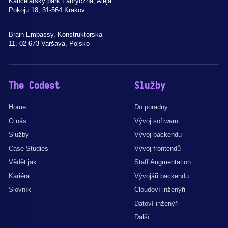
Kancelářský park Fabryczna, Aleja
Pokoju 18, 31-564 Krakov
Brain Embassy, Konstruktorska
11, 02-673 Varšava, Polsko
The Codest
Služby
Home
Do poradny
O nás
Vývoj softwaru
Služby
Vývoj backendu
Case Studies
Vývoj frontendů
Vědět jak
Staff Augmentation
Kariéra
Vývojáři backendu
Slovník
Cloudoví inženýři
Datoví inženýři
Další