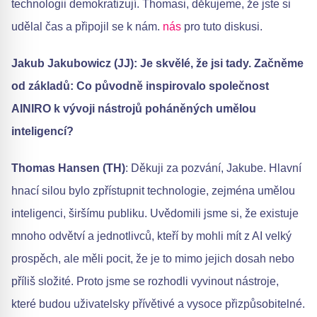
technologii demokratizují. Thomasi, děkujeme, že jste si
udělal čas a připojil se k nám.
nás
pro tuto diskusi.
Jakub Jakubowicz (JJ): Je skvělé, že jsi tady. Začněme
od základů: Co původně inspirovalo společnost
AINIRO k vývoji nástrojů poháněných umělou
inteligencí?
Thomas Hansen (TH)
: Děkuji za pozvání, Jakube. Hlavní
hnací silou bylo zpřístupnit technologie, zejména umělou
inteligenci, širšímu publiku. Uvědomili jsme si, že existuje
mnoho odvětví a jednotlivců, kteří by mohli mít z AI velký
prospěch, ale měli pocit, že je to mimo jejich dosah nebo
příliš složité. Proto jsme se rozhodli vyvinout nástroje,
které budou uživatelsky přívětivé a vysoce přizpůsobitelné.