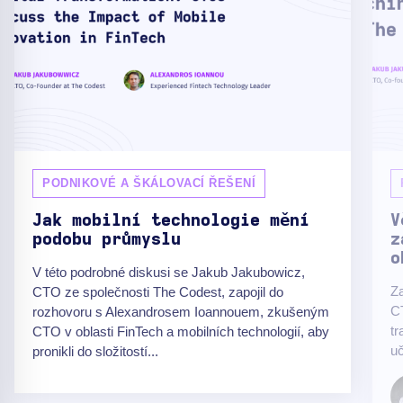
PODNIKOVÉ A ŠKÁLOVACÍ ŘEŠENÍ
Jak mobilní technologie mění
V
podobu průmyslu
z
o
V této podrobné diskusi se Jakub Jakubowicz,
Z
CTO ze společnosti The Codest, zapojil do
C
rozhovoru s Alexandrosem Ioannouem, zkušeným
tr
CTO v oblasti FinTech a mobilních technologií, aby
uč
pronikli do složitostí...