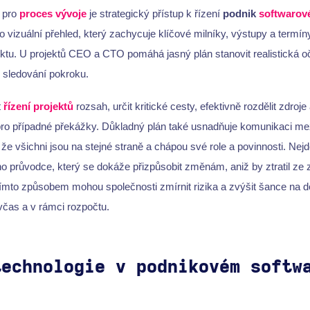
pro
proces vývoje
je strategický přístup k řízení
podnik
softwarové
o vizuální přehled, který zachycuje klíčové milníky, výstupy a termí
ektu. U projektů CEO a CTO pomáhá jasný plán stanovit realistická 
 sledování pokroku.
t
řízení projektů
rozsah, určit kritické cesty, efektivně rozdělit zdroje
pro případné překážky. Důkladný plán také usnadňuje komunikaci m
 že všichni jsou na stejné straně a chápou své role a povinnosti. Nejde
ního průvodce, který se dokáže přizpůsobit změnám, aniž by ztratil ze z
Tímto způsobem mohou společnosti zmírnit rizika a zvýšit šance na
čas a v rámci rozpočtu.
technologie v podnikovém softw