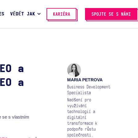
ES
VĚDĚT JAK
KARIÉRA
SPOJTE SE S NÁMI
EO a
MARIA PETROVA
EO a
Business Development
Specialista
Nadšení pro
využívání
technologií a
 se s vlastním
digitální
transformace k
podpoře růstu
společnosti.