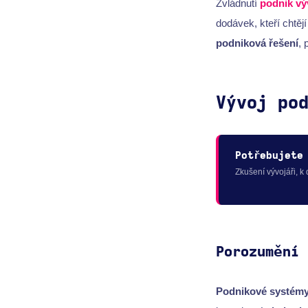
Zvládnutí
podnik
vý
dodávek, kteří chtěj
podniková řešení
, 
Vývoj po
Potřebujete
Zkušení vývojáři, k
Porozumění 
Podnikové systém