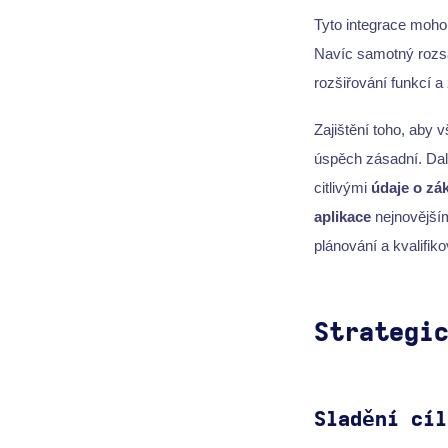
Tyto integrace mohou
Navíc samotný roz
rozšiřování funkcí 
Zajištění toho, aby
úspěch zásadní. Dal
citlivými
údaje o zá
aplikace
nejnovějším
plánování a kvalifik
Strategi
Sladění cíl