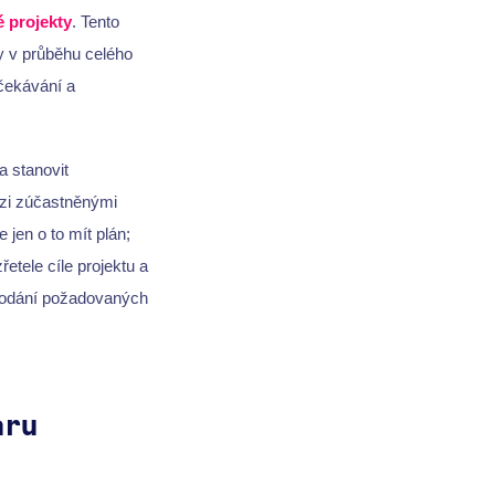
 projekty
. Tento
ny v průběhu celého
očekávání a
 a stanovit
ezi zúčastněnými
 jen o to mít plán;
řetele cíle projektu a
 dodání požadovaných
aru