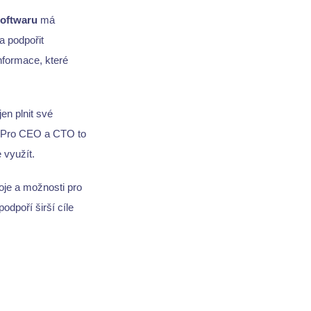
softwaru
má
a podpořit
nformace, které
en plnit své
. Pro CEO a CTO to
 využít.
oje a možnosti pro
dpoří širší cíle