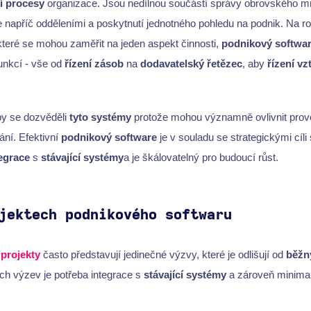
í procesy
organizace. Jsou nedílnou součástí správy obrovského m
e napříč odděleními a poskytnutí jednotného pohledu na podnik. Na r
teré se mohou zaměřit na jeden aspekt činnosti,
podnikový softwa
unkcí - vše od
řízení zásob
na
dodavatelský řetězec
, aby
řízení vz
y se dozvěděli
tyto systémy
protože mohou významně ovlivnit provoz
ní. Efektivní
podnikový software
je v souladu se strategickými cíli
egrace
s
stávající systémy
a je škálovatelný pro budoucí růst.
jektech podnikového softwaru
projekty
často představují jedinečné výzvy, které je odlišují od
běž
h výzev je potřeba integrace s
stávající systémy
a zároveň minimal