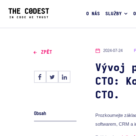
O NÁS
SLUŽBY
O
2024-07-24
ZPĚT
Vývoj 
CTO: K
CTO.
Obsah
Prozkoumejte zákla
softwarem, CRM a in