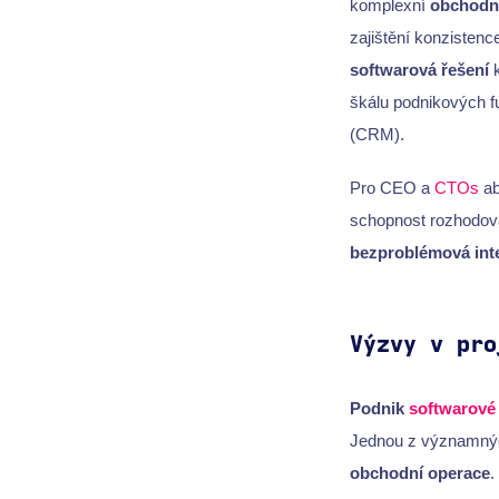
komplexní
obchodn
zajištění konzistenc
softwarová řešení
k
škálu podnikových f
(CRM).
Pro CEO a
CTOs
ab
schopnost rozhodová
bezproblémová int
Výzvy v pro
Podnik
softwarové 
Jednou z významnýc
obchodní operace
.