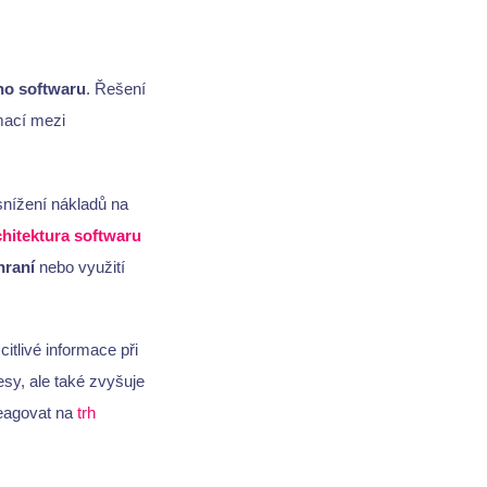
ho softwaru
. Řešení
mací mezi
snížení nákladů na
chitektura softwaru
hraní
nebo využití
itlivé informace při
sy, ale také zvyšuje
reagovat na
trh