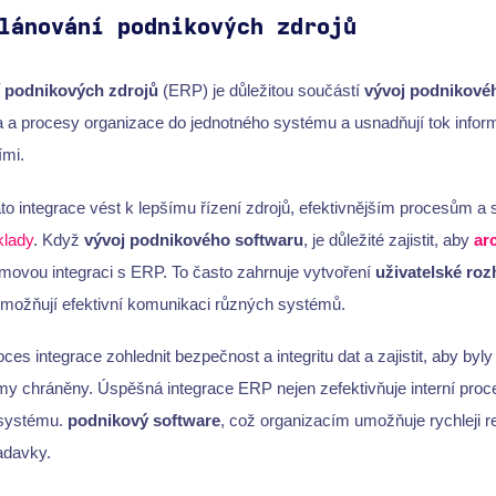
lánování podnikových zdrojů
 podnikových zdrojů
(ERP) je důležitou součástí
vývoj podnikové
ta a procesy organizace do jednotného systému a usnadňují tok infor
ími.
o integrace vést k lepšímu řízení zdrojů, efektivnějším procesům a 
klady
. Když
vývoj podnikového softwaru
, je důležité zajistit, aby
ar
ovou integraci s ERP. To často zahrnuje vytvoření
uživatelské roz
 umožňují efektivní komunikaci různých systémů.
s integrace zohlednit bezpečnost a integritu dat a zajistit, aby byly c
y chráněny. Úspěšná integrace ERP nejen zefektivňuje interní proce
 systému.
podnikový software
, což organizacím umožňuje rychleji 
adavky.