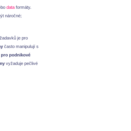
ebo
data
formáty.
ýt náročné;
žadavků je pro
my
často manipulují s
 pro podnikové
émy
vyžaduje pečlivé