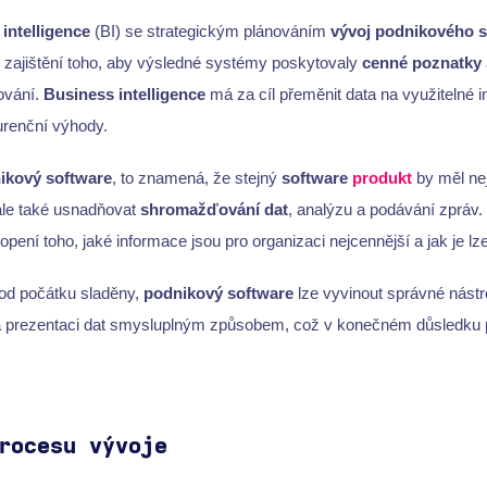
intelligence
(BI) se strategickým plánováním
vývoj podnikového 
zajištění toho, aby výsledné systémy poskytovaly
cenné poznatky
ování.
Business intelligence
má za cíl přeměnit data na využitelné i
renční výhody.
ikový software
, to znamená, že stejný
software
produkt
by měl nej
ale také usnadňovat
shromažďování dat
, analýzu a podávání zpráv
pení toho, jaké informace jsou pro organizaci nejcennější a jak je lze
 od počátku sladěny,
podnikový software
lze vyvinout správné nástr
a prezentaci dat smysluplným způsobem, což v konečném důsledku po
rocesu vývoje