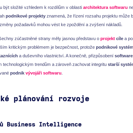
 být složité vzhledem k rozdílům v oblasti
architektura softwaru
n
sah
podnikové projekty
znamená, že řízení rozsahu projektu může b
a změny požadavků mohou vést ke zpoždění a zvýšení nákladů.
 všechny zúčastněné strany měly jasnou představu o
projekt
cíle
a po
ším kritickým problémem je bezpečnost, protože
podnikové systé
kaznících
a duševního vlastnictví. A konečně, přizpůsobení
software
 technologickým trendům a zároveň zachovat integritu
starší syst
ované
podnik
vývojáři softwaru
.
cké plánování rozvoje
ů Business Intelligence