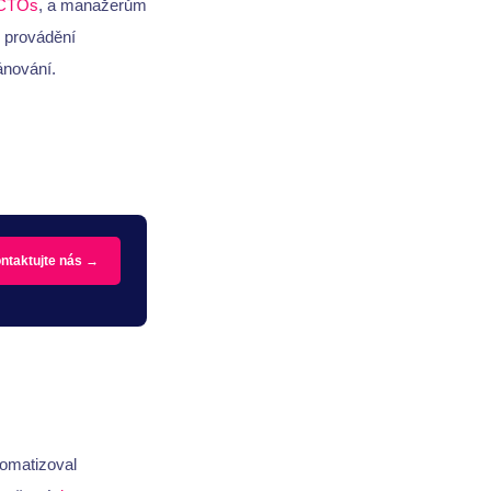
CTOs
, a manažerům
 provádění
ánování.
ntaktujte nás →
tomatizoval