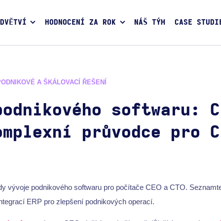
DVĚTVÍ
HODNOCENÍ ZA ROK
NÁŠ TÝM
CASE STUDI
PODNIKOVÉ A ŠKÁLOVACÍ ŘEŠENÍ
podnikového softwaru: C
omplexní průvodce pro C
dy vývoje podnikového softwaru pro počítače CEO a CTO. Seznamte
tegrací ERP pro zlepšení podnikových operací.