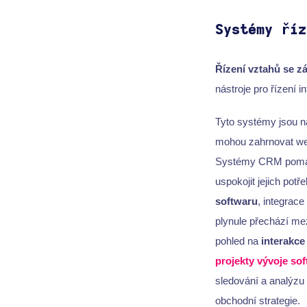
Systémy říz
Řízení vztahů se z
nástroje pro řízení 
Tyto systémy jsou n
mohou zahrnovat webo
Systémy CRM pomáhaj
uspokojit jejich potře
softwaru
, integrac
plynule přechází m
pohled na
interakce
projekty vývoje so
sledování a analýzu
obchodní strategie.