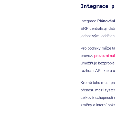
Integrace p
Integrace
Plánování
ERP centralizují da
jednotlivými oddělen
Pro podniky může tat
provoz.
provozní ná
umožňuje bezproblém
rozhraní API, která
Kromě toho musí proce
přenosu mezi systém
celkové schopnosti
změny a interní pož