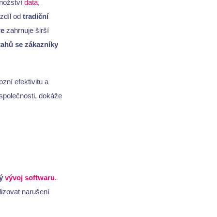
nožství
data
,
ozdíl od
tradiční
re
zahrnuje širší
tahů se zákazníky
ní efektivitu a
 společnosti, dokáže
ný
vývoj softwaru
.
izovat narušení