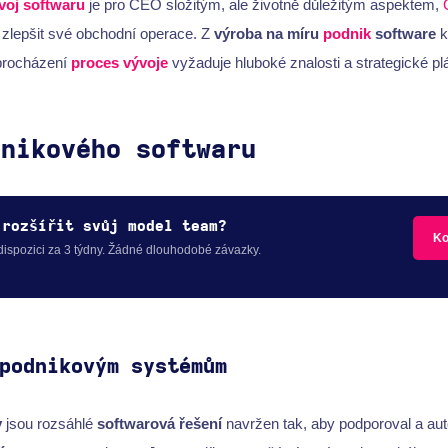
voj softwaru
je pro CEO složitým, ale životně důležitým aspektem,
í zlepšit své obchodní operace. Z
výroba na míru
podnik
software
k
procházení
proces vývoje
vyžaduje hluboké znalosti a strategické pl
dnikového softwaru
 rozšířit svůj model team?
Ko
 dispozici za 3 týdny. Žádné dlouhodobé závazky.
podnikovým systémům
y
jsou rozsáhlé
softwarová řešení
navržen tak, aby podporoval a au