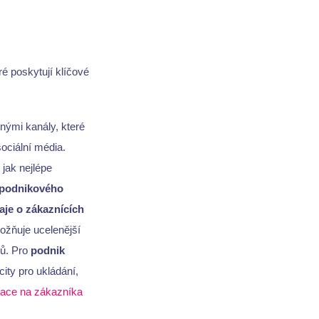
eré poskytují klíčové
nými kanály, které
ociální média.
jak nejlépe
 podnikového
aje o zákaznících
možňuje ucelenější
ků. Pro
podnik
ty pro ukládání,
tace na zákazníka