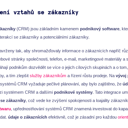
ení vztahů se zákazníky
ákazníky
(CRM) jsou základním kamenem
podnikový software
, kt
interakcí se zákazníky a potenciálními zákazníky.
avrženy tak, aby shromažďovaly informace o zákaznících napříč růz
vé stránky společnosti, telefon, e-mail, marketingové materiály a s
í podnikům dozvědět se více o jejich cílových skupinách a o tom, 
by, a tím zlepšit
služby zákazníkům
a řízení růstu prodeje. Na
vývoj
e systémů CRM vyžaduje pečlivé plánování, aby bylo zajištěno, že
úd
ezi systémem CRM a dalšími
podnikové systémy
. Tato integrace u
 se zákazníky
, což vede ke zvýšení spokojenosti a loajality zákazní
ftwaru
, upřednostňování systémů CRM znamená investovat do kapaci
 dat.
údaje o zákaznících
efektivně, což je zásadní pro každou
orien