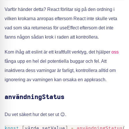
Varför händer detta? React förlitar sig på den ordning i
vilken krokarna anropas eftersom React inte skulle veta
vad som ska returneras för useEffect eftersom det inte
fanns någon sådan krok i raden att kontrollera.
Kom ihåg att eslint är ett kraftfullt verktyg, det hjälper
oss
fånga upp en hel del potentiella buggar och fel. Att
inaktivera dess varningar är farligt, kontrollera alltid om
ignorering av varningen kan orsaka en appkrasch.
användningStatus
Du vet säkert hur det ser ut 😉.
konst
[
värde
,
setValue
]
=
användningStatus
(
0