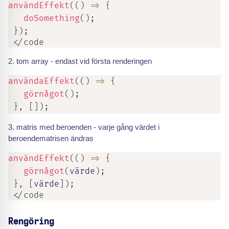
användEffekt
(
(
)
=>
{
doSomething
(
)
;
}
)
;
 </code
tom array - endast vid första renderingen
användaEffekt
(
(
)
=>
{
görnågot
(
)
;
}
,
[
]
)
;
matris med beroenden - varje gång värdet i
beroendematrisen ändras
användEffekt
(
(
)
=>
{
görnågot
(
värde
)
;
}
,
[
värde
]
)
;
 </code
Rengöring