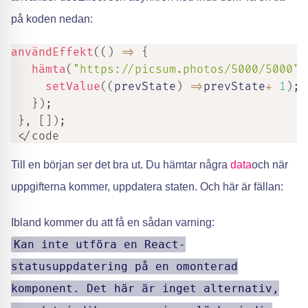
på koden nedan:
användEffekt
(
(
)
=>
{
hämta
(
"https://picsum.photos/5000/5000"
)
setValue
(
(
prevState
)
=>
prevState
+
1
)
;
}
)
;
}
,
[
]
)
;
 </code
Till en början ser det bra ut. Du hämtar några
data
och när
uppgifterna kommer, uppdatera staten. Och här är fällan:
Ibland kommer du att få en sådan varning:
Kan inte utföra en React-
statusuppdatering på en omonterad
komponent. Det här är inget alternativ,