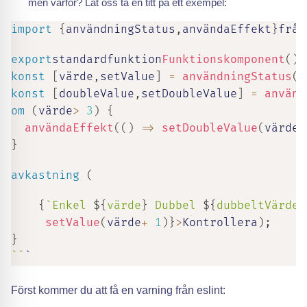
men varför? Låt oss ta en titt på ett exempel:
import
{
användningStatus
,
användaEffekt
}
från
export
standardfunktion
Funktionskomponent
(
)
konst
[
värde
,
setValue
]
=
användningStatus
(
1
konst
[
doubleValue
,
setDoubleValue
]
=
använd
om
(
värde
>
3
)
{
användaEffekt
(
(
)
=>
setDoubleValue
(
värde
*
}
avkastning
(
{
`
Enkel 
${
värde
}
 Dubbel 
${
dubbeltVärde
}
setValue
(
värde
+
1
)
}
>
Kontrollera
)
;
}
`
`
`
Först kommer du att få en varning från eslint: