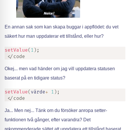
En annan sak som kan skapa buggar i appflödet: du vet
säkert hur man uppdaterar ett tillstånd, eller hur?
setValue
(
1
)
;
 </code
Okej... men vad händer om jag vill uppdatera statusen
baserat på en tidigare status?
setValue
(
värde
+
1
)
;
 </code
Ja... Men nej... Tänk om du försöker anropa setter-
funktionen två gånger, efter varandra? Det
rekommenderade sättet att uppdatera ett tillstånd baserat