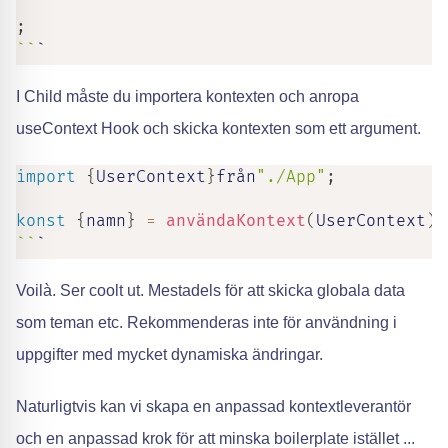
;
`
`
`
I Child måste du importera kontexten och anropa
useContext Hook och skicka kontexten som ett argument.
import
{
UserContext
}
från
"./App"
;
konst
{
namn
}
=
användaKontext
(
UserContext
)
;
`
`
`
Voilà. Ser coolt ut. Mestadels för att skicka globala data
som teman etc. Rekommenderas inte för användning i
uppgifter med mycket dynamiska ändringar.
Naturligtvis kan vi skapa en anpassad kontextleverantör
och en anpassad krok för att minska boilerplate istället ...