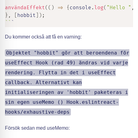
användaEffekt
(
(
)
=>
{
console
.
log
(
"Hello "
,
h
}
,
[
hobbit
]
)
;
`
`
`
Du kommer också att få en varning:
Objektet "hobbit" gör att beroendena för
useEffect Hook (rad 49) ändras vid varje
rendering. Flytta in det i useEffect
callback. Alternativt kan
initialiseringen av 'hobbit' paketeras i
sin egen useMemo () Hook.eslintreact-
hooks/exhaustive-deps
Försök sedan med useMemo: