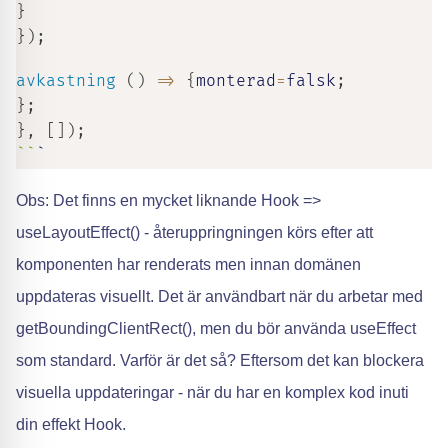
}
}
)
;
avkastning
(
)
=>
{
monterad
=
falsk
;
}
;
}
,
[
]
)
;
`
`
`
Obs: Det finns en mycket liknande Hook =>
useLayoutEffect() - återuppringningen körs efter att
komponenten har renderats men innan domänen
uppdateras visuellt. Det är användbart när du arbetar med
getBoundingClientRect(), men du bör använda useEffect
som standard. Varför är det så? Eftersom det kan blockera
visuella uppdateringar - när du har en komplex kod inuti
din effekt Hook.