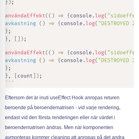
}
)
;
användaEffekt
(
(
)
=>
{
console
.
log
(
"sidoeffek
avkastning
(
)
=>
{
console
.
log
(
"DESTROYED 2"
}
;
}
,
[
]
)
;
användaEffekt
(
(
)
=>
{
console
.
log
(
"sidoeffek
avkastning
(
)
=>
{
console
.
log
(
"DESTROYED 3"
}
;
}
,
[
count
]
)
;
`
`
`
Eftersom det är inuti useEffect Hook anropas returen
beroende på beroendematrisen - vid varje rendering,
endast vid den första renderingen eller när värdet i
beroendematrisen ändras. Men när komponenten
avmonteras kommer cleaning att anropas på det andra