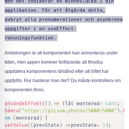
men det indikerar en minnesläcka i din
applikation. För att åtgärda detta,
avbryt alla prenumerationer och asynkrona
uppgifter i en useEffect-
rensningsfunktion.
Anledningen är att komponenten kan avmonteras under
tiden, men appen kommer fortfarande att försöka
uppdatera komponentens tillstånd efter att löftet har
uppfyllts. Hur hanterar man det? Du måste kontrollera om
komponenten finns.
användaEffekt
(
(
)
=>
{
låt monterad
=
sant
;
hämta
(
"https://picsum.photos/5000/5000"
)
.
th
om
(
monterad
)
{
setValue
(
(
prevState
)
=>
prevState
+
1
)
;