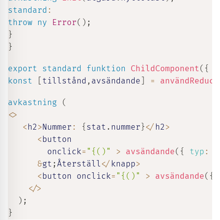
standard
:
throw
ny
Error
(
)
;
}
}
export
standard
funktion
ChildComponent
(
{
 g
konst
[
tillstånd
,
avsändande
]
=
användReduce
avkastning
(
<
>
<
h2
>
Nummer
:
{
stat
.
nummer
}
<
/
h2
>
<
button

        onclick
=
"{()"
>
avsändande
(
{
typ
:
"
&
gt
;
Återställ
<
/
knapp
>
<
button onclick
=
"{()"
>
avsändande
(
{
t
<
/
>
)
;
}