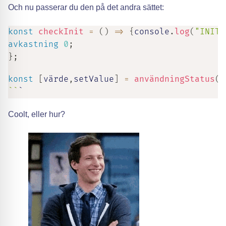
Och nu passerar du den på det andra sättet:
konst
checkInit
=
(
)
=>
{
console
.
log
(
"INIT"
avkastning
0
;
}
;
konst
[
värde
,
setValue
]
=
användningStatus
(
(
`
`
`
Coolt, eller hur?