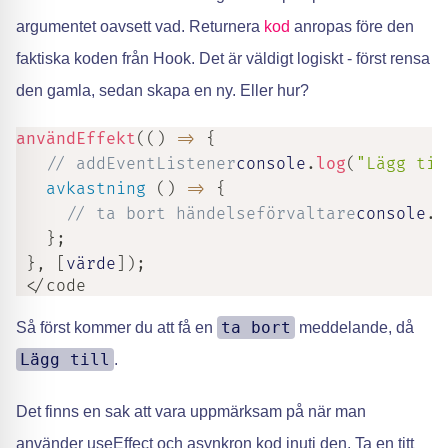
argumentet oavsett vad. Returnera
kod
anropas före den
faktiska koden från Hook. Det är väldigt logiskt - först rensa
den gamla, sedan skapa en ny. Eller hur?
användEffekt
(
(
)
=>
{
// addEventListener
console
.
log
(
"Lägg til
avkastning
(
)
=>
{
// ta bort händelseförvaltare
console
.
l
}
;
}
,
[
värde
]
)
;
 </code
ta bort
Så först kommer du att få en
meddelande, då
Lägg till
.
Det finns en sak att vara uppmärksam på när man
använder useEffect och asynkron kod inuti den. Ta en titt