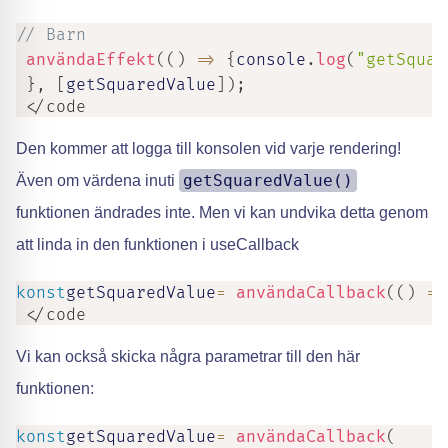
// Barn
användaEffekt
(
(
)
=>
{
console
.
log
(
"getSquar
}
,
[
getSquaredValue
]
)
;
 </code
Den kommer att logga till konsolen vid varje rendering!
getSquaredValue()
Även om värdena inuti
funktionen ändrades inte. Men vi kan undvika detta genom
att linda in den funktionen i useCallback
konst
getSquaredValue
=
användaCallback
(
(
)
=>
 </code
Vi kan också skicka några parametrar till den här
funktionen:
konst
getSquaredValue
=
användaCallback
(