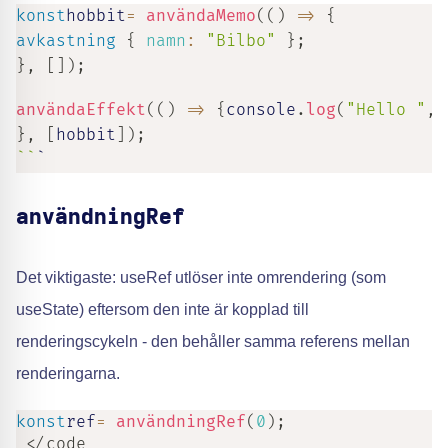
konst
hobbit
=
användaMemo
(
(
)
=>
{
avkastning
{
namn
:
"Bilbo"
}
;
}
,
[
]
)
;
användaEffekt
(
(
)
=>
{
console
.
log
(
"Hello "
,
h
}
,
[
hobbit
]
)
;
`
`
`
användningRef
Det viktigaste: useRef utlöser inte omrendering (som
useState) eftersom den inte är kopplad till
renderingscykeln - den behåller samma referens mellan
renderingarna.
konst
ref
=
användningRef
(
0
)
;
 </code