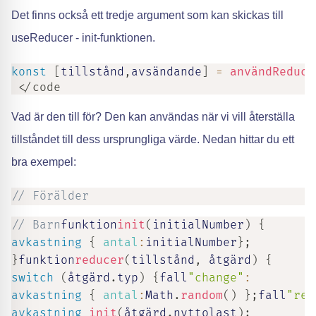
Det finns också ett tredje argument som kan skickas till
useReducer - init-funktionen.
konst
[
tillstånd
,
avsändande
]
=
användReduce
 </code
Vad är den till för? Den kan användas när vi vill återställa
tillståndet till dess ursprungliga värde. Nedan hittar du ett
bra exempel:
// Förälder
// Barn
funktion
init
(
initialNumber
)
{
avkastning
{
antal
:
initialNumber
}
;
}
funktion
reducer
(
tillstånd
,
 åtgärd
)
{
switch
(
åtgärd
.
typ
)
{
fall
"change"
:
avkastning
{
antal
:
Math
.
random
(
)
}
;
fall
"res
avkastning
init
(
åtgärd
.
nyttolast
)
;