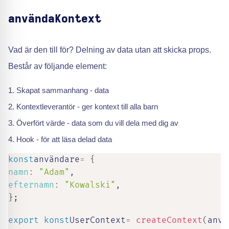
användaKontext
Vad är den till för? Delning av data utan att skicka props.
Består av följande element:
Skapat sammanhang - data
Kontextleverantör - ger kontext till alla barn
Överfört värde - data som du vill dela med dig av
Hook - för att läsa delad data
konst
användare
=
{
namn
:
"Adam"
,
efternamn
:
"Kowalski"
,
}
;
export
konst
UserContext
=
createContext
(
anvä