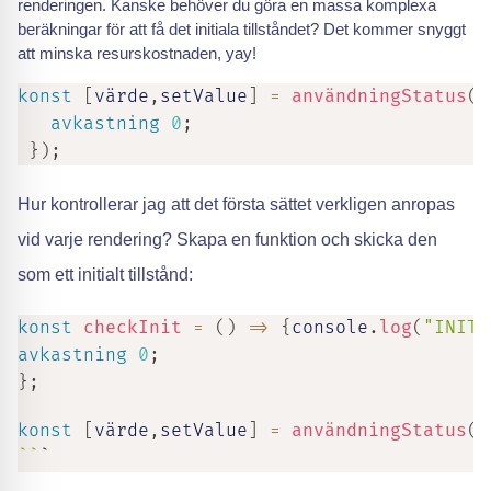
renderingen. Kanske behöver du göra en massa komplexa
beräkningar för att få det initiala tillståndet? Det kommer snyggt
att minska resurskostnaden, yay!
konst
[
värde
,
setValue
]
=
användningStatus
(
(
avkastning
0
;
}
)
;
Hur kontrollerar jag att det första sättet verkligen anropas
vid varje rendering? Skapa en funktion och skicka den
som ett initialt tillstånd:
konst
checkInit
=
(
)
=>
{
console
.
log
(
"INIT"
avkastning
0
;
}
;
konst
[
värde
,
setValue
]
=
användningStatus
(
c
`
`
`