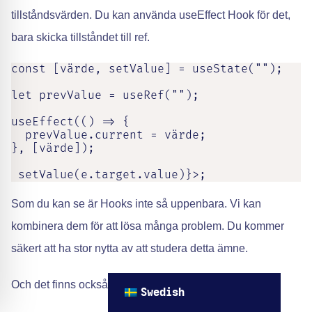
tillståndsvärden. Du kan använda useEffect Hook för det,
bara skicka tillståndet till ref.
const [värde, setValue] = useState("");

let prevValue = useRef("");

useEffect(() => {

  prevValue.current = värde;

}, [värde]);

 setValue(e.target.value)}>;
Som du kan se är Hooks inte så uppenbara. Vi kan
kombinera dem för att lösa många problem. Du kommer
säkert att ha stor nytta av att studera detta ämne.
Och det finns också anpassade krokar...
Swedish