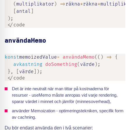
(
multiplikator
)
=>
räkna
*
räkna
*
multiplika
[
antal
]
)
;
 </code
användaMemo
konst
memoizedValue
=
användaMemo
(
(
)
=>
{
avkastning
doSomething
(
värde
)
;
}
,
[
värde
]
)
;
 </code
Det är inte neutralt när man tittar på kostnaderna för
resurser - useMemo måste anropas vid varje rendering,
sparar värdet i minnet och jämför (minnesoverhead),
använder Memoization - optimeringstekniken, specifik form
av cachning.
Du bör endast använda den i två scenarier: