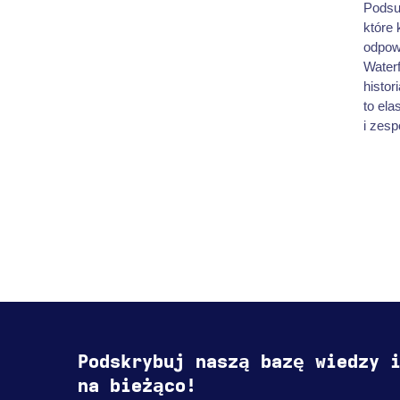
Podsu
które 
odpow
Waterf
histor
to el
i zesp
Podskrybuj naszą bazę wiedzy 
na bieżąco!