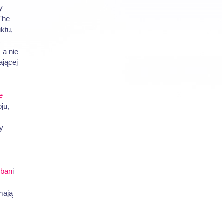
y
 The
ktu,
t
 a nie
ającej
e
ju,
.
by
o
ban
i
mają