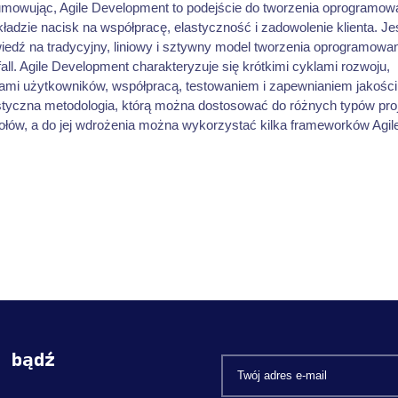
mowując, Agile Development to podejście do tworzenia oprogramowa
kładzie nacisk na współpracę, elastyczność i zadowolenie klienta. Jes
iedź na tradycyjny, liniowy i sztywny model tworzenia oprogramowa
all. Agile Development charakteryzuje się krótkimi cyklami rozwoju,
iami użytkowników, współpracą, testowaniem i zapewnianiem jakości
astyczna metodologia, którą można dostosować do różnych typów pro
ołów, a do jej wdrożenia można wykorzystać kilka frameworków Agil
i bądź