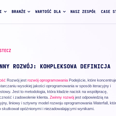
I
BRANŻE
WARTOŚĆ DLA
NASZ ZESPÓŁ
CASE S
STECZ
NNY ROZWÓJ: KOMPLEKSOWA DEFINICJA
ość
Rozwój jest
rozwój oprogramowania
Podejście, które koncentruje
tarczaniu wysokiej jakości oprogramowania w sposób iteracyjny i
stowy. Jest to metodologia, która kładzie nacisk na współpracę,
czność i zadowolenie klienta.
Zwinny rozwój
jest odpowiedzią na
yjny, liniowy i sztywny model rozwoju oprogramowania Waterfall, któ
o skutkował opóźnionymi i niezadowalającymi wynikami.