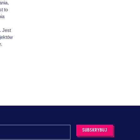
nia,
t to
nia
. Jest
jektów
e.