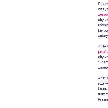
Progr
wszys
zespó
aby za
równi
kiero
autory
Agile 
jakośc
aby za
Stosow
zapew
Agile
różnyc
Lean,
framew
te sam