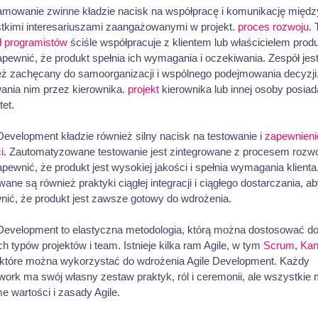
amowanie zwinne kładzie nacisk na współpracę i komunikację międz
tkimi interesariuszami zaangażowanymi w projekt.
proces rozwoju
.
ł programistów
ściśle współpracuje z klientem lub właścicielem produ
pewnić, że produkt spełnia ich wymagania i oczekiwania. Zespół jes
eż zachęcany do samoorganizacji i wspólnego podejmowania decyzji,
wania nim przez kierownika.
projekt
kierownika lub innej osoby posiad
tet.
Development kładzie również silny nacisk na testowanie i
zapewnieni
i
. Zautomatyzowane testowanie jest zintegrowane z procesem rozwo
pewnić, że produkt jest wysokiej jakości i spełnia wymagania klienta
ane są również praktyki ciągłej integracji i ciągłego dostarczania, a
nić, że produkt jest zawsze gotowy do wdrożenia.
 Development to elastyczna metodologia, którą można dostosować d
h typów projektów i team. Istnieje kilka ram Agile, w tym
Scrum
,
Kan
 które można wykorzystać do wdrożenia Agile Development. Każdy
ork ma swój własny zestaw praktyk, ról i ceremonii, ale wszystkie 
e wartości i zasady Agile.