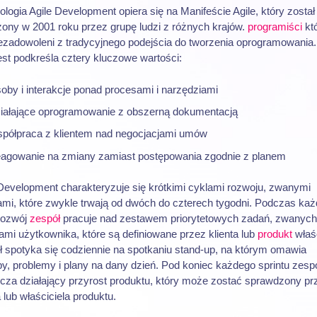
logia Agile Development opiera się na Manifeście Agile, który został
zony w 2001 roku przez grupę ludzi z różnych krajów.
programiści
kt
iezadowoleni z tradycyjnego podejścia do tworzenia oprogramowania.
st podkreśla cztery kluczowe wartości:
oby i interakcje ponad procesami i narzędziami
iałające oprogramowanie z obszerną dokumentacją
półpraca z klientem nad negocjacjami umów
agowanie na zmiany zamiast postępowania zgodnie z planem
 Development charakteryzuje się krótkimi cyklami rozwoju, zwanymi
ami, które zwykle trwają od dwóch do czterech tygodni. Podczas ka
rozwój
zespół
pracuje nad zestawem priorytetowych zadań, zwanych
iami użytkownika, które są definiowane przez klienta lub
produkt
właśc
ł spotyka się codziennie na spotkaniu stand-up, na którym omawia
y, problemy i plany na dany dzień. Pod koniec każdego sprintu zesp
rcza działający przyrost produktu, który może zostać sprawdzony pr
a lub właściciela produktu.