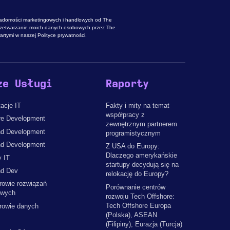
adomości marketingowych i handlowych od The
rzetwarzanie moich danych osobowych przez The
rtymi w naszej Polityce prywatności.
ze Usługi
Raporty
acje IT
Fakty i mity na temat
współpracy z
re Development
zewnętrznym partnerem
d Development
programistycznym
nd Development
Z USA do Europy:
Dlaczego amerykańskie
y IT
startupy decydują się na
d Dev
relokację do Europy?
rowie rozwiązań
Porównanie centrów
owych
rozwoju Tech Offshore:
Tech Offshore Europa
erowie danych
(Polska), ASEAN
(Filipiny), Eurazja (Turcja)