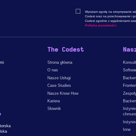
Wyrażam zgodę na otrzymywanie wi
Codest oraz na przechowywanie i p
Codest zgodnie z wyjaśnieniami zawa
Polityka prywatności.
The Codest
Nas
ami
Strona główna
Konsult
O nas
Softwa
Nasze Usługi
Backen
Case Studies
Fronte
Nasze Know How
Zespoł
Kariera
Backen
Słownik
Inżynie
e
chmur
Inżyni
torska
Inne
lska