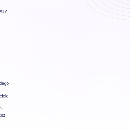
órzy
żdego
iciel.
ół
zez