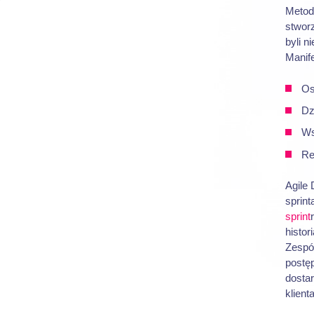
Metodo
stwor
byli n
Manife
Os
Dz
Ws
Re
Agile
sprint
sprint
histor
Zespó
postęp
dosta
klient