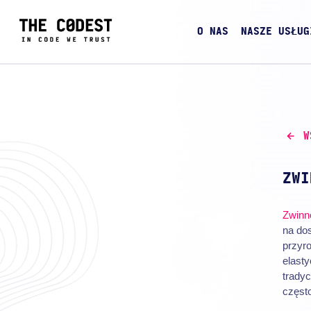
O NAS
NASZE USŁUG
W
ZWI
Zwinn
na dos
przyro
elasty
tradyc
częst