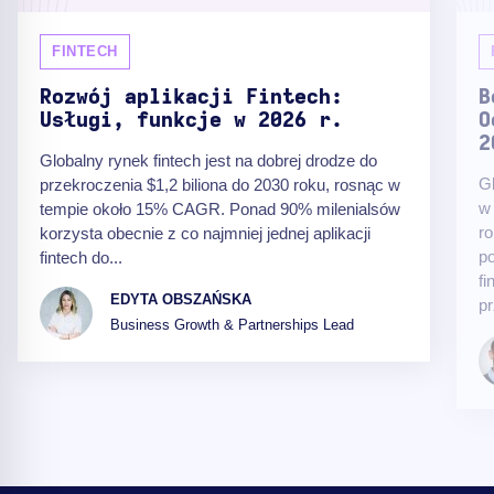
FINTECH
Rozwój aplikacji Fintech:
B
Usługi, funkcje w 2026 r.
O
2
Globalny rynek fintech jest na dobrej drodze do
Gl
przekroczenia $1,2 biliona do 2030 roku, rosnąc w
w 
tempie około 15% CAGR. Ponad 90% milenialsów
ro
korzysta obecnie z co najmniej jednej aplikacji
po
fintech do...
fi
EDYTA OBSZAŃSKA
pr
Business Growth & Partnerships Lead