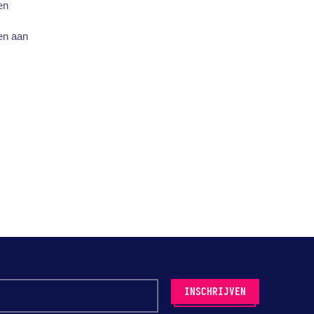
en
oen aan