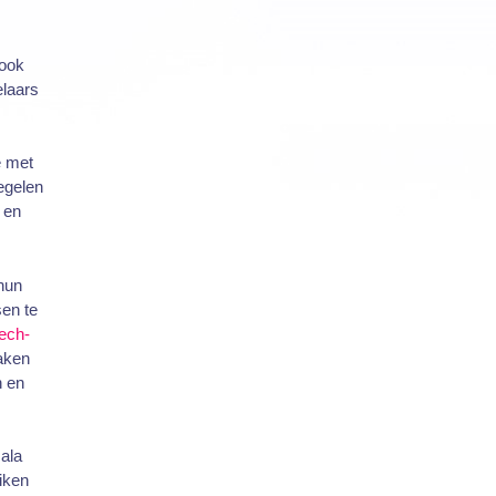
 ook
elaars
e met
egelen
 en
hun
sen te
tech-
maken
n en
ala
iken