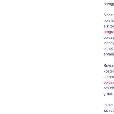
brenge
Naast 
een ho
zijn z
progr
oploss
legac
of het
ervari
Bovend
kosten
automa
oplos
om zic
groei
In het
aan vo