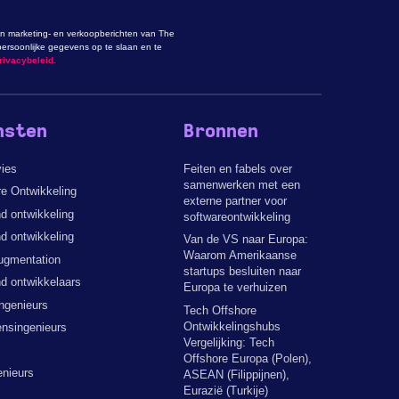
n marketing- en verkoopberichten van The
ersoonlijke gegevens op te slaan en te
rivacybeleid.
nsten
Bronnen
vies
Feiten en fabels over
samenwerken met een
e Ontwikkeling
externe partner voor
d ontwikkeling
softwareontwikkeling
d ontwikkeling
Van de VS naar Europa:
Waarom Amerikaanse
ugmentation
startups besluiten naar
d ontwikkelaars
Europa te verhuizen
ngenieurs
Tech Offshore
Ontwikkelingshubs
nsingenieurs
Vergelijking: Tech
Offshore Europa (Polen),
enieurs
ASEAN (Filippijnen),
Eurazië (Turkije)