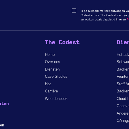
Ik ga akkoord met het ontvangen va
Codest en sta The Codest toe mijn p
verwerken zoals uitgelegd in onze
P
The Codest
Die
Home
Het ad
Over ons
Softwar
Diensten
Backen
Case Studies
Fronten
Hoe
Staff A
Carrière
Backen
Woordenboek
Cloud I
nten
Gegeve
Andere
QA ing
len