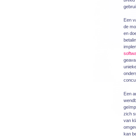
gebrui
Een va
de mo
en doe
betal
imple
softw
geavan
unieke
onders
concur
Een an
wendb
geïmp
zich 
van k
omgev
kan be