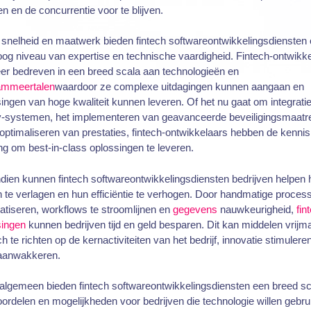
n en de concurrentie voor te blijven.
snelheid en maatwerk bieden fintech softwareontwikkelingsdiensten
og niveau van expertise en technische vaardigheid. Fintech-ontwikk
eer bedreven in een breed scala aan technologieën en
ammeertalen
waardoor ze complexe uitdagingen kunnen aangaan en
ingen van hoge kwaliteit kunnen leveren. Of het nu gaat om integrati
y-systemen, het implementeren van geavanceerde beveiligingsmaatr
 optimaliseren van prestaties, fintech-ontwikkelaars hebben de kennis
ng om best-in-class oplossingen te leveren.
ien kunnen fintech softwareontwikkelingsdiensten bedrijven helpen 
 te verlagen en hun efficiëntie te verhogen. Door handmatige proces
tiseren, workflows te stroomlijnen en
gegevens
nauwkeurigheid,
fin
singen
kunnen bedrijven tijd en geld besparen. Dit kan middelen vrij
h te richten op de kernactiviteiten van het bedrijf, innovatie stimulere
 aanwakkeren.
 algemeen bieden fintech softwareontwikkelingsdiensten een breed sc
ordelen en mogelijkheden voor bedrijven die technologie willen gebru