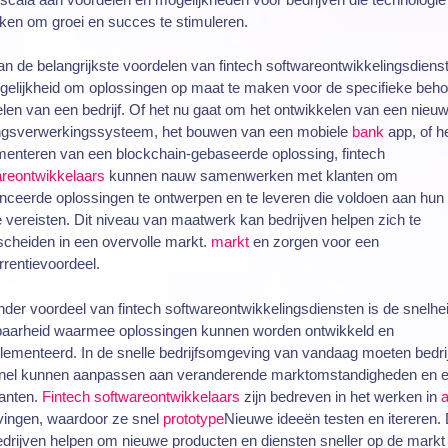
ken om groei en succes te stimuleren.
n de belangrijkste voordelen van fintech softwareontwikkelingsdienst
gelijkheid om oplossingen op maat te maken voor de specifieke beho
len van een bedrijf. Of het nu gaat om het ontwikkelen van een nieu
ingsverwerkingssysteem, het bouwen van een mobiele
bank
app, of h
menteren van een blockchain-gebaseerde oplossing, fintech
areontwikkelaars
kunnen nauw samenwerken met klanten om
ceerde oplossingen te ontwerpen en te leveren die voldoen aan hun
 vereisten. Dit niveau van maatwerk kan bedrijven helpen zich te
cheiden in een overvolle markt.
markt
en zorgen voor een
rentievoordeel.
der voordeel van fintech softwareontwikkelingsdiensten is de snelhe
aarheid waarmee oplossingen kunnen worden ontwikkeld en
lementeerd. In de snelle bedrijfsomgeving van vandaag moeten bedri
snel kunnen aanpassen aan veranderende marktomstandigheden en e
lanten.
Fintech softwareontwikkelaars
zijn bedreven in het werken in
a
ingen, waardoor ze snel
prototype
Nieuwe ideeën testen en itereren. 
drijven helpen om nieuwe producten en diensten sneller op de markt 