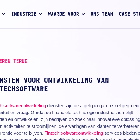
INDUSTRIE
WAARDE VOOR
ONS TEAM
CASE ST
EREN TERUG
NSTEN VOOR ONTWIKKELING VAN
TECHSOFTWARE
ch
softwareontwikkeling
diensten zijn de afgelopen jaren snel gegroeid
riteit en vraag. Omdat de financiële technologie-industrie zich blijft
iden en ontwikkelen, zijn bedrijven op zoek naar innovatieve oplossin
 activiteiten te stroomlijnen, de ervaringen van klanten te verbeteren
rentie voor te blijven.
Fintech softwareontwikkeling
services bieden 
scala aan voordelen en mogelijkheden voor bedrijven die technologie 