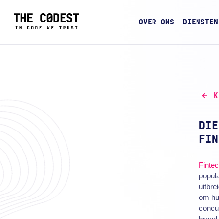
OVER ONS
DIENSTEN
K
DIE
FIN
Finte
popula
uitbre
om hun
concur
breed 