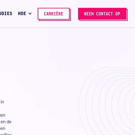
UDIES
HOE
CARRIÈRE
NEEM CONTACT OP
 in
gen
 en de
een
willen