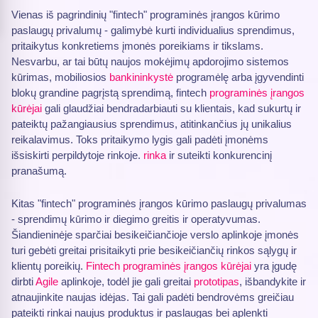
Vienas iš pagrindinių "fintech" programinės įrangos kūrimo
paslaugų privalumų - galimybė kurti individualius sprendimus,
pritaikytus konkretiems įmonės poreikiams ir tikslams.
Nesvarbu, ar tai būtų naujos mokėjimų apdorojimo sistemos
kūrimas, mobiliosios
bankininkystė
programėlę arba įgyvendinti
blokų grandine pagrįstą sprendimą, fintech
programinės įrangos
kūrėjai
gali glaudžiai bendradarbiauti su klientais, kad sukurtų ir
pateiktų pažangiausius sprendimus, atitinkančius jų unikalius
reikalavimus. Toks pritaikymo lygis gali padėti įmonėms
išsiskirti perpildytoje rinkoje.
rinka
ir suteikti konkurencinį
pranašumą.
Kitas "fintech" programinės įrangos kūrimo paslaugų privalumas
- sprendimų kūrimo ir diegimo greitis ir operatyvumas.
Šiandieninėje sparčiai besikeičiančioje verslo aplinkoje įmonės
turi gebėti greitai prisitaikyti prie besikeičiančių rinkos sąlygų ir
klientų poreikių.
Fintech programinės įrangos kūrėjai
yra įgudę
dirbti
Agile
aplinkoje, todėl jie gali greitai
prototipas
, išbandykite ir
atnaujinkite naujas idėjas. Tai gali padėti bendrovėms greičiau
pateikti rinkai naujus produktus ir paslaugas bei aplenkti