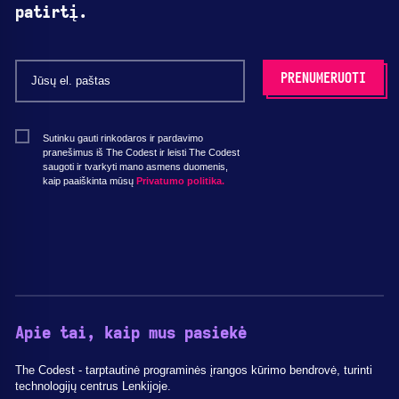
patirtį.
Sutinku gauti rinkodaros ir pardavimo
pranešimus iš The Codest ir leisti The Codest
saugoti ir tvarkyti mano asmens duomenis,
kaip paaiškinta mūsų
Privatumo politika.
Apie tai, kaip mus pasiekė
The Codest - tarptautinė programinės įrangos kūrimo bendrovė, turinti
technologijų centrus Lenkijoje.