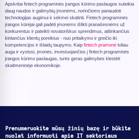
Apskritai fintech programinės įrangos kūrimo paslaugos suteikia
daug naudos ir galimybių įmonėms, norinčioms panaudoti
technologijas augimui ir sėkmei skatinti. Fintech programinės
įrangos kūrėjai gali padėti įmonėms išlikti pranašesnėms už
konkurentus ir pateikti novatoriškus sprendimus, atitinkančius
kintančius klientų poreikius - nuo pritaikymo ir greičio iki
kompetencijos ir išlaidų taupymo. Kaip
fintech pramonė
toliau
auga ir vystosi, įmonės, investuojančios į fintech programinės
įrangos kūrimo paslaugas, turės geras galimybes klestėti
skaitmeninėje ekonomikoje.
Prenumeruokite mūsų žinių bazę ir būkite
nuolat informuoti apie IT sektoriaus