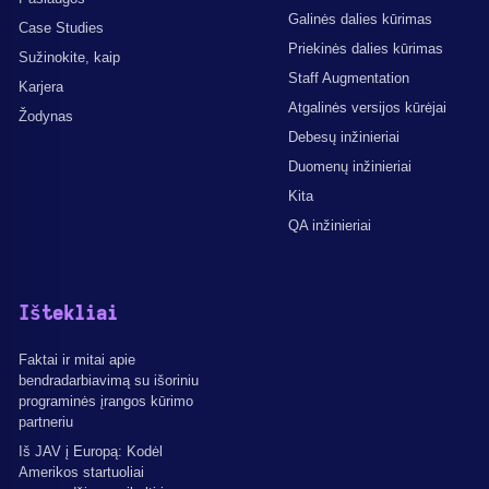
Galinės dalies kūrimas
Case Studies
Priekinės dalies kūrimas
Sužinokite, kaip
Staff Augmentation
Karjera
Atgalinės versijos kūrėjai
Žodynas
Debesų inžinieriai
Duomenų inžinieriai
Kita
QA inžinieriai
Ištekliai
Faktai ir mitai apie
bendradarbiavimą su išoriniu
programinės įrangos kūrimo
partneriu
Iš JAV į Europą: Kodėl
Amerikos startuoliai