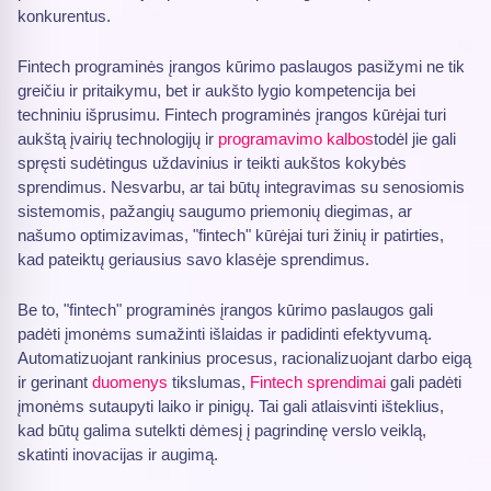
konkurentus.
Fintech programinės įrangos kūrimo paslaugos pasižymi ne tik
greičiu ir pritaikymu, bet ir aukšto lygio kompetencija bei
techniniu išprusimu. Fintech programinės įrangos kūrėjai turi
aukštą įvairių technologijų ir
programavimo kalbos
todėl jie gali
spręsti sudėtingus uždavinius ir teikti aukštos kokybės
sprendimus. Nesvarbu, ar tai būtų integravimas su senosiomis
sistemomis, pažangių saugumo priemonių diegimas, ar
našumo optimizavimas, "fintech" kūrėjai turi žinių ir patirties,
kad pateiktų geriausius savo klasėje sprendimus.
Be to, "fintech" programinės įrangos kūrimo paslaugos gali
padėti įmonėms sumažinti išlaidas ir padidinti efektyvumą.
Automatizuojant rankinius procesus, racionalizuojant darbo eigą
ir gerinant
duomenys
tikslumas,
Fintech sprendimai
gali padėti
įmonėms sutaupyti laiko ir pinigų. Tai gali atlaisvinti išteklius,
kad būtų galima sutelkti dėmesį į pagrindinę verslo veiklą,
skatinti inovacijas ir augimą.