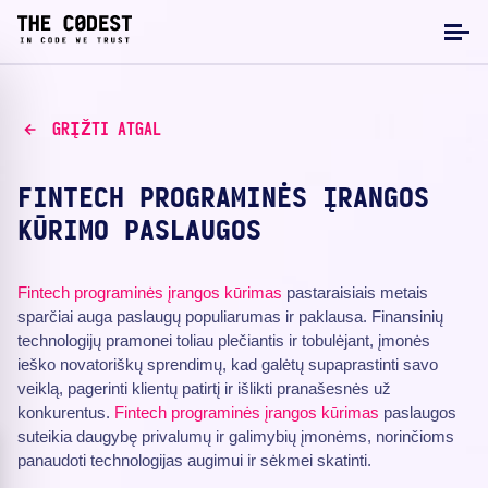
GRĮŽTI ATGAL
FINTECH PROGRAMINĖS ĮRANGOS
KŪRIMO PASLAUGOS
Fintech
programinės įrangos kūrimas
pastaraisiais metais
sparčiai auga paslaugų populiarumas ir paklausa. Finansinių
technologijų pramonei toliau plečiantis ir tobulėjant, įmonės
ieško novatoriškų sprendimų, kad galėtų supaprastinti savo
veiklą, pagerinti klientų patirtį ir išlikti pranašesnės už
konkurentus.
Fintech programinės įrangos kūrimas
paslaugos
suteikia daugybę privalumų ir galimybių įmonėms, norinčioms
panaudoti technologijas augimui ir sėkmei skatinti.