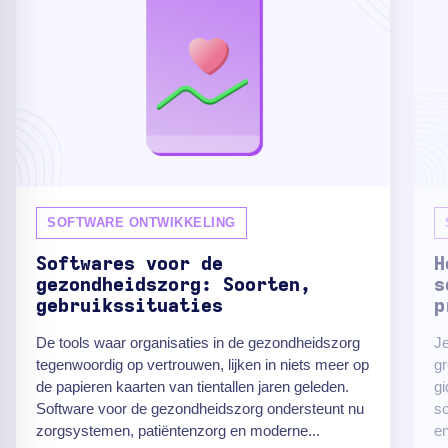
SOFTWARE ONTWIKKELING
Softwares voor de
H
gezondheidszorg: Soorten,
s
gebruikssituaties
p
De tools waar organisaties in de gezondheidszorg
Je
tegenwoordig op vertrouwen, lijken in niets meer op
gr
de papieren kaarten van tientallen jaren geleden.
gi
Software voor de gezondheidszorg ondersteunt nu
sc
zorgsystemen, patiëntenzorg en moderne...
en