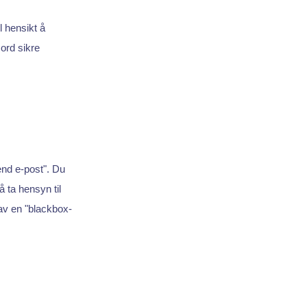
l hensikt å
ord sikre
end e-post". Du
 ta hensyn til
av en "blackbox-