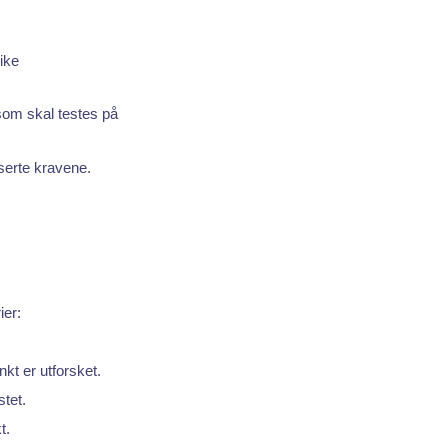
ike
som skal testes på
iserte kravene.
ier:
kt er utforsket.
stet.
t.