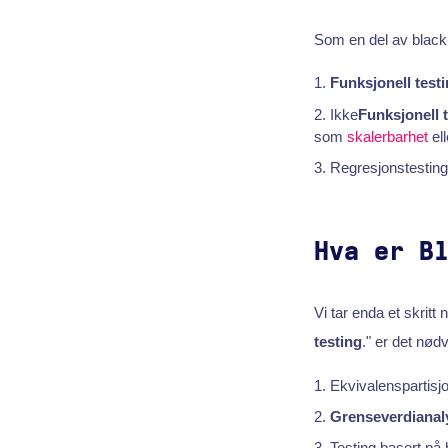
Som en del av black 
Funksjonell test
Ikke
Funksjonell 
som
skalerbarhet
ell
Regresjonstesting:
Hva er B
Vi tar enda et skrit
testing
." er det nød
Ekvivalenspartisj
Grenseverdianal
Testing basert på 