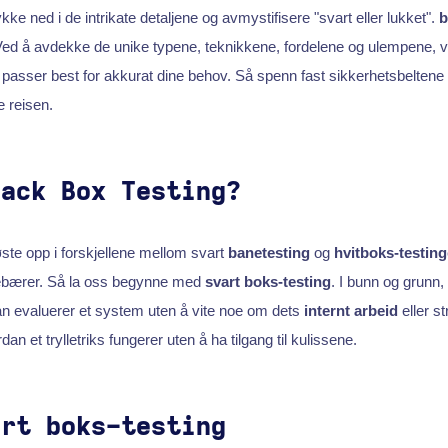
ykke ned i de intrikate detaljene og avmystifisere "svart eller lukket".
b
 Ved å avdekke de unike typene, teknikkene, fordelene og ulempene, vil 
asser best for akkurat dine behov. Så spenn fast sikkerhetsbeltene 
 reisen.
lack Box Testing?
ste opp i forskjellene mellom svart
banetesting
og
hvitboks-testing
ebærer. Så la oss begynne med
svart boks-testing
. I bunn og grunn,
n evaluerer et system uten å vite noe om dets
internt arbeid
eller st
an et trylletriks fungerer uten å ha tilgang til kulissene.
art boks-testing