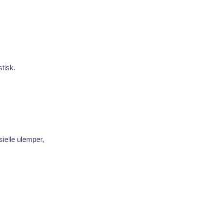
stisk.
sielle ulemper,