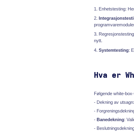
Enhetstesting: Her
Integrasjonstest
programvaremoduler
Regresjonstesting
nytt.
Systemtesting
: 
Hva er W
Følgende white-box-t
- Dekning av utsagn: 
- Forgreningsdekning:
-
Banedekning
: Val
- Beslutningsdekning