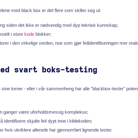
lene med black box er det flere som skiller seg ut:
ing siden det ikke er nødvendig med dyp teknisk kunnskap;
esielt i store
kode
blokker;
orer i den virkelige verden, noe som gjør feilidentifiseringen mer reali
med svart boks-testing
r sine torner - eller i vår sammenheng har alle "blackbox-tester" poten
noen ganger være uforholdsmessig komplekse;
 identifisere skjulte feil dypt inne i kildekoden;
s hvis utviklere allerede har gjennomført lignende tester.