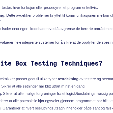
 testes hver funksjon eller prosedyre i et program enkeltvis.
ing
: Dette avdekker problemer knyttet til kommunikasjonen mellom ul
.
: Isoler endringer i kodebasen ved å avgrense de berørte områdene 
Evaluerer hele integrerte systemer for å sikre at de oppfyller de spesif
hite Box Testing Techniques?
eknikker passer godt til ulike typer
testdekning
av testere og scenar
Sikrer at alle setninger har blitt utført minst én gang.
 Sikrer at alle mulige forgreninger fra et logisk/beslutningsmessig pun
iderer at alle potensielle kjøringsveier gjennom programmet har blitt te
: Garanterer at hvert beslutningsutsagn inneholder både sant og falsk