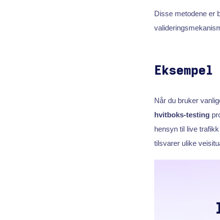
Disse metodene er ba
valideringsmekanism
Eksempel
Når du bruker vanlig
hvitboks-testing
pro
hensyn til live trafik
tilsvarer ulike veisit