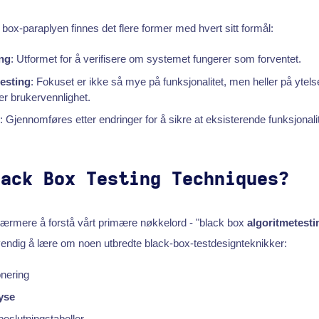
box-paraplyen finnes det flere former med hvert sitt formål:
ing
: Utformet for å verifisere om systemet fungerer som forventet.
testing
: Fokuset er ikke så mye på funksjonalitet, men heller på ytels
er brukervennlighet.
 Gjennomføres etter endringer for å sikre at eksisterende funksjonalite
lack Box Testing Techniques?
t nærmere å forstå vårt primære nøkkelord - "black box
algoritmetesti
vendig å lære om noen utbredte black-box-testdesignteknikker:
onering
yse
beslutningstabeller