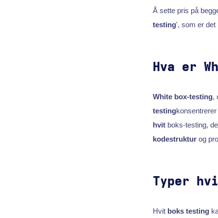
Å sette pris på begg
testing
', som er det 
Hva er W
White box-testing
,
testing
konsentrerer 
hvit
boks-testing, de
kodestruktur
og pro
Typer hv
Hvit
boks testing
ka