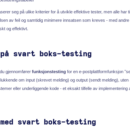
erer seg på ulike kriterier for å utvikle effektive tester, men alle har ti
en av feil og samtidig minimere innsatsen som kreves - med andre 
skt og effektivt.
 på svart boks-testing
t du gjennomfører
funksjonstesting
for en e-postplattformfunksjon "s
lukkende om input (skrevet melding) og output (sendt melding), uten å
er eller underliggende kode - et eksakt tilfelle av implementering 
 med svart boks-testing