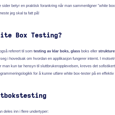
e sider betyr en praktisk forankring når man sammenligner "white bo
neste jeg skal ta fatt på!
hite Box Testing?
 også referert til som
testing av klar boks, glass
boks eller
strukture
seg i hovedsak om hvordan en applikasjon fungerer internt. I motsetni
r man kun tar hensyn til sluttbrukeropplevelsen, kreves det sofistik
grammeringslogikk for å kunne utføre white box-tester på en effektiv
itbokstesting
n deles inn i flere undertyper: