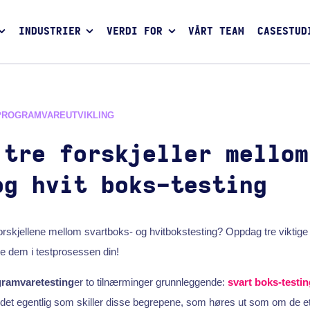
INDUSTRIER
VERDI FOR
VÅRT TEAM
CASESTUD
PROGRAMVAREUTVIKLING
 tre forskjeller mellom
og hvit boks-testing
forskjellene mellom svartboks- og hvitbokstesting? Oppdag tre viktige 
e dem i testprosessen din!
ramvaretesting
er to tilnærminger grunnleggende:
svart boks-testin
det egentlig som skiller disse begrepene, som høres ut som om de et