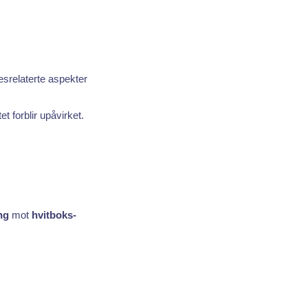
esrelaterte aspekter
t forblir upåvirket.
ng
mot
hvitboks-