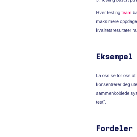
Hver testing
team
bas
maksimere oppdagels
kvalitetsresultater ra
Eksempel
La oss se for oss a
konsentrerer deg ute
sammenkoblede system
test".
Fordeler