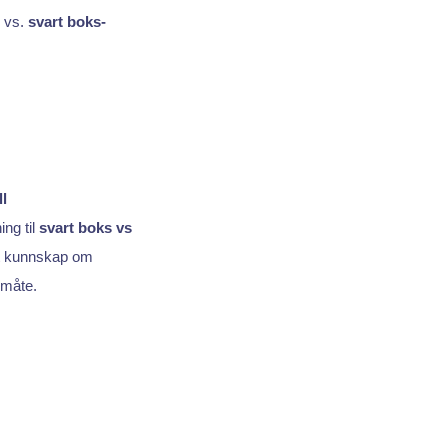
x vs.
svart boks-
ll
ng til
svart boks vs
ert kunnskap om
 måte.