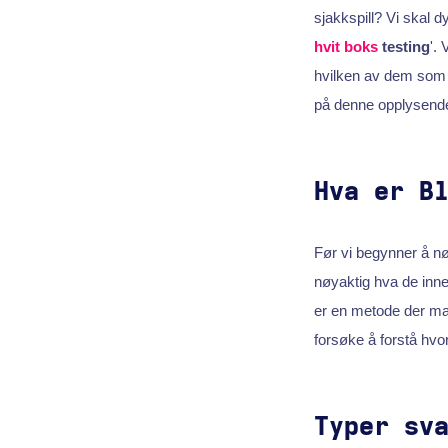
sjakkspill? Vi skal d
hvit boks
testing
'.
hvilken av dem som p
på denne opplysende
Hva er B
Før vi begynner å nø
nøyaktig hva de inn
er en metode der ma
forsøke å forstå hvord
Typer sv