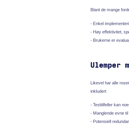
Blant de mange forde
- Enkel implementer
- Høy effektivitet, sp
- Brukerne er evaluat
Ulemper 
Likevel har alle rose
inkludert
- Testtilfeller kan 
- Manglende evne til å
- Potensiell redundan