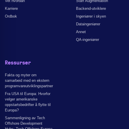
Vet hvordan
Staff Augmentation
Karriere
Backend-utviklere
Ordbok
Ingeniører i skyen
Dataingeniører
Annet
QA-ingeniører
Ressurser
Fakta og myter om
samarbeid med en ekstern
programvareutviklingspartner
Fra USA til Europa: Hvorfor
velger amerikanske
oppstartsbedrifter å flytte til
Europa?
Sammenligning av Tech
Offshore Development
Hubs: Tech Offshore Europa