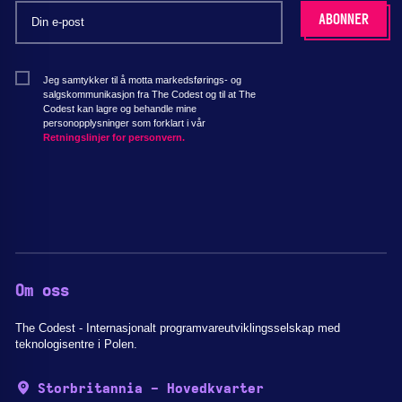
Jeg samtykker til å motta markedsførings- og
salgskommunikasjon fra The Codest og til at The
Codest kan lagre og behandle mine
personopplysninger som forklart i vår
Retningslinjer for personvern.
Om oss
The Codest - Internasjonalt programvareutviklingsselskap med
teknologisentre i Polen.
Storbritannia - Hovedkvarter