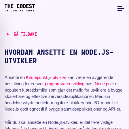
GÅ TILBAKE
HVORDAN ANSETTE EN NODE.JS-
UTVIKLER
Ansette en
Knutepunkt
.js
utvikler
kan være en avgjørende
beslutning for enhver
programvareutvikling
hus.
Node.js
er et
populært kjøretidsmiljø som gjør det mulig for utviklere å bygge
skalerbare og effektive serversideapplikasjoner. Med sin
hendelsesstyrte arkitektur og ikke-blokkerende I/O-modell er
Node.js godt egnet til å bygge sanntidsapplikasjoner og API-er.
Når du skal ansette en Node.js-utvikler, er det flere viktige
faktorer å ta hensyn til. Først og fremst må du forsikre deg om