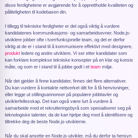
disse ferdighetene er avgjørende for å opprettholde kvaliteten og
påliteligheten til kodebasen din.
I tillegg til tekniske ferdigheter er det også viktig å vurdere
kandidatenes kommunikasjons- og samarbeidsevner. Node.js-
utviklere jobber ofte i tverrfunksjonelle team, og det er derfor
viktig at de er i stand til å kommunisere effektivt med designere,
produkt
ledere og andre utviklere. Vi ser etter kandidater som
kan forklare komplekse tekniske konsepter på en klar og konsis
måte, og som er i stand til å jobbe godt i et
team
miljø.
Når det gjelder å finne kandidater, finnes det flere alternativer.
Du kan vurdere å kontakte nettverket ditt for å få henvisninger,
eller legge ut stillingsannonser på populære jobbtavler og
utviklerfellesskap. Det kan også være lurt å vurdere å
samarbeide med et rekrutteringsbyrå som spesialiserer seg på
teknologiske talenter, da de kan hjelpe deg med å identifisere og
tiltrekke deg de beste Node.js-utviklerne.
Når du skal ansette en Node.js-utvikler, må du derfor ta hensyn