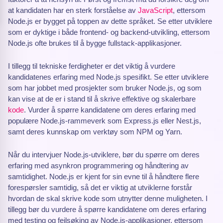
at kandidaten har en sterk forståelse av
JavaScript
, ettersom
Node.js er bygget på toppen av dette språket. Se etter utviklere
som er dyktige i både frontend- og backend-utvikling, ettersom
Node.js ofte brukes til å bygge fullstack-applikasjoner.
I tillegg til tekniske ferdigheter er det viktig å vurdere
kandidatenes erfaring med Node.js spesifikt. Se etter utviklere
som har jobbet med prosjekter som bruker Node.js, og som
kan vise at de er i stand til å skrive effektive og skalerbare
kode
. Vurder å spørre kandidatene om deres erfaring med
populære Node.js-rammeverk som Express.js eller Nest.js,
samt deres kunnskap om verktøy som NPM og Yarn.
Når du intervjuer Node.js-utviklere, bør du spørre om deres
erfaring med asynkron programmering og håndtering av
samtidighet. Node.js er kjent for sin evne til å håndtere flere
forespørsler samtidig, så det er viktig at utviklerne forstår
hvordan de skal skrive kode som utnytter denne muligheten. I
tillegg bør du vurdere å spørre kandidatene om deres erfaring
med testing og feilsøking av Node.js-applikasjoner, ettersom