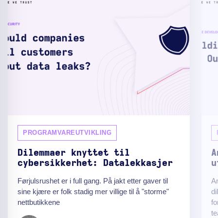
PROGRAMVAREUTVIKLING
Dilemmaer knyttet til
A
cybersikkerhet: Datalekkasjer
u
Førjulsrushet er i full gang. På jakt etter gaver til
An
sine kjære er folk stadig mer villige til å "storme"
di
nettbutikkene
fo
t