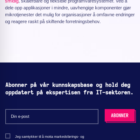
smidig
, skalerbare og fleksible programvaresystemer. Ved å
dele opp applikasjoner i mindre, uavhengige komponenter gjør
mikrotjenester det mulig for organisasjoner å omfavne endringer
og reagere raskt på skiftende forretningsbehov.
Abonner på vår kunnskapsbase og hold deg
oppdatert på ekspertisen fra IT-sektoren.
Jeg samtykker til å motta markedsførings- og