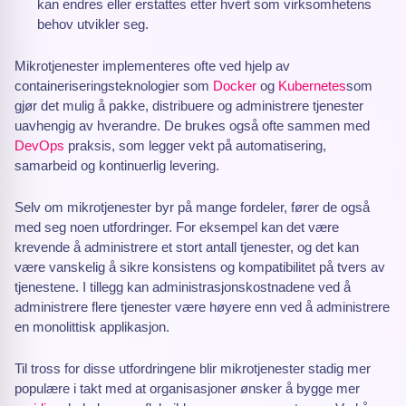
kan endres eller erstattes etter hvert som virksomhetens
behov utvikler seg.
Mikrotjenester implementeres ofte ved hjelp av
containeriseringsteknologier som
Docker
og
Kubernetes
som
gjør det mulig å pakke, distribuere og administrere tjenester
uavhengig av hverandre. De brukes også ofte sammen med
DevOps
praksis, som legger vekt på automatisering,
samarbeid og kontinuerlig levering.
Selv om mikrotjenester byr på mange fordeler, fører de også
med seg noen utfordringer. For eksempel kan det være
krevende å administrere et stort antall tjenester, og det kan
være vanskelig å sikre konsistens og kompatibilitet på tvers av
tjenestene. I tillegg kan administrasjonskostnadene ved å
administrere flere tjenester være høyere enn ved å administrere
en monolittisk applikasjon.
Til tross for disse utfordringene blir mikrotjenester stadig mer
populære i takt med at organisasjoner ønsker å bygge mer