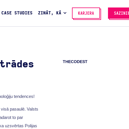
CASE STUDIES
ZINĀT, KĀ
KARJERA
SAZINI
THECODEST
trādes
noloģiju tendences!
visā pasaulē. Valsts
adarot to par
a uzsvērtas Polijas