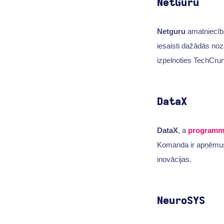
NetGuru
Netguru
amatniecība
iesaisti dažādās noz
izpelnoties TechCru
DataX
DataX
, a
programm
Komanda ir apņēmusie
inovācijas.
NeuroSYS