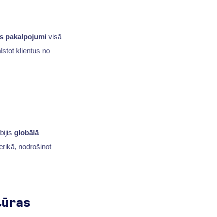
as pakalpojumi
visā
lstot klientus no
 bijis
globālā
rikā, nodrošinot
tūras