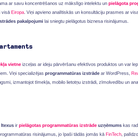
tama ar savu koncentrēšanos uz mākslīgo intelektu un
pielāgota pr
i visā
Eiropa
. Viņi apvieno analītiskās un konsultāciju prasmes ar vi
strādes pakalpojumi
lai sniegtu pielāgotus biznesa risinājumus.
artaments
kļa vietne
izceļas ar ideju pārvēršanu efektīvos produktos un var le
em. Viņi specializējas
programmatūras izstrāde
ar WordPress,
Re
gsmi, izmantojot tīmekļa, mobilo lietotņu izstrādi, zīmolvedību un anal
,
Itexus
ir
pielāgotas programmatūras izstrāde
uzņēmums
kas ra
programmatūras risinājumus, jo īpaši tādās jomās kā
FinTech
, palīd