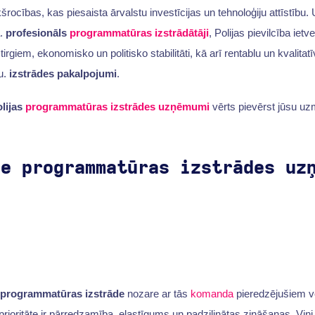
kšrocības, kas piesaista ārvalstu investīcijas un tehnoloģiju attīstīb
a.
profesionāls
programmatūras izstrādātāji
, Polijas pievilcība ietv
rgiem, ekonomisko un politisko stabilitāti, kā arī rentablu un kvalitat
u.
izstrādes pakalpojumi
.
olijas
programmatūras izstrādes uzņēmumi
vērts pievērst jūsu uz
ie programmatūras izstrādes uz
programmatūras izstrāde
nozare ar tās
komanda
pieredzējušiem 
prioritāte ir pārredzamība, elastīgums un padziļinātas zināšanas. Viņi