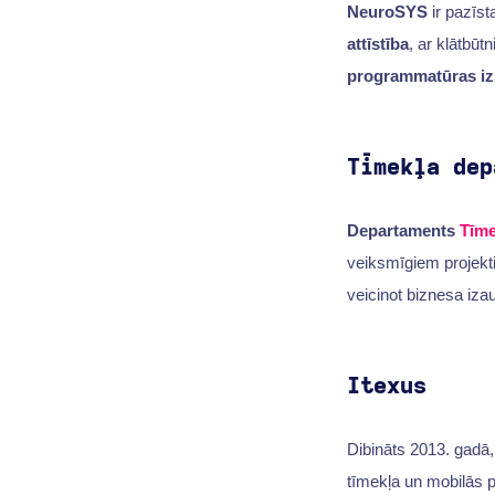
NeuroSYS
ir pazīs
attīstība
, ar klātbūtn
programmatūras iz
Tīmekļa dep
Departaments
Tīme
veiksmīgiem projekti
veicinot biznesa izau
Itexus
Dibināts 2013. gadā
tīmekļa un mobilās 