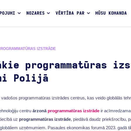
POJUMI
NOZARES
VĒRTĪBA PAR
MŪSU KOMANDA
PROGRAMMATŪRAS IZSTRĀDE
ākie programmatūras izs
mi Polijā
as vadošos programmatūras izstrādes centrus, kas veido globālās teh
tehnoloģiju centru
ārzonā
programmatūras izstrāde
ir acīmredzama 
ttiecībā uz
programmatūras izstrāde
, piedāvā daudz priekšrocību, p
i globāliem uzņēmumiem. Pasaules ekonomikas forumā 2023. gadā tik