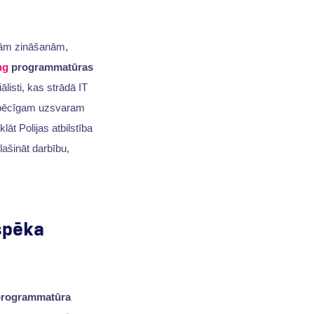
jām zināšanām,
ng
programmatūras
ālisti, kas strādā IT
s spēcīgam uzsvaram
lāt Polijas atbilstība
ašināt darbību,
spēka
rogrammatūra