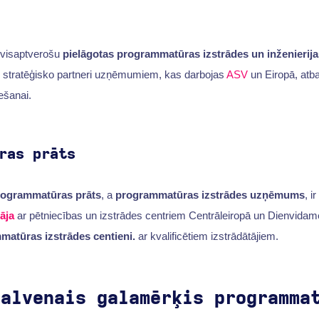
 visaptverošu
pielāgotas programmatūras izstrādes un inženierij
ar stratēģisko partneri uzņēmumiem, kas darbojas
ASV
un Eiropā, atba
ešanai.
ras prāts
ogrammatūras prāts
, a
programmatūras izstrādes uzņēmums
, ir
āja
ar pētniecības un izstrādes centriem Centrāleiropā un Dienvidame
atūras izstrādes centieni.
ar kvalificētiem izstrādātājiem.
Galvenais galamērķis programma