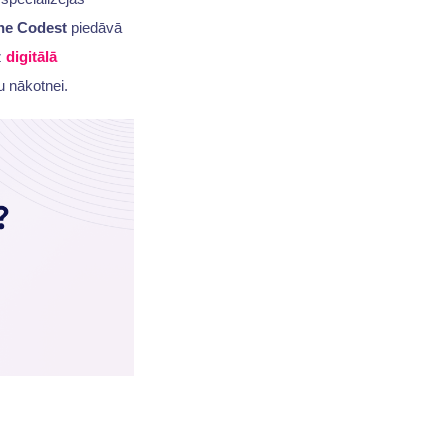
he Codest
piedāvā
z
digitālā
bu nākotnei.