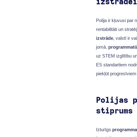
izstrāde
Polija ir kļuvusi par
rentabilitāti un str
izstrāde
, valstī ir 
jomā.
programmatūr
uz STEM izglītību un 
ES standartiem nodr
piekļūt progresīviem
Polijas 
stiprums
Izturīgs
programmat