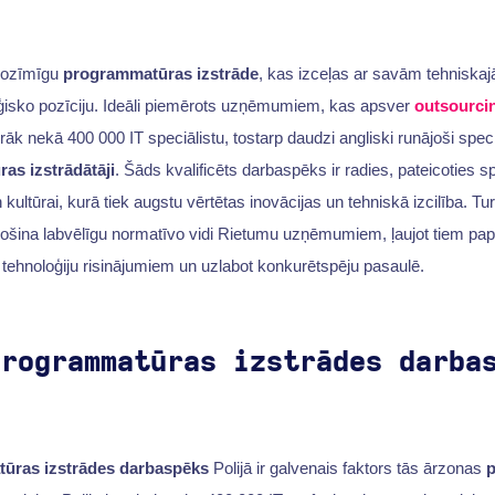
i
 nozīmīgu
programmatūras izstrāde
, kas izceļas ar savām tehniska
atēģisko pozīciju. Ideāli piemērots uzņēmumiem, kas apsver
outsourci
vairāk nekā 400 000 IT speciālistu, tostarp daudzi angliski runājoši speci
as izstrādātāji
. Šāds kvalificēts darbaspēks ir radies, pateicotie
kultūrai, kurā tiek augstu vērtētas inovācijas un tehniskā izcilība. Turk
ošina labvēlīgu normatīvo vidi Rietumu uzņēmumiem, ļaujot tiem papl
 tehnoloģiju risinājumiem un uzlabot konkurētspēju pasaulē.
programmatūras izstrādes darba
ūras izstrādes darbaspēks
Polijā ir galvenais faktors tās ārzonas
p