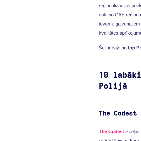
reģionalizācijas prie
daļu no CAE reģion
tuvumu galvenajiem ti
kvalitātes aprīkojum
Šeit ir daži no
top P
10 labāk
Polijā
The Codest
The Codest
izceļas
izstrādātājiem, kuru 