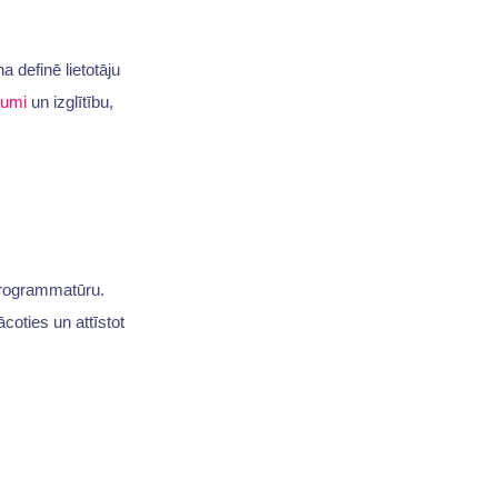
a definē lietotāju
jumi
un izglītību,
programmatūru.
oties un attīstot