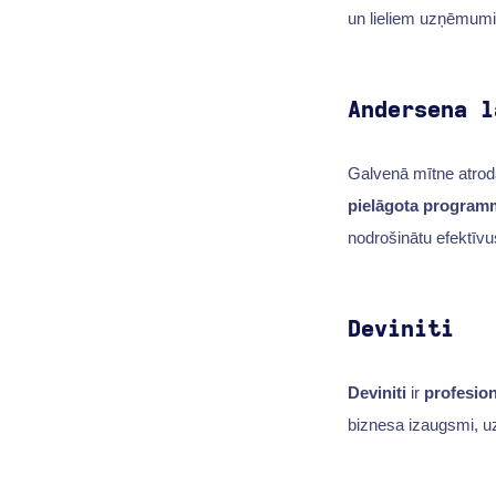
un lieliem uzņēmumie
Andersena l
Galvenā mītne atrod
pielāgota program
nodrošinātu efektīvus
Deviniti
Deviniti
ir
profesio
biznesa izaugsmi, uz