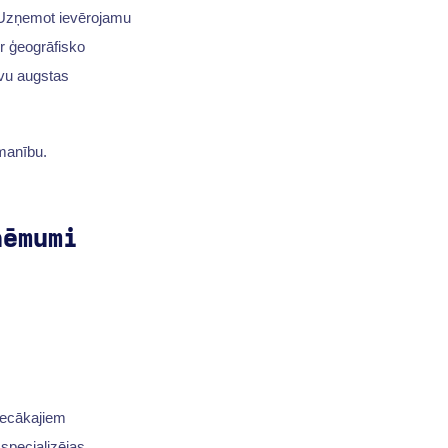
u. Uzņemot ievērojamu
er ģeogrāfisko
īvu augstas
manību.
ņēmumi
vecākajiem
 specializējas