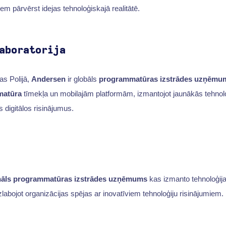
m pārvērst idejas tehnoloģiskajā realitātē.
aboratorija
as Polijā,
Andersen
ir globāls
programmatūras izstrādes uzņēmu
matūra
tīmekļa un mobilajām platformām, izmantojot jaunākās tehnoloģ
 digitālos risinājumus.
nāls programmatūras izstrādes uzņēmums
kas izmanto tehnoloģijas
labojot organizācijas spējas ar inovatīviem tehnoloģiju risinājumiem.