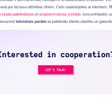
anā par biznesa attīstības rīkiem. Cieši sadarbojoties ar klientiem,
T
 skaita palielināšana
un
programmatūras izstrāde
, koncentrējoties u
amazinot
tehniskais parāds
lai palielinātu klientu elastību un gatavī