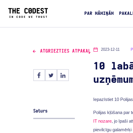
PAR MĀMIŅĀM
PAKAL
2023-12-11
ATGRIEZTIES ATPAKAĻ
10 lab
uzņēmu
Iepazīstiet 10 Polij
Saturs
Polijas kļūšana par 
IT nozare
, jo īpaši a
pievilcīgu galamērķ