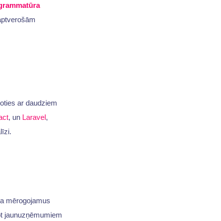
ogrammatūra
saptverošām
poties ar daudziem
act
, un
Laravel
,
īzi.
da mērogojamus
zot jaunuzņēmumiem