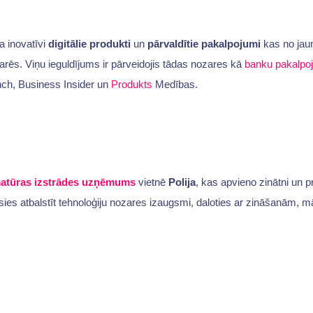
 inovatīvi
digitālie produkti
un
pārvaldītie pakalpojumi
kas no jaun
arēs. Viņu ieguldījums ir pārveidojis tādas nozares kā
banku pakalpo
nch, Business Insider un
Produkts
Medības.
atūras izstrādes uzņēmums
vietnē
Polija
, kas apvieno zinātni un 
s atbalstīt tehnoloģiju nozares izaugsmi, daloties ar zināšanām, māc