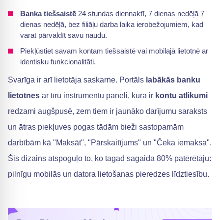
Banka tiešsaistē
24 stundas diennaktī, 7 dienas nedēļā 7
dienas nedēļā, bez filiāļu darba laika ierobežojumiem, kad
varat pārvaldīt savu naudu.
Piekļūstiet savam kontam tiešsaistē vai mobilajā lietotnē ar
identisku funkcionalitāti.
Svarīga ir arī lietotāja saskarne. Portāls
labākās banku
lietotnes
ar tīru instrumentu paneli, kurā ir
kontu atlikumi
redzami augšpusē, zem tiem ir jaunāko darījumu saraksts
un ātras piekļuves pogas tādām bieži sastopamām
darbībām kā "Maksāt", "Pārskaitījums" un "Čeka iemaksa".
Šis dizains atspoguļo to, ko tagad sagaida 80% patērētāju:
pilnīgu mobilās un datora lietošanas pieredzes līdztiesību.