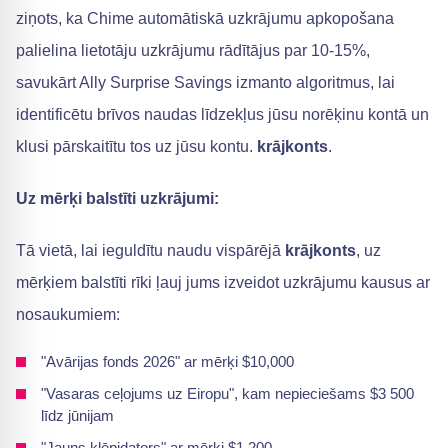
ziņots, ka Chime automātiskā uzkrājumu apkopošana
palielina lietotāju uzkrājumu rādītājus par 10-15%,
savukārt Ally Surprise Savings izmanto algoritmus, lai
identificētu brīvos naudas līdzekļus jūsu norēķinu kontā un
klusi pārskaitītu tos uz jūsu kontu.
krājkonts
.
Uz mērķi balstīti uzkrājumi:
Tā vietā, lai ieguldītu naudu vispārējā
krājkonts
, uz
mērķiem balstīti rīki ļauj jums izveidot uzkrājumu kausus ar
nosaukumiem:
"Avārijas fonds 2026" ar mērķi $10,000
"Vasaras ceļojums uz Eiropu", kam nepieciešams $3 500
līdz jūnijam
"Jauns klēpjdators" ar mērķi $1,200