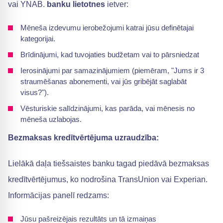
vai YNAB.
banku lietotnes
ietver:
Mēneša izdevumu ierobežojumi katrai jūsu definētajai
kategorijai.
Brīdinājumi, kad tuvojaties budžetam vai to pārsniedzat
Ierosinājumi par samazinājumiem (piemēram, "Jums ir 3
straumēšanas abonementi, vai jūs gribējāt saglabāt
visus?").
Vēsturiskie salīdzinājumi, kas parāda, vai mēnesis no
mēneša uzlabojas.
Bezmaksas kredītvērtējuma uzraudzība:
Lielākā daļa tiešsaistes banku tagad piedāvā bezmaksas
kredītvērtējumus, ko nodrošina TransUnion vai Experian.
Informācijas panelī redzams:
Jūsu pašreizējais rezultāts un tā izmaiņas