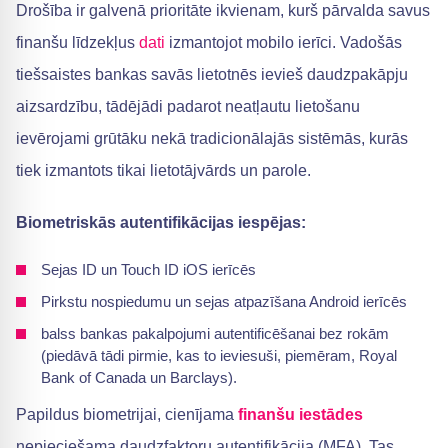
Drošība ir galvenā prioritāte ikvienam, kurš pārvalda savus
finanšu līdzekļus
dati
izmantojot mobilo ierīci. Vadošās
tiešsaistes bankas savās lietotnēs ievieš daudzpakāpju
aizsardzību, tādējādi padarot neatļautu lietošanu
ievērojami grūtāku nekā tradicionālajās sistēmās, kurās
tiek izmantots tikai lietotājvārds un parole.
Biometriskās autentifikācijas iespējas:
Sejas ID un Touch ID iOS ierīcēs
Pirkstu nospiedumu un sejas atpazīšana Android ierīcēs
balss bankas pakalpojumi autentificēšanai bez rokām
(piedāvā tādi pirmie, kas to ieviesuši, piemēram, Royal
Bank of Canada un Barclays).
Papildus biometrijai, cienījama
finanšu iestādes
nepieciešama daudzfaktoru autentifikācija (MFA). Tas