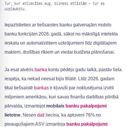
Tur, kur attiecības aug, bizness attīstās - tur es
uzplaukstu.
Iepazīstieties ar tiešsaistes banku galvenajām mobilo
banku funkcijām 2026. gadā, sākot no mākslīgā intelekta
ieskatu un automatizētiem uzkrājumiem līdz digitālajiem
makiem, drošības rīkiem un viedai budžeta plānošanai.
Ja esat atvēris
banka
kontu pēdējo gadu laikā, pastāv liela
iespēja, ka nekad neesat bijis filiālē. Līdz 2026. gadam
tikai tiešsaistē
bankas
ir kļuvuši par noklusējuma izvēli
miljoniem amerikāņu, kuri savas finanšu darbības pilnībā
pārvalda, izmantojot
mobilais
banku pakalpojumi
lietotne
. Nesen
dati
liecina, ka aptuveni 76% no
pieaugušajiem ASV izmantoja
banku pakalpojumi