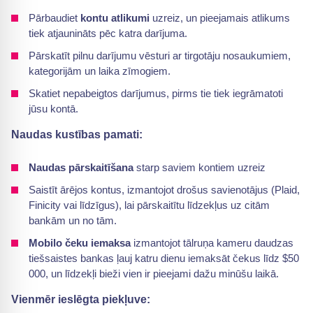
Pārbaudiet
kontu atlikumi
uzreiz, un pieejamais atlikums
tiek atjaunināts pēc katra darījuma.
Pārskatīt pilnu darījumu vēsturi ar tirgotāju nosaukumiem,
kategorijām un laika zīmogiem.
Skatiet nepabeigtos darījumus, pirms tie tiek iegrāmatoti
jūsu kontā.
Naudas kustības pamati:
Naudas pārskaitīšana
starp saviem kontiem uzreiz
Saistīt ārējos kontus, izmantojot drošus savienotājus (Plaid,
Finicity vai līdzīgus), lai pārskaitītu līdzekļus uz citām
bankām un no tām.
Mobilo čeku iemaksa
izmantojot tālruņa kameru daudzas
tiešsaistes bankas ļauj katru dienu iemaksāt čekus līdz $50
000, un līdzekļi bieži vien ir pieejami dažu minūšu laikā.
Vienmēr ieslēgta piekļuve: