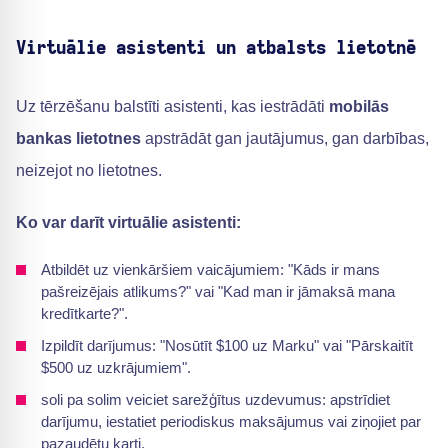
Virtuālie asistenti un atbalsts lietotnē
Uz tērzēšanu balstīti asistenti, kas iestrādāti
mobilās
bankas lietotnes
apstrādāt gan jautājumus, gan darbības,
neizejot no lietotnes.
Ko var darīt virtuālie asistenti:
Atbildēt uz vienkāršiem vaicājumiem: "Kāds ir mans
pašreizējais atlikums?" vai "Kad man ir jāmaksā mana
kredītkarte?".
Izpildīt darījumus: "Nosūtīt $100 uz Marku" vai "Pārskaitīt
$500 uz uzkrājumiem".
soli pa solim veiciet sarežģītus uzdevumus: apstrīdiet
darījumu, iestatiet periodiskus maksājumus vai ziņojiet par
pazaudētu karti.