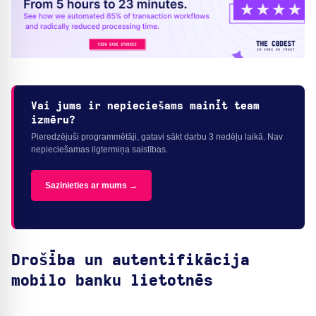
Vai jums ir nepieciešams mainīt team
izmēru?
Pieredzējuši programmētāji, gatavi sākt darbu 3 nedēļu laikā. Nav
nepieciešamas ilgtermiņa saistības.
Sazinieties ar mums →
Drošība un autentifikācija
mobilo banku lietotnēs