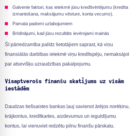
Galvenie faktori, kas ietekmē jūsu kredītvērtējumu (kredīta
izmantošana, maksājumu vēsture, konta vecums).
Pamata padomi uzlabojumiem
Brīdinājumi, kad jūsu rezultāts ievērojami mainās
Šī pārredzamība palīdz lietotājiem saprast, kā viņu
finansiālās darbības ietekmē viņu kredītspēju, nemaksājot
par atsevišķu uzraudzības pakalpojumu.
Visaptverošs finanšu skatījums uz visām
iestādēm
Daudzas tiešsaistes bankas ļauj savienot ārējos norēķinu,
krājkontus, kredītkartes, aizdevumus un ieguldījumu
kontus, lai vienuviet redzētu pilnu finanšu pārskatu.