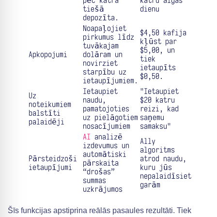
pēc katra
katru algas
tiešā
dienu
depozīta.
Noapaļojiet
$4,50 kafija
pirkumus līdz
kļūst par
tuvākajam
$5,00, un
Apkopojumi
dolāram un
tiek
novirziet
ietaupīts
starpību uz
$0,50.
ietaupījumiem.
Ietaupiet
"Ietaupiet
Uz
naudu,
$20 katru
noteikumiem
pamatojoties
reizi, kad
balstīti
uz pielāgotiem
saņemu
palaidēji
nosacījumiem
samaksu"
AI
analizē
Ally
izdevumus un
algoritms
automātiski
Pārsteidzoši
atrod naudu,
pārskaita
ietaupījumi
kuru jūs
“drošas”
nepalaidīsiet
summas
garām
uzkrājumos
Šīs funkcijas apstiprina reālās pasaules rezultāti. Tiek