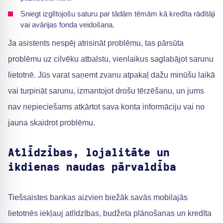
Sniegt izglītojošu saturu par tādām tēmām kā kredīta rādītāji
vai avārijas fonda veidošana.
Ja asistents nespēj atrisināt problēmu, tas pārsūta
problēmu uz cilvēku atbalstu, vienlaikus saglabājot sarunu
lietotnē. Jūs varat saņemt zvanu atpakaļ dažu minūšu laikā
vai turpināt sarunu, izmantojot drošu tērzēšanu, un jums
nav nepieciešams atkārtot sava konta informāciju vai no
jauna skaidrot problēmu.
Atlīdzības, lojalitāte un
ikdienas naudas pārvaldība
Tiešsaistes bankas aizvien biežāk savās mobilajās
lietotnēs iekļauj atlīdzības, budžeta plānošanas un kredīta