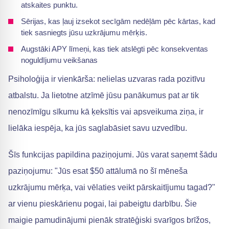
atskaites punktu.
Sērijas, kas ļauj izsekot secīgām nedēļām pēc kārtas, kad
tiek sasniegts jūsu uzkrājumu mērķis.
Augstāki APY līmeņi, kas tiek atslēgti pēc konsekventas
noguldījumu veikšanas
Psiholoģija ir vienkārša: nelielas uzvaras rada pozitīvu
atbalstu. Ja lietotne atzīmē jūsu panākumus pat ar tik
nenozīmīgu sīkumu kā ķeksītis vai apsveikuma ziņa, ir
lielāka iespēja, ka jūs saglabāsiet savu uzvedību.
Šīs funkcijas papildina paziņojumi. Jūs varat saņemt šādu
paziņojumu: "Jūs esat $50 attālumā no šī mēneša
uzkrājumu mērķa, vai vēlaties veikt pārskaitījumu tagad?"
ar vienu pieskārienu pogai, lai pabeigtu darbību. Šie
maigie pamudinājumi pienāk stratēģiski svarīgos brīžos,