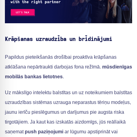
Krāpšanas uzraudzība un brīdinājumi
Papildus pieteikšanās drošībai proaktīva krāpšanas
atklāšana nepārtraukti darbojas fona režīmā.
mūsdienīgas
mobilās bankas lietotnes
.
Uz mākslīgo intelektu balstītas un uz noteikumiem balstītas
uzraudzības sistēmas uzrauga neparastus tēriņu modeļus,
jaunu ierīču pieslēgumus un darījumus pie augsta riska
tirgotājiem. Ja kaut kas izskatās aizdomīgs, jūs reāllaikā
saņemat
push paziņojumi
ar lūgumu apstiprināt vai