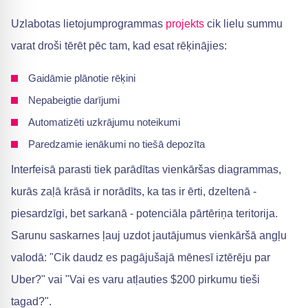
Uzlabotas lietojumprogrammas
projekts
cik lielu summu
varat droši tērēt pēc tam, kad esat rēķinājies:
Gaidāmie plānotie rēķini
Nepabeigtie darījumi
Automatizēti uzkrājumu noteikumi
Paredzamie ienākumi no tiešā depozīta
Interfeisā parasti tiek parādītas vienkāršas diagrammas,
kurās zaļā krāsā ir norādīts, ka tas ir ērti, dzeltenā -
piesardzīgi, bet sarkanā - potenciāla pārtēriņa teritorija.
Sarunu saskarnes ļauj uzdot jautājumus vienkāršā angļu
valodā: "Cik daudz es pagājušajā mēnesī iztērēju par
Uber?" vai "Vai es varu atļauties $200 pirkumu tieši
tagad?".