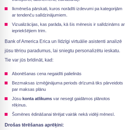
Ikmēneša pārskati, kuros norādīti izdevumi pa kategorijām
ar tendenču salīdzinājumiem.
Vizualizācijas, kas parāda, kā šis mēnesis ir salīdzināms ar
iepriekšējiem trim.
Bank of America Erica un līdzīgi virtuālie asistenti analizē
jūsu tēriņu paradumus, lai sniegtu personalizētu ieskatu.
Tie var jūs brīdināt, kad:
Abonēšanas cena negaidīti palielinās
Bezmaksas izmēģinājuma periods drīzumā tiks pārveidots
par maksas plānu
Jūsu
konta atlikums
var nesegt gaidāmos plānotos
rēķinus.
Šomēnes ēdināšanai tērējat vairāk nekā vidēji mēnesī.
Drošas tērēšanas aprēķini: