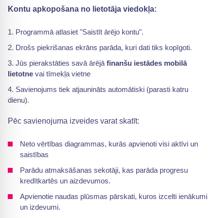
Kontu apkopošana no lietotāja viedokļa:
Programmā atlasiet "Saistīt ārējo kontu".
Drošs piekrišanas ekrāns parāda, kuri dati tiks kopīgoti.
Jūs pierakstāties savā ārējā
finanšu iestādes mobilā
lietotne
vai tīmekļa vietne
Savienojums tiek atjaunināts automātiski (parasti katru
dienu).
Pēc savienojuma izveides varat skatīt:
Neto vērtības diagrammas, kurās apvienoti visi aktīvi un
saistības
Parādu atmaksāšanas sekotāji, kas parāda progresu
kredītkartēs un aizdevumos.
Apvienotie naudas plūsmas pārskati, kuros izcelti ienākumi
un izdevumi.