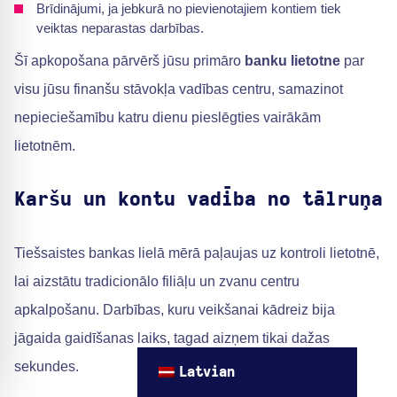
Brīdinājumi, ja jebkurā no pievienotajiem kontiem tiek
veiktas neparastas darbības.
Šī apkopošana pārvērš jūsu primāro
banku lietotne
par
visu jūsu finanšu stāvokļa vadības centru, samazinot
nepieciešamību katru dienu pieslēgties vairākām
lietotnēm.
Karšu un kontu vadība no tālruņa
Tiešsaistes bankas lielā mērā paļaujas uz kontroli lietotnē,
lai aizstātu tradicionālo filiāļu un zvanu centru
apkalpošanu. Darbības, kuru veikšanai kādreiz bija
jāgaida gaidīšanas laiks, tagad aizņem tikai dažas
sekundes.
Latvian