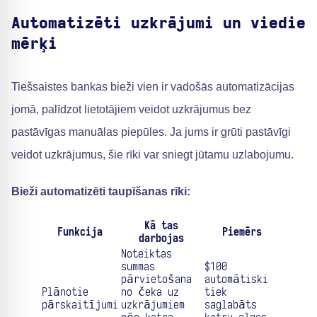
Automatizēti uzkrājumi un viedie
mērķi
Tiešsaistes bankas bieži vien ir vadošās automatizācijas
jomā, palīdzot lietotājiem veidot uzkrājumus bez
pastāvīgas manuālas piepūles. Ja jums ir grūti pastāvīgi
veidot uzkrājumus, šie rīki var sniegt jūtamu uzlabojumu.
Bieži automatizēti taupīšanas rīki:
Kā tas
Funkcija
Piemērs
darbojas
Noteiktas
summas
$100
pārvietošana
automātiski
Plānotie
no čeka uz
tiek
pārskaitījumi
uzkrājumiem
saglabāts