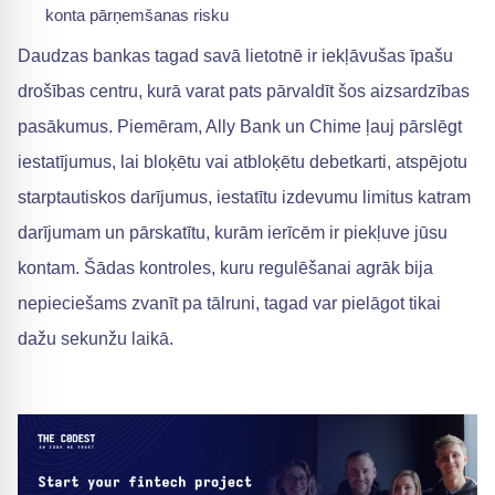
konta pārņemšanas risku
Daudzas bankas tagad savā lietotnē ir iekļāvušas īpašu
drošības centru, kurā varat pats pārvaldīt šos aizsardzības
pasākumus. Piemēram, Ally Bank un Chime ļauj pārslēgt
iestatījumus, lai bloķētu vai atbloķētu debetkarti, atspējotu
starptautiskos darījumus, iestatītu izdevumu limitus katram
darījumam un pārskatītu, kurām ierīcēm ir piekļuve jūsu
kontam. Šādas kontroles, kuru regulēšanai agrāk bija
nepieciešams zvanīt pa tālruni, tagad var pielāgot tikai
dažu sekunžu laikā.