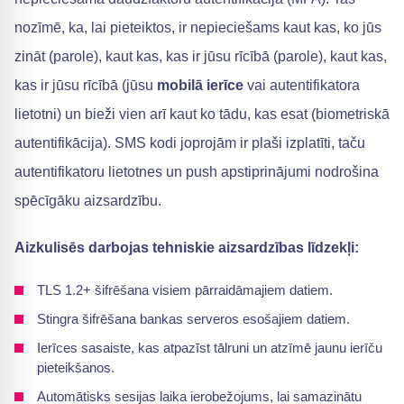
nozīmē, ka, lai pieteiktos, ir nepieciešams kaut kas, ko jūs
zināt (parole), kaut kas, kas ir jūsu rīcībā (parole), kaut kas,
kas ir jūsu rīcībā (jūsu
mobilā ierīce
vai autentifikatora
lietotni) un bieži vien arī kaut ko tādu, kas esat (biometriskā
autentifikācija). SMS kodi joprojām ir plaši izplatīti, taču
autentifikatoru lietotnes un push apstiprinājumi nodrošina
spēcīgāku aizsardzību.
Aizkulisēs darbojas tehniskie aizsardzības līdzekļi:
TLS 1.2+ šifrēšana visiem pārraidāmajiem datiem.
Stingra šifrēšana bankas serveros esošajiem datiem.
Ierīces sasaiste, kas atpazīst tālruni un atzīmē jaunu ierīču
pieteikšanos.
Automātisks sesijas laika ierobežojums, lai samazinātu