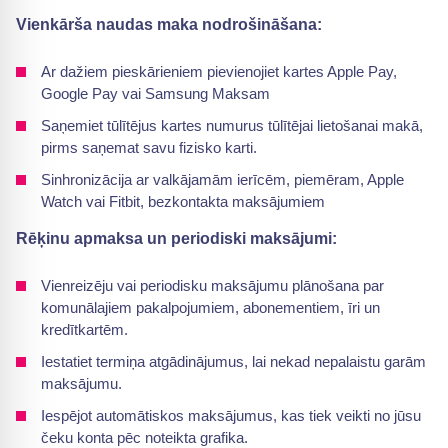
Vienkārša naudas maka nodrošināšana:
Ar dažiem pieskārieniem pievienojiet kartes Apple Pay,
Google Pay vai Samsung Maksam
Saņemiet tūlītējus kartes numurus tūlītējai lietošanai makā,
pirms saņemat savu fizisko karti.
Sinhronizācija ar valkājamām ierīcēm, piemēram, Apple
Watch vai Fitbit, bezkontakta maksājumiem
Rēķinu apmaksa un periodiski maksājumi:
Vienreizēju vai periodisku maksājumu plānošana par
komunālajiem pakalpojumiem, abonementiem, īri un
kredītkartēm.
Iestatiet termiņa atgādinājumus, lai nekad nepalaistu garām
maksājumu.
Iespējot automātiskos maksājumus, kas tiek veikti no jūsu
čeku konta pēc noteikta grafika.