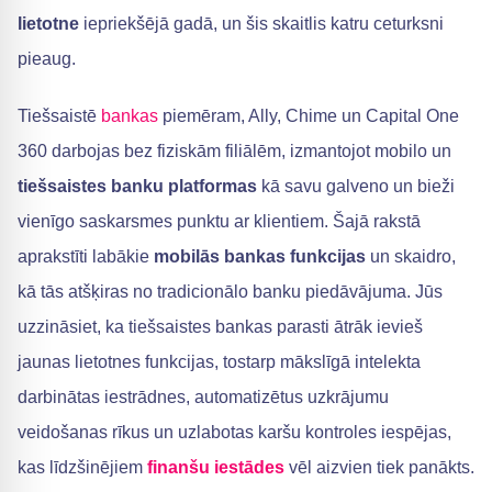
lietotne
iepriekšējā gadā, un šis skaitlis katru ceturksni
pieaug.
Tiešsaistē
bankas
piemēram, Ally, Chime un Capital One
360 darbojas bez fiziskām filiālēm, izmantojot mobilo un
tiešsaistes banku platformas
kā savu galveno un bieži
vienīgo saskarsmes punktu ar klientiem. Šajā rakstā
aprakstīti labākie
mobilās bankas funkcijas
un skaidro,
kā tās atšķiras no tradicionālo banku piedāvājuma. Jūs
uzzināsiet, ka tiešsaistes bankas parasti ātrāk ievieš
jaunas lietotnes funkcijas, tostarp mākslīgā intelekta
darbinātas iestrādnes, automatizētus uzkrājumu
veidošanas rīkus un uzlabotas karšu kontroles iespējas,
kas līdzšinējiem
finanšu iestādes
vēl aizvien tiek panākts.