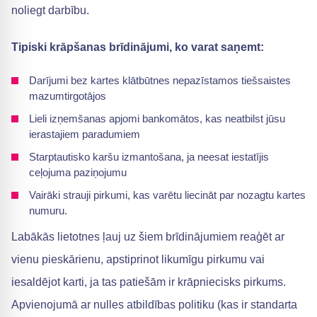
noliegt darbību.
Tipiski krāpšanas brīdinājumi, ko varat saņemt:
Darījumi bez kartes klātbūtnes nepazīstamos tiešsaistes
mazumtirgotājos
Lieli izņemšanas apjomi bankomātos, kas neatbilst jūsu
ierastajiem paradumiem
Starptautisko karšu izmantošana, ja neesat iestatījis
ceļojuma paziņojumu
Vairāki strauji pirkumi, kas varētu liecināt par nozagtu kartes
numuru.
Labākās lietotnes ļauj uz šiem brīdinājumiem reaģēt ar
vienu pieskārienu, apstiprinot likumīgu pirkumu vai
iesaldējot karti, ja tas patiešām ir krāpniecisks pirkums.
Apvienojumā ar nulles atbildības politiku (kas ir standarta