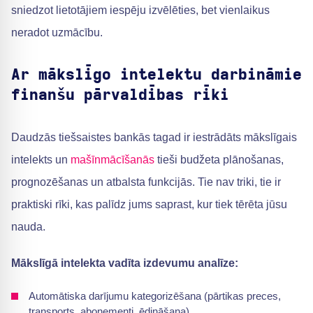
sniedzot lietotājiem iespēju izvēlēties, bet vienlaikus
neradot uzmācību.
Ar mākslīgo intelektu darbināmie
finanšu pārvaldības rīki
Daudzās tiešsaistes bankās tagad ir iestrādāts mākslīgais
intelekts un
mašīnmācīšanās
tieši budžeta plānošanas,
prognozēšanas un atbalsta funkcijās. Tie nav triki, tie ir
praktiski rīki, kas palīdz jums saprast, kur tiek tērēta jūsu
nauda.
Mākslīgā intelekta vadīta izdevumu analīze:
Automātiska darījumu kategorizēšana (pārtikas preces,
transports, abonementi, ēdināšana).