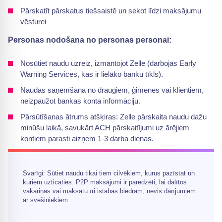
Pārskatīt pārskatus tiešsaistē un sekot līdzi maksājumu
vēsturei
Personas nodošana no personas personai:
Nosūtiet naudu uzreiz, izmantojot Zelle (darbojas Early
Warning Services, kas ir lielāko banku tīkls).
Naudas saņemšana no draugiem, ģimenes vai klientiem,
neizpaužot bankas konta informāciju.
Pārsūtīšanas ātrums atšķiras: Zelle pārskaita naudu dažu
minūšu laikā, savukārt ACH pārskaitījumi uz ārējiem
kontiem parasti aizņem 1-3 darba dienas.
Svarīgi: Sūtiet naudu tikai tiem cilvēkiem, kurus pazīstat un
kuriem uzticaties. P2P maksājumi ir paredzēti, lai dalītos
vakariņās vai maksātu īri istabas biedram, nevis darījumiem
ar svešiniekiem.