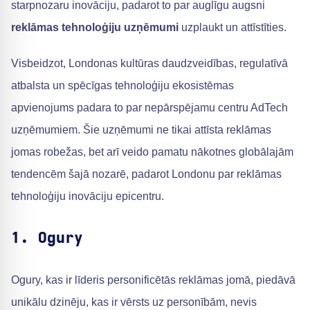
starpnozaru inovāciju, padarot to par auglīgu augsni
reklāmas tehnoloģiju uzņēmumi
uzplaukt un attīstīties.
Visbeidzot, Londonas kultūras daudzveidības, regulatīvā
atbalsta un spēcīgas tehnoloģiju ekosistēmas
apvienojums padara to par nepārspējamu centru AdTech
uzņēmumiem. Šie uzņēmumi ne tikai attīsta reklāmas
jomas robežas, bet arī veido pamatu nākotnes globālajām
tendencēm šajā nozarē, padarot Londonu par reklāmas
tehnoloģiju inovāciju epicentru.
1. Ogury
Ogury, kas ir līderis personificētās reklāmas jomā, piedāvā
unikālu dzinēju, kas ir vērsts uz personībām, nevis