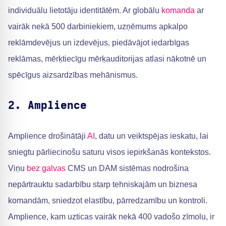
individuālu lietotāju identitātēm. Ar globālu
komanda
ar
vairāk nekā 500 darbiniekiem, uzņēmums apkalpo
reklāmdevējus un izdevējus, piedāvājot iedarbīgas
reklāmas, mērķtiecīgu mērķauditorijas atlasi nākotnē un
spēcīgus aizsardzības mehānismus.
2. Amplience
Amplience drošinātāji
AI
, datu un veiktspējas ieskatu, lai
sniegtu pārliecinošu saturu visos iepirkšanās kontekstos.
Viņu
bez galvas
CMS un DAM sistēmas nodrošina
nepārtrauktu sadarbību starp tehniskajām un biznesa
komandām, sniedzot elastību, pārredzamību un kontroli.
Amplience, kam uzticas vairāk nekā 400 vadošo zīmolu, ir