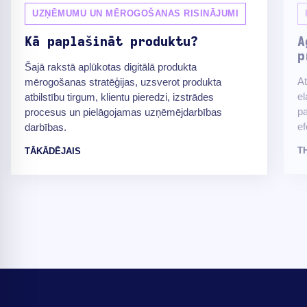
UZŅĒMUMU UN MĒROGOŠANAS RISINĀJUMI
Kā paplašināt produktu?
A
p
Šajā rakstā aplūkotas digitālā produkta
At
mērogošanas stratēģijas, uzsverot produkta
el
atbilstību tirgum, klientu pieredzi, izstrādes
pa
procesus un pielāgojamas uzņēmējdarbības
ef
darbības.
T
TĀKĀDĒJAIS