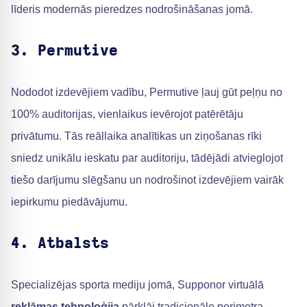
līderis modernās pieredzes nodrošināšanas jomā.
3. Permutive
Nododot izdevējiem vadību, Permutive ļauj gūt peļņu no
100% auditorijas, vienlaikus ievērojot patērētāju
privātumu. Tās reāllaika analītikas un ziņošanas rīki
sniedz unikālu ieskatu par auditoriju, tādējādi atvieglojot
tiešo darījumu slēgšanu un nodrošinot izdevējiem vairāk
iepirkumu piedāvājumu.
4. Atbalsts
Specializējas sporta mediju jomā, Supponor virtuālā
reklāmas tehnoloģija
pārklāj tradicionālo perimetra