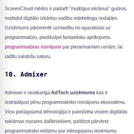
ScreenCloud mērķis ir padarīt "muļķīgus ekrānus" gudrus,
nododot digitālo izkārtņu vadību mārketinga nodaļām.
Uzņēmums pārorientē uzmanību no aparatūras uz
programmatūru, piedāvājot fantastisku aprīkojumu.
programmatūras risinājumi
par pieņemamām cenām, lai
radītu saistošu saturu.
10. Admixer
Admixer ir neatkarīga
AdTech uzņēmums
kas ir
izstrādājusi pilnu programmatisko risinājumu ekosistēmu.
Viņu pielāgojamā tehnoloģija ir paredzēta visiem digitālās
reklāmas nozares dalībniekiem, palīdzot pārvērst
programmatisko reklāmu par mērogojamu ieņēmumu