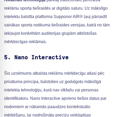
reklāmu sporta tiešraidēs ar digitālo saturu. Uz mākslīgo
intelektu balstīta platforma Supponor AIR® ļauj pārraidīt
vairākas sporta notikuma tiešraides versijas, katrā no tām
iekļaujot konkrētām auditorijas grupām atbilstošas
mērķtiecīgas reklāmas.
5. Nano Interactive
Šis uzņēmums atbalsta reklāmu mērķtiecīgu atlasi pēc
privātuma principa, balstoties uz godalgotu mākslīgā
intelekta tehnoloģiju, kurā nav sīkfailu vai personas
identifikatoru. Nano Interactive apvieno tiešos datus par
nodomiem ar nākamās paaudzes kontekstuālo
mērķēšanu, lai nodrošinātu precīzu veiktspējas