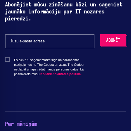
Abonējiet mūsu zināšanu bāzi un saņemiet
jaunāko informāciju par IT nozares
pieredzi.
Es piekrītu saņemt mārketinga un pārdošanas
paziņojumus no The Codest un atļaut The Codest
uzglabāt un apstrādāt manus personas datus, kā
paskaidrots mūsu
Konfidencialitātes politika.
Par māmiņām