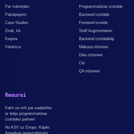
Par māmiņām
Programmatūras izstrāde
Pakalpojumi
Backend izstrāde
Case Studies
Frontend izveide
Zināt, kā
Staff Augmentation
Karjera
Backend izstrādātāji
Vārdnīca
Mākoņa inženieri
Datu inženieri
Citi
QA inženieri
Resursi
Fakti un mīti par sadarbību
ar ārējo programmatūras
izstrādes partneri
No ASV uz Eiropu: Kāpēc
Amerikas jaunuzņēmumi