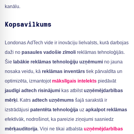
kanālu.
Kopsavilkums
Londonas AdTech vide ir inovāciju lielvalsts, kurā darbojas
daži no
pasaules vadošie zīmoli
reklāmas tehnoloģijās.
Šie
labākie reklāmas tehnoloģiju uzņēmumi
no jauna
nosaka veidu, kā
reklāmas inventārs
tiek pārvaldīta un
optimizēta, izmantojot
mākslīgais intelekts
piedāvāt
jaudīgi adtech risinājumi
kas atbilst
uzņēmējdarbības
mērķi
. Katrs
adtech uzņēmums
šajā sarakstā ir
izstrādājusi
patentēta tehnoloģija
uz
apkalpot reklāmas
efektīvāk, nodrošinot, ka pareizie ziņojumi sasniedz
mērķauditorija
. Viņi ne tikai atbalsta
uzņēmējdarbības