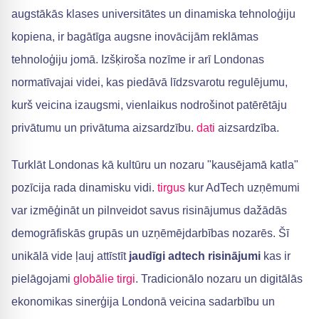
augstākās klases universitātes un dinamiska tehnoloģiju
kopiena, ir bagātīga augsne inovācijām reklāmas
tehnoloģiju jomā. Izšķiroša nozīme ir arī Londonas
normatīvajai videi, kas piedāvā līdzsvarotu regulējumu,
kurš veicina izaugsmi, vienlaikus nodrošinot patērētāju
privātumu un privātuma aizsardzību.
dati
aizsardzība.
Turklāt Londonas kā kultūru un nozaru "kausējamā katla"
pozīcija rada dinamisku vidi.
tirgus
kur AdTech uzņēmumi
var izmēģināt un pilnveidot savus risinājumus dažādās
demogrāfiskās grupās un uzņēmējdarbības nozarēs. Šī
unikālā vide ļauj attīstīt
jaudīgi adtech risinājumi
kas ir
pielāgojami
globālie tirgi
. Tradicionālo nozaru un digitālās
ekonomikas sinerģija Londonā veicina sadarbību un