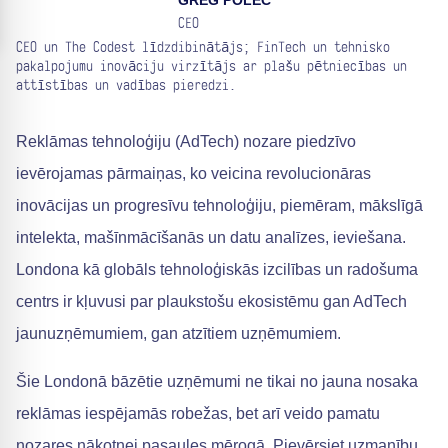
GREG POLEC
CEO
CEO un The Codest līdzdibinātājs; FinTech un tehnisko
pakalpojumu inovāciju virzītājs ar plašu pētniecības un
attīstības un vadības pieredzi.
Reklāmas tehnoloģiju (AdTech) nozare piedzīvo
ievērojamas pārmaiņas, ko veicina revolucionāras
inovācijas un progresīvu tehnoloģiju, piemēram, mākslīgā
intelekta, mašīnmācīšanās un datu analīzes, ieviešana.
Londona kā globāls tehnoloģiskās izcilības un radošuma
centrs ir kļuvusi par plaukstošu ekosistēmu gan AdTech
jaunuzņēmumiem, gan atzītiem uzņēmumiem.
Šie Londonā bāzētie uzņēmumi ne tikai no jauna nosaka
reklāmas iespējamās robežas, bet arī veido pamatu
nozares nākotnei pasaules mērogā. Pievērsiet uzmanību