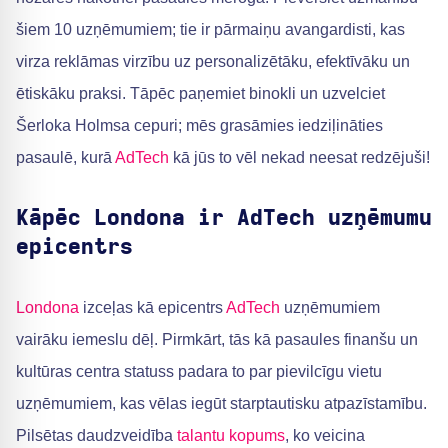
šiem 10 uzņēmumiem; tie ir pārmaiņu avangardisti, kas
virza reklāmas virzību uz personalizētāku, efektīvāku un
ētiskāku praksi. Tāpēc paņemiet binokli un uzvelciet
Šerloka Holmsa cepuri; mēs grasāmies iedziļināties
pasaulē, kurā
AdTech
kā jūs to vēl nekad neesat redzējuši!
Kāpēc Londona ir AdTech uzņēmumu
epicentrs
Londona
izceļas kā epicentrs
AdTech
uzņēmumiem
vairāku iemeslu dēļ. Pirmkārt, tās kā pasaules finanšu un
kultūras centra statuss padara to par pievilcīgu vietu
uzņēmumiem, kas vēlas iegūt starptautisku atpazīstamību.
Pilsētas daudzveidība
talantu kopums
, ko veicina