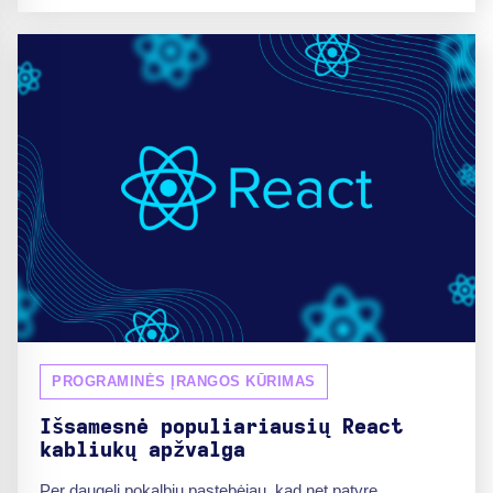
PROGRAMINĖS ĮRANGOS KŪRIMAS
Išsamesnė populiariausių React
kabliukų apžvalga
Per daugelį pokalbių pastebėjau, kad net patyrę