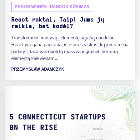
PROGRAMINĖS ĮRANGOS KŪRIMAS
React raktai, Taip! Jums jų
reikia, bet kodėl?
Transformuoti masyvą į elementų sąrašą naudojant
React yra gana paprasta, iš esmės viskas, ką jums reikia
padaryti, tai atvaizduoti tą masyvą ir grąžinti tinkamą
elementą kiekvienam...
PRZEMYSŁAW ADAMCZYK