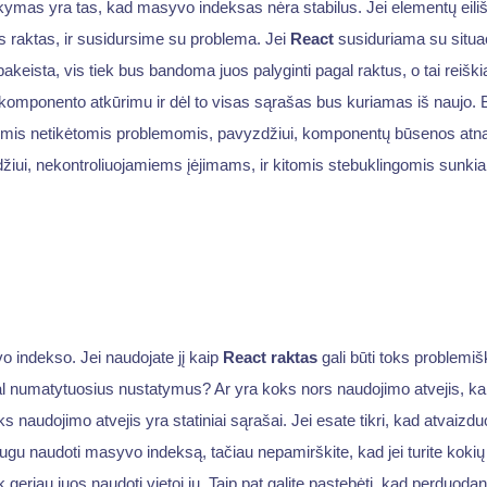
kymas yra tas, kad masyvo indeksas nėra stabilus. Jei elementų eil
as raktas, ir susidursime su problema. Jei
React
susiduriama su situac
akeista, vis tiek bus bandoma juos palyginti pagal raktus, o tai reišk
komponento atkūrimu ir dėl to visas sąrašas bus kuriamas iš naujo. B
riomis netikėtomis problemomis, pavyzdžiui, komponentų būsenos atn
iui, nekontroliuojamiems įėjimams, ir kitomis stebuklingomis sunkia
 indekso. Jei naudojate jį kaip
React raktas
gali būti toks problemi
 numatytuosius nustatymus? Ar yra koks nors naudojimo atvejis, kai 
s naudojimo atvejis yra statiniai sąrašai. Jei esate tikri, kad atvaiz
ugu naudoti masyvo indeksą, tačiau nepamirškite, kad jei turite kokių 
iek geriau juos naudoti vietoj jų. Taip pat galite pastebėti, kad perduod