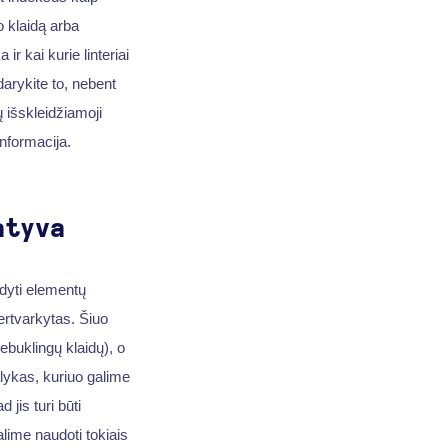
o klaidą arba
r kai kurie linteriai
darykite to, nebent
ų išskleidžiamoji
nformacija.
atyva
dyti elementų
pertvarkytas. Šiuo
tebuklingų klaidų), o
ykas, kuriuo galime
 jis turi būti
lime naudoti tokiais