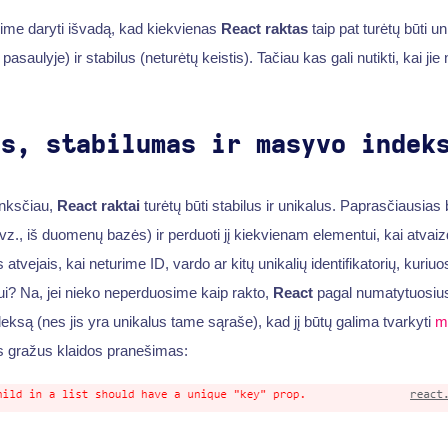
ime daryti išvadą, kad kiekvienas
React raktas
taip pat turėtų būti u
saulyje) ir stabilus (neturėtų keistis). Tačiau kas gali nutikti, kai jie 
as, stabilumas ir masyvo indek
anksčiau,
React raktai
turėtų būti stabilus ir unikalus. Paprasčiausias 
pvz., iš duomenų bazės) ir perduoti jį kiekvienam elementui, kai atv
s atvejais, kai neturime ID, vardo ar kitų unikalių identifikatorių, kuri
i? Na, jei nieko neperduosime kaip rakto,
React
pagal numatytuosiu
eksą (nes jis yra unikalus tame sąraše), kad jį būtų galima tvarkyti
m
as gražus klaidos pranešimas: