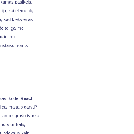
iškumas pasikeis,
ija, kai elementų
ia, kad kiekvienas
e to, galime
aujinimu
i ištaisomomis
škas, kodėl
React
galima taip daryti?
duojamo sąrašo tvarka
nors unikalių
ant indeksus kaip