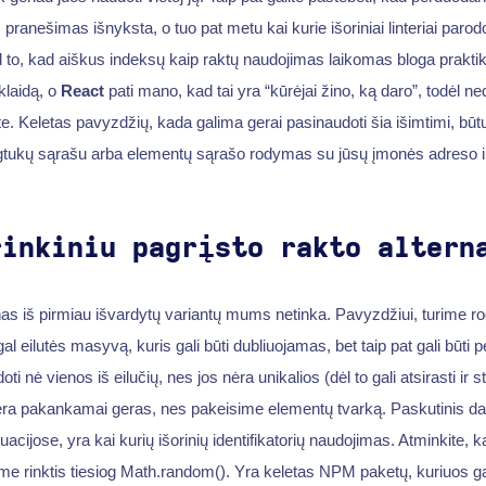
 pranešimas išnyksta, o tuo pat metu kai kurie išoriniai linteriai parod
l to, kad aiškus indeksų kaip raktų naudojimas laikomas bloga praktika i
 klaidą, o
React
pati mano, kad tai yra “kūrėjai žino, ką daro”, todėl ne
ote. Keletas pavyzdžių, kada galima gerai pasinaudoti šia išimtimi, būt
mygtukų sąrašu arba elementų sąrašo rodymas su jūsų įmonės adreso i
rinkiniu pagrįsto rakto altern
as iš pirmiau išvardytų variantų mums netinka. Pavyzdžiui, turime ro
l eilutės masyvą, kuris gali būti dubliuojamas, bet taip pat gali būti 
i nė vienos iš eilučių, nes jos nėra unikalios (dėl to gali atsirasti ir s
a pakankamai geras, nes pakeisime elementų tvarką. Paskutinis dal
tuacijose, yra kai kurių išorinių identifikatorių naudojimas. Atminkite, kad
lime rinktis tiesiog Math.random(). Yra keletas NPM paketų, kuriuos ga