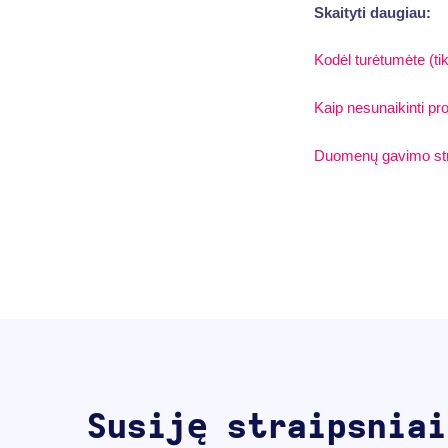
Skaityti daugiau:
Kodėl turėtumėte (tik
Kaip nesunaikinti pr
Duomenų gavimo str
Susiję straipsniai