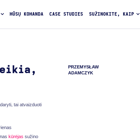
MŪSŲ KOMANDA
CASE STUDIES
SUŽINOKITE, KAIP
PRZEMYSŁAW
eikia,
ADAMCZYK
ryti, tai atvaizduoti
kvienas
enas
kūrėjas
sužino