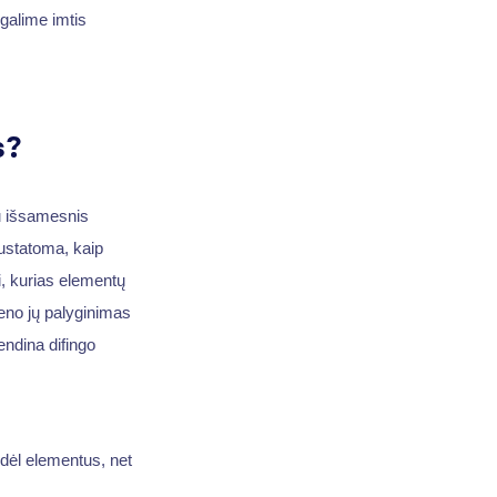
 galime imtis
s?
u išsamesnis
nustatoma, kaip
i, kurias elementų
ieno jų palyginimas
ndina difingo
odėl elementus, net