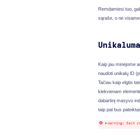
Remdamiesi tuo, gal
sąraše, o ne visame pa
Unikalum
Kaip jau minėjome 
naudoti unikalų ID (
Tačiau kaip elgtis tai
kiekvienam elementu
dabartinį masyvo ind
taip pat bus pateikt