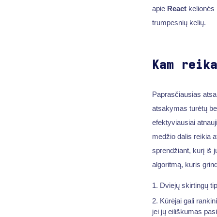
apie
React
kelionės p
trumpesnių kelių.
Kam reik
Paprasčiausias atsak
atsakymas turėtų be
efektyviausiai atnauj
medžio dalis reikia 
sprendžiant, kurį iš j
algoritmą, kuris gri
Dviejų skirtingų t
Kūrėjai gali ranki
jei jų eiliškumas pasi