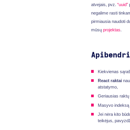
atvejais, pvz.
“uuid”
p
negalime rasti tinka
pirmiausia naudoti 
mūsų
projektas
.
Apibendr
Kiekvienas sąra
React raktai
naud
atstatymo,
Geriausias raktų
Masyvo indeksą ga
Jei nėra kito būdo
teikėjus, pavyzdž