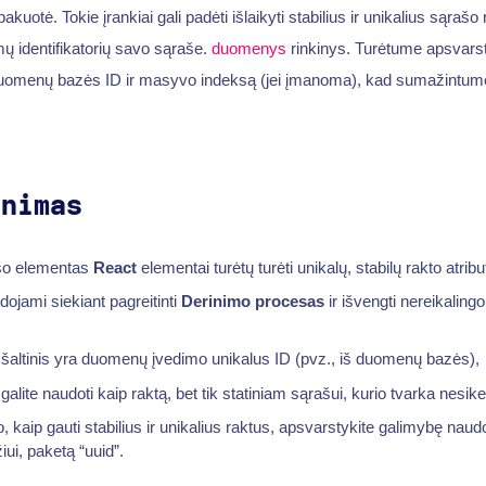
akuotė. Tokie įrankiai gali padėti išlaikyti stabilius ir unikalius sąrašo 
mų identifikatorių savo sąraše.
duomenys
rinkinys. Turėtume apsvarst
duomenų bazės ID ir masyvo indeksą (jei įmanoma), kad sumažintu
inimas
šo elementas
React
elementai turėtų turėti unikalų, stabilų rakto atribu
ojami siekiant pagreitinti
Derinimo procesas
ir išvengti nereikalin
 šaltinis yra duomenų įvedimo unikalus ID (pvz., iš duomenų bazės),
lite naudoti kaip raktą, bet tik statiniam sąrašui, kurio tvarka nesike
, kaip gauti stabilius ir unikalius raktus, apsvarstykite galimybę naudo
iui, paketą “uuid”.