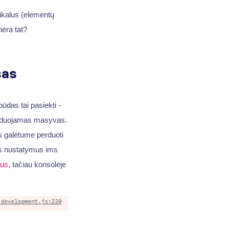
nikalus (elementų
nėra tat?
sas
būdas tai pasiekti -
aizduojamas masyvas.
uos galėtume perduoti
s nustatymus ims
us
, tačiau konsolėje