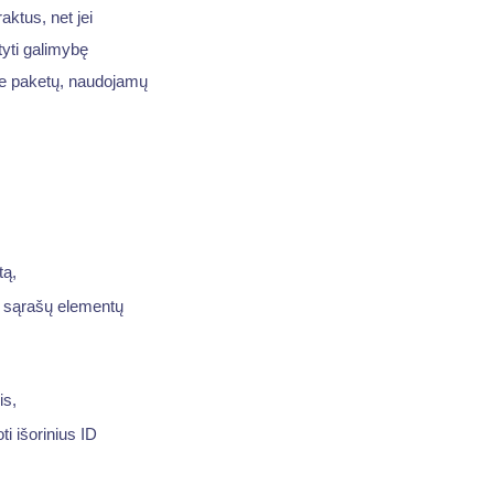
raktus, net jei
yti galimybę
me paketų, naudojamų
tą,
go sąrašų elementų
is,
ti išorinius ID