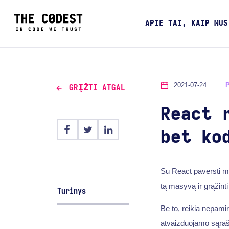
APIE TAI, KAIP MUS
2021-07-24
GRĮŽTI ATGAL
React 
bet ko
Su React paversti ma
tą masyvą ir grąžin
Turinys
Be to, reikia nepamir
atvaizduojamo sąraš