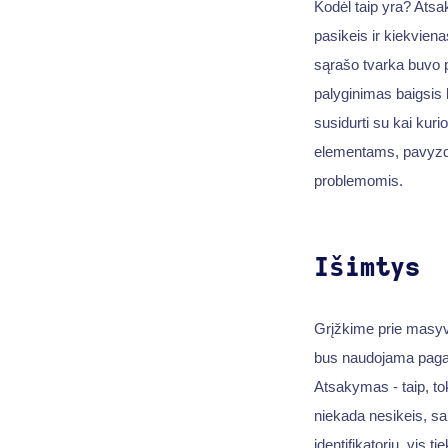
Kodėl taip yra? Atsa
pasikeis ir kiekvien
sąrašo tvarka buvo p
palyginimas baigsis 
susidurti su kai ku
elementams, pavyzdž
problemomis.
Išimtys
Grįžkime prie masyvo
bus naudojama pagal
Atsakymas - taip, tok
niekada nesikeis, sa
identifikatorių, vis t