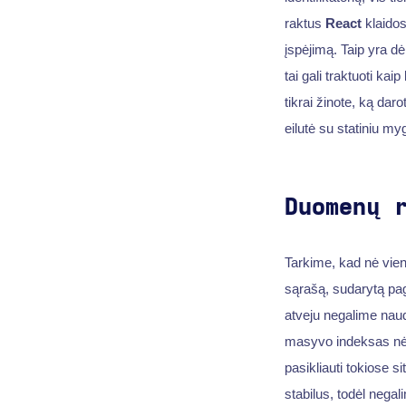
raktus
React
klaidos
įspėjimą. Taip yra dė
tai gali traktuoti kaip
tikrai žinote, ką dar
eilutė su statiniu 
Duomenų 
Tarkime, kad nė vien
sąrašą, sudarytą paga
atveju negalime naudot
masyvo indeksas nėr
pasikliauti tokiose si
stabilus, todėl nega