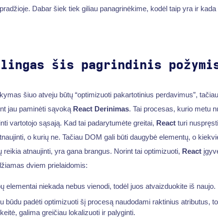
radžioje. Dabar šiek tiek giliau panagrinėkime, kodėl taip yra ir kada
alingas šis pagrindinis požymi
ymas šiuo atveju būtų “optimizuoti pakartotinius perdavimus”, tačia
nt jau paminėti sąvoką
React Derinimas
. Tai procesas, kurio metu 
inti vartotojo sąsają. Kad tai padarytumėte greitai,
React
turi nuspręst
atnaujinti, o kurių ne. Tačiau DOM gali būti daugybė elementų, o kiekv
ų reikia atnaujinti, yra gana brangus. Norint tai optimizuoti,
React
įgyve
ndžiamas dviem prielaidomis:
ipų elementai niekada nebus vienodi, todėl juos atvaizduokite iš naujo.
niu būdu padėti optimizuoti šį procesą naudodami raktinius atributus, t
keitė, galima greičiau lokalizuoti ir palyginti.