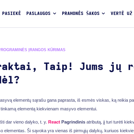
 PASIEKĖ
PASLAUGOS
PRAMONĖS ŠAKOS
VERTĖ UŽ
PROGRAMINĖS ĮRANGOS KŪRIMAS
raktai, Taip! Jums jų r
dėl?
syvą elementų sąrašu gana paprasta, iš esmės viskas, ką reikia pada
ti tinkamą elementą kiekvienam masyvo elementui.
šti dar vieno dalyko, t. y.
React
Pagrindinis
atributą, jį turi turėti kie
o elementas. Ši sąvoka yra vienas iš pirmųjų dalykų, kuriuos kiekvi