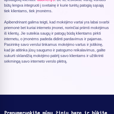
būtų lengva integruoti į svetainę ir kurie turėtų patogią sąsają
tiek klientams, tiek įmonėms.
Apibendrinant galima teigti, kad mokėjimo vartai yra labai svarbi
priemonė bet kuriai interneto įmonei, norinčiai priimti mokėjimus
iš klientų. Jie suteikia saugų ir patogų būdą klientams pirkti
internetu, o įmonėms padeda didinti pardavimus ir pajamas.
Pasirinkę savo verslui tinkamus mokėjimo vartus ir įsitikinę,
kad jie atitinka jūsų saugumo ir patogumo reikalavimus, galite
sukurti sklandžią mokėjimo patirtį savo klientams ir užtikrinti
sėkmingą savo interneto verslo plėtrą.
Prenumeruokite mūsų žinių bazę ir būkite