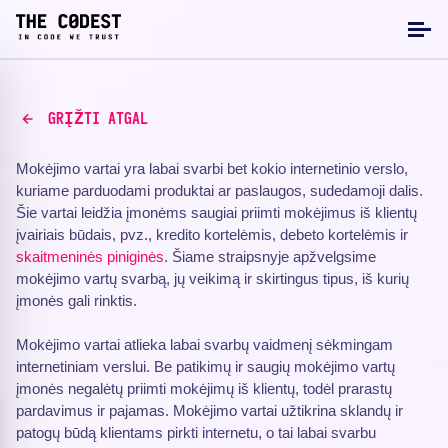
GRĮŽTI ATGAL
Mokėjimo vartai yra labai svarbi bet kokio internetinio verslo,
kuriame parduodami produktai ar paslaugos, sudedamoji dalis.
Šie vartai leidžia įmonėms saugiai priimti mokėjimus iš klientų
įvairiais būdais, pvz., kredito kortelėmis, debeto kortelėmis ir
skaitmeninės piniginės
. Šiame straipsnyje apžvelgsime
mokėjimo vartų svarbą, jų veikimą ir skirtingus tipus, iš kurių
įmonės gali rinktis.
Mokėjimo vartai atlieka labai svarbų vaidmenį sėkmingam
internetiniam verslui. Be patikimų ir saugių mokėjimo vartų
įmonės negalėtų priimti mokėjimų iš klientų, todėl prarastų
pardavimus ir pajamas. Mokėjimo vartai užtikrina sklandų ir
patogų būdą klientams pirkti internetu, o tai labai svarbu