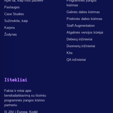
Apie tai, kaip mus pasiekė
Programinės įrangos
kūrimas
Paslaugos
Galinės dalies kūrimas
Case Studies
Priekinės dalies kūrimas
Sužinokite, kaip
Staff Augmentation
Karjera
Atgalinės versijos kūrėjai
Žodynas
Debesų inžinieriai
Duomenų inžinieriai
Kita
QA inžinieriai
Ištekliai
Faktai ir mitai apie
bendradarbiavimą su išoriniu
programinės įrangos kūrimo
partneriu
Iš JAV į Europą: Kodėl