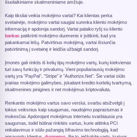
šiuolaikiniame skaitmeniniame amžiuje.
Kaip tiksliai veikia mokėjimo vartai? Kai klientas perka
svetainėje, mokėjimo vartai saugiai surenka kliento mokėjimo
informaciją ir apdoroja sandorį. Vartai palaiko ryšį su kliento
bankas
patikrinti mokėjimo duomenis ir įsitikinti, kad yra
pakankamai lėšų. Patvirtinus mokėjimą, vartai išsiunčia
patvirtinimą į svetainę ir leidžia užbaigti sandorį.
Įmonės gali rinktis iš kelių tipų mokėjimo vartų, kurių kiekvienas
turi savų funkcijų ir privalumų. Vieni populiariausių mokėjimo
vartų yra "PayPal", "Stripe" ir "Authorize.Net". Šie vartai siūlo
įvairias mokėjimo galimybes, įskaitant kredito kortelių tvarkymą,
skaitmenines pinigines ir net mokėjimus kriptovaliuta.
Renkantis mokėjimo vartus savo verslui, svarbu atsižvelgti į
tokius veiksnius kaip saugumas, naudojimo paprastumas ir
mokesčiai. Apdorojant mokėjimus internetu svarbiausia yra
saugumas, todėl būtinai rinkitės vartus, kurie atitinka PCI
reikalavimus ir siūlo pažangią šifravimo technologiją, kad
apsaugotų klientus.
duomenys
. Be to, ieškokite vartų, kuriuos