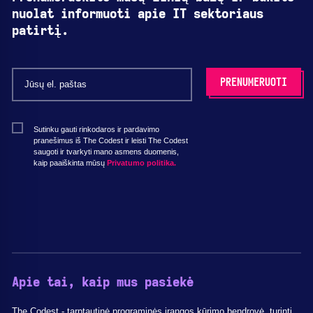
nuolat informuoti apie IT sektoriaus
patirtį.
Sutinku gauti rinkodaros ir pardavimo
pranešimus iš The Codest ir leisti The Codest
saugoti ir tvarkyti mano asmens duomenis,
kaip paaiškinta mūsų
Privatumo politika.
Apie tai, kaip mus pasiekė
The Codest - tarptautinė programinės įrangos kūrimo bendrovė, turinti