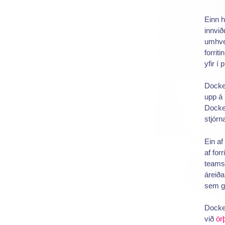
Einn h
innvið
umhver
forrit
yfir í
Docker
upp á 
Docker
stjórn
Ein af
af for
teams 
áreiða
sem ge
Docker
við
ör