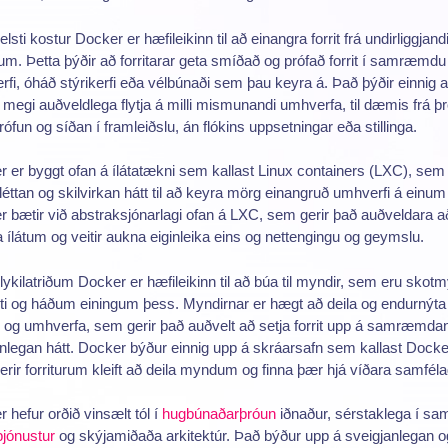
elsti kostur Docker er hæfileikinn til að einangra forrit frá undirliggjand
um. Þetta þýðir að forritarar geta smíðað og prófað forrit í samræmdu
fi, óháð stýrikerfi eða vélbúnaði sem þau keyra á. Það þýðir einnig 
in megi auðveldlega flytja á milli mismunandi umhverfa, til dæmis frá þ
 prófun og síðan í framleiðslu, án flókins uppsetningar eða stillinga.
 er byggt ofan á ílátatækni sem kallast Linux containers (LXC), sem
léttan og skilvirkan hátt til að keyra mörg einangruð umhverfi á einum 
 bætir við abstraksjónarlagi ofan á LXC, sem gerir það auðveldara a
a ílátum og veitir aukna eiginleika eins og nettengingu og geymslu.
 lykilatriðum Docker er hæfileikinn til að búa til myndir, sem eru skotm
riti og háðum einingum þess. Myndirnar er hægt að deila og endurnýta 
og umhverfa, sem gerir það auðvelt að setja forrit upp á samræmda
nlegan hátt. Docker býður einnig upp á skráarsafn sem kallast Dock
rir forriturum kleift að deila myndum og finna þær hjá víðara samféla
 hefur orðið vinsælt tól í
hugbúnaðarþróun
iðnaður, sérstaklega í sa
þjónustur
og skýjamiðaða arkitektúr. Það býður upp á sveigjanlegan o