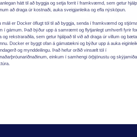
nlegan hátt til að byggja og setja forrit í framkvæmd, sem getur hjál
num að draga úr kostnaði, auka sveigjanleika og efla nýsköpun.
tu máli er Docker öflugt tól til að byggja, senda í framkvæmd og stjórn
um í gámum. Það býður upp á samræmt og flytjanlegt umhverfi fyrir for
a og rekstraraðila, sem getur hjálpað til við að draga úr villum og bæta
nu. Docker er byggt ofan á gámatækni og býður upp á auka eiginlei
dagerð og mynddeilingu. Það hefur orðið vinsælt tól í
naðarþróunariðnaðinum, einkum í samhengi örþjónustu og skýjamiða
ktúra.