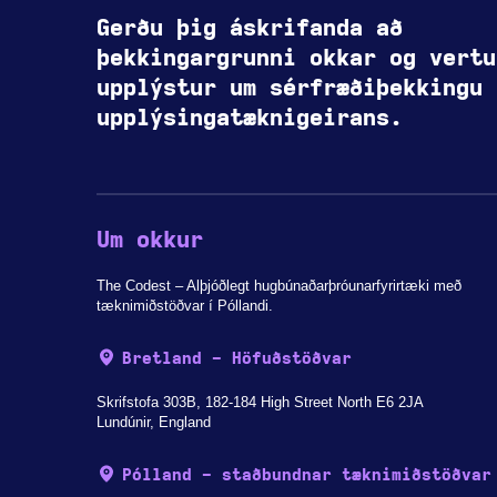
Gerðu þig áskrifanda að
þekkingargrunni okkar og vertu
upplýstur um sérfræðiþekkingu
upplýsingatæknigeirans.
Um okkur
The Codest – Alþjóðlegt hugbúnaðarþróunarfyrirtæki með
tæknimiðstöðvar í Póllandi.
Bretland - Höfuðstöðvar
Skrifstofa 303B, 182-184 High Street North E6 2JA
Lundúnir, England
Pólland - staðbundnar tæknimiðstöðvar