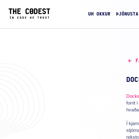
UM OKKUR
ÞJÓNUSTA
F
DOC
Docke
forrit
hvaða 
Í kjar
stjórn
rekstr