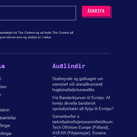
samskipti frá The Codest og að leyfa The Codest að
um mínum eins og útskýrt er í okkar
ta
Auðlindir
i
Staðreyndir og goðsagnir um
samstarf við utanaðkomandi
róun
hugbúnaðarþróunaraðila
n
Frá Bandaríkjunum til Evrópu: Af
hverju ákveða bandarísk
sprotafyrirtæki að flytja til Evrópu?
tation
Samanburður á
 bakhliðar
tæknifjarkerfisþróunarmiðstöðvum:
ðingar
Tech Offshore Europe (Pólland),
ASEAN (Filippseyjar), Eurasia
ðingar