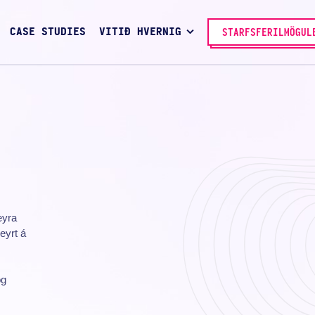
CASE STUDIES
VITIÐ HVERNIG
STARFSFERILMÖGUL
eyra
eyrt á
og