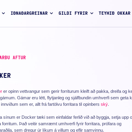
IÐNAÐARGREINAR
GILDI FYRIR
TEYMIÐ OKKAR
ARÐU AFTUR
KER
r
er opinn vettvangur sem gerir forriturum kleift að pakka, dreifa og k
 í gámum. Gámar eru létt, flytjanleg og sjálfbundin umhverfi sem geta k
innviðum sem er, allt frá fartölvu forritara til opinbers
ský
.
na sínum er Docker tæki sem einfaldar ferlið við að byggja, setja upp 
a forritum. Það veitir samræmt umhverfi fyrir forritara, prófara og
araðila, sem dregur úr líkum á villum og eflir samvinnu.