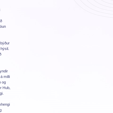
i
að
róun
 býður
hýsil.
ð
yndir
á milli
n og
er Hub,
gi.
mhengi
g