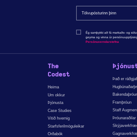
Ég samþykki að fá markaðs- og sölu
geyma og vinna úr persónuupplýsing
Persónuverndarstefna
The
Þjónus
Codest
Það er ráðgjaf
Hugbúnaðarþ
Heima
Bakendaþróu
Um okkur
Framþróun
Þjónusta
Staff Augmen
Case Studies
Þróunaraðilar
Vitið hvernig
Skýjaverkfræ
Starfsferilmöguleikar
Gagnaverkfræ
Orðabók