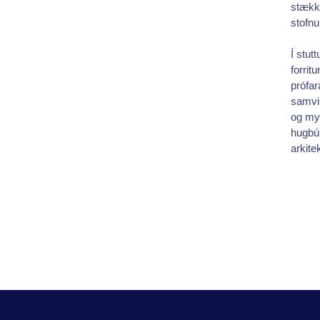
stækka
stofnu
Í stut
forrit
prófar
samvin
og myn
hugbú
arkite