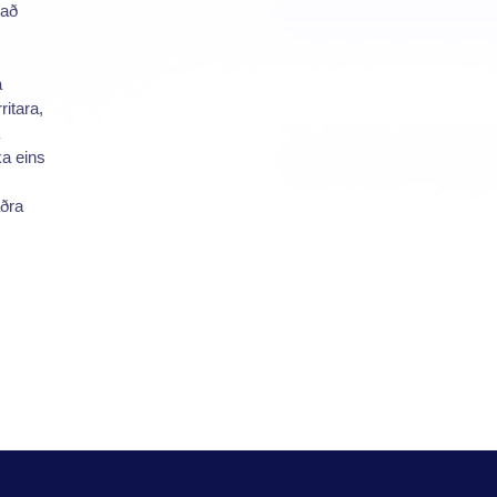
pað
a
ritara,
ka eins
ðra