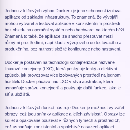
Jednou z klíčových výhod Dockeru je jeho schopnost izolovat
aplikace od základní infrastruktury. To znamená, že vývojáři
mohou vytvářet a testovat aplikace v konzistentním prostředí
bez ohledu na operační systém nebo hardware, na kterém běží.
Znamená to také, že aplikace lze snadno přesouvat mezi
různými prostředími, například z vývojového do testovacího a
produkčního, bez nutnosti složité konfigurace nebo nastavení.
Docker je postaven na technologii kontejnerizace nazvané
linuxové kontejnery (LXC), která poskytuje lehký a efektivní
způsob, jak provozovat více izolovaných prostředí na jednom
hostiteli. Docker přidává nad LXC vrstvu abstrakce, která
usnadňuje správu kontejnerů a poskytuje další funkce, jako je
síť a úložiště.
Jednou z klíčových funkcí nástroje Docker je možnost vytvářet
obrazy, což jsou snímky aplikace a jejích závislostí. Obrazy lze
sdílet a opakovaně používat v různých týmech a prostředích,
což usnadňuje konzistentní a spolehlivé nasazení aplikací.