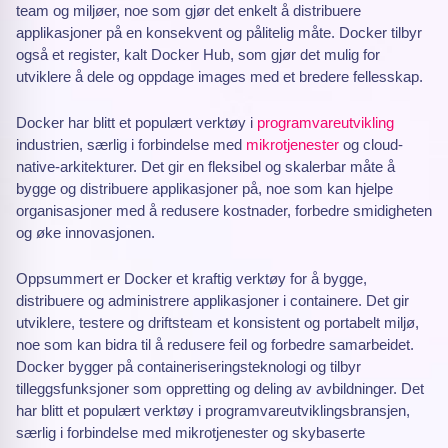
team og miljøer, noe som gjør det enkelt å distribuere
applikasjoner på en konsekvent og pålitelig måte. Docker tilbyr
også et register, kalt Docker Hub, som gjør det mulig for
utviklere å dele og oppdage images med et bredere fellesskap.
Docker har blitt et populært verktøy i
programvareutvikling
industrien, særlig i forbindelse med
mikrotjenester
og cloud-
native-arkitekturer. Det gir en fleksibel og skalerbar måte å
bygge og distribuere applikasjoner på, noe som kan hjelpe
organisasjoner med å redusere kostnader, forbedre smidigheten
og øke innovasjonen.
Oppsummert er Docker et kraftig verktøy for å bygge,
distribuere og administrere applikasjoner i containere. Det gir
utviklere, testere og driftsteam et konsistent og portabelt miljø,
noe som kan bidra til å redusere feil og forbedre samarbeidet.
Docker bygger på containeriseringsteknologi og tilbyr
tilleggsfunksjoner som oppretting og deling av avbildninger. Det
har blitt et populært verktøy i programvareutviklingsbransjen,
særlig i forbindelse med mikrotjenester og skybaserte