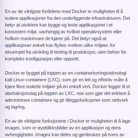
En av de viktigste fordelene med Docker er muligheten til å
isolere applikasjoner fra den underliggende infrastrukturen. Det
betyr at utviklere kan bygge og teste applikasjoner i et
konsistent miljø, uavhengig av hvilket operativsystem eller
hvilken maskinvare de kjører på. Det betyr også at
applikasjoner enkelt kan flyttes mellom ulike miljøer, for
eksempel fra utvikling til testing til produksjon, uten behov for
kompleks konfigurasjon eller oppsett.
Docker er bygget på toppen av en containeriseringsteknologi
kalt Linux-containere (LXC), som gir en lett og effektiv måte å
kjøre flere isolerte miljøer på én enkelt vert. Docker legger til et
abstraksjonslag på toppen av LXC, noe som gjør det enklere å
administrere containere og gir tilleggsfunksjoner som nettverk
og lagring.
En av de viktigste funksjonene i Docker er muligheten til å lage
images, som er øyeblikksbilder av en applikasjon og dens
avhengigheter. Images kan deles og gjenbrukes på tvers av