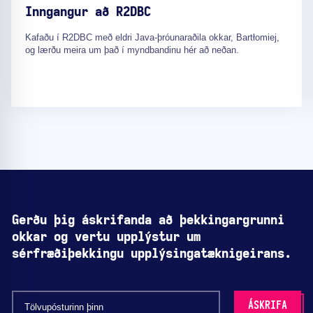
Inngangur að R2DBC
Kafaðu í R2DBC með eldri Java-þróunaraðila okkar, Bartłomiej,
og lærðu meira um það í myndbandinu hér að neðan.
Gerðu þig áskrifanda að þekkingargrunni
okkar og vertu upplýstur um
sérfræðiþekkingu upplýsingatæknigeirans.