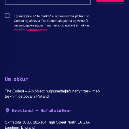
Ég samþykki að fá markaðs- og sölusamskipti frá The
Codest og að leyfa The Codest að geyma og vinna úr
persónuupplýsingum mínum eins og útskýrt er í okkar
Persónuverndarstefna
Um okkur
The Codest – Alþjóðlegt hugbúnaðarþróunarfyrirtæki með
tæknimiðstöðvar í Póllandi.
Bretland - Höfuðstöðvar
Skrifstofa 303B, 182-184 High Street North E6 2JA
Lundúnir, England