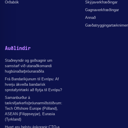
Orðabók
Skýjaverkfræðingar
Gagnaverkfræðingar
Annað
Gæðatryggingartæknime
Auðlindir
Staðreyndir og goðsagnir um
samstarf við utanaðkomandi
hugbúnaðarþróunaraðila
Frá Bandaríkjunum til Evrópu: Af
hverju ákveða bandarísk
sprotafyrirtæki að flytja til Evrópu?
Samanburður á
tæknifjarkerfisþróunarmiðstöðvum:
Tech Offshore Europe (Pólland),
ASEAN (Filippseyjar), Eurasia
(Tyrkland)
Hvert eru helstu áskoranir CTO-a