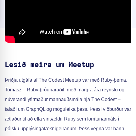
Lesið meira um Meetup
Þriðja útgáfa af The Codest Meetup var með Ruby-þema.
Tomasz – Ruby-þróunaraðili með margra ára reynslu og
núverandi yfirmaður mannauðsmála hjá The Codest –
talaði um GraphQL og möguleika þess. Þessi viðburður var
ætlaður til að efla vinsældir Ruby sem forritunarmáls í
pólsku upplýsingatæknigeiranum. Þess vegna var hann