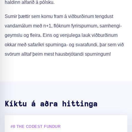
haldinn alfarið á pólsku.
Sumir þættir sem komu fram á viðburðinum tengdust
vandamálum með n+1, flóknum fyrirspurnum, samhengi-
geymslu og fleira. Eins og venjulega lauk viðburðinum
okkar með safaríkri spurninga- og svarafundi, þar sem við
svörum alltaf þeim mest hausbrjótandi spurningum!
Kíktu á aðra hittinga
#8 THE CODEST FUNDUR