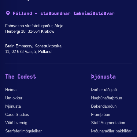
Pólland - staðbundnar tæknimiðstöðvar
Fabryczna skrifstofugarður, Aleja
Herbergi 18, 31-564 Kraków
Brain Embassy, Konstruktorska
11, 02-673 Varsjá, Pólland
The Codest
Þjónusta
Heima
Það er ráðgjafi
Um okkur
Hugbúnaðarþróun
Þjónusta
Bakendaþróun
Case Studies
Framþróun
Vitið hvernig
Staff Augmentation
Starfsferilmöguleikar
Þróunaraðilar bakhliðar