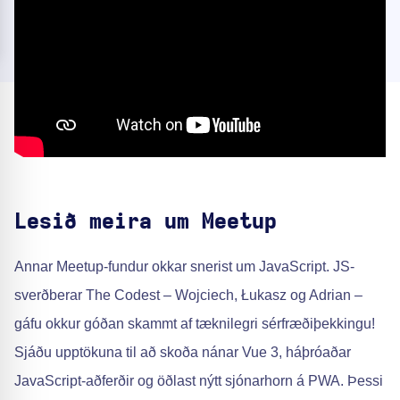
Lesið meira um Meetup
Annar Meetup-fundur okkar snerist um JavaScript. JS-
sverðberar The Codest – Wojciech, Łukasz og Adrian –
gáfu okkur góðan skammt af tæknilegri sérfræðiþekkingu!
Sjáðu upptökuna til að skoða nánar Vue 3, háþróaðar
JavaScript-aðferðir og öðlast nýtt sjónarhorn á PWA. Þessi