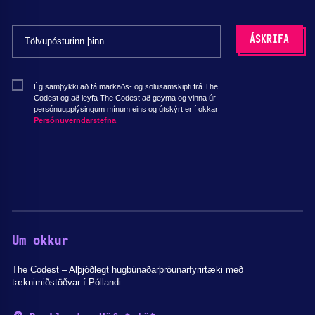
Ég samþykki að fá markaðs- og sölusamskipti frá The
Codest og að leyfa The Codest að geyma og vinna úr
persónuupplýsingum mínum eins og útskýrt er í okkar
Persónuverndarstefna
Um okkur
The Codest – Alþjóðlegt hugbúnaðarþróunarfyrirtæki með
tæknimiðstöðvar í Póllandi.