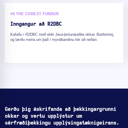
#8 THE CODEST FUNDUR
Inngangur að R2DBC
Kafaðu í R2DBC með eldri Java-þróunaraðila okkar, Bartłomiej,
og lærðu meira um það í myndbandinu hér að neðan.
Gerðu þig áskrifanda að þekkingargrunni
okkar og vertu upplýstur um
sérfræðiþekkingu upplýsingatæknigeirans.