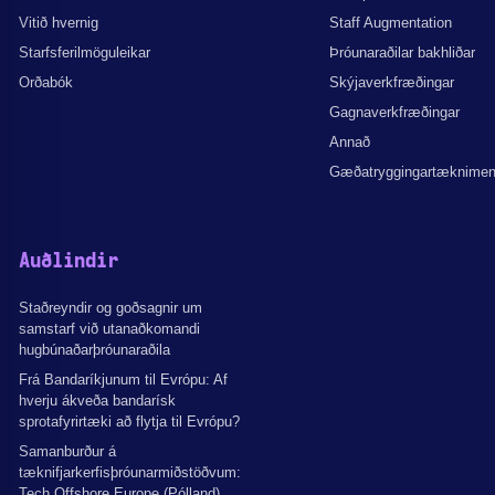
Vitið hvernig
Staff Augmentation
Starfsferilmöguleikar
Þróunaraðilar bakhliðar
Orðabók
Skýjaverkfræðingar
Gagnaverkfræðingar
Annað
Gæðatryggingartæknime
Auðlindir
Staðreyndir og goðsagnir um
samstarf við utanaðkomandi
hugbúnaðarþróunaraðila
Frá Bandaríkjunum til Evrópu: Af
hverju ákveða bandarísk
sprotafyrirtæki að flytja til Evrópu?
Samanburður á
tæknifjarkerfisþróunarmiðstöðvum:
Tech Offshore Europe (Pólland),