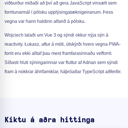
viðburður miðaði að því að gera JavaScript vinsælt sem
forritunarmál í pólsku upplýsingatæknigeiranum. Þess
vegna var hann haldinn alfarið á pólsku.
Wojciech talaði um Vue 3 og sýndi okkur nýja sýn á
reactivity. Łukasz, aftur á móti, útskýrði hvers vegna PWA-
forrit eru ekki alltaf þau mest framfarasinnaðu vefforrit.
Síðasti hluti sýningarinnar var fluttur af Adrian sem sýndi
fram á nokkrar áhrifamiklar, háþróaðar TypeScript aðferðir.
Kíktu á aðra hittinga