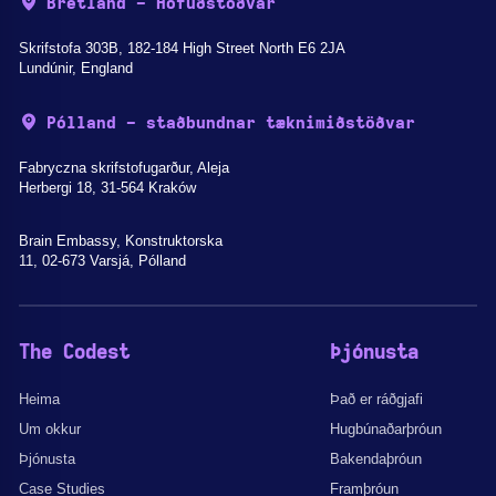
Bretland - Höfuðstöðvar
Skrifstofa 303B, 182-184 High Street North E6 2JA
Lundúnir, England
Pólland - staðbundnar tæknimiðstöðvar
Fabryczna skrifstofugarður, Aleja
Herbergi 18, 31-564 Kraków
Brain Embassy, Konstruktorska
11, 02-673 Varsjá, Pólland
The Codest
Þjónusta
Heima
Það er ráðgjafi
Um okkur
Hugbúnaðarþróun
Þjónusta
Bakendaþróun
Case Studies
Framþróun