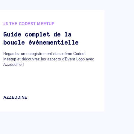
#6 THE CODEST MEETUP
#5 TH
Guide complet de la
Occ
boucle événementielle
a S
Regardez un enregistrement du sixième Codest
Lisez u
Meetup et découvrez les aspects d'Event Loop avec
apprene
Azzeddine !
AZZEDDINE
PAWE