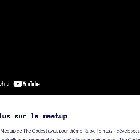
lus sur le meetup
du Meetup de The Codest avait pour thème Ruby. Tomasz - développe
t actuellement responsable des opérations humaines chez The Codest