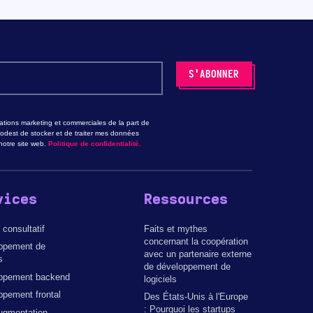
tions marketing et commerciales de la part de
odest de stocker et de traiter mes données
otre site web.
Politique de confidentialité.
vices
Ressources
 consultatif
Faits et mythes
concernant la coopération
ppement de
avec un partenaire externe
s
de développement de
ppement backend
logiciels
pement frontal
Des États-Unis à l'Europe
: Pourquoi les startups
ugmentation