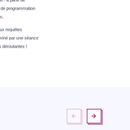
e de programmation
s.
aux requêtes
rminé par une séance
 déroutantes !