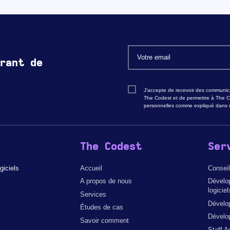
rant de
J'accepte de recevoir des communica
The Codest et de permettre à The C
personnelles comme expliqué dans n
The Codest
Ser
giciels
Accueil
Conseil
A propos de nous
Dévelo
logiciel
Services
Dévelo
Études de cas
Dévelop
Savoir comment
Staff A