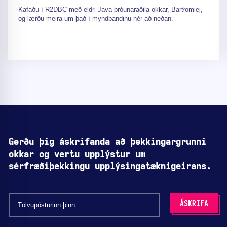
Kafaðu í R2DBC með eldri Java-þróunaraðila okkar, Bartłomiej,
og lærðu meira um það í myndbandinu hér að neðan.
Gerðu þig áskrifanda að þekkingargrunni
okkar og vertu upplýstur um
sérfræðiþekkingu upplýsingatæknigeirans.