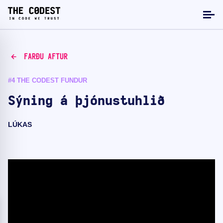
FARÐU AFTUR
#4 THE CODEST FUNDUR
Sýning á þjónustuhlið
LÚKAS