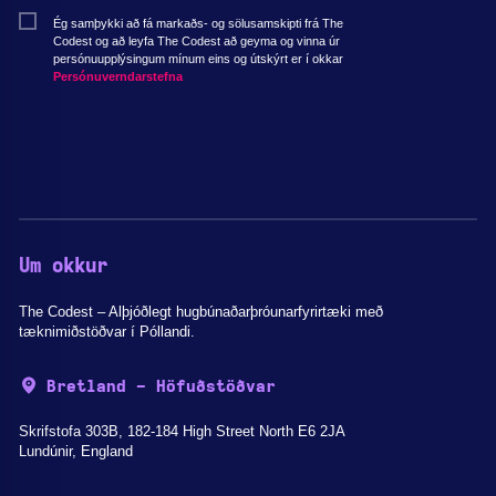
Ég samþykki að fá markaðs- og sölusamskipti frá The
Codest og að leyfa The Codest að geyma og vinna úr
persónuupplýsingum mínum eins og útskýrt er í okkar
Persónuverndarstefna
Um okkur
The Codest – Alþjóðlegt hugbúnaðarþróunarfyrirtæki með
tæknimiðstöðvar í Póllandi.
Bretland - Höfuðstöðvar
Skrifstofa 303B, 182-184 High Street North E6 2JA
Lundúnir, England