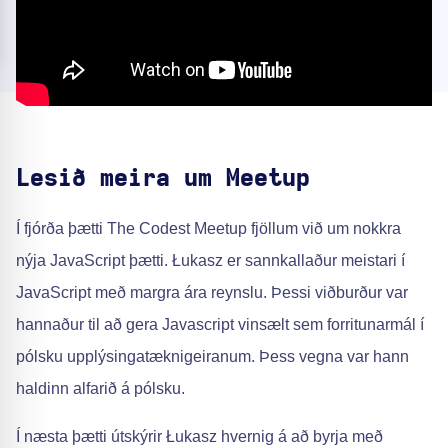
Lesið meira um Meetup
Í fjórða þætti The Codest Meetup fjöllum við um nokkra
nýja JavaScript þætti. Łukasz er sannkallaður meistari í
JavaScript með margra ára reynslu. Þessi viðburður var
hannaður til að gera Javascript vinsælt sem forritunarmál í
pólsku upplýsingatæknigeiranum. Þess vegna var hann
haldinn alfarið á pólsku.
Í næsta þætti útskýrir Łukasz hvernig á að byrja með