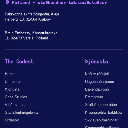
Pólland - staðbundnar tæknimiðstöðvar
Fabryczna skrifstofugarður, Aleja
Herbergi 18, 31-564 Kraków
Brain Embassy, Konstruktorska
11, 02-673 Varsjá, Pólland
The Codest
Þjónusta
Heima
Það er ráðgjafi
Um okkur
Hugbúnaðarþróun
Þjónusta
Bakendaþróun
Case Studies
Framþróun
Vitið hvernig
Staff Augmentation
Starfsferilmöguleikar
Þróunaraðilar bakhliðar
Orðabók
Skýjaverkfræðingar
Gagnaverkfræðingar