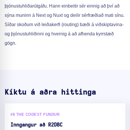
þjónustuhliðarútgáfu. Hann einbeitir sér einnig að því að
sýna muninn á Next og Nuxt og deilir sérfræðiað mati sínu.
Síðar skoðum við leiðakerfi (routing) bæði á viðskiptavina-
og þjónustuhliðinni og hvernig á að afhenda kyrrstæð
gögn.
Kíktu á aðra hittinga
#8 THE CODEST FUNDUR
Inngangur að R2DBC