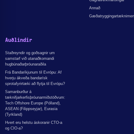
Annað
Gæðatryggingartæknime
Auðlindir
Staðreyndir og goðsagnir um
samstarf við utanaðkomandi
hugbúnaðarþróunaraðila
Frá Bandaríkjunum til Evrópu: Af
hverju ákveða bandarísk
sprotafyrirtæki að flytja til Evrópu?
Samanburður á
tæknifjarkerfisþróunarmiðstöðvum:
Tech Offshore Europe (Pólland),
ASEAN (Filippseyjar), Eurasia
(Tyrkland)
Hvert eru helstu áskoranir CTO-a
og CIO-a?