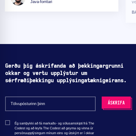
ve
Java-forritari
B
Gerðu þig áskrifanda að þekkingargrunni
okkar og vertu upplýstur um
sérfræðiþekkingu upplýsingatæknigeirans.
Ég samþykki að fá markaðs- og sölusamskipti frá The
Codest og að leyfa The Codest að geyma og vinna úr
persónuupplýsingum mínum eins og útskýrt er í okkar