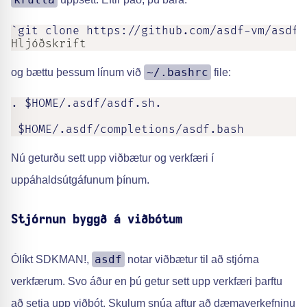
`git clone https://github.com/asdf-vm/asdf.
Hljóðskrift
~/.bashrc
og bættu þessum línum við
file:
. $HOME/.asdf/asdf.sh.

 $HOME/.asdf/completions/asdf.bash
Nú geturðu sett upp viðbætur og verkfæri í
uppáhaldsútgáfunum þínum.
Stjórnun byggð á viðbótum
asdf
Ólíkt SDKMAN!,
notar viðbætur til að stjórna
verkfærum. Svo áður en þú getur sett upp verkfæri þarftu
að setja upp viðbót. Skulum snúa aftur að dæmaverkefninu