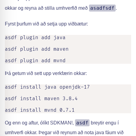
asadfsdf
okkar og reyna að stilla umhverfið með
.
Fyrst þurfum við að setja upp viðbætur:
asdf plugin add java

asdf plugin add maven

asdf plugin add mvnd
Þá getum við sett upp verkfærin okkar:
asdf install java openjdk-17

asdf install maven 3.8.4

asdf install mvnd 0.7.1
asdf
Og enn og aftur, ólíkt SDKMAN!,
breytir engu í
umhverfi okkar. Þegar við reynum að nota java fáum við