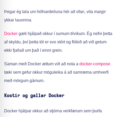
Þegar ég tala um höfnardeiluna hér að ofan, vita margir
ykkar lausnina.
Docker
gæti hjálpað okkur í sumum tilvikum. Ég nefni þetta
af skyldu, því þetta tól er svo stórt og flókið að við getum
ekki fjallað um það í einni grein.
Saman með Docker ættum við að nota a
docker-compose
tæki sem gefur okkur möguleika á að samræma umhverfi
með mörgum gámum.
Kostir og gallar Docker
Docker hjálpar okkur að stjórna verkfærum sem þurfa