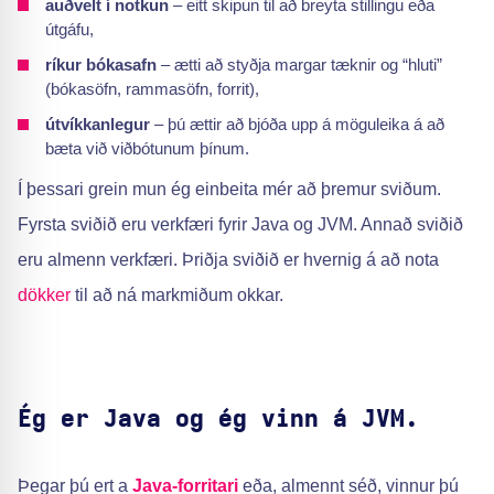
auðvelt í notkun
– eitt skipun til að breyta stillingu eða
útgáfu,
ríkur bókasafn
– ætti að styðja margar tæknir og “hluti”
(bókasöfn, rammasöfn, forrit),
útvíkkanlegur
– þú ættir að bjóða upp á möguleika á að
bæta við viðbótunum þínum.
Í þessari grein mun ég einbeita mér að þremur sviðum.
Fyrsta sviðið eru verkfæri fyrir Java og JVM. Annað sviðið
eru almenn verkfæri. Þriðja sviðið er hvernig á að nota
dökker
til að ná markmiðum okkar.
Ég er Java og ég vinn á JVM.
Þegar þú ert a
Java-forritari
eða, almennt séð, vinnur þú