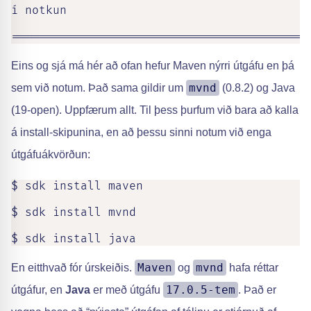
í notkun

===========================================
Eins og sjá má hér að ofan hefur Maven nýrri útgáfu en þá
mvnd
sem við notum. Það sama gildir um
(0.8.2) og Java
(19-open). Uppfærum allt. Til þess þurfum við bara að kalla
á install-skipunina, en að þessu sinni notum við enga
útgáfuákvörðun:
$ sdk install maven

$ sdk install mvnd

$ sdk install java
Maven
mvnd
En eitthvað fór úrskeiðis.
og
hafa réttar
17.0.5-tem
útgáfur, en
Java
er með útgáfu
. Það er