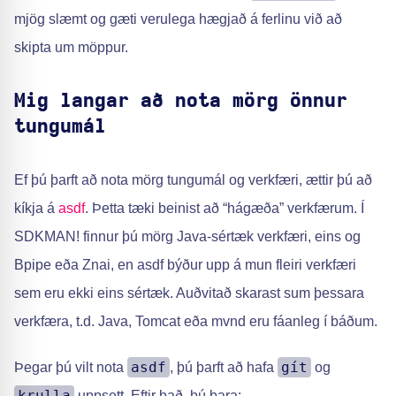
mjög slæmt og gæti verulega hægjað á ferlinu við að
skipta um möppur.
Mig langar að nota mörg önnur
tungumál
Ef þú þarft að nota mörg tungumál og verkfæri, ættir þú að
kíkja á
asdf
. Þetta tæki beinist að “hágæða” verkfærum. Í
SDKMAN! finnur þú mörg Java-sértæk verkfæri, eins og
Bpipe eða Znai, en asdf býður upp á mun fleiri verkfæri
sem eru ekki eins sértæk. Auðvitað skarast sum þessara
verkfæra, t.d. Java, Tomcat eða mvnd eru fáanleg í báðum.
asdf
gít
Þegar þú vilt nota
, þú þarft að hafa
og
krulla
uppsett. Eftir það, þú bara: