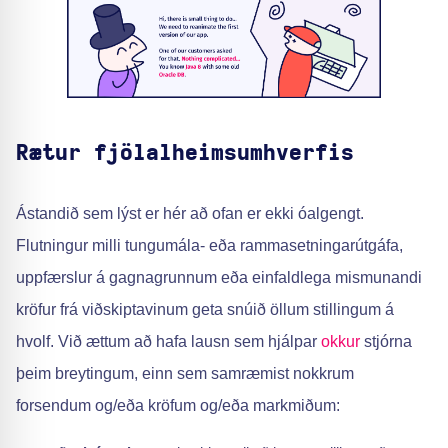
Rætur fjölalheimsumhverfis
Ástandið sem lýst er hér að ofan er ekki óalgengt.
Flutningur milli tungumála- eða rammasetningarútgáfa,
uppfærslur á gagnagrunnum eða einfaldlega mismunandi
kröfur frá viðskiptavinum geta snúið öllum stillingum á
hvolf. Við ættum að hafa lausn sem hjálpar
okkur
stjórna
þeim breytingum, einn sem samræmist nokkrum
forsendum og/eða kröfum og/eða markmiðum: