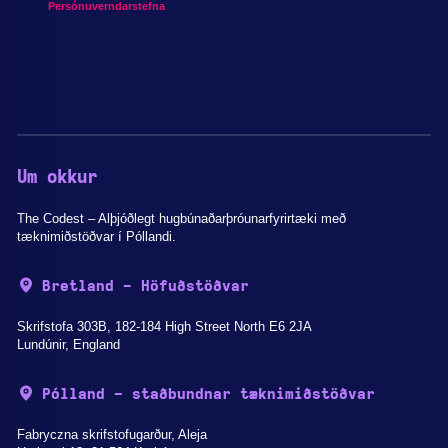
Persónuverndarstefna
Um okkur
The Codest – Alþjóðlegt hugbúnaðarþróunarfyrirtæki með
tæknimiðstöðvar í Póllandi.
Bretland - Höfuðstöðvar
Skrifstofa 303B, 182-184 High Street North E6 2JA
Lundúnir, England
Pólland - staðbundnar tæknimiðstöðvar
Fabryczna skrifstofugarður, Aleja