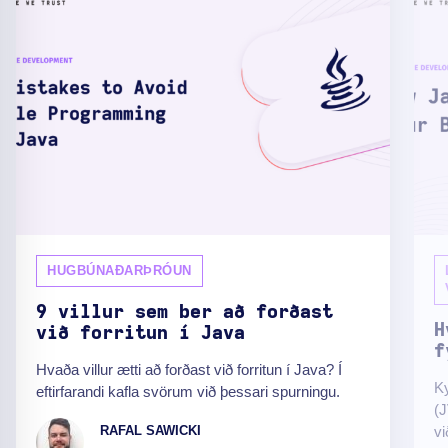
HUGBÚNAÐARÞRÓUN
9 villur sem ber að forðast
H
við forritun í Java
f
Hvaða villur ætti að forðast við forritun í Java? Í
Ky
eftirfarandi kafla svörum við þessari spurningu.
(
RAFAL SAWICKI
v