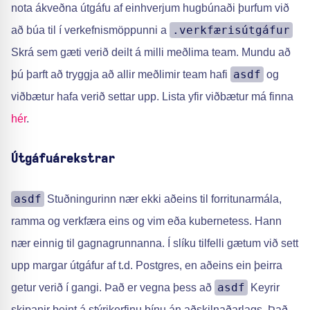
nota ákveðna útgáfu af einhverjum hugbúnaði þurfum við
.verkfærisútgáfur
að búa til í verkefnismöppunni a
Skrá sem gæti verið deilt á milli meðlima team. Mundu að
asdf
þú þarft að tryggja að allir meðlimir team hafi
og
viðbætur hafa verið settar upp. Lista yfir viðbætur má finna
hér
.
Útgáfuárekstrar
asdf
Stuðningurinn nær ekki aðeins til forritunarmála,
ramma og verkfæra eins og vim eða kubernetess. Hann
nær einnig til gagnagrunnanna. Í slíku tilfelli gætum við sett
upp margar útgáfur af t.d. Postgres, en aðeins ein þeirra
asdf
getur verið í gangi. Það er vegna þess að
Keyrir
skipanir beint á stýrikerfinu þínu án aðskilnaðarlags. Það