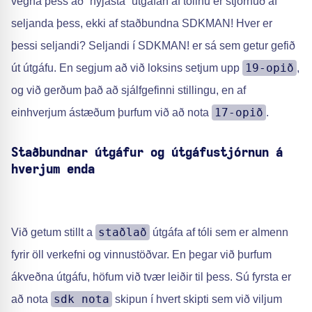
vegna þess að “nýjasta” útgáfan af tólinu er stjórnuð af
seljanda þess, ekki af staðbundna SDKMAN! Hver er
þessi seljandi? Seljandi í SDKMAN! er sá sem getur gefið
19-opið
út útgáfu. En segjum að við loksins setjum upp
,
og við gerðum það að sjálfgefinni stillingu, en af
17-opið
einhverjum ástæðum þurfum við að nota
.
Staðbundnar útgáfur og útgáfustjórnun á
hverjum enda
staðlað
Við getum stillt a
útgáfa af tóli sem er almenn
fyrir öll verkefni og vinnustöðvar. En þegar við þurfum
ákveðna útgáfu, höfum við tvær leiðir til þess. Sú fyrsta er
sdk nota
að nota
skipun í hvert skipti sem við viljum