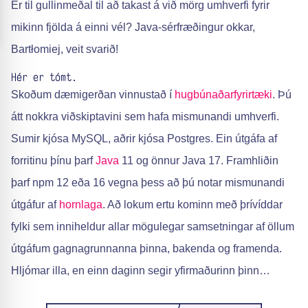
Er til gullinmeðal til að takast á við mörg umhverfi fyrir
mikinn fjölda á einni vél? Java-sérfræðingur okkar,
Bartłomiej, veit svarið!
Hér er tómt.
Skoðum dæmigerðan vinnustað í
hugbúnaðarfyrirtæki
. Þú
átt nokkra viðskiptavini sem hafa mismunandi umhverfi.
Sumir kjósa MySQL, aðrir kjósa Postgres. Ein útgáfa af
forritinu þínu þarf
Java
11 og önnur Java 17. Framhliðin
þarf npm 12 eða 16 vegna þess að þú notar mismunandi
útgáfur af
hornlaga
. Að lokum ertu kominn með þrívíddar
fylki sem inniheldur allar mögulegar samsetningar af öllum
útgáfum gagnagrunnanna þinna, bakenda og framenda.
Hljómar illa, en einn daginn segir yfirmaðurinn þinn…