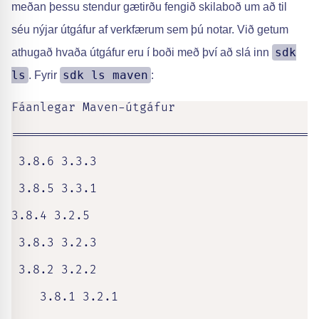
meðan þessu stendur gætirðu fengið skilaboð um að til
séu nýjar útgáfur af verkfærum sem þú notar. Við getum
sdk
athugað hvaða útgáfur eru í boði með því að slá inn
ls
sdk ls maven
. Fyrir
:
Fáanlegar Maven-útgáfur

===========================================
 3.8.6 3.3.3 

 3.8.5 3.3.1                               
3.8.4 3.2.5 

 3.8.3 3.2.3 

 3.8.2 3.2.2                               
    3.8.1 3.2.1 
