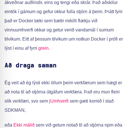
ákveðnar auðlindir, eins og tengi eða skrár. Það aðskilur
eintök í gámum og gefur okkur fulla stjórn á þeim. Þrátt fyrir
það er Docker tæki sem bætir mikilli flækju við
vinnuumhverfi okkar og getur verið vandamál í sumum
tilvikum. Eitt af þessum tilvikum um notkun Docker í prófi er
lýst í einu af fyrri
grein
.
Að draga saman
Ég veit að ég lýsti ekki öllum þeim verkfærum sem hægt er
að nota til að stjórna útgáfum verkfæra. Það eru mun fleiri
slík verkfæri, svo sem
jUmhverfi
sem gæti komið í stað
SDKMAN,
eða
Ekki málið
sem við getum notað til að stjórna npm eða