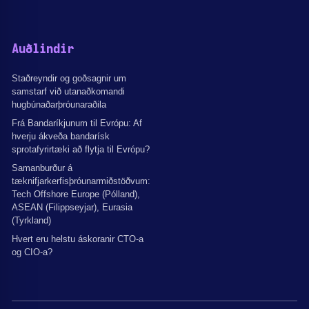
Auðlindir
Staðreyndir og goðsagnir um
samstarf við utanaðkomandi
hugbúnaðarþróunaraðila
Frá Bandaríkjunum til Evrópu: Af
hverju ákveða bandarísk
sprotafyrirtæki að flytja til Evrópu?
Samanburður á
tæknifjarkerfisþróunarmiðstöðvum:
Tech Offshore Europe (Pólland),
ASEAN (Filippseyjar), Eurasia
(Tyrkland)
Hvert eru helstu áskoranir CTO-a
og CIO-a?