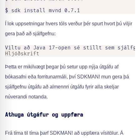
$ sdk install mvnd 0.7.1
Í lok uppsetningar hvers tóls verður þér spurt hvort þú viljir
gera það að sjálfgefnu:
Viltu að Java 17-open sé stillt sem sjálfge
Hljóðskrift
Þetta er mikilvægt þegar þú setur upp nýja útgáfu af
bókasafni eða forritunarmáli, því SDKMAN! mun gera þá
sjálfgefnu útgáfu að almennri útgáfu fyrir alla skeljar
núverandi notanda.
Athuga útgáfur og uppfæra
Frá tíma til tíma þarf SDKMAN! að uppfæra vísitölur. Á