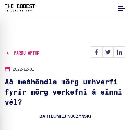
FARÐU AFTUR
2022-12-01
Að meðhöndla mörg umhverfi
fyrir mörg verkefni á einni
vél?
BARTŁOMIEJ KUCZYŃSKI