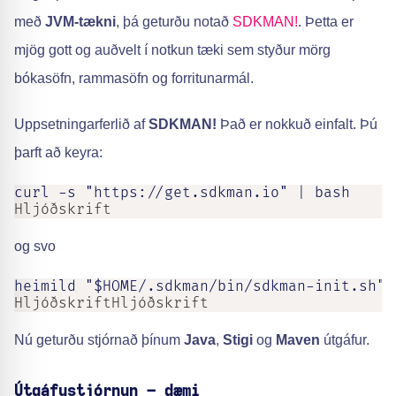
með
JVM-tækni
, þá geturðu notað
SDKMAN!
. Þetta er
mjög gott og auðvelt í notkun tæki sem styður mörg
bókasöfn, rammasöfn og forritunarmál.
Uppsetningarferlið af
SDKMAN!
Það er nokkuð einfalt. Þú
þarft að keyra:
curl -s "https://get.sdkman.io" | bash
Hljóðskrift
og svo
heimild "$HOME/.sdkman/bin/sdkman-init.sh"
HljóðskriftHljóðskrift
Nú geturðu stjórnað þínum
Java
,
Stigi
og
Maven
útgáfur.
Útgáfustjórnun – dæmi