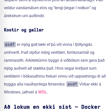
veldur vandamálum eins og “tengi þegar í notkun” og
árekstrum um auðlindir.
Kostir og gallar
asdf
er mjög gott tæki ef þú vilt vinna í fjöltyngdu
umhverfi. Það styður mörg verkfæri, forritunarmál og
rammasöfn. Arkitektúrinn byggir á viðbótum sem gera það
mjög auðvelt að stækka það. Hins vegar krefjast sum
verkfærin í bókasafninu frekari vinnu við uppsetningu til að
asdf
tryggja alla nauðsynlega forsendur.
Virkar ekki á
Windows, jafnvel á
WSL
.
Að lokum en ekki síst – Docker