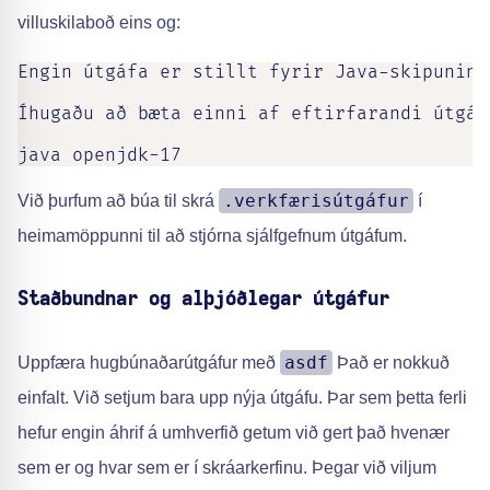
villuskilaboð eins og:
Engin útgáfa er stillt fyrir Java-skipunina

Íhugaðu að bæta einni af eftirfarandi útgáf
java openjdk-17
.verkfærisútgáfur
Við þurfum að búa til skrá
í
heimamöppunni til að stjórna sjálfgefnum útgáfum.
Staðbundnar og alþjóðlegar útgáfur
asdf
Uppfæra hugbúnaðarútgáfur með
Það er nokkuð
einfalt. Við setjum bara upp nýja útgáfu. Þar sem þetta ferli
hefur engin áhrif á umhverfið getum við gert það hvenær
sem er og hvar sem er í skráarkerfinu. Þegar við viljum