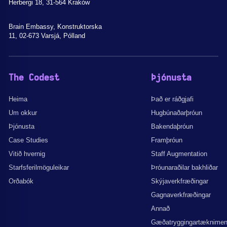
Herbergi 18, 31-564 Kraków
Brain Embassy, Konstruktorska
11, 02-673 Varsjá, Pólland
The Codest
Þjónusta
Heima
Það er ráðgjafi
Um okkur
Hugbúnaðarþróun
Þjónusta
Bakendaþróun
Case Studies
Framþróun
Vitið hvernig
Staff Augmentation
Starfsferilmöguleikar
Þróunaraðilar bakhliðar
Orðabók
Skýjaverkfræðingar
Gagnaverkfræðingar
Annað
Gæðatryggingartæknime