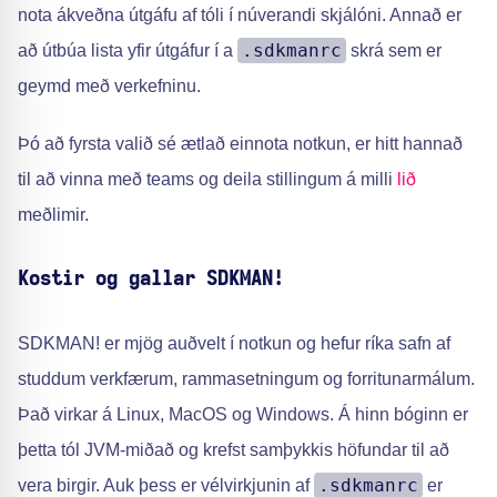
nota ákveðna útgáfu af tóli í núverandi skjálóni. Annað er
.sdkmanrc
að útbúa lista yfir útgáfur í a
skrá sem er
geymd með verkefninu.
Þó að fyrsta valið sé ætlað einnota notkun, er hitt hannað
til að vinna með teams og deila stillingum á milli
lið
meðlimir.
Kostir og gallar SDKMAN!
SDKMAN! er mjög auðvelt í notkun og hefur ríka safn af
studdum verkfærum, rammasetningum og forritunarmálum.
Það virkar á Linux, MacOS og Windows. Á hinn bóginn er
þetta tól JVM-miðað og krefst samþykkis höfundar til að
.sdkmanrc
vera birgir. Auk þess er vélvirkjunin af
er