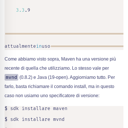
3.3
.9

==
==
==
==
==
==
==
==
==
==
==
==
==
==
==
==
==
==
==
==
==
=
attualmente
in
uso
==
==
==
==
==
==
==
==
==
==
==
==
==
=
Come abbiamo visto sopra, Maven ha una versione più
recente di quella che utilizziamo. Lo stesso vale per
mvnd
(0.8.2) e Java (19-open). Aggiorniamo tutto. Per
farlo, basta richiamare il comando install, ma in questo
caso non usiamo uno specificatore di versione:
$ sdk installare maven

$ sdk installare mvnd
