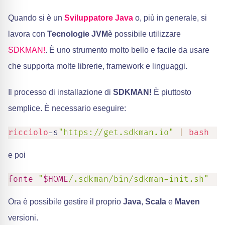
Quando si è un
Sviluppatore Java
o, più in generale, si
lavora con
Tecnologie JVM
è possibile utilizzare
SDKMAN!
. È uno strumento molto bello e facile da usare
che supporta molte librerie, framework e linguaggi.
Il processo di installazione di
SDKMAN!
È piuttosto
semplice. È necessario eseguire:
ricciolo
-s
"https://get.sdkman.io"
|
bash
e poi
fonte
"
$HOME
/.sdkman/bin/sdkman-init.sh"
Ora è possibile gestire il proprio
Java
,
Scala
e
Maven
versioni.