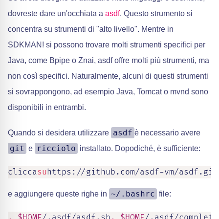
dovreste dare un'occhiata a
asdf
. Questo strumento si
concentra su strumenti di "alto livello". Mentre in
SDKMAN! si possono trovare molti strumenti specifici per
Java, come Bpipe o Znai, asdf offre molti più strumenti, ma
non così specifici. Naturalmente, alcuni di questi strumenti
si sovrappongono, ad esempio Java, Tomcat o mvnd sono
disponibili in entrambi.
asdf
Quando si desidera utilizzare
è necessario avere
git
ricciolo
e
installato. Dopodiché, è sufficiente:
clicca
su
https://github.com/asdf-vm/asdf.git
~/.bashrc
e aggiungere queste righe in
file:
.
$HOME
/.asdf/asdf.sh
.
$HOME
/.asdf/completa