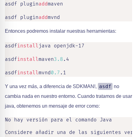
asdf plugin
add
maven

asdf plugin
add
mvnd
Entonces podremos instalar nuestras herramientas:
asdf
install
java openjdk-17

asdf
install
maven
3.8
.4

asdf
install
mvnd
0.7
.1
asdf
Y una vez más, a diferencia de SDKMAN!,
no
cambia nada en nuestro entorno. Cuando tratamos de usar
java, obtenemos un mensaje de error como:
No hay versión para el comando Java

Considere añadir una de las siguientes vers