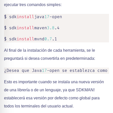
ejecutar tres comandos simples:
$ sdk
install
java
17
-open

$ sdk
install
maven
3.8
.4

$ sdk
install
mvnd
0.7
.1
Al final de la instalación de cada herramienta, se le
preguntará si desea convertirla en predeterminada:
¿Desea que Java
17
-open se establezca como p
Esto es importante cuando se instala una nueva versión
de una librería o de un lenguaje, ya que SDKMAN!
establecerá esa versión por defecto como global para
todos los terminales del usuario actual.