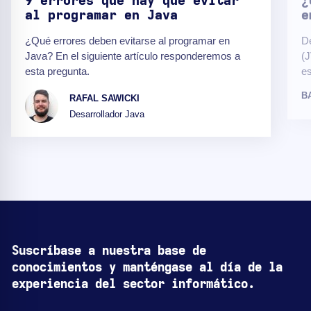
9 errores que hay que evitar
¿
al programar en Java
e
¿Qué errores deben evitarse al programar en
De
Java? En el siguiente artículo responderemos a
(J
esta pregunta.
es
B
RAFAL SAWICKI
Desarrollador Java
Suscríbase a nuestra base de
conocimientos y manténgase al día de la
experiencia del sector informático.