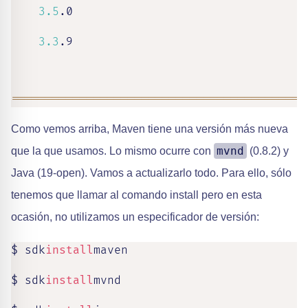
3.5
.0

3.3
.9

==
==
==
==
==
==
==
==
==
==
==
==
==
==
==
==
==
==
==
==
==
=
Como vemos arriba, Maven tiene una versión más nueva
mvnd
que la que usamos. Lo mismo ocurre con
(0.8.2) y
Java (19-open). Vamos a actualizarlo todo. Para ello, sólo
tenemos que llamar al comando install pero en esta
ocasión, no utilizamos un especificador de versión:
$ sdk
install
maven

$ sdk
install
mvnd
