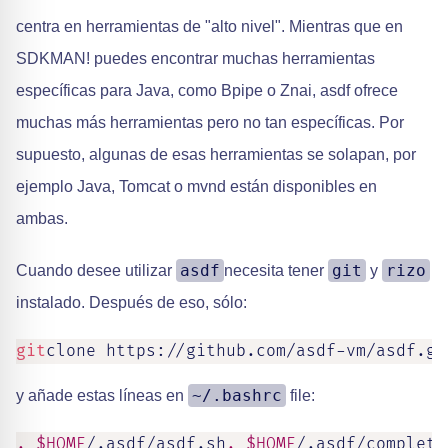
centra en herramientas de "alto nivel". Mientras que en
SDKMAN! puedes encontrar muchas herramientas
específicas para Java, como Bpipe o Znai, asdf ofrece
muchas más herramientas pero no tan específicas. Por
supuesto, algunas de esas herramientas se solapan, por
ejemplo Java, Tomcat o mvnd están disponibles en
ambas.
asdf
git
rizo
Cuando desee utilizar
necesita tener
y
instalado. Después de eso, sólo:
git
clone https://github.com/asdf-vm/asdf.gi
~/.bashrc
y añade estas líneas en
file:
.
$HOME
/.asdf/asdf.sh
.
$HOME
/.asdf/completi