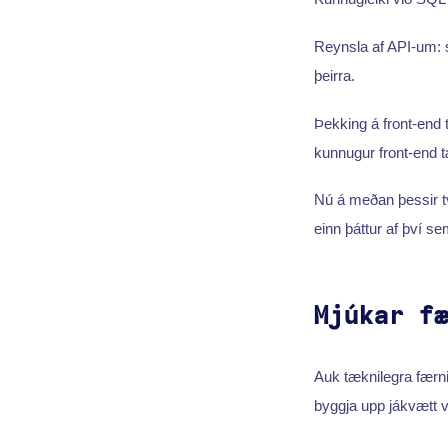
Reynsla af API-um: 
þeirra.
Þekking á front-end t
kunnugur front-end
Nú á meðan þessir t
einn þáttur af því se
Mjúkar f
Auk tæknilegra færn
byggja upp jákvætt 