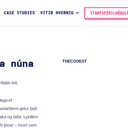
CASE STUDIES
VITIÐ HVERNIG
STARFSFERILMÖGUL
THECODEST
a núna
ldri leit.
lega ef
óunarfærni getur það
a og tafar. Lykillinn
ir þínar – hvort sem