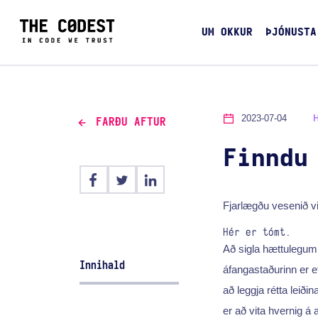
UM OKKUR
ÞJÓNUSTA
2023-07-04
FARÐU AFTUR
Finndu
Fjarlægðu vesenið vi
Hér er tómt.
Að sigla hættulegum 
Innihald
áfangastaðurinn er ef
að leggja rétta leiðin
er að vita hvernig á