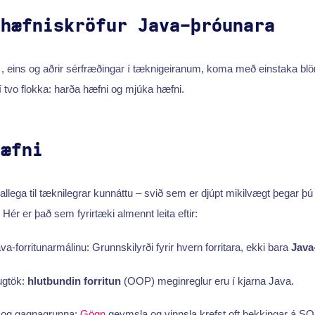
 hæfniskröfur Java-þróunara
r
, eins og aðrir sérfræðingar í tæknigeiranum, koma með einstaka bl
í tvo flokka: harða hæfni og mjúka hæfni.
hæfni
allega til tæknilegrar kunnáttu – svið sem er djúpt mikilvægt þegar þ
. Hér er það sem fyrirtæki almennt leita eftir:
a-forritunarmálinu: Grunnskilyrði fyrir hvern forritara, ekki bara
Java-
gtök:
hlutbundin forritun
(OOP) meginreglur eru í kjarna Java.
L og gagnagrunna:
Gögn
geymsla og vinnsla krefst oft þekkingar á SQ