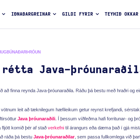
IÐNAÐARGREINAR
GILDI FYRIR
TEYMIÐ OKKAR
HUGBÚNAÐARÞRÓUN
 rétta Java-þróunaraðil
ð að finna reynda Java-þróunaraðila. Ráðu þá bestu með hraðri og einfa
vötnum leit að tæknilegum hæfileikum getur reynst krefjandi, sérstak
tirsóttur
Java
þróunaraðili
. Í þessum víðfeðma hafi forritunar- og þr
a fljótt komið þér af stað
verkefni
til árangurs eða dæma það í gjá mistak
 að ráða þá bestu
Java-þróunaraðilar
, sem passa fullkomlega við þarf