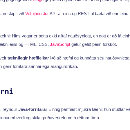
samskipti við
Vefþjónustur
API-ar eins og RESTful bæta við enn einu h
ækni: Hins vegar er þetta ekki alltaf nauðsynlegt, en gott er að fá ei
 tækni eins og HTML, CSS,
JavaScript
getur gefið þeim forskot.
veir
tæknilegir hæfileikar
Þó að hæfni og kunnátta séu nauðsynlegar
m gerir forritara sannarlega árangursríkan.
ærni
i, reyndur
Java-forritarar
Einnig þarfnast mjúkra færni; hún stuðlar v
vinnuumhverfi og skila gæðaverkefnum á réttum tíma.