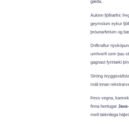
gæða.
Aukinn fjölhæfni: Þ
geymslum eykur fjöl
þróunarferlum og bæt
Drifkraftur nýsköpun
umhverfi sem þau sta
gagnast fyrirtæki þín
Ströng öryggisráðsta
máli innan rekstrarv
Þess vegna, kannski 
finna hentugar
Java-
með tæknilega háþr