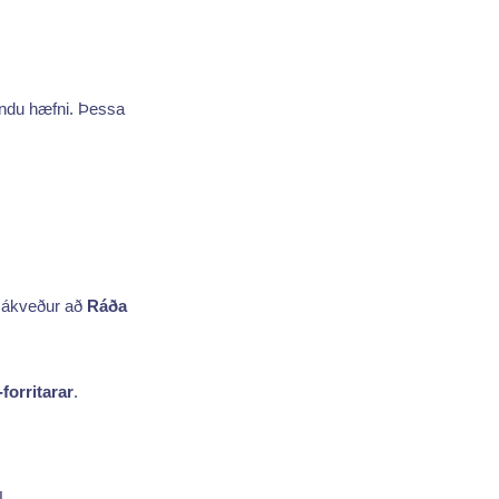
öndu hæfni. Þessa
ú ákveður að
Ráða
forritarar
.
L.