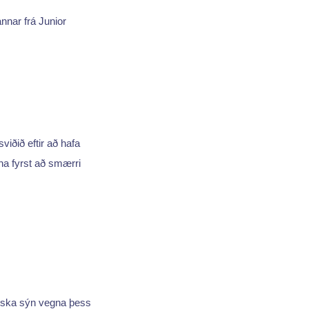
nnar frá Junior
viðið eftir að hafa
inna fyrst að smærri
ferska sýn vegna þess