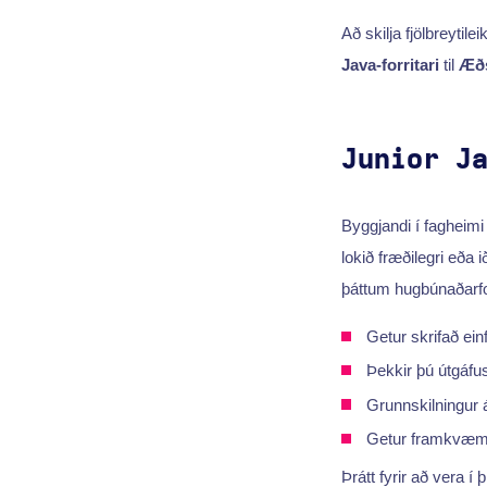
Að skilja fjölbreytile
Java-forritari
til
Æðs
Junior J
Byggjandi í fagheimi 
lokið fræðilegri eða 
þáttum hugbúnaðarfor
Getur skrifað ei
Þekkir þú útgáfus
Grunnskilningur 
Getur framkvæmt
Þrátt fyrir að vera í 