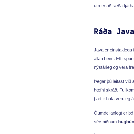
um er að ræða fjárha
Ráða Jav
Java er einstaklega f
allan heim. Eftirspu
nýstárleg og vera fre
Þegar þú leitast við
hæfni skráð. Fullkom
þættir hafa veruleg á
Óumdeilanlegt er þó 
sérsniðnum
hugbún