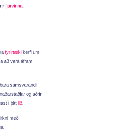
rir
fjarvinna
.
rra
fyrirtæki
kerfi um
a að vera áfram
n bara samsvarandi
naðarstaðlar og aðrir
ast í þitt
lið
.
irkni með
ga.