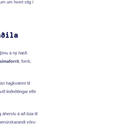
ðum um hvert stig í
aðila
 þínu á ný hæð.
símaforrit
, forrit,
ist hagkvæmt til
ð leiðréttingar eftir
áherslu á að búa til
framúrskarandi vöru­