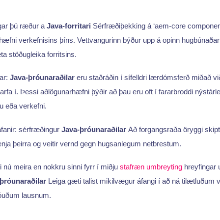
egar þú ræður a
Java-forritari
Sérfræðiþekking á ‘aem-core component
hæfni verkefnisins þíns. Vettvangurinn býður upp á opinn hugbúnað
a stöðugleika forritsins.
ar:
Java-þróunaraðilar
eru staðráðin í sífelldri lærdómsferð miðað við
rfa í. Þessi aðlögunarhæfni þýðir að þau eru oft í fararbroddi nýstár
u eða verkefni.
fanir: sérfræðingur
Java-þróunaraðilar
Að forgangsraða öryggi skipti
enja þeirra og veitir vernd gegn hugsanlegum netbrestum.
nú meira en nokkru sinni fyrr í miðju
stafræn umbreyting
hreyfingar 
þróunaraðilar
Leiga gæti talist mikilvægur áfangi í að ná tilætluðu
óuðum lausnum.