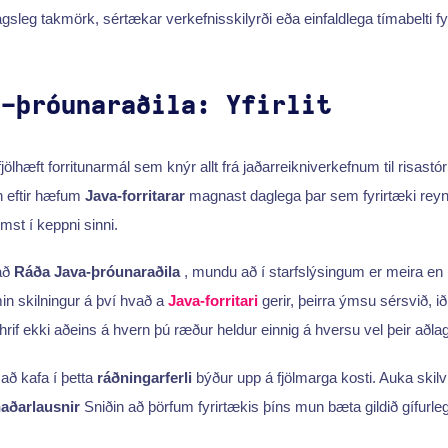
gsleg takmörk, sértækar verkefnisskilyrði eða einfaldlega tímabelti fy
a-þróunaraðila: Yfirlit
jölhæft forritunarmál sem knýr allt frá jaðarreikniverkefnum til risastó
rn eftir hæfum
Java-forritarar
magnast daglega þar sem fyrirtæki reyn
mst í keppni sinni.
 að
Ráða Java-þróunaraðila
, mundu að í starfslýsingum er meira e
in skilningur á því hvað a
Java-forritari
gerir, þeirra ýmsu sérsvið, ið
hrif ekki aðeins á hvern þú ræður heldur einnig á hversu vel þeir aðlag
að kafa í þetta
ráðningarferli
býður upp á fjölmarga kosti. Auka skilv
aðarlausnir
Sniðin að þörfum fyrirtækis þíns mun bæta gildið gífurle