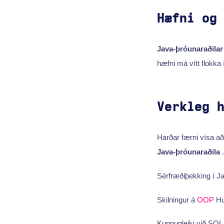
Hæfni og
Java-þróunaraðila
hæfni má vítt flokka 
Verkleg 
Harðar færni vísa að
Java-þróunaraðila
Sérfræðiþekking í Jav
Skilningur á
OOP
Hu
Kunnugleiki við SQ