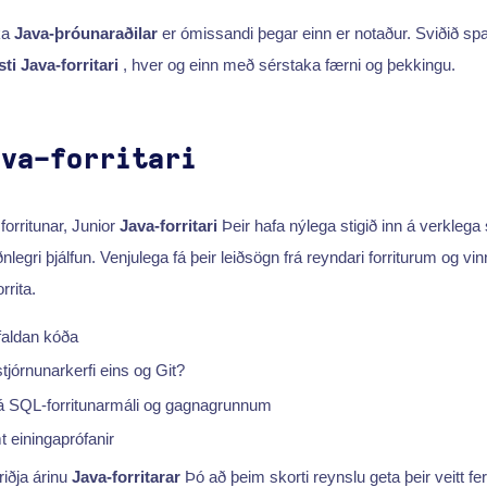
ika
Java-þróunaraðilar
er ómissandi þegar einn er notaður. Sviðið spa
ti Java-forritari
, hver og einn með sérstaka færni og þekkingu.
ava-forritari
forritunar, Junior
Java-forritari
Þeir hafa nýlega stigið inn á verklega s
iðnlegri þjálfun. Venjulega fá þeir leiðsögn frá reyndari forriturum og v
rita.
nfaldan kóða
tjórnunarkerfi eins og Git?
á SQL-forritunarmáli og gagnagrunnum
 einingaprófanir
þriðja árinu
Java-forritarar
Þó að þeim skorti reynslu geta þeir veitt 