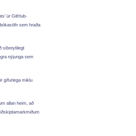
s’ úr GitHub-
arbókasöfn sem hraða
 síbreytilegt
legra nýjunga sem
r gífurlega miklu
um allan heim, að
m viðskiptamarkmiðum