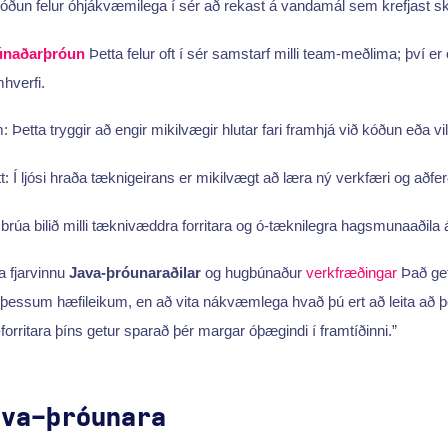
óðun felur óhjákvæmilega í sér að rekast á vandamál sem krefjast s
naðarþróun
Þetta felur oft í sér samstarf milli team-meðlima; því e
hverfi.
 Þetta tryggir að engir mikilvægir hlutar fari framhjá við kóðun eða vill
tt: Í ljósi hraða tæknigeirans er mikilvægt að læra ný verkfæri og aðferð
rúa bilið milli tæknivæddra forritara og ó-tæknilegra hagsmunaaðila á 
a fjarvinnu
Java-þróunaraðilar
og hugbúnaður
verkfræðingar
Það getu
þessum hæfileikum, en að vita nákvæmlega hvað þú ert að leita að 
orritara þíns getur sparað þér margar óþægindi í framtíðinni.”
ava-þróunara