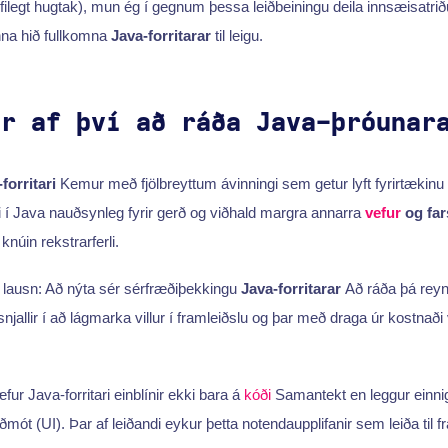
eyfilegt hugtak), mun ég í gegnum þessa leiðbeiningu deila innsæisatri
finna hið fullkomna
Java-forritarar
til leigu.
ur af því að ráða Java-þróunar
forritari
Kemur með fjölbreyttum ávinningi sem getur lyft fyrirtækinu
 í Java nauðsynleg fyrir gerð og viðhald margra annarra
vefur
og far
knúin rekstrarferli.
ausn: Að nýta sér sérfræðiþekkingu
Java-forritarar
Að ráða þá reyn
snjallir í að lágmarka villur í framleiðslu og þar með draga úr kostnaði vi
r Java-forritari einblínir ekki bara á
kóði
Samantekt en leggur einnig 
mót (UI). Þar af leiðandi eykur þetta notendaupplifanir sem leiða til 