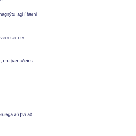
agnýtu lagi í færni
nhvern sem er
, eru þær aðeins
erulega að því að