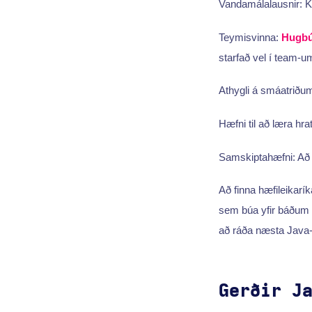
Vandamálalausnir: K
Teymisvinna:
Hugbú
starfað vel í team-um
Athygli á smáatriðum:
Hæfni til að læra hra
Samskiptahæfni: Að b
Að finna hæfileikarík
sem búa yfir báðum 
að ráða næsta Java-f
Gerðir J