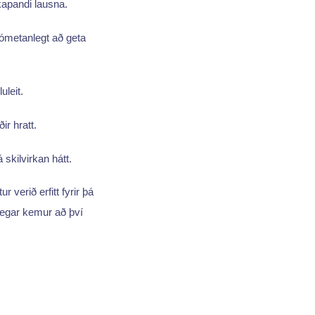
kapandi lausna.
r ómetanlegt að geta
uleit.
ir hratt.
skilvirkan hátt.
r verið erfitt fyrir þá
þegar kemur að því