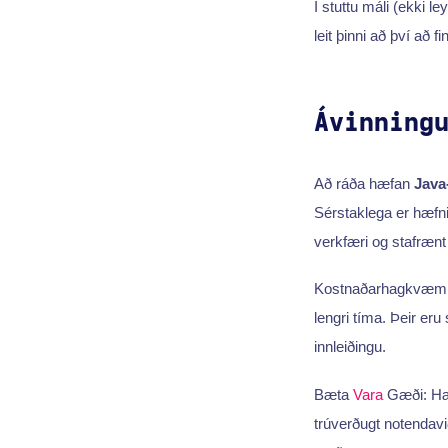
Í stuttu máli (ekki l
leit þinni að því að 
Ávinning
Að ráða hæfan
Java-
Sérstaklega er hæfni
verkfæri og stafrænt 
Kostnaðarhagkvæm l
lengri tíma. Þeir eru 
innleiðingu.
Bæta
Vara
Gæði: Hæfu
trúverðugt notendavið