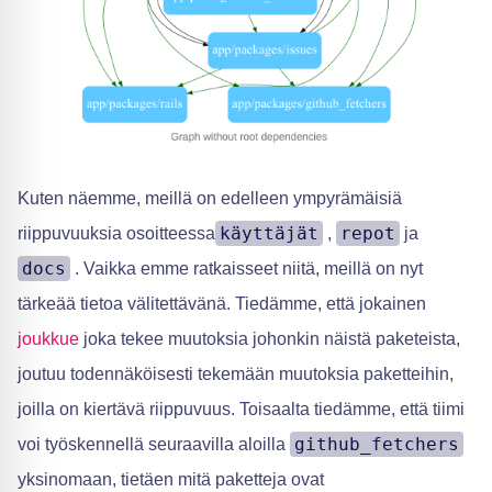
Kuten näemme, meillä on edelleen ympyrämäisiä
käyttäjät
repot
riippuvuuksia osoitteessa
,
ja
docs
. Vaikka emme ratkaisseet niitä, meillä on nyt
tärkeää tietoa välitettävänä. Tiedämme, että jokainen
joukkue
joka tekee muutoksia johonkin näistä paketeista,
joutuu todennäköisesti tekemään muutoksia paketteihin,
joilla on kiertävä riippuvuus. Toisaalta tiedämme, että tiimi
github_fetchers
voi työskennellä seuraavilla aloilla
yksinomaan, tietäen mitä paketteja ovat