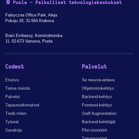
Puola - Paikalliset teknologiakeskukset
Fabryczna Office Park, Aleja
Pokoju 18, 31-564 Krakova
Brain Embassy, Konstruktorska
11, 02-673 Varsova, Puola
Codest
Palvelut
Etusivu
Se neuvoa-antava
Tietoa meistä
Ohjelmistokehitys
Palvelut
Backend-kehitys
Tapaustutkimukset
Frontend-kehitys
Tiedä miten
Staff Augmentation
Työurat
Backend-kehittäjät
Sanakirja
Pilvi-insinöörit
Tietoinsinöörit