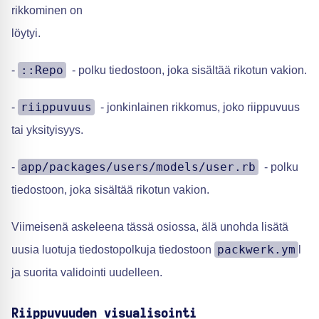
rikkominen on
löytyi.
::Repo
-
- polku tiedostoon, joka sisältää rikotun vakion.
riippuvuus
-
- jonkinlainen rikkomus, joko riippuvuus
tai yksityisyys.
app/packages/users/models/user.rb
-
- polku
tiedostoon, joka sisältää rikotun vakion.
Viimeisenä askeleena tässä osiossa, älä unohda lisätä
packwerk.ym
uusia luotuja tiedostopolkuja tiedostoon
l
ja suorita validointi uudelleen.
Riippuvuuden visualisointi