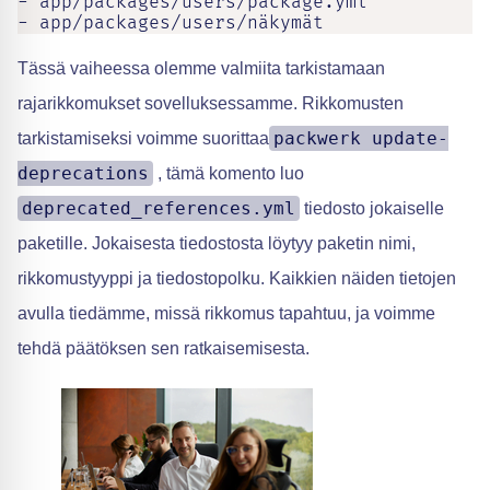
- app/packages/users/package.yml

- app/packages/users/näkymät
Tässä vaiheessa olemme valmiita tarkistamaan
rajarikkomukset sovelluksessamme. Rikkomusten
packwerk update-
tarkistamiseksi voimme suorittaa
deprecations
, tämä komento luo
deprecated_references.yml
tiedosto jokaiselle
paketille. Jokaisesta tiedostosta löytyy paketin nimi,
rikkomustyyppi ja tiedostopolku. Kaikkien näiden tietojen
avulla tiedämme, missä rikkomus tapahtuu, ja voimme
tehdä päätöksen sen ratkaisemisesta.