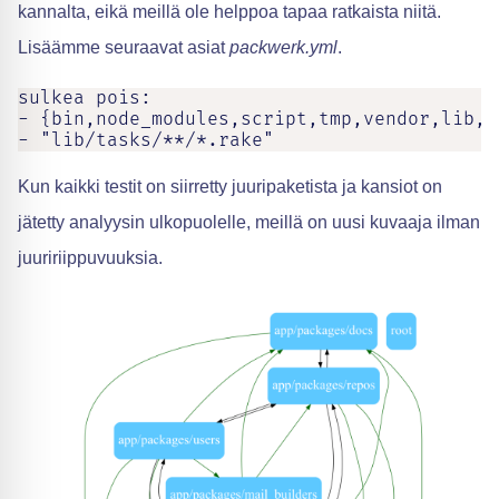
kannalta, eikä meillä ole helppoa tapaa ratkaista niitä.
Lisäämme seuraavat asiat
packwerk.yml
.
sulkea pois:

- {bin,node_modules,script,tmp,vendor,lib,d
- "lib/tasks/**/*.rake"
Kun kaikki testit on siirretty juuripaketista ja kansiot on
jätetty analyysin ulkopuolelle, meillä on uusi kuvaaja ilman
juuririippuvuuksia.