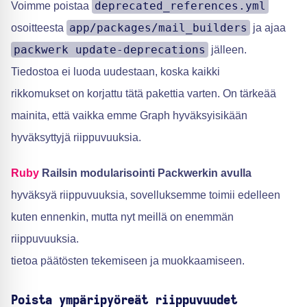
deprecated_references.yml
Voimme poistaa
app/packages/mail_builders
osoitteesta
ja ajaa
packwerk update-deprecations
jälleen.
Tiedostoa ei luoda uudestaan, koska kaikki
rikkomukset on korjattu tätä pakettia varten. On tärkeää
mainita, että vaikka emme Graph hyväksyisikään
hyväksyttyjä riippuvuuksia.
Ruby
Railsin modularisointi Packwerkin avulla
hyväksyä riippuvuuksia, sovelluksemme toimii edelleen
kuten ennenkin, mutta nyt meillä on enemmän
riippuvuuksia.
tietoa päätösten tekemiseen ja muokkaamiseen.
Poista ympäripyöreät riippuvuudet