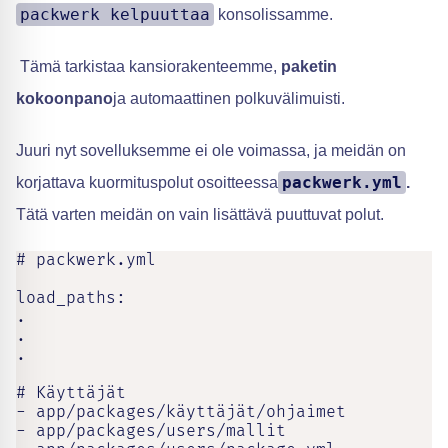
packwerk kelpuuttaa
konsolissamme.
Tämä tarkistaa kansiorakenteemme,
paketin
kokoonpano
ja automaattinen polkuvälimuisti.
Juuri nyt sovelluksemme ei ole voimassa, ja meidän on
packwerk.yml
korjattava kuormituspolut osoitteessa
.
Tätä varten meidän on vain lisättävä puuttuvat polut.
# packwerk.yml

load_paths:

.

.

.

# Käyttäjät

- app/packages/käyttäjät/ohjaimet

- app/packages/users/mallit
