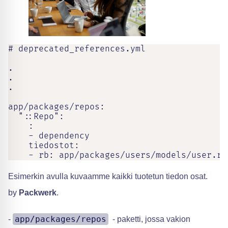
# deprecated_references.yml

.

.

.

app/packages/repos:

  "::Repo":

    :

    - dependency

    tiedostot:

    - rb: app/packages/users/models/user.rb
Esimerkin avulla kuvaamme kaikki tuotetun tiedon osat.
by
Packwerk
.
app/packages/repos
-
- paketti, jossa vakion