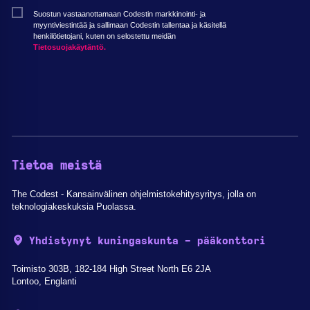
Suostun vastaanottamaan Codestin markkinointi- ja
myyntiviestintää ja sallimaan Codestin tallentaa ja käsitellä
henkilötietojani, kuten on selostettu meidän
Tietosuojakäytäntö.
Tietoa meistä
The Codest - Kansainvälinen ohjelmistokehitysyritys, jolla on
teknologiakeskuksia Puolassa.
Yhdistynyt kuningaskunta - pääkonttori
Toimisto 303B, 182-184 High Street North E6 2JA
Lontoo, Englanti