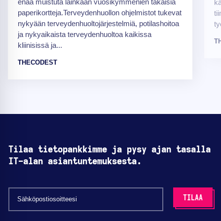
enää muistuta lainkaan vuosikymmenien takaisia
kä
paperikortteja.Terveydenhuollon ohjelmistot tukevat
ti
nykyään terveydenhuoltojärjestelmiä, potilashoitoa
ty
ja nykyaikaista terveydenhuoltoa kaikissa
T
kliinisissä ja...
THECODEST
Tilaa tietopankkimme ja pysy ajan tasalla
IT-alan asiantuntemuksesta.