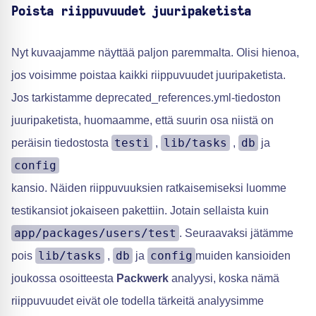
Poista riippuvuudet juuripaketista
Nyt kuvaajamme näyttää paljon paremmalta. Olisi hienoa,
jos voisimme poistaa kaikki riippuvuudet juuripaketista.
Jos tarkistamme deprecated_references.yml-tiedoston
juuripaketista, huomaamme, että suurin osa niistä on
testi
lib/tasks
db
peräisin tiedostosta
,
,
ja
config
kansio. Näiden riippuvuuksien ratkaisemiseksi luomme
testikansiot jokaiseen pakettiin. Jotain sellaista kuin
app/packages/users/test
. Seuraavaksi jätämme
lib/tasks
db
config
pois
,
ja
muiden kansioiden
joukossa osoitteesta
Packwerk
analyysi, koska nämä
riippuvuudet eivät ole todella tärkeitä analyysimme