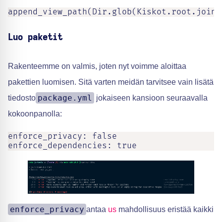
append_view_path(Dir.glob(Kiskot.root.join(
Luo paketit
Rakenteemme on valmis, joten nyt voimme aloittaa
pakettien luomisen. Sitä varten meidän tarvitsee vain lisätä
package.yml
tiedosto
jokaiseen kansioon seuraavalla
kokoonpanolla:
enforce_privacy: false

enforce_dependencies: true
enforce_privacy
antaa
us
mahdollisuus eristää kaikki