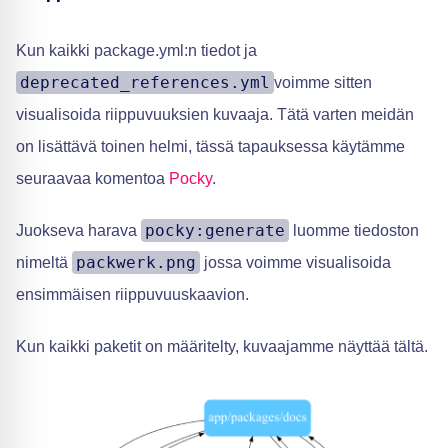
Kun kaikki package.yml:n tiedot ja
deprecated_references.yml
voimme sitten
visualisoida riippuvuuksien kuvaaja. Tätä varten meidän
on lisättävä toinen helmi, tässä tapauksessa käytämme
seuraavaa komentoa
Pocky
.
pocky:generate
Juokseva harava
luomme tiedoston
packwerk.png
nimeltä
jossa voimme visualisoida
ensimmäisen riippuvuuskaavion.
Kun kaikki paketit on määritelty, kuvaajamme näyttää tältä.