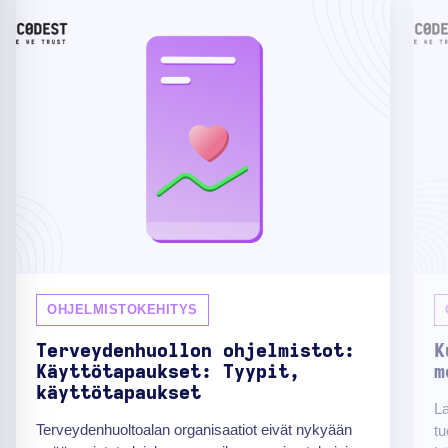
OHJELMISTOKEHITYS
Terveydenhuollon ohjelmistot:
K
Käyttötapaukset: Tyypit,
m
käyttötapaukset
La
Terveydenhuoltoalan organisaatiot eivät nykyään
tu