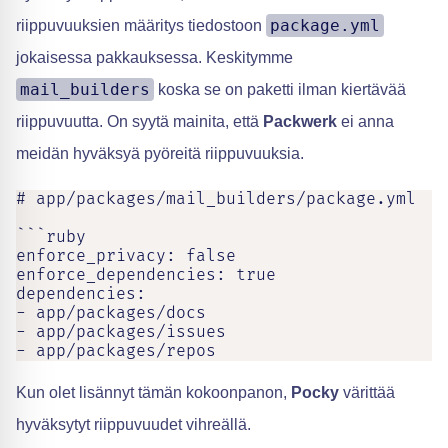
package.yml
riippuvuuksien määritys tiedostoon
jokaisessa pakkauksessa. Keskitymme
mail_builders
koska se on paketti ilman kiertävää
riippuvuutta. On syytä mainita, että
Packwerk
ei anna
meidän hyväksyä pyöreitä riippuvuuksia.
# app/packages/mail_builders/package.yml

```ruby

enforce_privacy: false

enforce_dependencies: true

dependencies:

- app/packages/docs

- app/packages/issues

- app/packages/repos
Kun olet lisännyt tämän kokoonpanon,
Pocky
värittää
hyväksytyt riippuvuudet vihreällä.