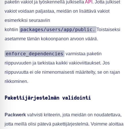
paketin vakiot ja työskennellä julkisella
API
. Jotta julkiset
vakiot voidaan paljastaa, meidän on lisättävä vakiot
esimerkiksi seuraaviin
packages/users/app/public.
kohtiin
Toistaiseksi
asetamme tämän kokoonpanon arvoon
väärä
.
enforce_dependencies
varmistaa paketin
riippuvuuden ja tarkistaa kaikki vakioviittaukset. Jos
riippuvuutta ei ole nimenomaisesti määritelty, se on rajan
rikkominen.
Pakettijärjestelmän validointi
Packwerk
vahvisti kriteerin, jota meidän on noudatettava,
jotta meillä olisi pätevä pakettijärjestelmä. Voimme aloittaa