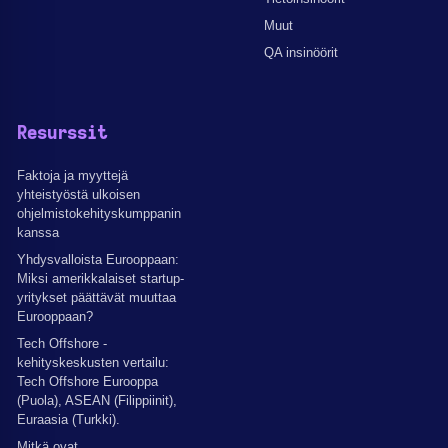
Muut
QA insinöörit
Resurssit
Faktoja ja myyttejä
yhteistyöstä ulkoisen
ohjelmistokehityskumppanin
kanssa
Yhdysvalloista Eurooppaan:
Miksi amerikkalaiset startup-
yritykset päättävät muuttaa
Eurooppaan?
Tech Offshore -
kehityskeskusten vertailu:
Tech Offshore Eurooppa
(Puola), ASEAN (Filippiinit),
Euraasia (Turkki).
Mitkä ovat