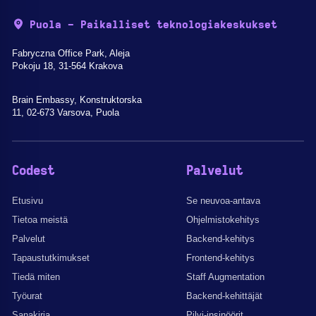
Puola - Paikalliset teknologiakeskukset
Fabryczna Office Park, Aleja
Pokoju 18, 31-564 Krakova
Brain Embassy, Konstruktorska
11, 02-673 Varsova, Puola
Codest
Palvelut
Etusivu
Se neuvoa-antava
Tietoa meistä
Ohjelmistokehitys
Palvelut
Backend-kehitys
Tapaustutkimukset
Frontend-kehitys
Tiedä miten
Staff Augmentation
Työurat
Backend-kehittäjät
Sanakirja
Pilvi-insinöörit