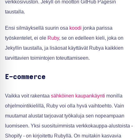
verkkosivuston. Jekyll on moottori GitHub Pagesin
taustalla.
Ensi silmäyksellä suurin osa
koodi
jonka parissa
työskentelet, ei ole
Ruby
, se on edelleen kieli, joka on
Jekyllin taustalla, ja lisäosat käyttävät Rubya kaikkien
tarvittavien toimintojen toteuttamiseen.
E-commerce
Vaikka voit rakentaa
sähköinen kaupankäynti
monilla
ohjelmointikielillä, Ruby voi olla hyvä vaihtoehto. Vain
muutamat alustat tarjoavat työkaluja sen nopeampaan
luomiseen. Yksi suosituimmista verkkokauppa-alustoista -
Shopify - on kirjoitettu Rubyllä. On muitakin kasvavia