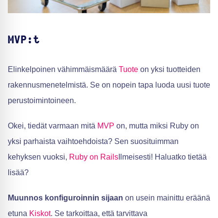
MVP:t
Elinkelpoinen vähimmäismäärä
Tuote
on yksi tuotteiden
rakennusmenetelmistä. Se on nopein tapa luoda uusi tuote
perustoimintoineen.
Okei, tiedät varmaan mitä
MVP
on, mutta miksi Ruby on
yksi parhaista vaihtoehdoista? Sen suosituimman
kehyksen vuoksi,
Ruby on Rails
Ilmeisesti! Haluatko tietää
lisää?
Muunnos konfiguroinnin sijaan
on usein mainittu eräänä
etuna
Kiskot
. Se tarkoittaa, että tarvittava