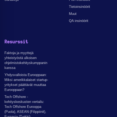
Tietoinsinöörit
Muut
QA insinöörit
Resurssit
Faktoja ja myyttejä
yhteistyöstä ulkoisen
ohjelmistokehityskumppanin
kanssa
Yhdysvalloista Eurooppaan:
Miksi amerikkalaiset startup-
yritykset päättävät muuttaa
Eurooppaan?
Tech Offshore -
kehityskeskusten vertailu:
Tech Offshore Eurooppa
(Puola), ASEAN (Filippiinit),
Euraasia (Turkki).