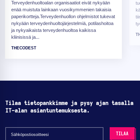
Terveydenhuoltoalan organisaatiot eivät nykyään
tu
enää muistuta lainkaan vuosikymmenien takaisia
kä
paperikortteja.Terveydenhuollon ohjelmistot tukevat
ti
nykyään terveydenhuoltojärjestelmiä, potilashoitoa
ty
ja nykyaikaista terveydenhuoltoa kaikissa
T
kliinisissä ja...
THECODEST
Tilaa tietopankkimme ja pysy ajan tasalla
IT-alan asiantuntemuksesta.