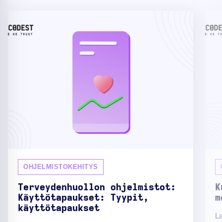
OHJELMISTOKEHITYS
Terveydenhuollon ohjelmistot:
K
Käyttötapaukset: Tyypit,
m
käyttötapaukset
La