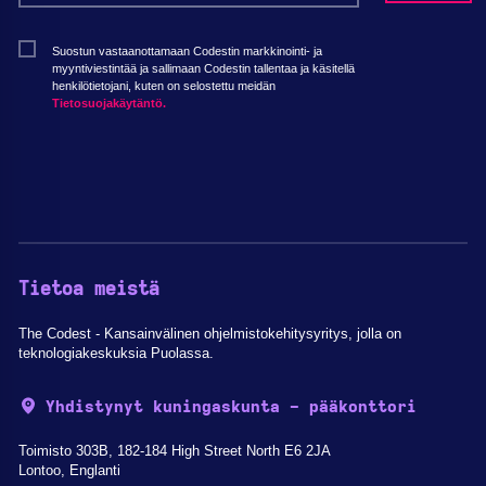
Suostun vastaanottamaan Codestin markkinointi- ja
myyntiviestintää ja sallimaan Codestin tallentaa ja käsitellä
henkilötietojani, kuten on selostettu meidän
Tietosuojakäytäntö.
Tietoa meistä
The Codest - Kansainvälinen ohjelmistokehitysyritys, jolla on
teknologiakeskuksia Puolassa.
Yhdistynyt kuningaskunta - pääkonttori
Toimisto 303B, 182-184 High Street North E6 2JA
Lontoo, Englanti