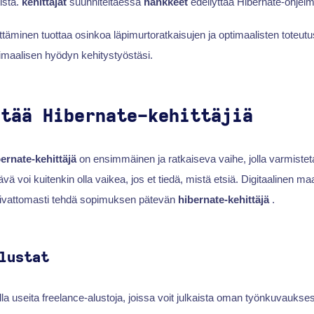
ista.
kehittäjät
suunniteltaessa
hankkeet
edellyttää Hibernate-ohjelm
täminen tuottaa osinkoa läpimurtoratkaisujen ja optimaalisten toteu
imaalisen hyödyn kehitystyöstäsi.
ytää Hibernate-kehittäjiä
ernate-kehittäjä
on ensimmäinen ja ratkaiseva vaihe, jolla varmisteta
vä voi kuitenkin olla vaikea, jos et tiedä, mistä etsiä. Digitaalinen ma
vaivattomasti tehdä sopimuksen pätevän
hibernate-kehittäjä
.
lustat
la useita freelance-alustoja, joissa voit julkaista oman työnkuvaukses