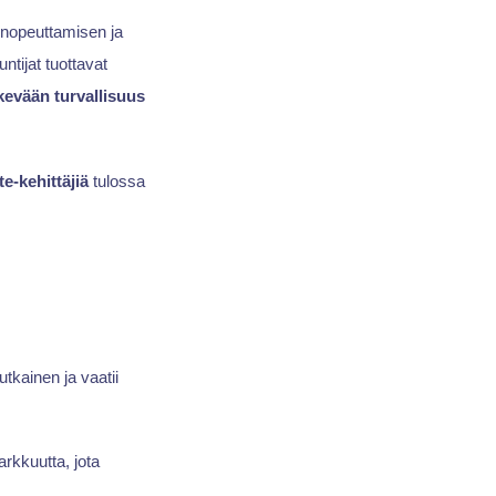
n nopeuttamisen ja
tijat tuottavat
kevään turvallisuus
te-kehittäjiä
tulossa
kainen ja vaatii
arkkuutta, jota