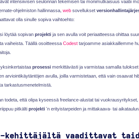
stävät intensiivisen seulonnan tekemisen tai monimutkaisuus vaatii mo
rnate-ohjelmiston hallinnassa,
web
sovellukset
versionhallintajärj
ttavat olla sinulle sopiva vaihtoehto:
i löytää sopivan
projekti
ja sen avulla voit periaatteessa ohittaa s
ta vaiheista. Täällä osoitteessa
Codest
tarjoamme asiakkaillemme hu
itoja.
i yksinkertaistaa
prosessi
merkittävästi ja varmistaa samalla tulokset 
 arviointikäytäntöjen avulla, joilla varmistetaan, että vain osaavat hi
sta tarkastusmenetelmistä.
 todeta, että olipa kyseessä freelance-alustat tai vuokrausyritykset, 
riippuu pitkälti
projekti
'n erityistarpeiden ja mittakaava- tai aikataul
e-kehittäjältä vaadittavat tai