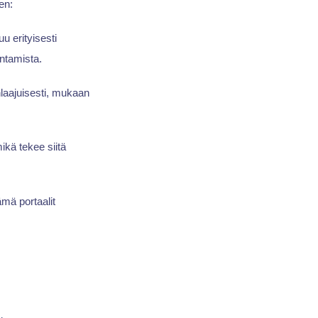
en:
u erityisesti
entamista.
nlaajuisesti, mukaan
ikä tekee siitä
ämä portaalit