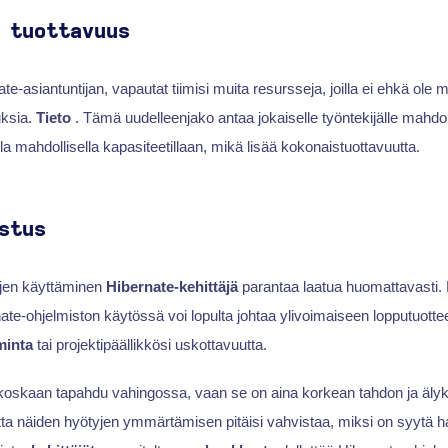
 tuottavuus
e-asiantuntijan, vapautat tiimisi muita resursseja, joilla ei ehkä ole
uksia.
Tieto
. Tämä uudelleenjako antaa jokaiselle työntekijälle mahdo
a mahdollisella kapasiteetillaan, mikä lisää kokonaistuottavuutta.
stus
ujen käyttäminen
Hibernate-kehittäjä
parantaa laatua huomattavasti.
e-ohjelmiston käytössä voi lopulta johtaa ylivoimaiseen lopputuotte
iminta
tai projektipäällikkösi uskottavuutta.
ei koskaan tapahdu vahingossa, vaan se on aina korkean tahdon ja äl
tta näiden hyötyjen ymmärtämisen pitäisi vahvistaa, miksi on syytä h