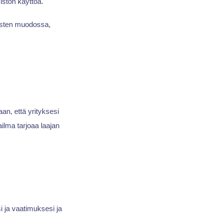
iston käyttöä.
tusten muodossa,
an, että yrityksesi
ailma tarjoaa laajan
i ja vaatimuksesi ja