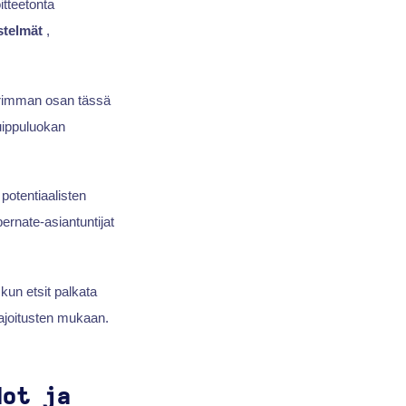
itteetonta
estelmät
,
uurimman osan tässä
ippuluokan
potentiaalisten
bernate-asiantuntijat
kun etsit palkata
urajoitusten mukaan.
dot ja