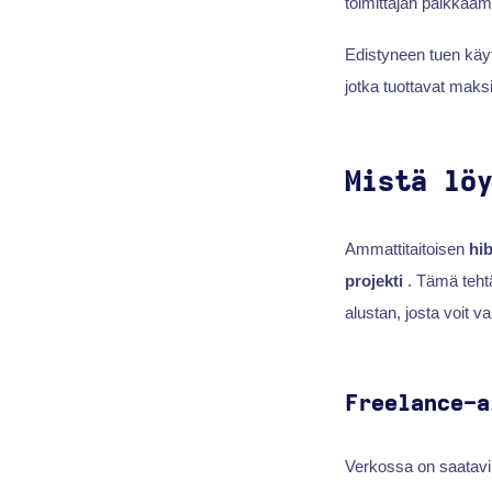
toimittajan palkkaam
Edistyneen tuen käyt
jotka tuottavat maks
Mistä lö
Ammattitaitoisen
hib
projekti
. Tämä tehtä
alustan, josta voit 
Freelance-a
Verkossa on saatavil