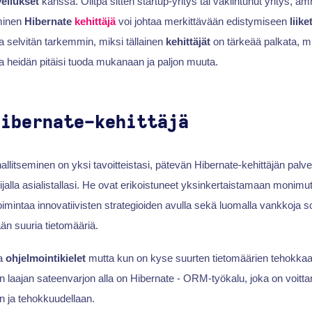
vellukset
kanssa. Olitpa sitten startup-yritys tai vakiintunut yritys, am
minen
Hibernate
kehittäjä
voi johtaa merkittävään edistymiseen
liik
 selvitän tarkemmin, miksi tällainen
kehittäjät
on tärkeää palkata, mi
oja heidän pitäisi tuoda mukanaan ja paljon muuta.
Hibernate-kehittäjä
allitseminen on yksi tavoitteistasi, pätevän Hibernate-kehittäjän palv
ä sijalla asialistallasi. He ovat erikoistuneet yksinkertaistamaan monimu
oimintaa innovatiivisten strategioiden avulla sekä luomalla vankkoja so
än suuria tietomääriä.
ia
ohjelmointikielet
mutta kun on kyse suurten tietomäärien tehokkaa
 laajan sateenvarjon alla on Hibernate - ORM-työkalu, joka on voitt
n ja tehokkuudellaan.