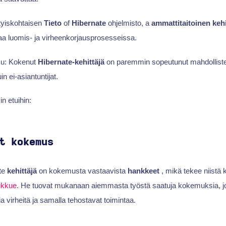
tyiskohtaisen
Tieto
of
Hibernate
ohjelmisto, a
ammattitaitoinen keh
kaa luomis- ja virheenkorjausprosesseissa.
su: Kokenut
Hibernate-kehittäjä
on paremmin sopeutunut mahdollist
n ei-asiantuntijat.
n etuihin:
t kokemus
ate
kehittäjä
on kokemusta vastaavista
hankkeet
, mikä tekee niistä
ukkue
. He tuovat mukanaan aiemmasta työstä saatuja kokemuksia, jo
virheitä ja samalla tehostavat toimintaa.