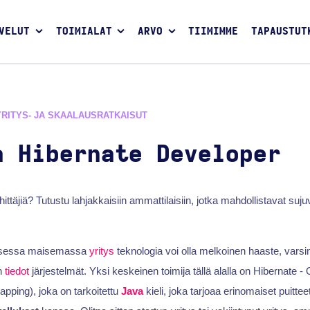
VELUT
TOIMIALAT
ARVO
TIIMIMME
TAPAUSTUT
YRITYS- JA SKAALAUSRATKAISUT
a Hibernate Developer
ittäjiä? Tutustu lahjakkaisiin ammattilaisiin, jotka mahdollistavat suj
aisessa maisemassa
yritys
teknologia voi olla melkoinen haaste, varsi
n
tiedot
järjestelmät. Yksi keskeinen toimija tällä alalla on Hibernate -
apping), joka on tarkoitettu
Java
kieli, joka tarjoaa erinomaiset puitte