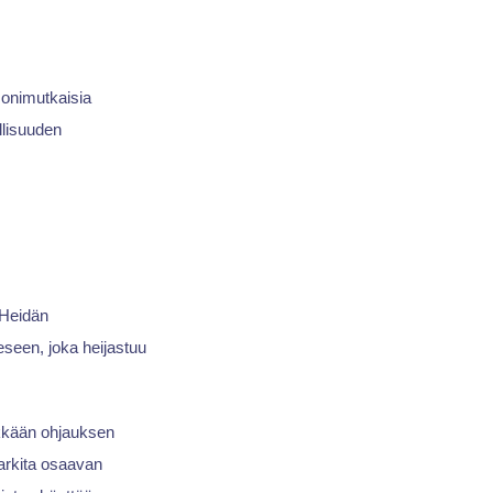
 monimutkaisia
llisuuden
 Heidän
eseen, joka heijastuu
ykkään ohjauksen
arkita osaavan