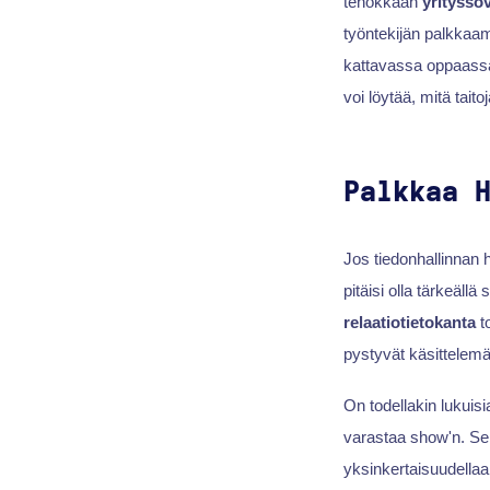
tehokkaan
yritysso
työntekijän palkkaa
kattavassa oppaassa
voi löytää, mitä tait
Palkkaa 
Jos tiedonhallinnan h
pitäisi olla tärkeäll
relaatiotietokanta
t
pystyvät käsittelemä
On todellakin lukuis
varastaa show'n. Sen
yksinkertaisuudellaa