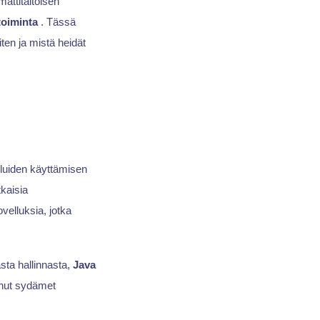
mattitaitoisen
etoiminta
. Tässä
ten ja mistä heidät
eluiden käyttämisen
tkaisia
velluksia, jotka
sta hallinnasta,
Java
anut sydämet