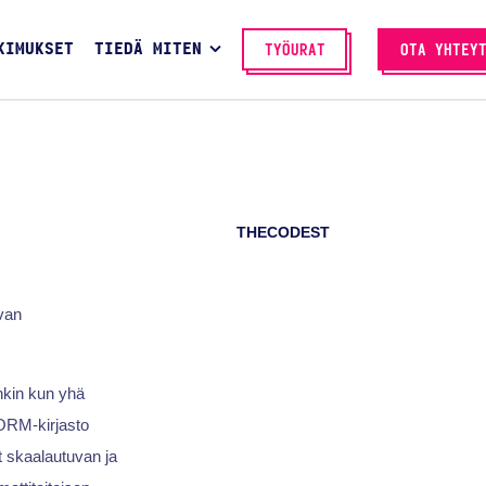
KIMUKSET
TIEDÄ MITEN
TYÖURAT
OTA YHTEY
THECODEST
uvan
nkin kun yhä
 ORM-kirjasto
et skaalautuvan ja