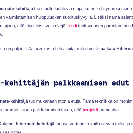
bernate-kehittäjä
tuo sinulle kiehtovia etuja, kuten kehitysprosessie
en varmistamisen huippuluokan suorituskyvyllä. Lisäksi nämä asiantun
n sijaan, että kirjoittaisit vain rivejä
koodi
tuottavuuden parantaminen
s.
sa on paljon lisää arvokasta tietoa siitä, miten voitte
palkata Hiberna
e-kehittäjän palkkaamisen edut
nate-kehittäjä
tuo mukanaan monia etuja. Tämä tekniikka on monimut
ten ammattilaisen palkkaaminen takaa, että
projekti
menestys.
: Kokenut
hibernate-kehittäjä
tarjoaa vertaansa vailla olevaa taitoa ja t
 saavuttaa.