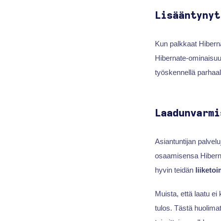
Lisääntynyt
Kun palkkaat Hibernat
Hibernate-ominaisu
työskennellä parhaall
Laadunvarmi
Asiantuntijan palvel
osaamisensa Hibernat
hyvin teidän
liiketo
Muista, että laatu 
tulos. Tästä huolima