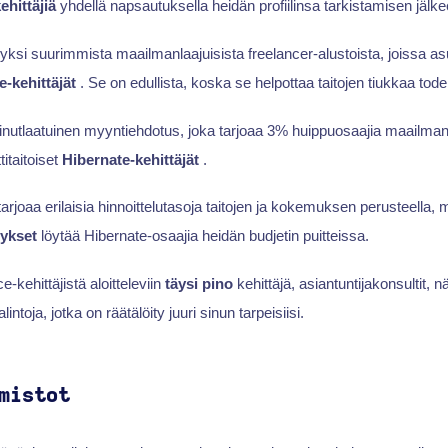
ehittäjiä
yhdellä napsautuksella heidän profiilinsa tarkistamisen jälke
si suurimmista maailmanlaajuisista freelancer-alustoista, joissa asu
e-kehittäjät
. Se on edullista, koska se helpottaa taitojen tiukkaa tod
n ainutlaatuinen myyntiehdotus, joka tarjoaa 3% huippuosaajia maailma
titaitoiset
Hibernate-kehittäjät
.
arjoaa erilaisia hinnoittelutasoja taitojen ja kokemuksen perusteella, m
tykset
löytää Hibernate-osaajia heidän budjetin puitteissa.
ce-kehittäjistä aloitteleviin
täysi pino
kehittäjä, asiantuntijakonsultit, n
intoja, jotka on räätälöity juuri sinun tarpeisiisi.
mistot