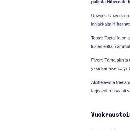
palkata Hibernate-k
Upwork: Upwork on yk
lahjakkaita
Hibernat
Toptal: Toptalilla o
lukien erittäin ammat
Fiverr: Tämä alusta t
yksinkertaisen...
yri
Aloittelevista freelan
tarjoavat runsaasti val
Vuokraustoi