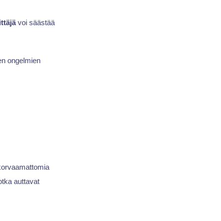
ittäjä
voi säästää
en ongelmien
 korvaamattomia
tka auttavat