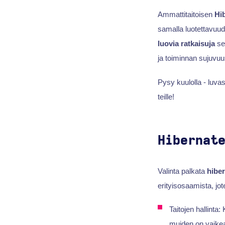
Ammattitaitoisen
Hi
samalla luotettavuud
luovia ratkaisuja
se
ja toiminnan sujuvuu
Pysy kuulolla - luvas
teille!
Hibernat
Valinta palkata
hiber
erityisosaamista, jo
Taitojen hallinta
muiden on vaikea