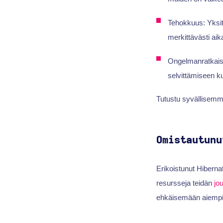
Tehokkuus: Yksi
merkittävästi ai
Ongelmanratkai
selvittämiseen kui
Tutustu syvällisemmi
Omistautunu
Erikoistunut Hibern
resursseja teidän
jo
ehkäisemään aiempia 