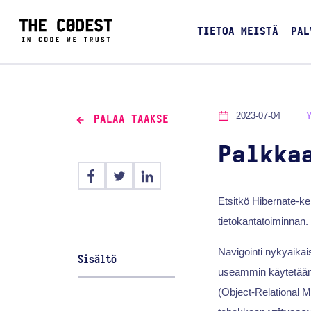
TIETOA MEISTÄ
PAL
2023-07-04
PALAA TAAKSE
Palkka
Etsitkö Hibernate-keh
tietokantatoiminnan.
Navigointi nykyaik
Sisältö
useammin käytetää
(Object-Relational M