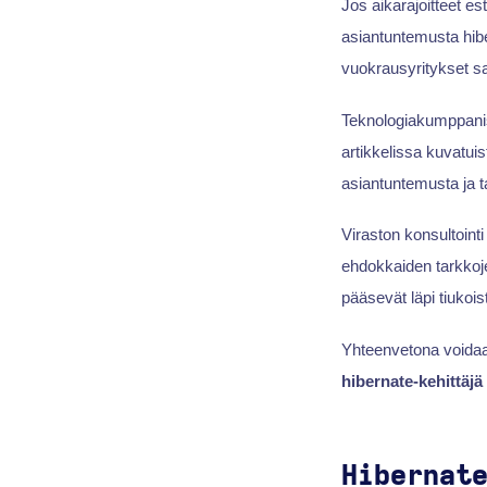
Jos aikarajoitteet e
asiantuntemusta hibe
vuokrausyritykset saa
Teknologiakumppanis
artikkelissa kuvatuis
asiantuntemusta ja ta
Viraston konsultoint
ehdokkaiden tarkkojen
pääsevät läpi tiukoi
Yhteenvetona voidaan
hibernate-kehittäjä
Hibernat