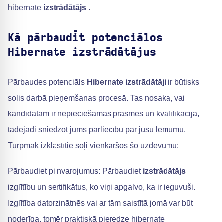
hibernate
izstrādātājs
.
Kā pārbaudīt potenciālos
Hibernate izstrādātājus
Pārbaudes potenciāls
Hibernate izstrādātāji
ir būtisks
solis darbā pieņemšanas procesā. Tas nosaka, vai
kandidātam ir nepieciešamās prasmes un kvalifikācija,
tādējādi sniedzot jums pārliecību par jūsu lēmumu.
Turpmāk izklāstītie soļi vienkāršos šo uzdevumu:
Pārbaudiet pilnvarojumus: Pārbaudiet
izstrādātājs
izglītību un sertifikātus, ko viņi apgalvo, ka ir ieguvuši.
Izglītība datorzinātnēs vai ar tām saistītā jomā var būt
noderīga, tomēr praktiskā pieredze hibernate