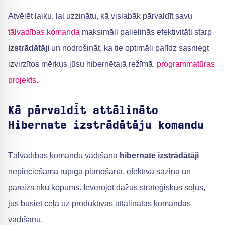
Atvēlēt laiku, lai uzzinātu, kā vislabāk pārvaldīt savu
tālvadības komanda
maksimāli palielinās efektivitāti starp
izstrādātāji
un nodrošināt, ka tie optimāli palīdz sasniegt
izvirzītos mērķus jūsu hibernētajā režīmā.
programmatūras
projekts
.
Kā pārvaldīt attālināto
Hibernate izstrādātāju komandu
Tālvadības komandu vadīšana
hibernate izstrādātāji
nepieciešama rūpīga plānošana, efektīva saziņa un
pareizs rīku kopums. Ievērojot dažus stratēģiskus soļus,
jūs būsiet ceļā uz produktīvas attālinātās komandas
vadīšanu.