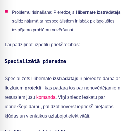
Problēmu risināšana: Pieredzējis
Hibernate izstrādātājs
salīdzinājumā ar nespeciālistiem ir labāk pielāgojušies
iespējamo problēmu novēršanai.
Lai padziļināti izpētītu priekšrocības:
Specializētā pieredze
Specializēts Hibernate
izstrādātājs
ir pieredze darbā ar
līdzīgiem
projekti
, kas padara tos par nenovērtējamiem
resursiem jūsu
komanda
. Viņi sniedz ieskatu par
iepriekšējo darbu, palīdzot novērst iepriekš pieļautās
kļūdas un vienlaikus uzlabojot efektivitāti.