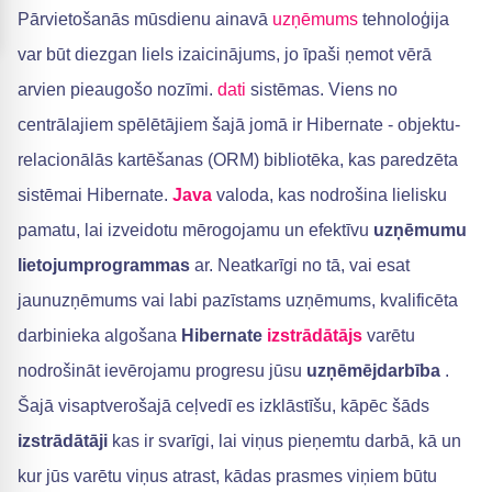
Pārvietošanās mūsdienu ainavā
uzņēmums
tehnoloģija
var būt diezgan liels izaicinājums, jo īpaši ņemot vērā
arvien pieaugošo nozīmi.
dati
sistēmas. Viens no
centrālajiem spēlētājiem šajā jomā ir Hibernate - objektu-
relacionālās kartēšanas (ORM) bibliotēka, kas paredzēta
sistēmai Hibernate.
Java
valoda, kas nodrošina lielisku
pamatu, lai izveidotu mērogojamu un efektīvu
uzņēmumu
lietojumprogrammas
ar. Neatkarīgi no tā, vai esat
jaunuzņēmums vai labi pazīstams uzņēmums, kvalificēta
darbinieka algošana
Hibernate
izstrādātājs
varētu
nodrošināt ievērojamu progresu jūsu
uzņēmējdarbība
.
Šajā visaptverošajā ceļvedī es izklāstīšu, kāpēc šāds
izstrādātāji
kas ir svarīgi, lai viņus pieņemtu darbā, kā un
kur jūs varētu viņus atrast, kādas prasmes viņiem būtu