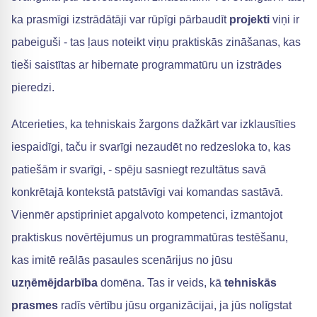
ka prasmīgi izstrādātāji var rūpīgi pārbaudīt
projekti
viņi ir
pabeiguši - tas ļaus noteikt viņu praktiskās zināšanas, kas
tieši saistītas ar hibernate programmatūru un izstrādes
pieredzi.
Atcerieties, ka tehniskais žargons dažkārt var izklausīties
iespaidīgi, taču ir svarīgi nezaudēt no redzesloka to, kas
patiešām ir svarīgi, - spēju sasniegt rezultātus savā
konkrētajā kontekstā patstāvīgi vai komandas sastāvā.
Vienmēr apstipriniet apgalvoto kompetenci, izmantojot
praktiskus novērtējumus un programmatūras testēšanu,
kas imitē reālās pasaules scenārijus no jūsu
uzņēmējdarbība
domēna. Tas ir veids, kā
tehniskās
prasmes
radīs vērtību jūsu organizācijai, ja jūs nolīgstat