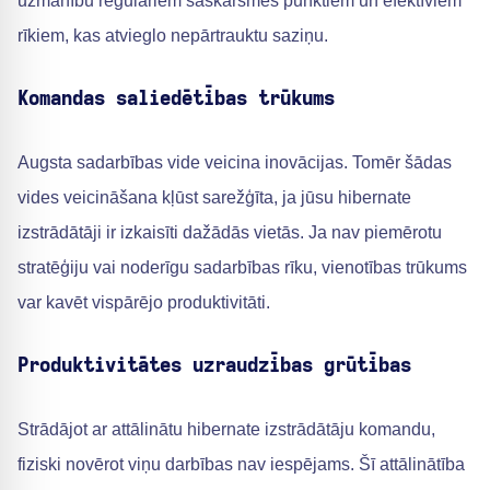
uzmanību regulāriem saskarsmes punktiem un efektīviem
rīkiem, kas atvieglo nepārtrauktu saziņu.
Komandas saliedētības trūkums
Augsta sadarbības vide veicina inovācijas. Tomēr šādas
vides veicināšana kļūst sarežģīta, ja jūsu hibernate
izstrādātāji ir izkaisīti dažādās vietās. Ja nav piemērotu
stratēģiju vai noderīgu sadarbības rīku, vienotības trūkums
var kavēt vispārējo produktivitāti.
Produktivitātes uzraudzības grūtības
Strādājot ar attālinātu hibernate izstrādātāju komandu,
fiziski novērot viņu darbības nav iespējams. Šī attālinātība