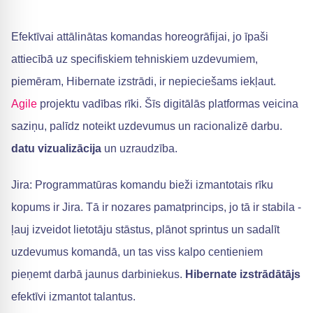
Efektīvai attālinātas komandas horeogrāfijai, jo īpaši
attiecībā uz specifiskiem tehniskiem uzdevumiem,
piemēram, Hibernate izstrādi, ir nepieciešams iekļaut.
Agile
projektu vadības rīki. Šīs digitālās platformas veicina
saziņu, palīdz noteikt uzdevumus un racionalizē darbu.
datu vizualizācija
un uzraudzība.
Jira: Programmatūras komandu bieži izmantotais rīku
kopums ir Jira. Tā ir nozares pamatprincips, jo tā ir stabila -
ļauj izveidot lietotāju stāstus, plānot sprintus un sadalīt
uzdevumus komandā, un tas viss kalpo centieniem
pieņemt darbā jaunus darbiniekus.
Hibernate izstrādātājs
efektīvi izmantot talantus.