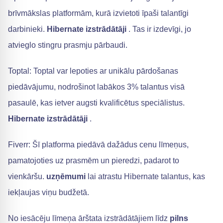
brīvmākslas platformām, kurā izvietoti īpaši talantīgi
darbinieki.
Hibernate izstrādātāji
. Tas ir izdevīgi, jo
atvieglo stingru prasmju pārbaudi.
Toptal: Toptal var lepoties ar unikālu pārdošanas
piedāvājumu, nodrošinot labākos 3% talantus visā
pasaulē, kas ietver augsti kvalificētus speciālistus.
Hibernate izstrādātāji
.
Fiverr: Šī platforma piedāvā dažādus cenu līmeņus,
pamatojoties uz prasmēm un pieredzi, padarot to
vienkāršu.
uzņēmumi
lai atrastu Hibernate talantus, kas
iekļaujas viņu budžetā.
No iesācēju līmeņa ārštata izstrādātājiem līdz
pilns