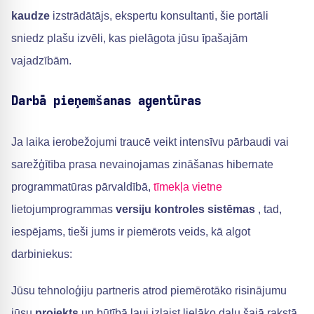
kaudze
izstrādātājs, ekspertu konsultanti, šie portāli
sniedz plašu izvēli, kas pielāgota jūsu īpašajām
vajadzībām.
Darbā pieņemšanas aģentūras
Ja laika ierobežojumi traucē veikt intensīvu pārbaudi vai
sarežģītība prasa nevainojamas zināšanas hibernate
programmatūras pārvaldībā,
tīmekļa vietne
lietojumprogrammas
versiju kontroles sistēmas
, tad,
iespējams, tieši jums ir piemērots veids, kā algot
darbiniekus:
Jūsu tehnoloģiju partneris atrod piemērotāko risinājumu
jūsu
projekts
un būtībā ļauj izlaist lielāko daļu šajā rakstā