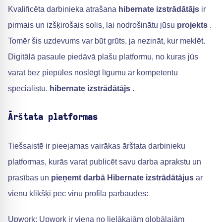
Kvalificēta darbinieka atrašana
hibernate izstrādātājs
ir
pirmais un izšķirošais solis, lai nodrošinātu jūsu
projekts
.
Tomēr šis uzdevums var būt grūts, ja nezināt, kur meklēt.
Digitālā pasaule piedāvā plašu platformu, no kuras jūs
varat bez piepūles noslēgt līgumu ar kompetentu
speciālistu.
hibernate izstrādātājs
.
Ārštata platformas
Tiešsaistē ir pieejamas vairākas ārštata darbinieku
platformas, kurās varat publicēt savu darba aprakstu un
prasības un
pieņemt darbā Hibernate izstrādātājus
ar
vienu klikšķi pēc viņu profila pārbaudes:
Upwork: Upwork ir viena no lielākajām globālajām