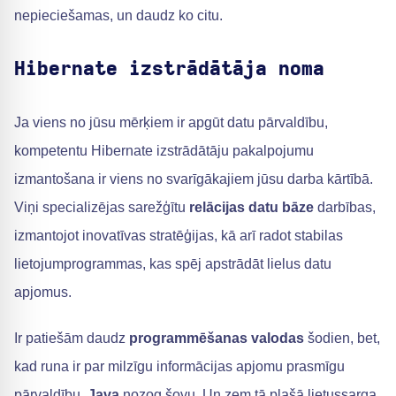
nepieciešamas, un daudz ko citu.
Hibernate izstrādātāja noma
Ja viens no jūsu mērķiem ir apgūt datu pārvaldību,
kompetentu Hibernate izstrādātāju pakalpojumu
izmantošana ir viens no svarīgākajiem jūsu darba kārtībā.
Viņi specializējas sarežģītu
relācijas datu bāze
darbības,
izmantojot inovatīvas stratēģijas, kā arī radot stabilas
lietojumprogrammas, kas spēj apstrādāt lielus datu
apjomus.
Ir patiešām daudz
programmēšanas valodas
šodien, bet,
kad runa ir par milzīgu informācijas apjomu prasmīgu
pārvaldību,
Java
nozog šovu. Un zem tā plašā lietussarga