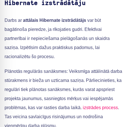
Hibernate izstrādātāju
Darbs ar
attālais Hibernate izstrādātājs
var būt
bagātinoša pieredze, ja rīkojaties gudri. Efektīvai
partnerībai ir nepieciešama pielāgošanās un skaidra
saziņa. Izpētīsim dažus praktiskus padomus, lai
racionalizētu šo procesu.
Plānotās regulārās sanāksmes: Veiksmīga attālinātā darba
stūrakmens ir bieža un uzticama saziņa. Pārliecinieties, ka
regulāri tiek plānotas sanāksmes, kurās varat apspriest
projekta jaunumus, sasniegtos mērķus vai iespējamās
problēmas, kas var rasties darba laikā.
izstrādes process
.
Tas veicina savlaicīgus risinājumus un nodrošina
vienmērīgu darba plūsmu.