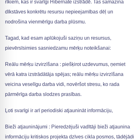
rīkiem, kas ir svarīgi Hibernate izstrādē. Tas samazina
dīkstāves konkrētu resursu nepieejamības dēļ un
nodrošina vienmērīgu darba plūsmu.
Tagad, kad esam aplūkojuši saziņu un resursus,
pievērsīsimies sasniedzamu mērķu noteikšanai:
Reālu mērķu izvirzīšana : piešķirot uzdevumus, ņemiet
vērā katra izstrādātāja spējas; reālu mērķu izvirzīšana
veicina veselīgu darba vidi, novēršot stresu, ko rada
pārmērīga darba slodzes prasības.
Ļoti svarīgi ir arī periodiski atjaunināt informāciju,
Bieži atjauninājumi : Pieredzējuši vadītāji bieži atjaunina
informāciju kritiskos projekta dzīves cikla posmos, tādējādi