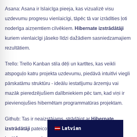
Asana: Asana ir īslaicīga pieeja, kas vizualizē visu
uzdevumu progresu vienlaicīgi, tāpēc tā var izrādīties ļoti
noderīga aizņemtiem cilvēkiem.
Hibernate izstrādātāji
kuriem vienlaicīgi jāseko līdzi dažādiem sasniedzamajiem
rezultātiem.
Trello: Trello Kanban stila dēļi un kartītes, kas veikli
atspoguļo katru projekta uzdevumu, piedāvā intuitīvi viegli
pārskatāmu struktūru - ideālu iestatījumu ārzemju vai
mazāk pieredzējušiem dalībniekiem pēc tam, kad viņi ir
pievienojušies hibernētam programmatūras projektam.
Github: Tas ir neaizstājams, strādājot ar
Hibernate
izstrādātāji
pateicoties tās platformai, kas ir vērsta uz
Latvian