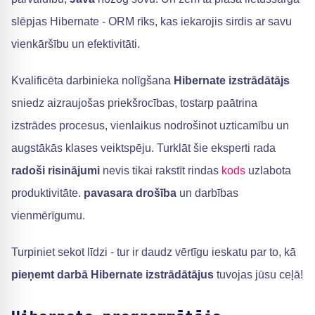
slēpjas Hibernate - ORM rīks, kas iekarojis sirdis ar savu
vienkāršību un efektivitāti.
Kvalificēta darbinieka nolīgšana
Hibernate izstrādātājs
sniedz aizraujošas priekšrocības, tostarp paātrina
izstrādes procesus, vienlaikus nodrošinot uzticamību un
augstākās klases veiktspēju. Turklāt šie eksperti rada
radoši risinājumi
nevis tikai rakstīt rindas
kods
uzlabota
produktivitāte.
pavasara drošība
un darbības
vienmērīgumu.
Turpiniet sekot līdzi - tur ir daudz vērtīgu ieskatu par to, kā
pieņemt darbā Hibernate izstrādātājus
tuvojas jūsu ceļā!