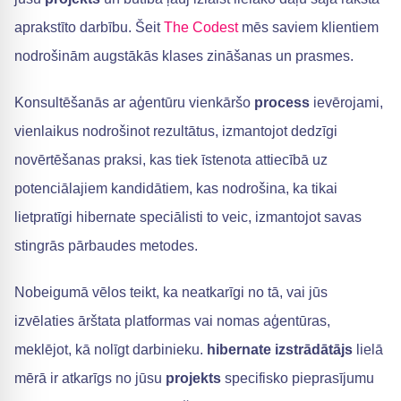
aprakstīto darbību. Šeit
The Codest
mēs saviem klientiem
nodrošinām augstākās klases zināšanas un prasmes.
Konsultēšanās ar aģentūru vienkāršo
process
ievērojami,
vienlaikus nodrošinot rezultātus, izmantojot dedzīgi
novērtēšanas praksi, kas tiek īstenota attiecībā uz
potenciālajiem kandidātiem, kas nodrošina, ka tikai
lietpratīgi hibernate speciālisti to veic, izmantojot savas
stingrās pārbaudes metodes.
Nobeigumā vēlos teikt, ka neatkarīgi no tā, vai jūs
izvēlaties ārštata platformas vai nomas aģentūras,
meklējot, kā nolīgt darbinieku.
hibernate izstrādātājs
lielā
mērā ir atkarīgs no jūsu
projekts
specifisko pieprasījumu