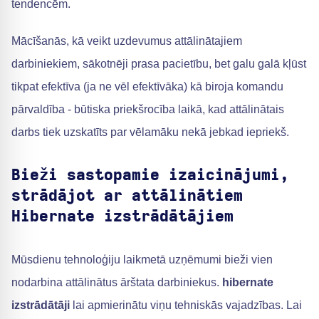
tendencēm.
Mācīšanās, kā veikt uzdevumus attālinātajiem
darbiniekiem, sākotnēji prasa pacietību, bet galu galā kļūst
tikpat efektīva (ja ne vēl efektīvāka) kā biroja komandu
pārvaldība - būtiska priekšrocība laikā, kad attālinātais
darbs tiek uzskatīts par vēlamāku nekā jebkad iepriekš.
Bieži sastopamie izaicinājumi,
strādājot ar attālinātiem
Hibernate izstrādātājiem
Mūsdienu tehnoloģiju laikmetā uzņēmumi bieži vien
nodarbina attālinātus ārštata darbiniekus.
hibernate
izstrādātāji
lai apmierinātu viņu tehniskās vajadzības. Lai