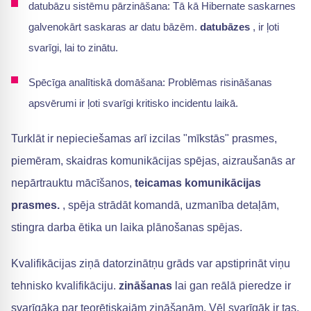
datubāzu sistēmu pārzināšana: Tā kā Hibernate saskarnes
galvenokārt saskaras ar datu bāzēm.
datubāzes
, ir ļoti
svarīgi, lai to zinātu.
Spēcīga analītiskā domāšana: Problēmas risināšanas
apsvērumi ir ļoti svarīgi kritisko incidentu laikā.
Turklāt ir nepieciešamas arī izcilas "mīkstās" prasmes,
piemēram, skaidras komunikācijas spējas, aizraušanās ar
nepārtrauktu mācīšanos,
teicamas komunikācijas
prasmes.
, spēja strādāt komandā, uzmanība detaļām,
stingra darba ētika un laika plānošanas spējas.
Kvalifikācijas ziņā datorzinātņu grāds var apstiprināt viņu
tehnisko kvalifikāciju.
zināšanas
lai gan reālā pieredze ir
svarīgāka par teorētiskajām zināšanām. Vēl svarīgāk ir tas,