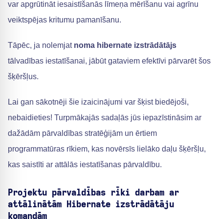
var apgrūtināt iesaistīšanās līmeņa mērīšanu vai agrīnu
veiktspējas kritumu pamanīšanu.
Tāpēc, ja nolemjat
noma hibernate izstrādātājs
tālvadības iestatīšanai, jābūt gataviem efektīvi pārvarēt šos
šķēršļus.
Lai gan sākotnēji šie izaicinājumi var šķist biedējoši,
nebaidieties! Turpmākajās sadaļās jūs iepazīstināsim ar
dažādām pārvaldības stratēģijām un ērtiem
programmatūras rīkiem, kas novērsīs lielāko daļu šķēršļu,
kas saistīti ar attālās iestatīšanas pārvaldību.
Projektu pārvaldības rīki darbam ar
attālinātām Hibernate izstrādātāju
komandām