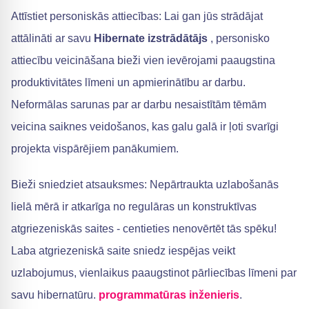
Attīstiet personiskās attiecības: Lai gan jūs strādājat
attālināti ar savu
Hibernate izstrādātājs
, personisko
attiecību veicināšana bieži vien ievērojami paaugstina
produktivitātes līmeni un apmierinātību ar darbu.
Neformālas sarunas par ar darbu nesaistītām tēmām
veicina saiknes veidošanos, kas galu galā ir ļoti svarīgi
projekta vispārējiem panākumiem.
Bieži sniedziet atsauksmes: Nepārtraukta uzlabošanās
lielā mērā ir atkarīga no regulāras un konstruktīvas
atgriezeniskās saites - centieties nenovērtēt tās spēku!
Laba atgriezeniskā saite sniedz iespējas veikt
uzlabojumus, vienlaikus paaugstinot pārliecības līmeni par
savu hibernatūru.
programmatūras inženieris
.