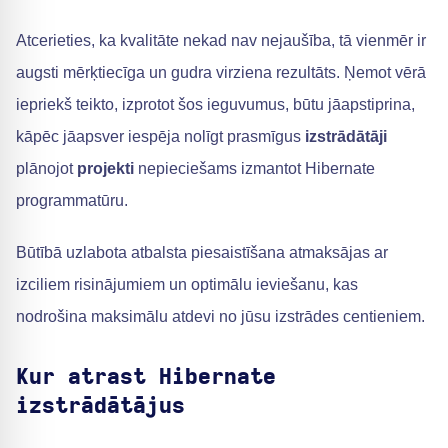
Atcerieties, ka kvalitāte nekad nav nejaušība, tā vienmēr ir
augsti mērķtiecīga un gudra virziena rezultāts. Ņemot vērā
iepriekš teikto, izprotot šos ieguvumus, būtu jāapstiprina,
kāpēc jāapsver iespēja nolīgt prasmīgus
izstrādātāji
plānojot
projekti
nepieciešams izmantot Hibernate
programmatūru.
Būtībā uzlabota atbalsta piesaistīšana atmaksājas ar
izciliem risinājumiem un optimālu ieviešanu, kas
nodrošina maksimālu atdevi no jūsu izstrādes centieniem.
Kur atrast Hibernate
izstrādātājus