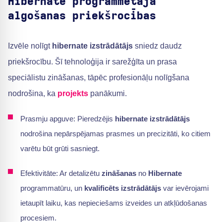
Hibernate programmētāja
algošanas priekšrocības
Izvēle nolīgt
hibernate izstrādātājs
sniedz daudz
priekšrocību. Šī tehnoloģija ir sarežģīta un prasa
speciālistu zināšanas, tāpēc profesionāļu nolīgšana
nodrošina, ka
projekts
panākumi.
Prasmju apguve: Pieredzējis
hibernate izstrādātājs
nodrošina nepārspējamas prasmes un precizitāti, ko citiem
varētu būt grūti sasniegt.
Efektivitāte: Ar detalizētu
zināšanas
no
Hibernate
programmatūru, un
kvalificēts izstrādātājs
var ievērojami
ietaupīt laiku, kas nepieciešams izveides un atkļūdošanas
procesiem.