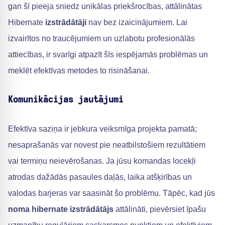
gan šī pieeja sniedz unikālas priekšrocības, attālinātas
Hibernate
izstrādātāji
nav bez izaicinājumiem. Lai
izvairītos no traucējumiem un uzlabotu profesionālās
attiecības, ir svarīgi atpazīt šīs iespējamās problēmas un
meklēt efektīvas metodes to risināšanai.
Komunikācijas jautājumi
Efektīva saziņa ir jebkura veiksmīga projekta pamatā;
nesaprašanās var novest pie neatbilstošiem rezultātiem
vai termiņu neievērošanas. Ja jūsu komandas locekļi
atrodas dažādās pasaules daļās, laika atšķirības un
valodas barjeras var saasināt šo problēmu. Tāpēc, kad jūs
noma hibernate izstrādātājs
attālināti, pievērsiet īpašu