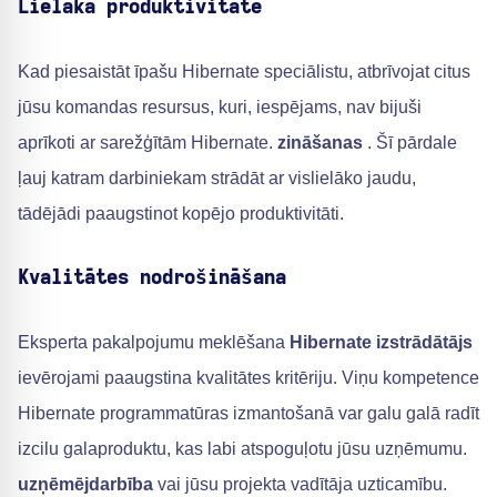
Lielāka produktivitāte
Kad piesaistāt īpašu Hibernate speciālistu, atbrīvojat citus
jūsu komandas resursus, kuri, iespējams, nav bijuši
aprīkoti ar sarežģītām Hibernate.
zināšanas
. Šī pārdale
ļauj katram darbiniekam strādāt ar vislielāko jaudu,
tādējādi paaugstinot kopējo produktivitāti.
Kvalitātes nodrošināšana
Eksperta pakalpojumu meklēšana
Hibernate izstrādātājs
ievērojami paaugstina kvalitātes kritēriju. Viņu kompetence
Hibernate programmatūras izmantošanā var galu galā radīt
izcilu galaproduktu, kas labi atspoguļotu jūsu uzņēmumu.
uzņēmējdarbība
vai jūsu projekta vadītāja uzticamību.