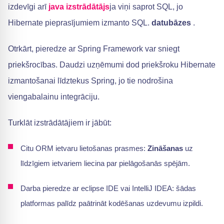
izdevīgi arī
java izstrādātājs
ja viņi saprot SQL, jo
Hibernate pieprasījumiem izmanto SQL.
datubāzes
.
Otrkārt, pieredze ar Spring Framework var sniegt
priekšrocības. Daudzi uzņēmumi dod priekšroku Hibernate
izmantošanai līdztekus Spring, jo tie nodrošina
viengabalainu integrāciju.
Turklāt izstrādātājiem ir jābūt:
Citu ORM ietvaru lietošanas prasmes:
Zināšanas
uz
līdzīgiem ietvariem liecina par pielāgošanās spējām.
Darba pieredze ar eclipse IDE vai IntelliJ IDEA: šādas
platformas palīdz paātrināt kodēšanas uzdevumu izpildi.