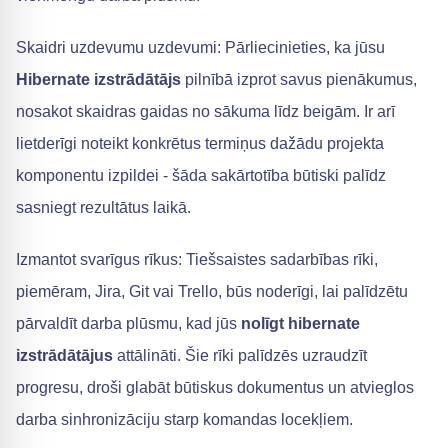
Skaidri uzdevumu uzdevumi: Pārliecinieties, ka jūsu
Hibernate izstrādātājs
pilnībā izprot savus pienākumus,
nosakot skaidras gaidas no sākuma līdz beigām. Ir arī
lietderīgi noteikt konkrētus termiņus dažādu projekta
komponentu izpildei - šāda sakārtotība būtiski palīdz
sasniegt rezultātus laikā.
Izmantot svarīgus rīkus: Tiešsaistes sadarbības rīki,
piemēram, Jira, Git vai Trello, būs noderīgi, lai palīdzētu
pārvaldīt darba plūsmu, kad jūs
nolīgt hibernate
izstrādātājus
attālināti. Šie rīki palīdzēs uzraudzīt
progresu, droši glabāt būtiskus dokumentus un atvieglos
darba sinhronizāciju starp komandas locekļiem.