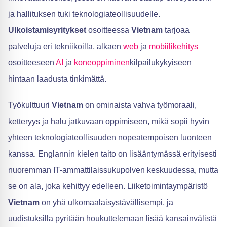
ja hallituksen tuki teknologiateollisuudelle.
Ulkoistamisyritykset
osoitteessa
Vietnam
tarjoaa
palveluja eri tekniikoilla, alkaen
web
ja
mobiilikehitys
osoitteeseen
AI
ja
koneoppiminen
kilpailukykyiseen
hintaan laadusta tinkimättä.
Työkulttuuri
Vietnam
on ominaista vahva työmoraali,
ketteryys ja halu jatkuvaan oppimiseen, mikä sopii hyvin
yhteen teknologiateollisuuden nopeatempoisen luonteen
kanssa. Englannin kielen taito on lisääntymässä erityisesti
nuoremman IT-ammattilaissukupolven keskuudessa, mutta
se on ala, joka kehittyy edelleen. Liiketoimintaympäristö
Vietnam
on yhä ulkomaalaisystävällisempi, ja
uudistuksilla pyritään houkuttelemaan lisää kansainvälistä