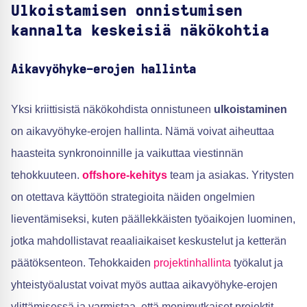
Ulkoistamisen onnistumisen
kannalta keskeisiä näkökohtia
Aikavyöhyke-erojen hallinta
Yksi kriittisistä näkökohdista onnistuneen
ulkoistaminen
on aikavyöhyke-erojen hallinta. Nämä voivat aiheuttaa
haasteita synkronoinnille ja vaikuttaa viestinnän
tehokkuuteen.
offshore-kehitys
team ja asiakas. Yritysten
on otettava käyttöön strategioita näiden ongelmien
lieventämiseksi, kuten päällekkäisten työaikojen luominen,
jotka mahdollistavat reaaliaikaiset keskustelut ja ketterän
päätöksenteon. Tehokkaiden
projektinhallinta
työkalut ja
yhteistyöalustat voivat myös auttaa aikavyöhyke-erojen
ylittämisessä ja varmistaa, että monimutkaiset projektit