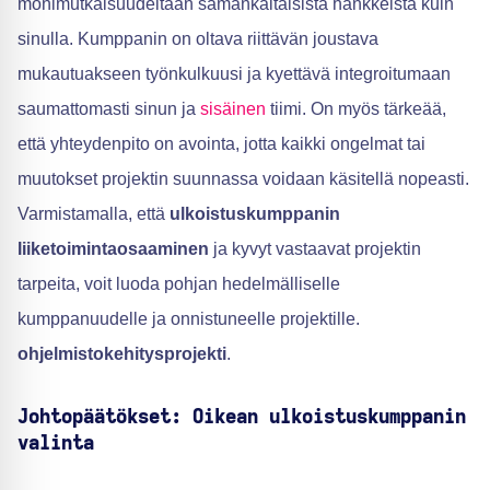
monimutkaisuudeltaan samankaltaisista hankkeista kuin
sinulla. Kumppanin on oltava riittävän joustava
mukautuakseen työnkulkuusi ja kyettävä integroitumaan
saumattomasti sinun ja
sisäinen
tiimi. On myös tärkeää,
että yhteydenpito on avointa, jotta kaikki ongelmat tai
muutokset projektin suunnassa voidaan käsitellä nopeasti.
Varmistamalla, että
ulkoistuskumppanin
liiketoimintaosaaminen
ja kyvyt vastaavat projektin
tarpeita, voit luoda pohjan hedelmälliselle
kumppanuudelle ja onnistuneelle projektille.
ohjelmistokehitysprojekti
.
Johtopäätökset: Oikean ulkoistuskumppanin
valinta