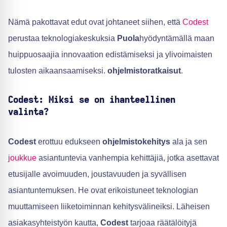
Nämä pakottavat edut ovat johtaneet siihen, että
Codest
perustaa teknologiakeskuksia
Puola
hyödyntämällä maan
huippuosaajia innovaation edistämiseksi ja ylivoimaisten
tulosten aikaansaamiseksi.
ohjelmistoratkaisut
.
Codest: Miksi se on ihanteellinen
valinta?
Codest
erottuu edukseen
ohjelmistokehitys
ala ja sen
joukkue
asiantuntevia vanhempia kehittäjiä, jotka asettavat
etusijalle avoimuuden, joustavuuden ja syvällisen
asiantuntemuksen. He ovat erikoistuneet teknologian
muuttamiseen liiketoiminnan kehitysvälineiksi. Läheisen
asiakasyhteistyön kautta,
Codest
tarjoaa räätälöityjä