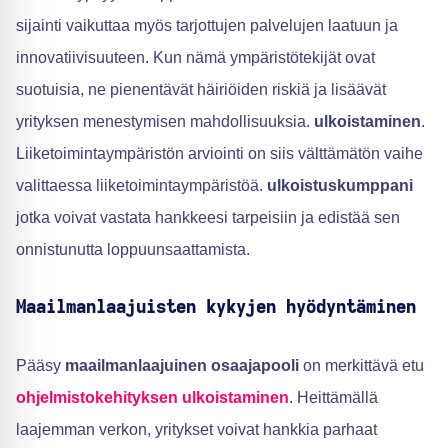
sijainti vaikuttaa myös tarjottujen palvelujen laatuun ja
innovatiivisuuteen. Kun nämä ympäristötekijät ovat
suotuisia, ne pienentävät häiriöiden riskiä ja lisäävät
yrityksen menestymisen mahdollisuuksia.
ulkoistaminen
.
Liiketoimintaympäristön arviointi on siis välttämätön vaihe
valittaessa liiketoimintaympäristöä.
ulkoistuskumppani
jotka voivat vastata hankkeesi tarpeisiin ja edistää sen
onnistunutta loppuunsaattamista.
Maailmanlaajuisten kykyjen hyödyntäminen
Pääsy
maailmanlaajuinen osaajapooli
on merkittävä etu
ohjelmistokehityksen ulkoistaminen
. Heittämällä
laajemman verkon, yritykset voivat hankkia parhaat