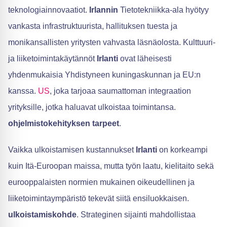
teknologiainnovaatiot.
Irlannin
Tietotekniikka-ala hyötyy
vankasta infrastruktuurista, hallituksen tuesta ja
monikansallisten yritysten vahvasta läsnäolosta. Kulttuuri-
ja liiketoimintakäytännöt
Irlanti
ovat läheisesti
yhdenmukaisia Yhdistyneen kuningaskunnan ja EU:n
kanssa.
US
, joka tarjoaa saumattoman integraation
yrityksille, jotka haluavat ulkoistaa toimintansa.
ohjelmistokehityksen tarpeet
.
Vaikka ulkoistamisen kustannukset
Irlanti
on korkeampi
kuin Itä-Euroopan maissa, mutta työn laatu, kielitaito sekä
eurooppalaisten normien mukainen oikeudellinen ja
liiketoimintaympäristö tekevät siitä ensiluokkaisen.
ulkoistamiskohde
. Strateginen sijainti mahdollistaa