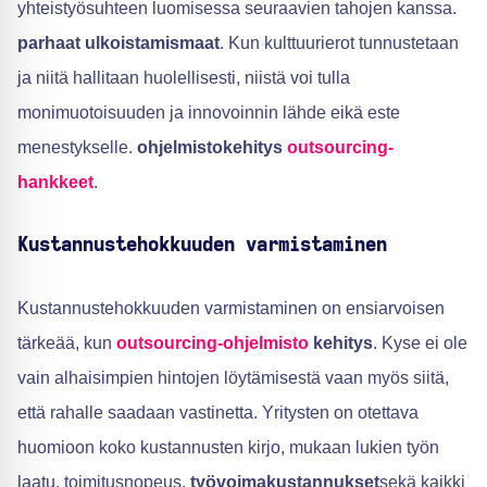
yhteistyösuhteen luomisessa seuraavien tahojen kanssa.
parhaat ulkoistamismaat
. Kun kulttuurierot tunnustetaan
ja niitä hallitaan huolellisesti, niistä voi tulla
monimuotoisuuden ja innovoinnin lähde eikä este
menestykselle.
ohjelmistokehitys
outsourcing-
hankkeet
.
Kustannustehokkuuden varmistaminen
Kustannustehokkuuden varmistaminen on ensiarvoisen
tärkeää, kun
outsourcing-ohjelmisto
kehitys
. Kyse ei ole
vain alhaisimpien hintojen löytämisestä vaan myös siitä,
että rahalle saadaan vastinetta. Yritysten on otettava
huomioon koko kustannusten kirjo, mukaan lukien työn
laatu, toimitusnopeus,
työvoimakustannukset
sekä kaikki