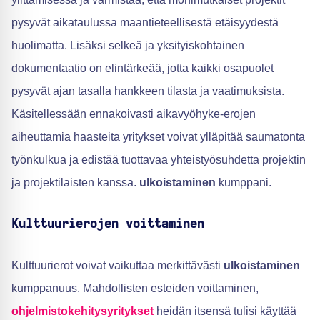
pysyvät aikataulussa maantieteellisestä etäisyydestä
huolimatta. Lisäksi selkeä ja yksityiskohtainen
dokumentaatio on elintärkeää, jotta kaikki osapuolet
pysyvät ajan tasalla hankkeen tilasta ja vaatimuksista.
Käsitellessään ennakoivasti aikavyöhyke-erojen
aiheuttamia haasteita yritykset voivat ylläpitää saumatonta
työnkulkua ja edistää tuottavaa yhteistyösuhdetta projektin
ja projektilaisten kanssa.
ulkoistaminen
kumppani.
Kulttuurierojen voittaminen
Kulttuurierot voivat vaikuttaa merkittävästi
ulkoistaminen
kumppanuus. Mahdollisten esteiden voittaminen,
ohjelmistokehitysyritykset
heidän itsensä tulisi käyttää