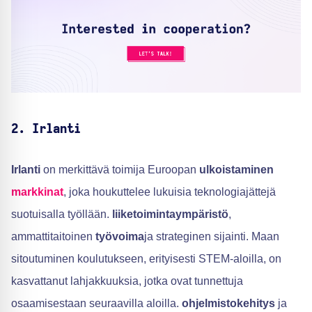
2. Irlanti
Irlanti
on merkittävä toimija Euroopan
ulkoistaminen
markkinat
, joka houkuttelee lukuisia teknologiajättejä
suotuisalla työllään.
liiketoimintaympäristö
,
ammattitaitoinen
työvoima
ja strateginen sijainti. Maan
sitoutuminen koulutukseen, erityisesti STEM-aloilla, on
kasvattanut lahjakkuuksia, jotka ovat tunnettuja
osaamisestaan seuraavilla aloilla.
ohjelmistokehitys
ja