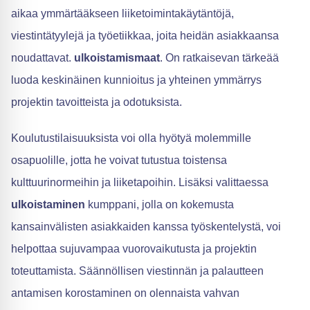
aikaa ymmärtääkseen liiketoimintakäytäntöjä,
viestintätyylejä ja työetiikkaa, joita heidän asiakkaansa
noudattavat.
ulkoistamismaat
. On ratkaisevan tärkeää
luoda keskinäinen kunnioitus ja yhteinen ymmärrys
projektin tavoitteista ja odotuksista.
Koulutustilaisuuksista voi olla hyötyä molemmille
osapuolille, jotta he voivat tutustua toistensa
kulttuurinormeihin ja liiketapoihin. Lisäksi valittaessa
ulkoistaminen
kumppani, jolla on kokemusta
kansainvälisten asiakkaiden kanssa työskentelystä, voi
helpottaa sujuvampaa vuorovaikutusta ja projektin
toteuttamista. Säännöllisen viestinnän ja palautteen
antamisen korostaminen on olennaista vahvan