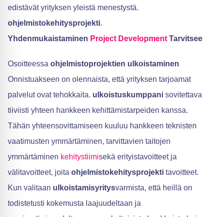
edistävät yrityksen yleistä menestystä.
ohjelmistokehitysprojekti
.
Yhdenmukaistaminen
Project Development
Tarvitsee
Osoitteessa
ohjelmistoprojektien ulkoistaminen
Onnistuakseen on olennaista, että yrityksen tarjoamat
palvelut ovat tehokkaita.
ulkoistuskumppani
sovitettava
tiiviisti yhteen hankkeen kehittämistarpeiden kanssa.
Tähän yhteensovittamiseen kuuluu hankkeen teknisten
vaatimusten ymmärtäminen, tarvittavien taitojen
ymmärtäminen
kehitystiimi
sekä erityistavoitteet ja
välitavoitteet, joita
ohjelmistokehitysprojekti
tavoitteet.
Kun valitaan
ulkoistamisyritys
varmista, että heillä on
todistetusti kokemusta laajuudeltaan ja