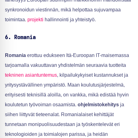
synkronoidun viestinnän, mikä helpottaa sujuvampaa
toimintaa.
projekti
hallinnointi ja yhteistyö.
6. Romania
Romania
erottuu edukseen Itä-Euroopan IT-maisemassa
tarjoamalla vakuuttavan yhdistelmän seuraavia tuotteita
tekninen asiantuntemus
, kilpailukykyiset kustannukset ja
yritysystävällinen ympäristö. Maan koulutusjärjestelmä,
erityisesti teknisillä aloilla, on vankka, mikä edistää hyvin
koulutetun työvoiman osaamista.
ohjelmistokehitys
ja
siihen liittyvät tieteenalat. Romanialaiset kehittäjät
tunnetaan monipuolisuudestaan ja työskentelevät eri
teknologioiden ja toimialojen parissa, ja heidän