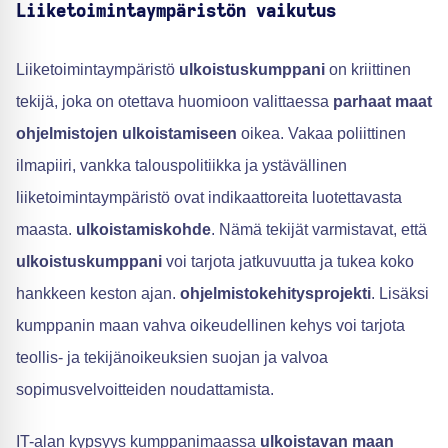
Liiketoimintaympäristön vaikutus
Liiketoimintaympäristö
ulkoistuskumppani
on kriittinen
tekijä, joka on otettava huomioon valittaessa
parhaat maat
ohjelmistojen ulkoistamiseen
oikea. Vakaa poliittinen
ilmapiiri, vankka talouspolitiikka ja ystävällinen
liiketoimintaympäristö ovat indikaattoreita luotettavasta
maasta.
ulkoistamiskohde
. Nämä tekijät varmistavat, että
ulkoistuskumppani
voi tarjota jatkuvuutta ja tukea koko
hankkeen keston ajan.
ohjelmistokehitysprojekti
. Lisäksi
kumppanin maan vahva oikeudellinen kehys voi tarjota
teollis- ja tekijänoikeuksien suojan ja valvoa
sopimusvelvoitteiden noudattamista.
IT-alan kypsyys kumppanimaassa
ulkoistavan maan