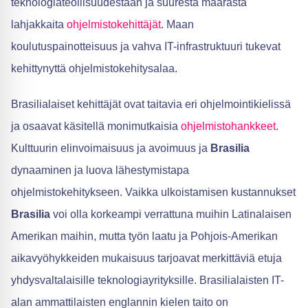
teknologiateollisuudestaan ja suuresta määrästä
lahjakkaita
ohjelmistokehittäjät
. Maan
koulutuspainotteisuus ja vahva IT-infrastruktuuri tukevat
kehittynyttä ohjelmistokehitysalaa.
Brasilialaiset kehittäjät ovat taitavia eri ohjelmointikielissä
ja osaavat käsitellä monimutkaisia
ohjelmistohankkeet
.
Kulttuurin elinvoimaisuus ja avoimuus ja
Brasilia
dynaaminen ja luova lähestymistapa
ohjelmistokehitykseen. Vaikka ulkoistamisen kustannukset
Brasilia
voi olla korkeampi verrattuna muihin Latinalaisen
Amerikan maihin, mutta työn laatu ja Pohjois-Amerikan
aikavyöhykkeiden mukaisuus tarjoavat merkittäviä etuja
yhdysvaltalaisille teknologiayrityksille. Brasilialaisten IT-
alan ammattilaisten englannin kielen taito on