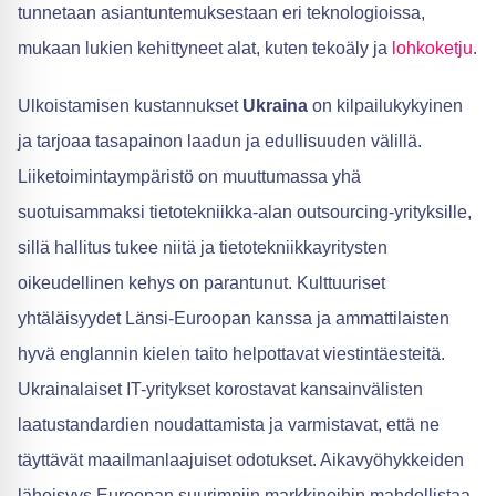
tunnetaan asiantuntemuksestaan eri teknologioissa,
mukaan lukien kehittyneet alat, kuten tekoäly ja
lohkoketju
.
Ulkoistamisen kustannukset
Ukraina
on kilpailukykyinen
ja tarjoaa tasapainon laadun ja edullisuuden välillä.
Liiketoimintaympäristö on muuttumassa yhä
suotuisammaksi tietotekniikka-alan outsourcing-yrityksille,
sillä hallitus tukee niitä ja tietotekniikkayritysten
oikeudellinen kehys on parantunut. Kulttuuriset
yhtäläisyydet Länsi-Euroopan kanssa ja ammattilaisten
hyvä englannin kielen taito helpottavat viestintäesteitä.
Ukrainalaiset IT-yritykset korostavat kansainvälisten
laatustandardien noudattamista ja varmistavat, että ne
täyttävät maailmanlaajuiset odotukset. Aikavyöhykkeiden
läheisyys Euroopan suurimpiin markkinoihin mahdollistaa