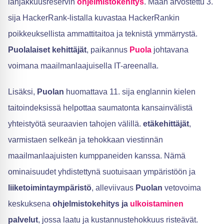
lahjakkuusreservin
ohjelmistokehitys
. Maan arvostettu 3.
sija HackerRank-listalla kuvastaa HackerRankin
poikkeuksellista ammattitaitoa ja teknistä ymmärrystä.
Puolalaiset kehittäjät
, paikannus
Puola
johtavana
voimana maailmanlaajuisella IT-areenalla.
Lisäksi,
Puolan
huomattava 11. sija englannin kielen
taitoindeksissä helpottaa saumatonta kansainvälistä
yhteistyötä seuraavien tahojen välillä.
etäkehittäjät
,
varmistaen selkeän ja tehokkaan viestinnän
maailmanlaajuisten kumppaneiden kanssa. Nämä
ominaisuudet yhdistettynä suotuisaan ympäristöön ja
liiketoimintaympäristö
, alleviivaus
Puolan
vetovoima
keskuksena
ohjelmistokehitys ja
ulkoistaminen
palvelut
, jossa laatu ja kustannustehokkuus risteävät.