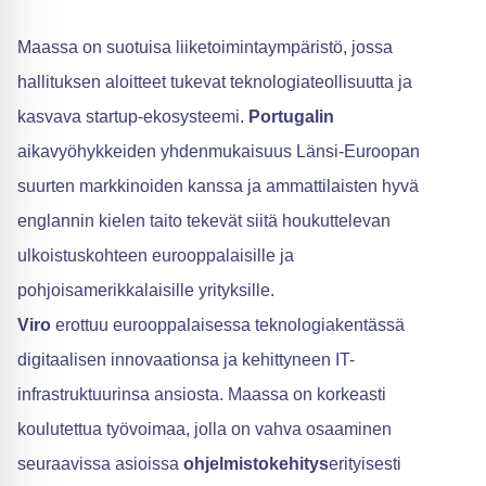
Maassa on suotuisa liiketoimintaympäristö, jossa
hallituksen aloitteet tukevat teknologiateollisuutta ja
kasvava startup-ekosysteemi.
Portugalin
aikavyöhykkeiden yhdenmukaisuus Länsi-Euroopan
suurten markkinoiden kanssa ja ammattilaisten hyvä
englannin kielen taito tekevät siitä houkuttelevan
ulkoistuskohteen eurooppalaisille ja
pohjoisamerikkalaisille yrityksille.
Viro
erottuu eurooppalaisessa teknologiakentässä
digitaalisen innovaationsa ja kehittyneen IT-
infrastruktuurinsa ansiosta. Maassa on korkeasti
koulutettua työvoimaa, jolla on vahva osaaminen
seuraavissa asioissa
ohjelmistokehitys
erityisesti