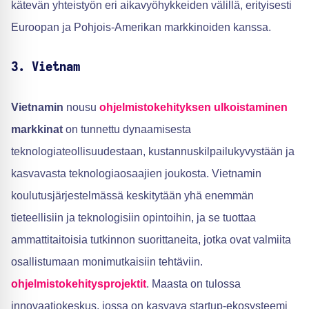
kätevän yhteistyön eri aikavyöhykkeiden välillä, erityisesti
Euroopan ja Pohjois-Amerikan markkinoiden kanssa.
3. Vietnam
Vietnamin
nousu
ohjelmistokehityksen ulkoistaminen
markkinat
on tunnettu dynaamisesta
teknologiateollisuudestaan, kustannuskilpailukyvystään ja
kasvavasta teknologiaosaajien joukosta. Vietnamin
koulutusjärjestelmässä keskitytään yhä enemmän
tieteellisiin ja teknologisiin opintoihin, ja se tuottaa
ammattitaitoisia tutkinnon suorittaneita, jotka ovat valmiita
osallistumaan monimutkaisiin tehtäviin.
ohjelmistokehitysprojektit
. Maasta on tulossa
innovaatiokeskus, jossa on kasvava startup-ekosysteemi