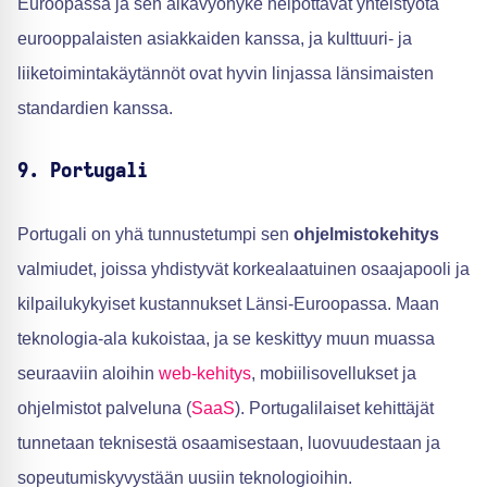
Euroopassa ja sen aikavyöhyke helpottavat yhteistyötä
eurooppalaisten asiakkaiden kanssa, ja kulttuuri- ja
liiketoimintakäytännöt ovat hyvin linjassa länsimaisten
standardien kanssa.
9. Portugali
Portugali on yhä tunnustetumpi sen
ohjelmistokehitys
valmiudet, joissa yhdistyvät korkealaatuinen osaajapooli ja
kilpailukykyiset kustannukset Länsi-Euroopassa. Maan
teknologia-ala kukoistaa, ja se keskittyy muun muassa
seuraaviin aloihin
web-kehitys
, mobiilisovellukset ja
ohjelmistot palveluna (
SaaS
). Portugalilaiset kehittäjät
tunnetaan teknisestä osaamisestaan, luovuudestaan ja
sopeutumiskyvystään uusiin teknologioihin.