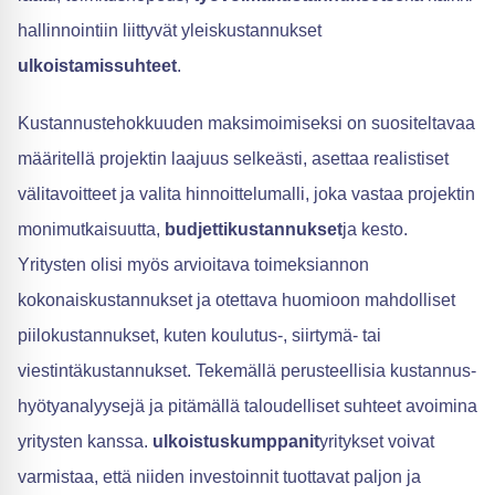
hallinnointiin liittyvät yleiskustannukset
ulkoistamissuhteet
.
Kustannustehokkuuden maksimoimiseksi on suositeltavaa
määritellä projektin laajuus selkeästi, asettaa realistiset
välitavoitteet ja valita hinnoittelumalli, joka vastaa projektin
monimutkaisuutta,
budjettikustannukset
ja kesto.
Yritysten olisi myös arvioitava toimeksiannon
kokonaiskustannukset ja otettava huomioon mahdolliset
piilokustannukset, kuten koulutus-, siirtymä- tai
viestintäkustannukset. Tekemällä perusteellisia kustannus-
hyötyanalyysejä ja pitämällä taloudelliset suhteet avoimina
yritysten kanssa.
ulkoistuskumppanit
yritykset voivat
varmistaa, että niiden investoinnit tuottavat paljon ja