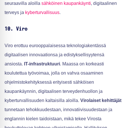
seuraavilla aloilla
sähköinen kaupankäynti
, digitaalinen
terveys ja
kyberturvallisuus
.
10. Viro
Viro erottuu eurooppalaisessa teknologiakentässä
digitaalisen innovaationsa ja edistyksellisyytensä
ansiosta.
IT-infrastruktuuri
. Maassa on korkeasti
koulutettua työvoimaa, jolla on vahva osaaminen
ohjelmistokehityksessä erityisesti sähköisen
kaupankäynnin, digitaalisen terveydenhuollon ja
kyberturvallisuuden kaltaisilla aloilla.
Virolaiset kehittäjät
tunnetaan tehokkuudestaan, innovatiivisuudestaan ja
englannin kielen taidoistaan, mikä tekee Virosta
houkuttelevan kohteen ulkoistamiselle. Hallituksen