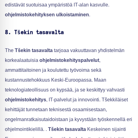
edistävät suotuisaa ympäristöä IT-alan kasvulle.
ohjelmistokehityksen ulkoistaminen
.
8. Tšekin tasavalta
The
Tšekin tasavalta
tarjoaa vakuuttavan yhdistelmän
korkealaatuisia
ohjelmistokehityspalvelut
,
ammattitaitoinen ja koulutettu työvoima sekä
kustannustehokkuus Keski-Euroopassa. Maan
teknologiateollisuus on kypsää, ja se keskittyy vahvasti
ohjelmistokehitys
, IT-palvelut ja innovointi. Tšekkiläiset
kehittäjät tunnetaan teknisestä osaamisestaan,
ongelmanratkaisutaidoistaan ja kyvystään työskennellä eri
ohjelmointikielillä. .
Tšekin tasavalta
Keskeinen sijainti