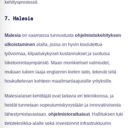
kehitysprosessit.
7. Malesia
Malesia
on saamassa tunnustusta
ohjelmistokehityksen
ulkoistaminen
alalla, jossa on hyvin koulutettua
työvoimaa, kilpailukykyiset kustannukset ja suotuisa
liiketoimintaympäristö. Maan monikieliset valmiudet,
mukaan lukien laaja englannin kielen taito, tekevät siitä
houkuttelevan kohteen maailmanlaajuisille yrityksille.
Malesialaiset kehittäjät ovat taitavia eri tekniikoissa, ja
heidät tunnetaan sopeutumiskyvystään ja innovatiivisesta
lähestymistavastaan.
ohjelmistoratkaisut
. Hallituksen tuki
tietotekniikka-alalle sekä investoinnit infrastruktuuriin