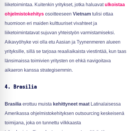
liiketoimintaa. Kuitenkin yritykset, jotka haluavat
ulkoistaa
ohjelmistokehitys
osoitteeseen
Vietnam
tulisi ottaa
huomioon eri maiden kulttuuriset vivahteet ja
liiketoimintatavat sujuvan yhteistyön varmistamiseksi.
Aikavyöhyke voi olla etu Aasian ja Tyynenmeren alueen
yrityksille, sillä se tarjoaa reaaliaikaista viestintää, kun taas
länsimaissa toimivien yritysten on ehkä navigoitava
aikaeron kanssa strategisemmin.
4. Brasilia
Brasilia
erottuu muista
kehittyneet maat
Latinalaisessa
Amerikassa ohjelmistokehityksen outsourcing keskeisenä
toimijana, joka on tunnettu vilkkaasta