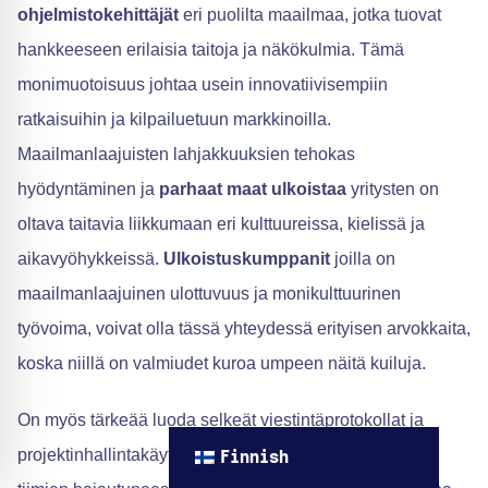
ohjelmistokehittäjät
eri puolilta maailmaa, jotka tuovat
hankkeeseen erilaisia taitoja ja näkökulmia. Tämä
monimuotoisuus johtaa usein innovatiivisempiin
ratkaisuihin ja kilpailuetuun markkinoilla.
Maailmanlaajuisten lahjakkuuksien tehokas
hyödyntäminen ja
parhaat maat ulkoistaa
yritysten on
oltava taitavia liikkumaan eri kulttuureissa, kielissä ja
aikavyöhykkeissä.
Ulkoistuskumppanit
joilla on
maailmanlaajuinen ulottuvuus ja monikulttuurinen
työvoima, voivat olla tässä yhteydessä erityisen arvokkaita,
koska niillä on valmiudet kuroa umpeen näitä kuiluja.
On myös tärkeää luoda selkeät viestintäprotokollat ja
projektinhallintakäytännöt, jotka soveltuvat globaalien
Finnish