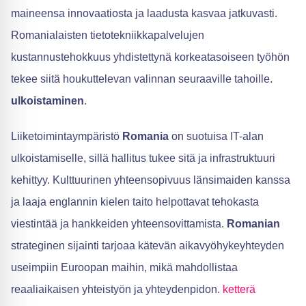
maineensa innovaatiosta ja laadusta kasvaa jatkuvasti.
Romanialaisten tietotekniikkapalvelujen
kustannustehokkuus yhdistettynä korkeatasoiseen työhön
tekee siitä houkuttelevan valinnan seuraaville tahoille.
ulkoistaminen
.
Liiketoimintaympäristö
Romania
on suotuisa IT-alan
ulkoistamiselle, sillä hallitus tukee sitä ja infrastruktuuri
kehittyy. Kulttuurinen yhteensopivuus länsimaiden kanssa
ja laaja englannin kielen taito helpottavat tehokasta
viestintää ja hankkeiden yhteensovittamista.
Romanian
strateginen sijainti tarjoaa kätevän aikavyöhykeyhteyden
useimpiin Euroopan maihin, mikä mahdollistaa
reaaliaikaisen yhteistyön ja yhteydenpidon.
ketterä