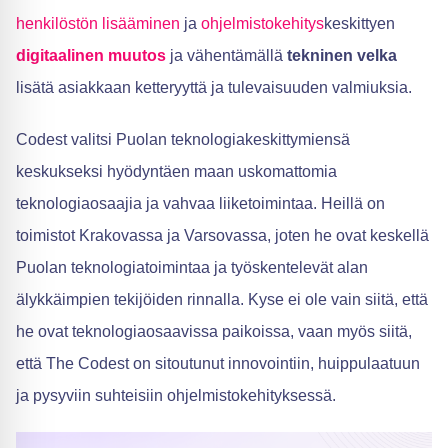
henkilöstön lisääminen
ja
ohjelmistokehitys
keskittyen
digitaalinen muutos
ja vähentämällä
tekninen velka
lisätä asiakkaan ketteryyttä ja tulevaisuuden valmiuksia.
Codest valitsi Puolan teknologiakeskittymiensä
keskukseksi hyödyntäen maan uskomattomia
teknologiaosaajia ja vahvaa liiketoimintaa. Heillä on
toimistot Krakovassa ja Varsovassa, joten he ovat keskellä
Puolan teknologiatoimintaa ja työskentelevät alan
älykkäimpien tekijöiden rinnalla. Kyse ei ole vain siitä, että
he ovat teknologiaosaavissa paikoissa, vaan myös siitä,
että The Codest on sitoutunut innovointiin, huippulaatuun
ja pysyviin suhteisiin ohjelmistokehityksessä.