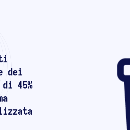
ti
e dei
 di 45%
ma
lizzata