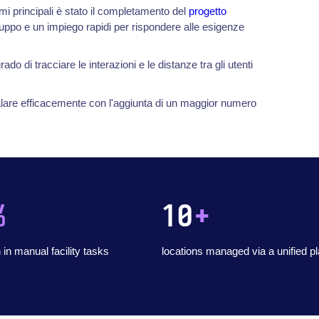
mi principali è stato il completamento del
progetto
iluppo e un impiego rapidi per rispondere alle esigenze
do di tracciare le interazioni e le distanze tra gli utenti
alare efficacemente con l'aggiunta di un maggior numero
%
10
+
 in manual facility tasks
locations managed via a unified p