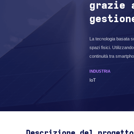
grazie 
gestion
La tecnologia basata su
spazi fisici. Utilizzan
continuità tra smartpho
INDUSTRIA
IoT
Descrizione del progetto