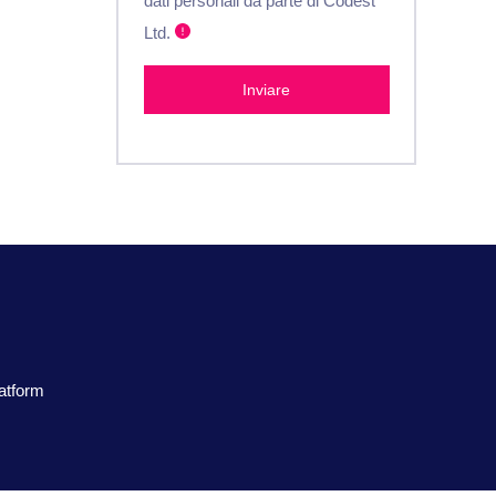
dati personali da parte di Codest
Ltd.
Inviare
latform