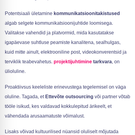
Potentsiaali ületamine
kommunikatsioonitakistused
algab selgete kommunikatsioonijuhtide loomisega.
Valitakse vahendid ja platvormid, mida kasutatakse
igapäevase suhtluse peamiste kanalitena, sealhulgas,
kuid mitte ainult, elektrooniline post, videokonverentsid ja
terviklik teabevahetus.
projektijuhtimine
tarkvara
, on
ülioluline.
Proaktiivsus keeleliste erinevustega tegelemisel on väga
oluline. Tagada, et
Ettevõte outsourcing
või partner võtab
tööle isikud, kes valdavad kokkulepitud ärikeelt, et
vähendada arusaamatuste võimalust.
Lisaks võivad kultuurilised nüansid oluliselt mõjutada