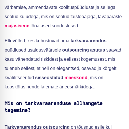
värbamise, ammendavate koolituspüüdluste ja sellega
seotud kuludega, mis on seotud täistööajaga, tavapäraste
majasisene
tööalased soodustused.
Ettevõtted, kes kohustuvad oma
tarkvaraarendus
püüdlused usaldusväärsele
outsourcing asutus
saavad
kasu vähendatud riskidest ja eelisest kogemusest, mis
tuleneb sellest, et neil on elegantsed, osavad ja kõrgelt
kvalifitseeritud
sisseostetud
meeskond
, mis on
kooskõlas nende laiemate ärieesmärkidega.
Mis on tarkvaraarenduse allhangete
tegemine?
Tarkvaraarendus outsourcing
on tõusnud esile kui