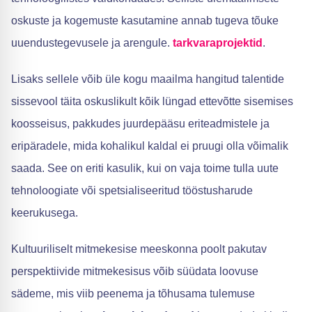
oskuste ja kogemuste kasutamine annab tugeva tõuke
uuendustegevusele ja arengule.
tarkvaraprojektid
.
Lisaks sellele võib üle kogu maailma hangitud talentide
sissevool täita oskuslikult kõik lüngad ettevõtte sisemises
koosseisus, pakkudes juurdepääsu eriteadmistele ja
eripäradele, mida kohalikul kaldal ei pruugi olla võimalik
saada. See on eriti kasulik, kui on vaja toime tulla uute
tehnoloogiate või spetsialiseeritud tööstusharude
keerukusega.
Kultuuriliselt mitmekesise meeskonna poolt pakutav
perspektiivide mitmekesisus võib süüdata loovuse
sädeme, mis viib peenema ja tõhusama tulemuse