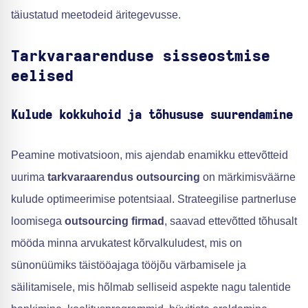
täiustatud meetodeid äritegevusse.
Tarkvaraarenduse sisseostmise
eelised
Kulude kokkuhoid ja tõhususe suurendamine
Peamine motivatsioon, mis ajendab enamikku ettevõtteid
uurima
tarkvaraarendus outsourcing
on märkimisväärne
kulude optimeerimise potentsiaal. Strateegilise partnerluse
loomisega
outsourcing firmad
, saavad ettevõtted tõhusalt
mööda minna arvukatest kõrvalkuludest, mis on
sünonüümiks täistööajaga tööjõu värbamisele ja
säilitamisele, mis hõlmab selliseid aspekte nagu talentide