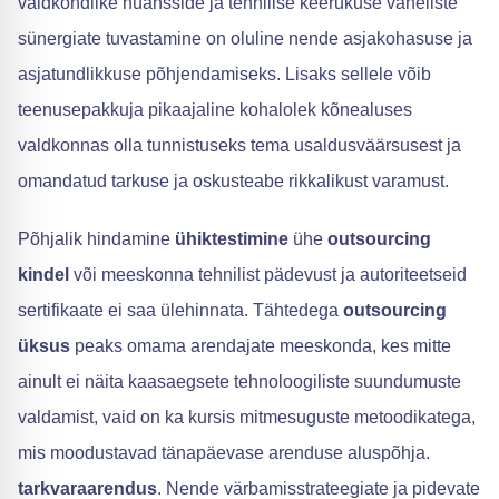
valdkondlike nüansside ja tehnilise keerukuse vaheliste
sünergiate tuvastamine on oluline nende asjakohasuse ja
asjatundlikkuse põhjendamiseks. Lisaks sellele võib
teenusepakkuja pikaajaline kohalolek kõnealuses
valdkonnas olla tunnistuseks tema usaldusväärsusest ja
omandatud tarkuse ja oskusteabe rikkalikust varamust.
Põhjalik hindamine
ühiktestimine
ühe
outsourcing
kindel
või meeskonna tehnilist pädevust ja autoriteetseid
sertifikaate ei saa ülehinnata. Tähtedega
outsourcing
üksus
peaks omama arendajate meeskonda, kes mitte
ainult ei näita kaasaegsete tehnoloogiliste suundumuste
valdamist, vaid on ka kursis mitmesuguste metoodikatega,
mis moodustavad tänapäevase arenduse aluspõhja.
tarkvaraarendus
. Nende värbamisstrateegiate ja pidevate