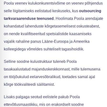
Poola veenev kulukonkurentsivõime on veenev põhjendus
selle liigitamiseks eelistatud keskuseks, kus
outsourcing
tarkvaraarenduse teenused
. Hoolimata Poola arendajate
kohandatud lahenduste kõrgetasemelisest oskusteabest,
on nende kvalifitseeritud spetsialistide kaasamiseks
vajalik rahaline panus Lääne-Euroopa ja Ameerika
kolleegidega võrreldes suhteliselt tagasihoidlik.
Selline soodne kulustruktuur tuleneb Poola
tasakaalustatud majanduskeskkonnast, mille tulemusena
on tööjõukulud eelarvesõbralikud, toetades samal ajal
kõrge töökvaliteedi säilitamist.
Lisaks palgaga seotud eelistele pakub Poola
ettevõtlusmaastikku, mis on erakordselt soodne