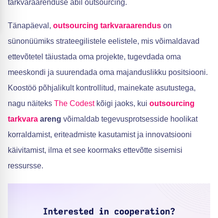
tarkvaraarenduse abil outsourcing.
Tänapäeval,
outsourcing
tarkvaraarendus
on
sünonüümiks strateegilistele eelistele, mis võimaldavad
ettevõtetel täiustada oma projekte, tugevdada oma
meeskondi ja suurendada oma majanduslikku positsiooni.
Koostöö põhjalikult kontrollitud, mainekate asutustega,
nagu näiteks
The Codest
kõigi jaoks, kui
outsourcing
tarkvara
areng
võimaldab tegevusprotsesside hoolikat
korraldamist, eriteadmiste kasutamist ja innovatsiooni
käivitamist, ilma et see koormaks ettevõtte sisemisi
ressursse.