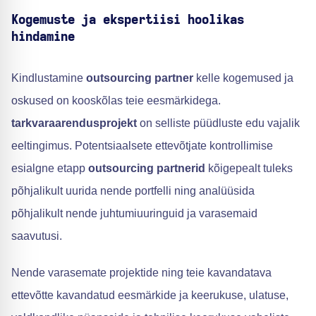
Kogemuste ja ekspertiisi hoolikas
hindamine
Kindlustamine
outsourcing partner
kelle kogemused ja
oskused on kooskõlas teie eesmärkidega.
tarkvaraarendusprojekt
on selliste püüdluste edu vajalik
eeltingimus. Potentsiaalsete ettevõtjate kontrollimise
esialgne etapp
outsourcing partnerid
kõigepealt tuleks
põhjalikult uurida nende portfelli ning analüüsida
põhjalikult nende juhtumiuuringuid ja varasemaid
saavutusi.
Nende varasemate projektide ning teie kavandatava
ettevõtte kavandatud eesmärkide ja keerukuse, ulatuse,