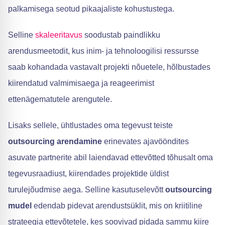
palkamisega seotud pikaajaliste kohustustega.
Selline
skaleeritavus
soodustab paindlikku
arendusmeetodit, kus inim- ja tehnoloogilisi ressursse
saab kohandada vastavalt projekti nõuetele, hõlbustades
kiirendatud valmimisaega ja reageerimist
ettenägematutele arengutele.
Lisaks sellele, ühtlustades oma tegevust teiste
outsourcing arendamine
erinevates ajavööndites
asuvate partnerite abil laiendavad ettevõtted tõhusalt oma
tegevusraadiust, kiirendades projektide üldist
turulejõudmise aega. Selline kasutuselevõtt
outsourcing
mudel
edendab pidevat arendustsüklit, mis on kriitiline
strateegia ettevõtetele, kes soovivad pidada sammu kiire