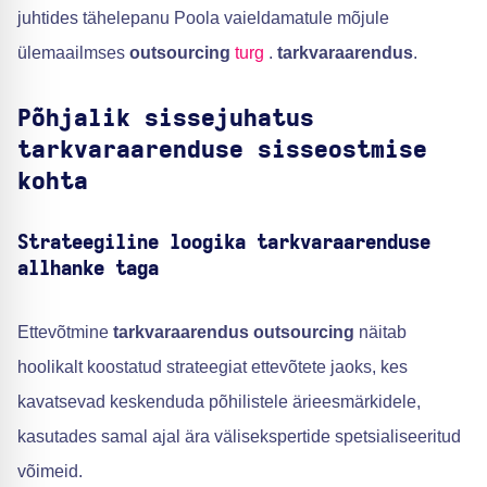
juhtides tähelepanu Poola vaieldamatule mõjule
ülemaailmses
outsourcing
turg
.
tarkvaraarendus
.
Põhjalik sissejuhatus
tarkvaraarenduse sisseostmise
kohta
Strateegiline loogika tarkvaraarenduse
allhanke taga
Ettevõtmine
tarkvaraarendus outsourcing
näitab
hoolikalt koostatud strateegiat ettevõtete jaoks, kes
kavatsevad keskenduda põhilistele ärieesmärkidele,
kasutades samal ajal ära välisekspertide spetsialiseeritud
võimeid.