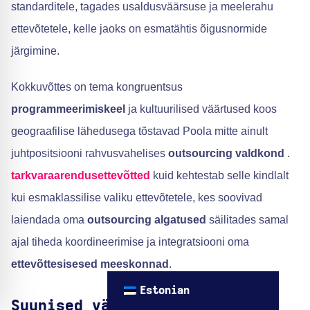
standarditele, tagades usaldusväärsuse ja meelerahu
ettevõtetele, kelle jaoks on esmatähtis õigusnormide
järgimine.
Kokkuvõttes on tema kongruentsus
programmeerimiskeel
ja kultuurilised väärtused koos
geograafilise lähedusega tõstavad Poola mitte ainult
juhtpositsiooni rahvusvahelises
outsourcing valdkond
.
tarkvaraarendusettevõtted
kuid kehtestab selle kindlalt
kui esmaklassilise valiku ettevõtetele, kes soovivad
laiendada oma
outsourcing algatused
säilitades samal
ajal tiheda koordineerimise ja integratsiooni oma
ettevõttesisesed meeskonnad
.
Estonian
Suunised väljapaistvate