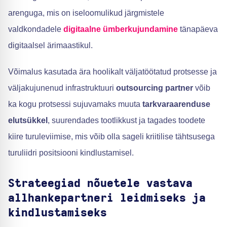
arenguga, mis on iseloomulikud järgmistele
valdkondadele
digitaalne ümberkujundamine
tänapäeva
digitaalsel ärimaastikul.
Võimalus kasutada ära hoolikalt väljatöötatud protsesse ja
väljakujunenud infrastruktuuri
outsourcing partner
võib
ka kogu protsessi sujuvamaks muuta
tarkvaraarenduse
elutsükkel
, suurendades tootlikkust ja tagades toodete
kiire turuleviimise, mis võib olla sageli kriitilise tähtsusega
turuliidri positsiooni kindlustamisel.
Strateegiad nõuetele vastava
allhankepartneri leidmiseks ja
kindlustamiseks