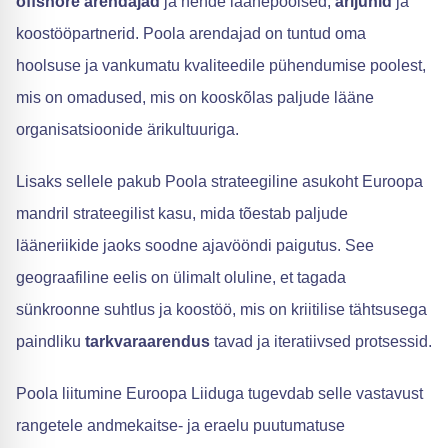
offshore arendajad
ja nende läänepoolsed,
ärijuhid
ja
koostööpartnerid. Poola arendajad on tuntud oma
hoolsuse ja vankumatu kvaliteedile pühendumise poolest,
mis on omadused, mis on kooskõlas paljude lääne
organisatsioonide ärikultuuriga.
Lisaks sellele pakub Poola strateegiline asukoht Euroopa
mandril strateegilist kasu, mida tõestab paljude
lääneriikide jaoks soodne ajavööndi paigutus. See
geograafiline eelis on ülimalt oluline, et tagada
sünkroonne suhtlus ja koostöö, mis on kriitilise tähtsusega
paindliku
tarkvaraarendus
tavad ja iteratiivsed protsessid.
Poola liitumine Euroopa Liiduga tugevdab selle vastavust
rangetele andmekaitse- ja eraelu puutumatuse