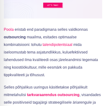
Poola
eristab end paradigmana selles valdkonnas
outsourcing
maailma, esitades optimaalse
kombinatsiooni: tohutu
talendipotentsiaal
mida
iseloomustab tema asjatundlikkus, kuluefektiivsed
lahendused ilma kvaliteedi osas järeleandmisi tegemata
ning koostöökultuur, mille eesmärk on pakkuda
tippkvaliteeti ja tõhusust.
Selles põhjalikus uuringus käsitletakse põhjalikult
mitmetahulisi
tarkvaraarendus outsourcing
, visandades
selle positiivseid tagajärgi strateegilisele äriarengule ja