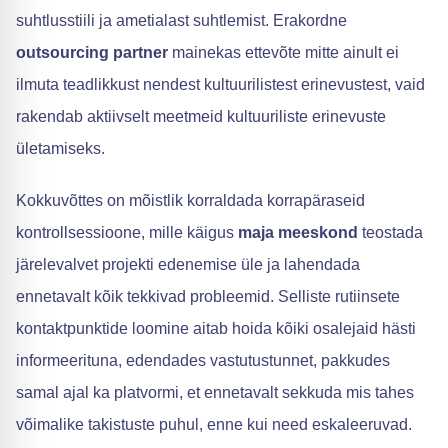
suhtlusstiili ja ametialast suhtlemist. Erakordne
outsourcing partner
mainekas ettevõte mitte ainult ei
ilmuta teadlikkust nendest kultuurilistest erinevustest, vaid
rakendab aktiivselt meetmeid kultuuriliste erinevuste
ületamiseks.
Kokkuvõttes on mõistlik korraldada korrapäraseid
kontrollsessioone, mille käigus
maja meeskond
teostada
järelevalvet projekti edenemise üle ja lahendada
ennetavalt kõik tekkivad probleemid. Selliste rutiinsete
kontaktpunktide loomine aitab hoida kõiki osalejaid hästi
informeerituna, edendades vastutustunnet, pakkudes
samal ajal ka platvormi, et ennetavalt sekkuda mis tahes
võimalike takistuste puhul, enne kui need eskaleeruvad.