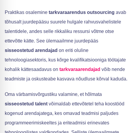
Praktikas osalemine
tarkvaraarendus outsourcing
avab
tõhusalt juurdepääsu suurele hulgale rahvusvahelistele
talentidele, andes selle rikkaliku ressursi võtme otse
ettevõtte kätte. See ülemaailmne juurdepääs
sisseostetud arendajad
on eriti oluline
tehnoloogiasektoris, kus kõrge kvalifikatsiooniga töötajate
kohalik kättesaadavus on
tarkvaraarendajad
võib nende
teadmiste ja oskusteabe kasvava nõudluse kõrval kaduda.
Oma värbamisvõrgustiku valamine, et hõlmata
sisseostetud talent
võimaldab ettevõtetel teha koostööd
kogenud arendajatega, kes omavad teadmisi paljudes
programmeerimiskeeltes ja eriteadmisi erinevates
tehnoloogilistes valdkondades. Selliste ülemaailmsete