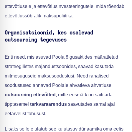
ettevõtlusele ja ettevõtlusinvesteeringutele, mida tõendab
ettevõtlussõbralik maksupoliitika.
Organisatsioonid, kes osalevad
outsourcing tegevuses
Eriti need, mis asuvad Poola õigusaktides määratletud
strateegilistes majandustsoonides, saavad kasutada
mitmesuguseid maksusoodustusi. Need rahalised
soodustused annavad Poolale ahvatleva ahvatluse.
outsourcing ettevõtted
, mille eesmärk on säilitada
tipptasemel
tarkvaraarendus
saavutades samal ajal
eelarvelist tõhusust.
Lisaks sellele ulatub see kulutasuv dünaamika oma eelis