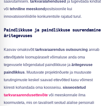
saavutamiseni.
tarkvaralahendused
ja tugevdada kindlat
või
tehniline meeskond
positsioonile kui
innovatsiooniliidrile konkurentsile rajatud turul.
Paindlikkuse ja paindlikkuse suurendamine
äritegevuses
Kasvav omaksvõtt
tarkvaraarendus outsourcing
annab
ettevõtjatele loomupäraselt võimaluse anda oma
tegevusele kõrgendatud paindlikkuse ja
äritegevuse
paindlikkus
. Muutuvate projektinõuete ja muutuvate
turutingimuste keskel saavad ettevõtted kasu võimest
kiiresti kohandada oma koosseisu.
sisseostetud
tarkvaraarendusettevõte
või meeskonnale ilma
koormusteta, mis on tavaliselt seotud alalise personali