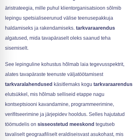
äristrateegia, mille puhul klientorganisatsioon sõlmib
lepingu spetsialiseerunud välise teenusepakkuja
haldamiseks ja rakendamiseks.
tarkvaraarendus
algatused, mida tavapäraselt oleks saanud teha
sisemiselt.
See lepinguline kohustus hõlmab laia tegevusspektrit,
alates tavapäraste teenuste väljatöötamisest
tarkvaralahendused
käsitlemaks kogu
tarkvaraarendus
elutsükkel, mis hõlmab selliseid etappe nagu
kontseptsiooni kavandamine, programmeerimine,
verifitseerimine ja järjepidev hooldus. Selles hajutatud
töömudelis on
sisseostetud meeskond
tegutseb
tavaliselt geograafiliselt eraldiseisvast asukohast, mis