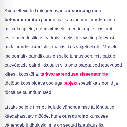
Kuna ettevõtted integreerivad
outsourcing
oma
tarkvaraarendus
paradigma, saavad nad juurdepääsu
mitmekülgsele, ülemaailmsele talendipargile, mis toob
esile uuenduslikke teadmisi ja eksklusiivseid pädevusi,
mida nende sisemistes raamistikes sageli ei ole. Mudeli
iseloomulik paindlikkus on selle tunnusjoon, mis pakub
ettevõtetele paindlikkust, et viia oma praegused tegevused
kiiresti kooskõlla.
tarkvaraarenduse sisseostmine
tööjõud koos pideva vooluga
projekt
spetsifikatsioonid ja
tööstuse suundumused.
Lisaks sellele ilmneb kulude vähendamise ja tõhususe
käegakatsutav mõõde, kuna
outsourcing
kuna see
vähendab üldkulusid, mis on seotud laiaulatusliku