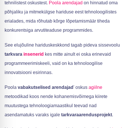
tehnilistest oskustest.
Poola arendajad
on hinnatud oma
põhjaliku ja mitmekülgse hariduse eest tehnoloogilistes
erialades, mida rõhutab kõrge lõpetamismäär tiheda
konkurentsiga arvutiteaduse programmides.
See elujõuline hariduskeskkond tagab pideva sissevoolu
tarkvara
insenerid
kes mitte ainult ei oska erinevaid
programmeerimiskeeli, vaid on ka tehnoloogilise
innovatsiooni esirinnas.
Poola
vabakutselised arendajad
' oskus
agiilne
metoodikad koos nende kohanemisvõimega kiirete
muutustega tehnoloogiamaastikul teevad nad
asendamatuks varaks igale
tarkvaraarendusprojekt
.