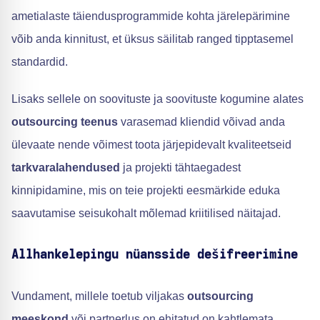
ametialaste täiendusprogrammide kohta järelepärimine
võib anda kinnitust, et üksus säilitab ranged tipptasemel
standardid.
Lisaks sellele on soovituste ja soovituste kogumine alates
outsourcing teenus
varasemad kliendid võivad anda
ülevaate nende võimest toota järjepidevalt kvaliteetseid
tarkvaralahendused
ja projekti tähtaegadest
kinnipidamine, mis on teie projekti eesmärkide eduka
saavutamise seisukohalt mõlemad kriitilised näitajad.
Allhankelepingu nüansside dešifreerimine
Vundament, millele toetub viljakas
outsourcing
meeskond
või partnerlus on ehitatud on kahtlemata