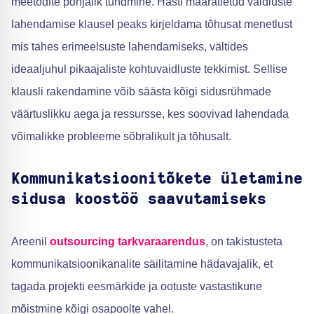
meetodite põhjalik tundmine. Hästi määratletud vaidluste
lahendamise klausel peaks kirjeldama tõhusat menetlust
mis tahes erimeelsuste lahendamiseks, vältides
ideaaljuhul pikaajaliste kohtuvaidluste tekkimist. Sellise
klausli rakendamine võib säästa kõigi sidusrühmade
väärtuslikku aega ja ressursse, kes soovivad lahendada
võimalikke probleeme sõbralikult ja tõhusalt.
Kommunikatsioonitõkete ületamine
sidusa koostöö saavutamiseks
Areenil
outsourcing tarkvaraarendus
, on takistusteta
kommunikatsioonikanalite säilitamine hädavajalik, et
tagada projekti eesmärkide ja ootuste vastastikune
mõistmine kõigi osapoolte vahel.