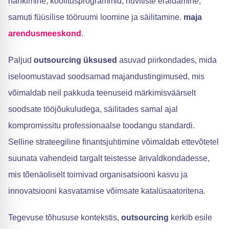
hankimine, koolitusprogrammid, hüvitiste eraldamine,
samuti füüsilise tööruumi loomine ja säilitamine.
maja
arendusmeeskond
.
Paljud
outsourcing üksused
asuvad piirkondades, mida
iseloomustavad soodsamad majandustingimused, mis
võimaldab neil pakkuda teenuseid märkimisväärselt
soodsate tööjõukuludega, säilitades samal ajal
kompromissitu professionaalse toodangu standardi.
Selline strateegiline finantsjuhtimine võimaldab ettevõtetel
suunata vahendeid targalt teistesse ärivaldkondadesse,
mis tõenäoliselt toimivad organisatsiooni kasvu ja
innovatsiooni kasvatamise võimsate katalüsaatoritena.
Tegevuse tõhususe kontekstis,
outsourcing
kerkib esile