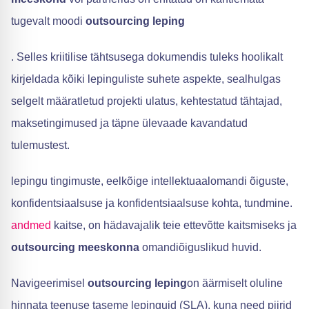
tugevalt moodi
outsourcing leping
. Selles kriitilise tähtsusega dokumendis tuleks hoolikalt
kirjeldada kõiki lepinguliste suhete aspekte, sealhulgas
selgelt määratletud projekti ulatus, kehtestatud tähtajad,
maksetingimused ja täpne ülevaade kavandatud
tulemustest.
lepingu tingimuste, eelkõige intellektuaalomandi õiguste,
konfidentsiaalsuse ja konfidentsiaalsuse kohta, tundmine.
andmed
kaitse, on hädavajalik teie ettevõtte kaitsmiseks ja
outsourcing meeskonna
omandiõiguslikud huvid.
Navigeerimisel
outsourcing leping
on äärmiselt oluline
hinnata teenuse taseme lepinguid (SLA), kuna need piirid