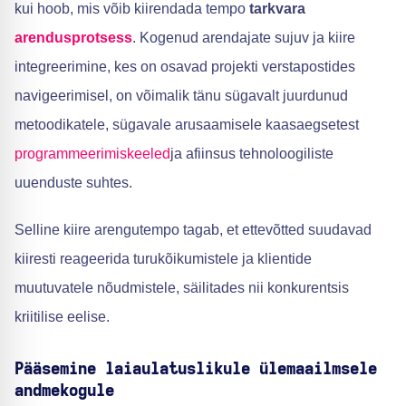
kui hoob, mis võib kiirendada tempo
tarkvara
arendusprotsess
. Kogenud arendajate sujuv ja kiire
integreerimine, kes on osavad projekti verstapostides
navigeerimisel, on võimalik tänu sügavalt juurdunud
metoodikatele, sügavale arusaamisele kaasaegsetest
programmeerimiskeeled
ja afiinsus tehnoloogiliste
uuenduste suhtes.
Selline kiire arengutempo tagab, et ettevõtted suudavad
kiiresti reageerida turukõikumistele ja klientide
muutuvatele nõudmistele, säilitades nii konkurentsis
kriitilise eelise.
Pääsemine laiaulatuslikule ülemaailmsele
andmekogule