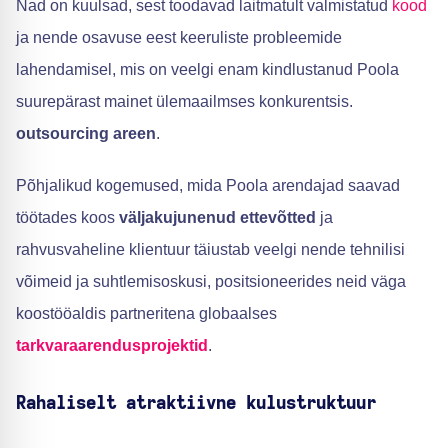
Nad on kuulsad, sest toodavad laitmatult valmistatud
kood
ja nende osavuse eest keeruliste probleemide
lahendamisel, mis on veelgi enam kindlustanud Poola
suurepärast mainet ülemaailmses konkurentsis.
outsourcing areen
.
Põhjalikud kogemused, mida Poola arendajad saavad
töötades koos
väljakujunenud ettevõtted
ja
rahvusvaheline klientuur täiustab veelgi nende tehnilisi
võimeid ja suhtlemisoskusi, positsioneerides neid väga
koostööaldis partneritena globaalses
tarkvaraarendusprojektid
.
Rahaliselt atraktiivne kulustruktuur