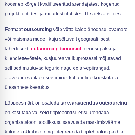
koosneb kõrgelt kvalifitseeritud arendajatest, kogenud
projektijuhtidest ja muudest olulistest IT-spetsialistidest.
Formaat
outsourcing
võib võtta kaldalähedase, avamere
või maismaa mudeli kuju sõltuvalt geograafilisest
lähedusest.
outsourcing teenused
teenusepakkuja
kliendiettevõttele, kusjuures valikuprotsessi mõjutavad
sellised muutuvad tegurid nagu eelarvepiirangud,
ajavööndi sünkroniseerimine, kultuuriline kooskõla ja
ülesannete keerukus.
Lõppeesmärk on osaleda
tarkvaraarendus outsourcing
on kasutada väliseid tippteadmisi, et suurendada
organisatsiooni tootlikkust, saavutada märkimisväärne
kulude kokkuhoid ning integreerida tipptehnoloogiaid ja