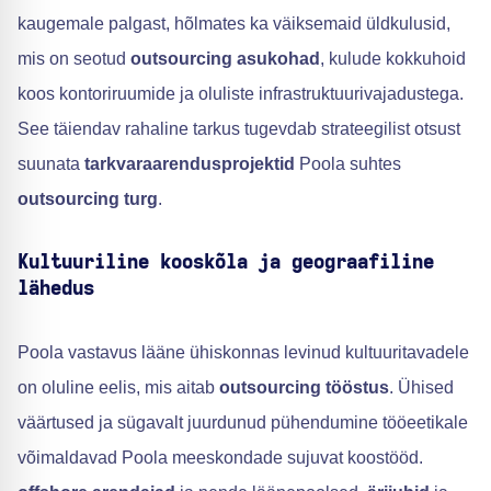
kaugemale palgast, hõlmates ka väiksemaid üldkulusid,
mis on seotud
outsourcing asukohad
, kulude kokkuhoid
koos kontoriruumide ja oluliste infrastruktuurivajadustega.
See täiendav rahaline tarkus tugevdab strateegilist otsust
suunata
tarkvaraarendusprojektid
Poola suhtes
outsourcing turg
.
Kultuuriline kooskõla ja geograafiline
lähedus
Poola vastavus lääne ühiskonnas levinud kultuuritavadele
on oluline eelis, mis aitab
outsourcing tööstus
. Ühised
väärtused ja sügavalt juurdunud pühendumine tööeetikale
võimaldavad Poola meeskondade sujuvat koostööd.