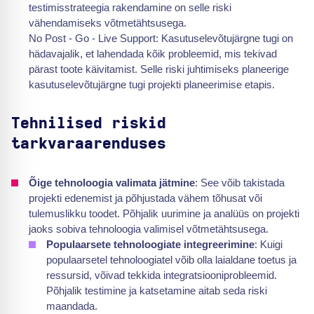
testimisstrateegia rakendamine on selle riski
vähendamiseks võtmetähtsusega.
No Post - Go - Live Support: Kasutuselevõtujärgne tugi on
hädavajalik, et lahendada kõik probleemid, mis tekivad
pärast toote käivitamist. Selle riski juhtimiseks planeerige
kasutuselevõtujärgne tugi projekti planeerimise etapis.
Tehnilised riskid
tarkvaraarenduses
Õige tehnoloogia valimata jätmine
: See võib takistada
projekti edenemist ja põhjustada vähem tõhusat või
tulemuslikku toodet. Põhjalik uurimine ja analüüs on projekti
jaoks sobiva tehnoloogia valimisel võtmetähtsusega.
Populaarsete tehnoloogiate integreerimine
: Kuigi
populaarsetel tehnoloogiatel võib olla laialdane toetus ja
ressursid, võivad tekkida integratsiooniprobleemid.
Põhjalik testimine ja katsetamine aitab seda riski
maandada.