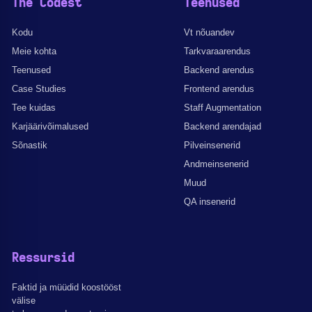
The Codest
Teenused
Kodu
Vt nõuandev
Meie kohta
Tarkvaraarendus
Teenused
Backend arendus
Case Studies
Frontend arendus
Tee kuidas
Staff Augmentation
Karjäärivõimalused
Backend arendajad
Sõnastik
Pilveinsenerid
Andmeinsenerid
Muud
QA insenerid
Ressursid
Faktid ja müüdid koostööst
välise