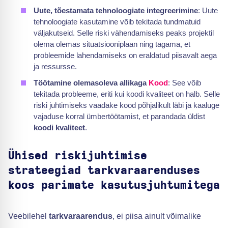
Uute, tõestamata tehnoloogiate integreerimine
: Uute
tehnoloogiate kasutamine võib tekitada tundmatuid
väljakutseid. Selle riski vähendamiseks peaks projektil
olema olemas situatsiooniplaan ning tagama, et
probleemide lahendamiseks on eraldatud piisavalt aega
ja ressursse.
Töötamine olemasoleva allikaga
Kood
: See võib
tekitada probleeme, eriti kui koodi kvaliteet on halb. Selle
riski juhtimiseks vaadake kood põhjalikult läbi ja kaaluge
vajaduse korral ümbertöötamist, et parandada üldist
koodi kvaliteet
.
Ühised riskijuhtimise
strateegiad tarkvaraarenduses
koos parimate kasutusjuhtumitega
Veebilehel
tarkvaraarendus
, ei piisa ainult võimalike