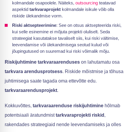
kolmandale osapoolele. Näiteks,
outsourcing
teatavad
aspektid
tarkvaraprojekt
kolmandale isikule võib olla
riskide ülekandmise vorm.
Riski aktsepteerimine
: See on otsus aktsepteerida riski,
kui selle esinemine ei mõjuta projekti oluliselt. Seda
strateegiat kasutatakse tavaliselt siis, kui riski vältimise,
leevendamise või ülekandmisega seotud kulud või
jõupingutused on suuremad kui riski võimalik mõju.
Riskijuhtimine tarkvaraarenduses
on lahutamatu osa
tarkvara arendusprotsess
. Riskide mõistmise ja tõhusa
juhtimisega saate tagada oma ettevõtte edu.
tarkvaraarendusprojekt
.
Kokkuvõttes,
tarkvaraarenduse riskijuhtimine
hõlmab
potentsiaali äratundmist
tarkvaraprojekti riskid
,
rakendades strateegiaid nende leevendamiseks ja olles