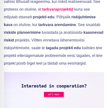
valmis tõhusalt reageerima, kui riskid realiseeruvad. See
protsess on oluline, et
tarkvaraprojektid
kuna see
mõjutab otseselt
projekti edu
. Põhjalik
riskijuhtimise
kava
on oluline, kui
tarkvara arendamine
. See sisaldab
riskide planeerimine
tuvastada ja analüüsida
kaasnevad
riskid
projektis. Võttes ennetava lähenemisviisi
riskijuhtimisele, saate te
tagada projekti edu
kaitstes teie
projekti ettenägematute probleemide eest, tagades, et teie
projekt püsib õigel teel ja täidab oma eesmärgid.