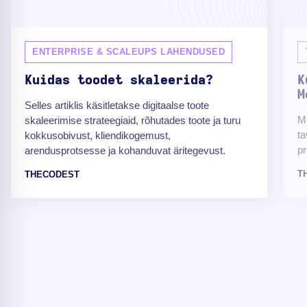
ENTERPRISE & SCALEUPS LAHENDUSED
Kuidas toodet skaleerida?
K
M
Selles artiklis käsitletakse digitaalse toote
Me
skaleerimise strateegiaid, rõhutades toote ja turu
ta
kokkusobivust, kliendikogemust,
pr
arendusprotsesse ja kohanduvat äritegevust.
T
THECODEST