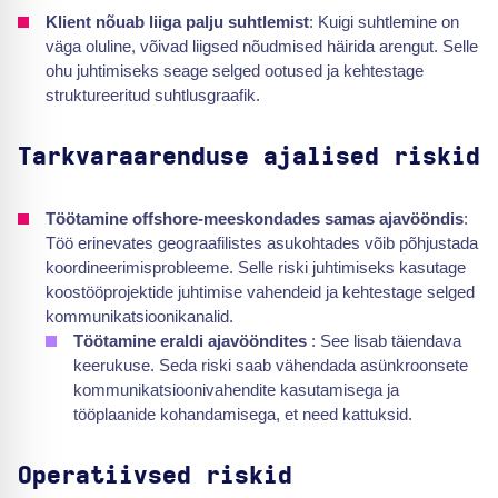
Klient nõuab liiga palju suhtlemist
: Kuigi suhtlemine on
väga oluline, võivad liigsed nõudmised häirida arengut. Selle
ohu juhtimiseks seage selged ootused ja kehtestage
struktureeritud suhtlusgraafik.
Tarkvaraarenduse ajalised riskid
Töötamine offshore-meeskondades samas ajavööndis
:
Töö erinevates geograafilistes asukohtades võib põhjustada
koordineerimisprobleeme. Selle riski juhtimiseks kasutage
koostööprojektide juhtimise vahendeid ja kehtestage selged
kommunikatsioonikanalid.
Töötamine eraldi ajavööndites
: See lisab täiendava
keerukuse. Seda riski saab vähendada asünkroonsete
kommunikatsioonivahendite kasutamisega ja
tööplaanide kohandamisega, et need kattuksid.
Operatiivsed riskid