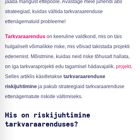
jääda mängust ettepoole. Avastage meie juhendi abil
strateegiad, kuidas vältida tarkvaraarenduse
ettenägematuid probleeme!
Tarkvaraarendus
on keeruline valdkond, mis on täis
hulgaliselt võimalikke riske, mis võivad takistada projekti
edenemist. Mõistmine, kuidas neid riske tõhusalt hallata,
on iga tarkvaraprojekti edu tagamisel hädavajalik.
projekt
.
Selles artiklis käsitletakse
tarkvaraarenduse
riskijuhtimine
ja pakub strateegiaid tarkvaraarenduse
ettenägematute riskide vältimiseks.
Mis on riskijuhtimine
tarkvaraarenduses?