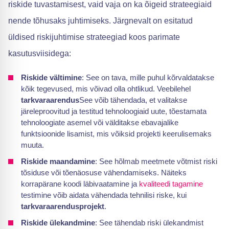
riskide tuvastamisest, vaid vaja on ka õigeid strateegiaid
nende tõhusaks juhtimiseks. Järgnevalt on esitatud
üldised riskijuhtimise strateegiad koos parimate
kasutusviisidega:
Riskide vältimine
: See on tava, mille puhul kõrvaldatakse
kõik tegevused, mis võivad olla ohtlikud. Veebilehel
tarkvaraarendus
See võib tähendada, et valitakse
järeleproovitud ja testitud tehnoloogiaid uute, tõestamata
tehnoloogiate asemel või välditakse ebavajalike
funktsioonide lisamist, mis võiksid projekti keerulisemaks
muuta.
Riskide maandamine
: See hõlmab meetmete võtmist riski
tõsiduse või tõenäosuse vähendamiseks. Näiteks
korrapärane koodi läbivaatamine ja
kvaliteedi tagamine
testimine võib aidata vähendada tehnilisi riske, kui
tarkvaraarendusprojekt
.
Riskide ülekandmine
: See tähendab riski ülekandmist