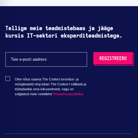
Tellige meie teadmistebaas ja jääge
kursis IT-sektori eksperditeadmistega.
Olen nõus saama The Codest turundus- ja
müügiteateid ning luban The Codest-l säilitada ja
töötadaelda oma isikuandmeid, nagu on
selgitatud meie veebilehe
Privaatsuspoliitika.