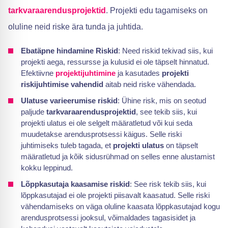
tarkvaraarendusprojektid
. Projekti edu tagamiseks on
oluline neid riske ära tunda ja juhtida.
Ebatäpne hindamine Riskid
: Need riskid tekivad siis, kui
projekti aega, ressursse ja kulusid ei ole täpselt hinnatud.
Efektiivne
projektijuhtimine
ja kasutades
projekti
riskijuhtimise vahendid
aitab neid riske vähendada.
Ulatuse varieerumise riskid
: Ühine risk, mis on seotud
paljude
tarkvaraarendusprojektid
, see tekib siis, kui
projekti ulatus ei ole selgelt määratletud või kui seda
muudetakse arendusprotsessi käigus. Selle riski
juhtimiseks tuleb tagada, et
projekti ulatus
on täpselt
määratletud ja kõik sidusrühmad on selles enne alustamist
kokku leppinud.
Lõppkasutaja kaasamise riskid
: See risk tekib siis, kui
lõppkasutajad ei ole projekti piisavalt kaasatud. Selle riski
vähendamiseks on väga oluline kaasata lõppkasutajad kogu
arendusprotsessi jooksul, võimaldades tagasisidet ja