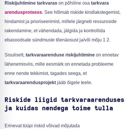
Riskijuhtimine tarkvaras
on põhiline osa
tarkvara
arendusprotsess
. See hõlmab riskide kindlakstegemist,
hindamist ja prioriseerimist, millele järgneb ressursside
rakendamine, et vähendada, jälgida ja kontrollida
ebasoodsate sündmuste tõenäosust ja/või mõju 1 2.
Sisuliselt,
tarkvaraarenduse riskijuhtimine
on ennetav
lähenemisviis, mille eesmärk on ennetada probleeme
enne nende tekkimist, tagades seega, et
tarkvaraarendusprojekt
jääb õigele teele.
Riskide liigid tarkvaraarenduses
ja kuidas nendega toime tulla
Erinevat tüüpi riskid võivad mõjutada