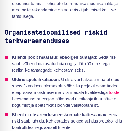
ebaõnnestumist. Tõhusate kommunikatsioonikanalite ja -
meetodite rakendamine on selle riski juhtimisel kriitilise
tähtsusega.
Organisatsioonilised riskid
tarkvaraarenduses
Kliendi poolt määratud ebaõiged tähtajad
: Seda riski
saab vähendada avatud dialoogi ja läbirääkimistega
realistlike tähtaegade kehtestamiseks.
Üldine spetsifikatsioon
: Üldise või halvasti määratletud
spetsifikatsiooni olemasolu võib viia projekti eesmärkide
ebapiisava mõistmiseni ja viia madala kvaliteediga
toode
.
Leevendusstrateegiad hõlmavad üksikasjalikku nõuete
kogumist ja spetsifikatsioonide väljatöötamist.
Klient ei ole arendusmeeskonnale kättesaadav
: Seda
riski saab juhtida, kehtestades selged suhtlusprotokollid ja
kontrollides regulaarselt kliente.