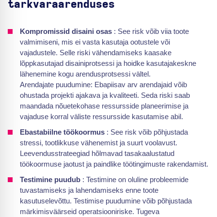
tarkvaraarenduses
Kompromissid disaini osas
: See risk võib viia toote
valmimiseni, mis ei vasta kasutaja ootustele või
vajadustele. Selle riski vähendamiseks kaasake
lõppkasutajad disainiprotsessi ja hoidke kasutajakeskne
lähenemine kogu arendusprotsessi vältel.
Arendajate puudumine: Ebapiisav arv arendajaid võib
ohustada projekti ajakava ja kvaliteeti. Seda riski saab
maandada nõuetekohase ressursside planeerimise ja
vajaduse korral väliste ressursside kasutamise abil.
Ebastabiilne töökoormus
: See risk võib põhjustada
stressi, tootlikkuse vähenemist ja suurt voolavust.
Leevendusstrateegiad hõlmavad tasakaalustatud
töökoormuse jaotust ja paindlike töötingimuste rakendamist.
Testimine puudub
: Testimine on oluline probleemide
tuvastamiseks ja lahendamiseks enne toote
kasutuselevõttu. Testimise puudumine võib põhjustada
märkimisväärseid operatsiooniriske. Tugeva