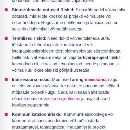
kohandusi vastavalt kasutajate vajadustele.
Sidusrühmade ootused Riskid
: Sidusrühmadel võivad olla
ootused, mis ei ole kooskõlas projekti võimaluste või
eesmärkidega. Regulaarne suhtlemine ja läbipaistvus on
selle riski juhtimisel võtmetähtsusega.
Tehnilised riskid
: Need riskid võivad tuleneda uute,
tõestamata tehnoloogiate kasutamisest või
integratsiooniprobleemidest olemasolevate süsteemidega.
Selle riski vähendamiseks on vaja
tarkvaraprojekt
tuleks
kavandada nii, et valitud tehnoloogiad, nende piirangud ja
võimalikud lõkse oleksid põhjalikult teada.
Inimressursi riskid
: Muutused
areng
meeskond
, nagu
näiteks voolavus või vajalike oskuste puudumine, võivad
mõjutada projekti kulgu. Seda riski saab vähendada
nõuetekohase
meeskonna juhtimine
ja asjakohased
koolitusprogrammid.
Kommunikatsiooniriskid
: Kommunikatsiooniviga või
kommunikatsiooni puudumine võib põhjustada
arusaamatusi, tähtaegadest ilmajäämist ja projekti