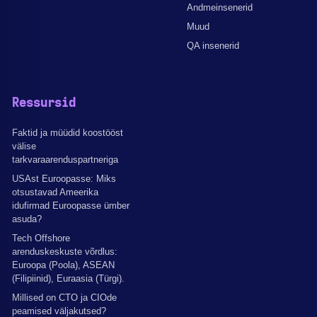
Andmeinsenerid
Muud
QA insenerid
Ressursid
Faktid ja müüdid koostööst
välise
tarkvaraarenduspartneriga
USAst Euroopasse: Miks
otsustavad Ameerika
idufirmad Euroopasse ümber
asuda?
Tech Offshore
arenduskeskuste võrdlus:
Euroopa (Poola), ASEAN
(Filipiinid), Euraasia (Türgi).
Millised on CTO ja CIOde
peamised väljakutsed?