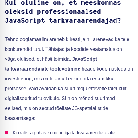
Kui oluline on, et meeskonnas
oleksid professionaalsed
JavaScript tarkvaraarendajad?
Tehnoloogiamaailm areneb kiiresti ja nii arenevad ka teie
konkurendid turul. Tähtajad ja koodide veatamatus on
väga olulised, et hästi toimida.
JavaScript
tarkvaraarendajate töölevõtmine
heade kogemustega on
investeering, mis mitte ainult ei kiirenda enamikku
protsesse, vaid avaldab ka suurt mõju ettevõtte täielikult
digitaliseeritud tulevikule. Siin on mõned suurimad
eelised, mis on seotud tõeliste JS-spetsialistide
kaasamisega:
Korralik ja puhas kood on iga tarkvaraarenduse alus.