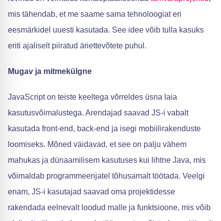
mis tähendab, et me saame sama tehnoloogiat eri
eesmärkidel uuesti kasutada. See idee võib tulla kasuks
eriti ajaliselt piiratud äriettevõtete puhul.
Mugav ja mitmekülgne
JavaScript on teiste keeltega võrreldes üsna laia
kasutusvõimalustega. Arendajad saavad JS-i vabalt
kasutada front-end, back-end ja isegi mobiilirakenduste
loomiseks. Mõned väidavad, et see on palju vähem
mahukas ja dünaamilisem kasutuses kui lihtne Java, mis
võimaldab programmeerijatel tõhusamalt töötada. Veelgi
enam, JS-i kasutajad saavad oma projektidesse
rakendada eelnevalt loodud malle ja funktsioone, mis võib