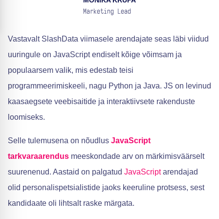
MONIKA KRUPA
Marketing Lead
Vastavalt SlashData viimasele arendajate seas läbi viidud
uuringule on JavaScript endiselt kõige võimsam ja
populaarsem valik, mis edestab teisi
programmeerimiskeeli, nagu Python ja Java. JS on levinud
kaasaegsete veebisaitide ja interaktiivsete rakenduste
loomiseks.
Selle tulemusena on nõudlus
JavaScript
tarkvaraarendus
meeskondade arv on märkimisväärselt
suurenenud. Aastaid on palgatud
JavaScript
arendajad
olid personalispetsialistide jaoks keeruline protsess, sest
kandidaate oli lihtsalt raske märgata.