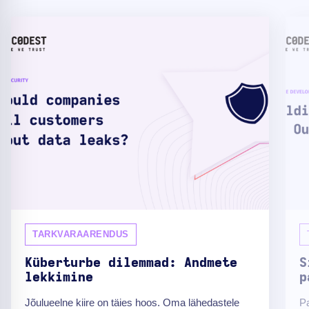
TARKVARAARENDUS
Küberturbe dilemmad: Andmete
S
lekkimine
p
Jõulueelne kiire on täies hoos. Oma lähedastele
Pa