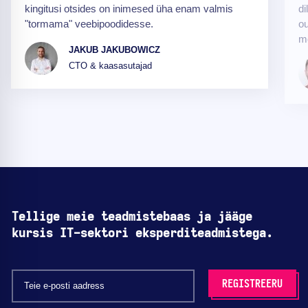
kingitusi otsides on inimesed üha enam valmis
di
"tormama" veebipoodidesse.
ou
m
JAKUB JAKUBOWICZ
CTO & kaasasutajad
Tellige meie teadmistebaas ja jääge
kursis IT-sektori eksperditeadmistega.