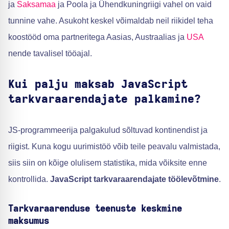
ja
Saksamaa
ja Poola ja Ühendkuningriigi vahel on vaid
tunnine vahe. Asukoht keskel võimaldab neil riikidel teha
koostööd oma partneritega Aasias, Austraalias ja
USA
nende tavalisel tööajal.
Kui palju maksab JavaScript
tarkvaraarendajate palkamine?
JS-programmeerija palgakulud sõltuvad kontinendist ja
riigist. Kuna kogu uurimistöö võib teile peavalu valmistada,
siis siin on kõige olulisem statistika, mida võiksite enne
kontrollida.
JavaScript tarkvaraarendajate töölevõtmine
.
Tarkvaraarenduse teenuste keskmine
maksumus