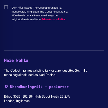
Olen nõus saama The Codest turundus- ja
müügiteateid ning luban The Codest-l säilitada ja
töötadaelda oma isikuandmeid, nagu on
selgitatud meie veebilehe
Privaatsuspoliitika.
Meie kohta
The Codest - rahvusvaheline tarkvaraarendusettevõte, mille
tehnoloogiakeskused asuvad Poolas.
Ühendkuningriik - peakorter
Büroo 303B, 182-184 High Street North E6 2JA
London, Inglismaa