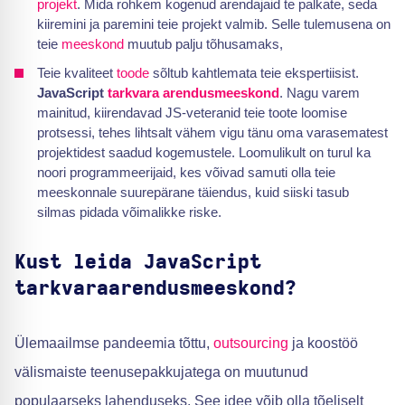
projekt
. Mida rohkem kogenud arendajaid te palkate, seda
kiiremini ja paremini teie projekt valmib. Selle tulemusena on
teie
meeskond
muutub palju tõhusamaks,
Teie kvaliteet
toode
sõltub kahtlemata teie ekspertiisist.
JavaScript
tarkvara arendusmeeskond
. Nagu varem
mainitud, kiirendavad JS-veteranid teie toote loomise
protsessi, tehes lihtsalt vähem vigu tänu oma varasematest
projektidest saadud kogemustele. Loomulikult on turul ka
noori programmeerijaid, kes võivad samuti olla teie
meeskonnale suurepärane täiendus, kuid siiski tasub
silmas pidada võimalikke riske.
Kust leida JavaScript
tarkvaraarendusmeeskond?
Ülemaailmse pandeemia tõttu,
outsourcing
ja koostöö
välismaiste teenusepakkujatega on muutunud
populaarseks lahenduseks. See idee võib olla tõeliselt