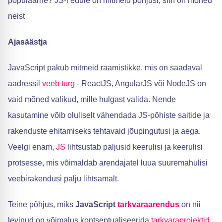
populaarne? JS-i edule on mitmeid põhjusi, siin on mõned
neist
Ajasäästja
JavaScript pakub mitmeid raamistikke, mis on saadaval
aadressil
veeb
turg
- ReactJS, AngularJS või NodeJS on
vaid mõned valikud, mille hulgast valida. Nende
kasutamine võib oluliselt vähendada JS-põhiste saitide ja
rakenduste ehitamiseks tehtavaid jõupingutusi ja aega.
Veelgi enam,
JS
lihtsustab paljusid keerulisi ja keerulisi
protsesse, mis võimaldab arendajatel luua suuremahulisi
veebirakendusi palju lihtsamalt.
Teine põhjus, miks
JavaScript
tarkvaraarendus
on nii
levinud on võimalus kontseptualiseerida
tarkvaraprojektid
,