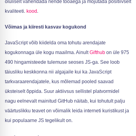
oluliselt vähendada nende tööaega ja mõjutada positiivselt
kvaliteeti.
kood
.
Võimas ja kiiresti kasvav kogukond
JavaScript võib kiidelda oma tohutu arendajate
kogukonnaga üle kogu maailma. Ainult
Gifthub
on üle 975
490 hingamisteede tulemuse seoses JS-ga. See loob
täiusliku keskkonna nii algajaile kui ka JavaScript
tarkvaraarendajatele, kus mõlemad pooled saavad
üksteiselt õppida. Suur aktiivsus sellistel platvormidel
nagu eelnevalt mainitud GitHub näitab, kui tohutult palju
väärtuslikku teavet on võimalik leida interneti kuristikust ja
kui populaarne JS tegelikult on.