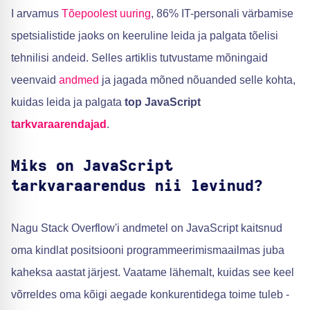
I arvamus
Tõepoolest uuring
, 86% IT-personali värbamise
spetsialistide jaoks on keeruline leida ja palgata tõelisi
tehnilisi andeid. Selles artiklis tutvustame mõningaid
veenvaid
andmed
ja jagada mõned nõuanded selle kohta,
kuidas leida ja palgata
top JavaScript
tarkvaraarendajad
.
Miks on JavaScript
tarkvaraarendus nii levinud?
Nagu Stack Overflow'i andmetel on JavaScript kaitsnud
oma kindlat positsiooni programmeerimismaailmas juba
kaheksa aastat järjest. Vaatame lähemalt, kuidas see keel
võrreldes oma kõigi aegade konkurentidega toime tuleb -