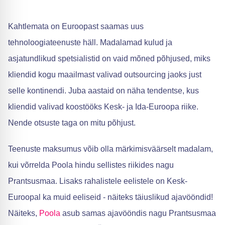
Kahtlemata on Euroopast saamas uus
tehnoloogiateenuste häll. Madalamad kulud ja
asjatundlikud spetsialistid on vaid mõned põhjused, miks
kliendid kogu maailmast valivad outsourcing jaoks just
selle kontinendi. Juba aastaid on näha tendentse, kus
kliendid valivad koostööks Kesk- ja Ida-Euroopa riike.
Nende otsuste taga on mitu põhjust.
Teenuste maksumus võib olla märkimisväärselt madalam,
kui võrrelda Poola hindu sellistes riikides nagu
Prantsusmaa. Lisaks rahalistele eelistele on Kesk-
Euroopal ka muid eeliseid - näiteks täiuslikud ajavööndid!
Näiteks,
Poola
asub samas ajavööndis nagu Prantsusmaa